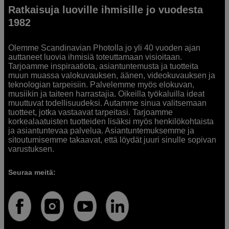
Ratkaisuja luoville ihmisille jo vuodesta
1982
Olemme Scandinavian Photolla jo yli 40 vuoden ajan
auttaneet luovia ihmisiä toteuttamaan visioitaan.
Tarjoamme inspiraatiota, asiantuntemusta ja tuotteita
muun muassa valokuvauksen, äänen, videokuvauksen ja
teknologian tarpeisiin. Palvelemme myös elokuvan,
musiikin ja taiteen harrastajia. Oikeilla työkaluilla ideat
muuttuvat todellisuudeksi. Autamme sinua valitsemaan
tuotteet, jotka vastaavat tarpeitasi. Tarjoamme
korkealaatuisten tuotteiden lisäksi myös henkilökohtaista
ja asiantuntevaa palvelua. Asiantuntemuksemme ja
sitoutumisemme takaavat, että löydät juuri sinulle sopivan
varustuksen.
Seuraa meitä: