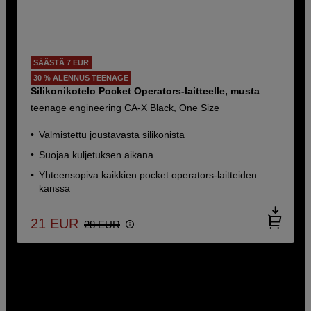
SÄÄSTÄ 7 EUR
30 % ALENNUS TEENAGE
Silikonikotelo Pocket Operators-laitteelle, musta
teenage engineering CA-X Black, One Size
Valmistettu joustavasta silikonista
Suojaa kuljetuksen aikana
Yhteensopiva kaikkien pocket operators-laitteiden
kanssa
21
EUR
28
EUR