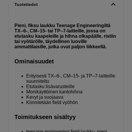
Tuotetiedot
Pieni, fiksu laukku Teenage Engineeringiltä
TX–6-, CM–15- tai TP–7-laitteille, jossa on
etutasku kaapeleille ja hihna olkapäälle, ristiin
tai vyötärölle, täydellinen luoville
ammattilaisille, jotka ovat paljon liikkeellä.
Ominaisuudet
Erityisesti TX–6-, CM–15- ja TP–7-laitteille
suunniteltu
Etutasku lisävarusteille
Monikäyttöinen kantohihna
Kevyt ja suojaava
Kiinnitetään field vyöhön
Toimitukseen sisältyy
teenage engineering field laukku, pieni