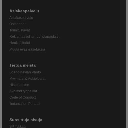
Asiakaspalvelu
Asiakaspalvelu
Ostoehdot
Toimitustavat
Reklamaatiot ja huoltotapaukset
Henkilötiedot
Muuta evästeasetuksia
Tietoa meistä
Scandinavian Photo
Myymälät & Aukioloajat
Historiamme
Avoimet työpaikat
Code of Conduct
Ilmiantajien Portaali
Suosittuja sivuja
SP Tykkää