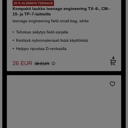
30 % ALENNUS TEENAGE
Kompakti laukku teenage engineering TX–6-, CM–
15- ja TP–7-laitteille
teenage engineering field small bag, white
Tehokas säilytys field-sarjalle
Kestävä nylonmateriaali lisää käyttöikää
Helppo ripustaa D-renkaalla
26
EUR
38
EUR