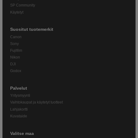
SP Community
Käytetyt
Suositut tuotemerkit
Canon
Sony
Fujifilm
Nikon
DJI
Godox
Palvelut
Yritysmyynti
Vaihtokaupat ja käytetyt tuotteet
Lahjakortti
Kuvataide
Valitse maa