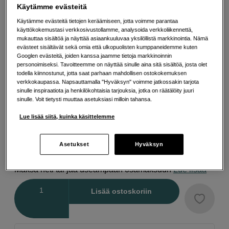
Käytämme evästeitä
Lisää tietoa
Käytämme evästeitä tietojen keräämiseen, jotta voimme parantaa
käyttökokemustasi verkkosivustollamme, analysoida verkkoliikennettä,
mukauttaa sisältöä ja näyttää asiaankuuluvaa yksilöllistä markkinointia. Nämä
evästeet sisältävät sekä omia että ulkopuolisten kumppaneidemme kuten
Valitse Muita vaihtoehtoja
Googlen evästeitä, joiden kanssa jaamme tietoja markkinoinnin
personoimiseksi. Tavoitteemme on näyttää sinulle aina sitä sisältöä, josta olet
todella kiinnostunut, jotta saat parhaan mahdollisen ostokokemuksen
verkkokaupassa. Napsauttamalla "Hyväksyn" voimme jatkossakin tarjota
sinulle inspiraatiota ja henkilökohtaisia tarjouksia, jotka on räätälöity juuri
sinulle. Voit tietysti muuttaa asetuksiasi milloin tahansa.
Musta
Valkoinen
Lue lisää siitä, kuinka käsittelemme
25
EUR
Asetukset
Hyväksyn
34
EUR
Tarjous voimassa 23. heinäkuuta - 7. elokuuta
Maksa heti tai jaa useampaan osamaksuun
Lue lisää
Määrä
Lisää ostoskoriin