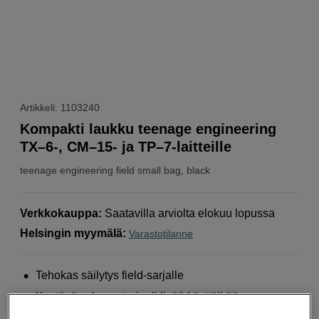
Artikkeli: 1103240
Kompakti laukku teenage engineering
TX–6-, CM–15- ja TP–7-laitteille
teenage engineering
field small bag, black
Verkkokauppa
:
Saatavilla arviolta elokuu lopussa
Helsingin myymälä
:
Varastotilanne
Tehokas säilytys field-sarjalle
Kestävä nylonmateriaali lisää käyttöikää
Helppo ripustaa D-renkaalla