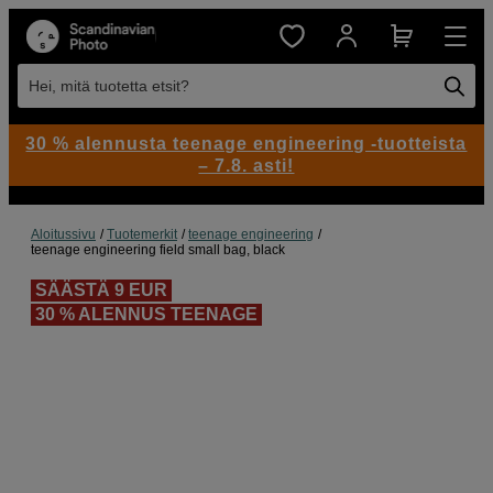
Hei, mitä tuotetta etsit?
30 % alennusta teenage engineering -tuotteista
– 7.8. asti!
Aloitussivu
Tuotemerkit
teenage engineering
teenage engineering field small bag, black
SÄÄSTÄ 9 EUR
30 % ALENNUS TEENAGE