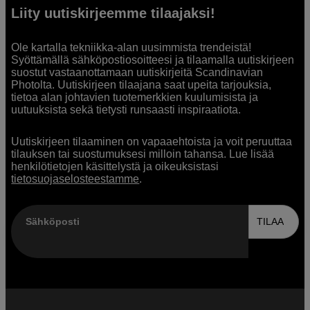
Liity uutiskirjeemme tilaajaksi!
Ole kartalla tekniikka-alan uusimmista trendeistä!
Syöttämällä sähköpostiosoitteesi ja tilaamalla uutiskirjeen
suostut vastaanottamaan uutiskirjeitä Scandinavian
Photolta. Uutiskirjeen tilaajana saat upeita tarjouksia,
tietoa alan johtavien tuotemerkkien kuulumisista ja
uutuuksista sekä tietysti runsaasti inspiraatiota.
Uutiskirjeen tilaaminen on vapaaehtoista ja voit peruuttaa
tilauksen tai suostumuksesi milloin tahansa. Lue lisää
henkilötietojen käsittelystä ja oikeuksistasi
tietosuojaselosteestamme
.
Sähköposti
TILAA