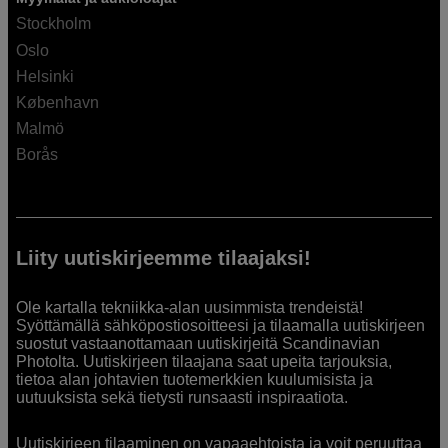
Stockholm
Oslo
Helsinki
København
Malmö
Borås
Liity uutiskirjeemme tilaajaksi!
Ole kartalla tekniikka-alan uusimmista trendeistä!
Syöttämällä sähköpostiosoitteesi ja tilaamalla uutiskirjeen
suostut vastaanottamaan uutiskirjeitä Scandinavian
Photolta. Uutiskirjeen tilaajana saat upeita tarjouksia,
tietoa alan johtavien tuotemerkkien kuulumisista ja
uutuuksista sekä tietysti runsaasti inspiraatiota.
Uutiskirjeen tilaaminen on vapaaehtoista ja voit peruuttaa