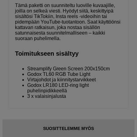
Tämä paketti on suunniteltu luoville kuvaajille,
joilla on selkeä viesti. Hyödyt siitä, keskittyipä
sisältösi TikTokiin, Insta reels -videoihin tai
pidempään YouTube-tuotantoon. Saat käyttöönsi
kattavan ratkaisun, joka nostaa sisällön
satunnaisesta suunnitelmalliseen – kaikki
suoraan puhelimella.
Toimitukseen sisältyy
Streamplify Green Screen 200x150cm
Godox TL60 RGB Tube Light
Virtajohdot ja kiinnitystarvikkeet
Godox LR180 LED-ring light
puhelinpidikkeellä
3 x valaisinjalusta
SUOSITTELEMME MYÖS