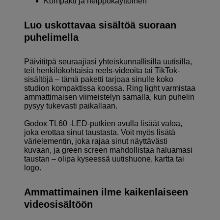
Kompakti ja helppokäyttöinen
Luo uskottavaa sisältöä suoraan
puhelimella
Päivititpä seuraajiasi yhteiskunnallisilla uutisilla,
teit henkilökohtaisia reels-videoita tai TikTok-
sisältöjä – tämä paketti tarjoaa sinulle koko
studion kompaktissa koossa. Ring light varmistaa
ammattimaisen viimeistelyn samalla, kun puhelin
pysyy tukevasti paikallaan.
Godox TL60 -LED-putkien avulla lisäät valoa,
joka erottaa sinut taustasta. Voit myös lisätä
värielementin, joka rajaa sinut näyttävästi
kuvaan, ja green screen mahdollistaa haluamasi
taustan – olipa kyseessä uutishuone, kartta tai
logo.
Ammattimainen ilme kaikenlaiseen
videosisältöön