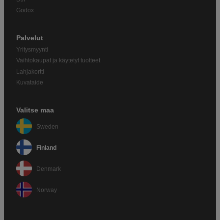
Godox
Palvelut
Yritysmyynti
Vaihtokaupat ja käytetyt tuotteet
Lahjakortti
Kuvataide
Valitse maa
Sweden
Finland
Denmark
Norway