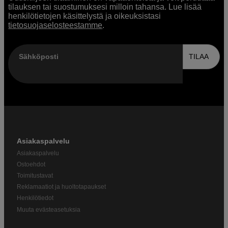
tilauksen tai suostumuksesi milloin tahansa. Lue lisää
henkilötietojen käsittelystä ja oikeuksistasi
tietosuojaselosteestamme
.
Sähköposti
TILAA
Asiakaspalvelu
Asiakaspalvelu
Ostoehdot
Toimitustavat
Reklamaatiot ja huoltotapaukset
Henkilötiedot
Muuta evästeasetuksia