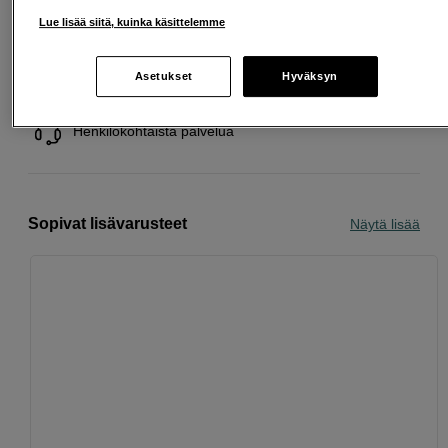
Lue lisää siitä, kuinka käsittelemme
Ilmainen toimitus yli 200 EUR ostoksille
Asetukset
Hyväksyn
Osta nyt ja maksa myöhemmin
Henkilökohtaista palvelua
Sopivat lisävarusteet
Näytä lisää