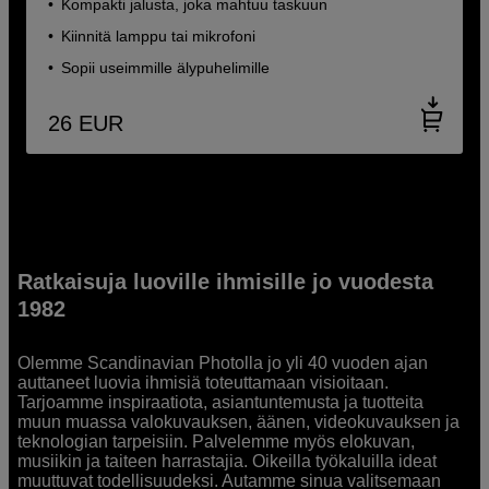
Kompakti jalusta, joka mahtuu taskuun
Kiinnitä lamppu tai mikrofoni
Sopii useimmille älypuhelimille
26
EUR
Ratkaisuja luoville ihmisille jo vuodesta
1982
Olemme Scandinavian Photolla jo yli 40 vuoden ajan
auttaneet luovia ihmisiä toteuttamaan visioitaan.
Tarjoamme inspiraatiota, asiantuntemusta ja tuotteita
muun muassa valokuvauksen, äänen, videokuvauksen ja
teknologian tarpeisiin. Palvelemme myös elokuvan,
musiikin ja taiteen harrastajia. Oikeilla työkaluilla ideat
muuttuvat todellisuudeksi. Autamme sinua valitsemaan