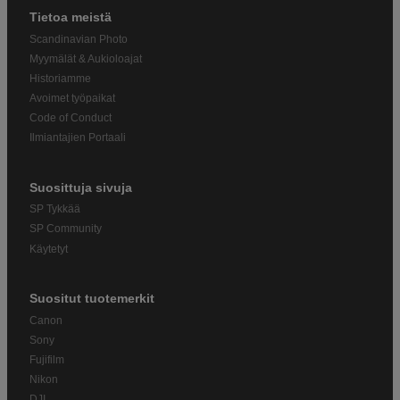
Tietoa meistä
Scandinavian Photo
Myymälät & Aukioloajat
Historiamme
Avoimet työpaikat
Code of Conduct
Ilmiantajien Portaali
Suosittuja sivuja
SP Tykkää
SP Community
Käytetyt
Suositut tuotemerkit
Canon
Sony
Fujifilm
Nikon
DJI