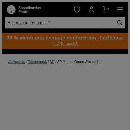
Hei, mitä tuotetta etsit?
30 % alennusta teenage engineering -tuotteista
– 7.8. asti!
Aloitussivu
Tuotemerkit
SP
SP Mobile Green Screen Kit