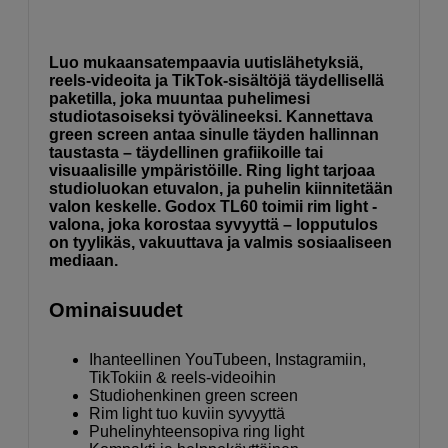
Luo mukaansatempaavia uutislähetyksiä,
reels-videoita ja TikTok-sisältöjä täydellisellä
paketilla, joka muuntaa puhelimesi
studiotasoiseksi työvälineeksi. Kannettava
green screen antaa sinulle täyden hallinnan
taustasta – täydellinen grafiikoille tai
visuaalisille ympäristöille. Ring light tarjoaa
studioluokan etuvalon, ja puhelin kiinnitetään
valon keskelle. Godox TL60 toimii rim light -
valona, joka korostaa syvyyttä – lopputulos
on tyylikäs, vakuuttava ja valmis sosiaaliseen
mediaan.
Ominaisuudet
Ihanteellinen YouTubeen, Instagramiin,
TikTokiin & reels-videoihin
Studiohenkinen green screen
Rim light tuo kuviin syvyyttä
Puhelinyhteensopiva ring light