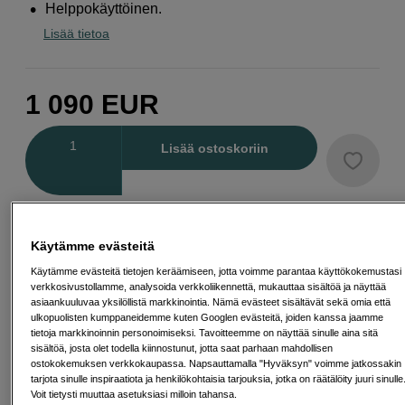
Helppokäyttöinen.
Lisää tietoa
1 090
EUR
Määrä
Lisää ostoskoriin
Maksa Svea-erämaksulla
Käytämme evästeitä
Esimerkki: 36 kk, 39 EUR/kk, yhteensä 1 409 EUR, todellinen vuosikorko
19,07 %
Käytämme evästeitä tietojen keräämiseen, jotta voimme parantaa käyttökokemustasi
Avausmaksu 5 EUR, laskutusmaksu 0 EUR/kk lisäksi
verkkosivustollamme, analysoida verkkoliikennettä, mukauttaa sisältöä ja näyttää
asiaankuuluvaa yksilöllistä markkinointia. Nämä evästeet sisältävät sekä omia että
Lainaaminen maksaa!
Jos et pysty maksamaan velkaa ajoissa, saatat
ulkopuolisten kumppaneidemme kuten Googlen evästeitä, joiden kanssa jaamme
saada maksuhäiriömerkinnän. Se voi vaikeuttaa asunnon vuokraamista,
tietoja markkinoinnin personoimiseksi. Tavoitteemme on näyttää sinulle aina sitä
liittymien tekemistä ja uusien lainojen saamista. Apua saat kuntasi talous- ja
sisältöä, josta olet todella kiinnostunut, jotta saat parhaan mahdollisen
velkaneuvonnasta. Yhteystiedot löydät sivulta
kkv.fi (avautuu uuteen
välilehteen)
ostokokemuksen verkkokaupassa. Napsauttamalla "Hyväksyn" voimme jatkossakin
tarjota sinulle inspiraatiota ja henkilökohtaisia tarjouksia, jotka on räätälöity juuri sinulle
Voit tietysti muuttaa asetuksiasi milloin tahansa.