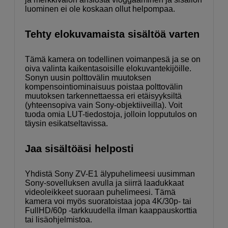
luominen ei ole koskaan ollut helpompaa.
Tehty elokuvamaista sisältöä varten
Tämä kamera on todellinen voimanpesä ja se on
oiva valinta kaikentasoisille elokuvantekijöille.
Sonyn uusin polttovälin muutoksen
kompensointiominaisuus poistaa polttovälin
muutoksen tarkennettaessa eri etäisyyksiltä
(yhteensopiva vain Sony-objektiiveilla). Voit
tuoda omia LUT-tiedostoja, jolloin lopputulos on
täysin esikatseltavissa.
Jaa sisältöäsi helposti
Yhdistä Sony ZV-E1 älypuhelimeesi uusimman
Sony-sovelluksen avulla ja siirrä laadukkaat
videoleikkeet suoraan puhelimeesi. Tämä
kamera voi myös suoratoistaa jopa 4K/30p- tai
FullHD/60p -tarkkuudella ilman kaappauskorttia
tai lisäohjelmistoa.