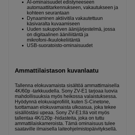
AI-ominaisuudet edistyneeseen
automaattitarkennukseen, vakautukseen ja
kohteen seurantaan
Dynaaminen aktiivitila vakautettuun
käsivaralta kuvaamiseen
Uuden sukupolven äänijärjestelmä, jossa
on digitaalinen ääniliitäntä ja
mikrofoni-/kuulokeliitäntä
USB-suoratoisto-ominaisuudet
Ammattilaistason kuvanlaatu
Tallenna elokuvamaista sisältöä ammattimaisella
4K/60p -tarkkuudella. Sony ZV-E1 tarjoaa luovia
mahdollisuuksia myös heikossa valaistuksessa.
Hyödynnä elokuvaprofiilit, kuten S-Cinetone,
tuottamaan elokuvamaista ulkoasua, joka tekee
sisällöstäsi upeaa. Sony ZV-E1:llä voit myös
tallentaa 4K/120p -hidasteita, joka on tuttu
ammattilaiskameroista. Tämä ominaisuus tulee
saataville ilmaisella laiteohjelmistopäivityksellä.