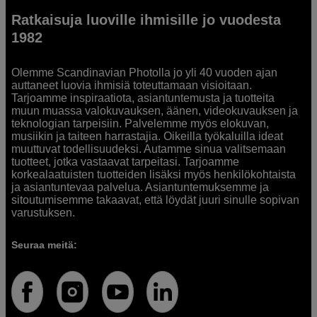
Ratkaisuja luoville ihmisille jo vuodesta
1982
Olemme Scandinavian Photolla jo yli 40 vuoden ajan
auttaneet luovia ihmisiä toteuttamaan visioitaan.
Tarjoamme inspiraatiota, asiantuntemusta ja tuotteita
muun muassa valokuvauksen, äänen, videokuvauksen ja
teknologian tarpeisiin. Palvelemme myös elokuvan,
musiikin ja taiteen harrastajia. Oikeilla työkaluilla ideat
muuttuvat todellisuudeksi. Autamme sinua valitsemaan
tuotteet, jotka vastaavat tarpeitasi. Tarjoamme
korkealaatuisten tuotteiden lisäksi myös henkilökohtaista
ja asiantuntevaa palvelua. Asiantuntemuksemme ja
sitoutumisemme takaavat, että löydät juuri sinulle sopivan
varustuksen.
Seuraa meitä: