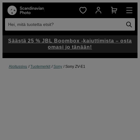
Hei, mitä tuotetta etsit?
Säästä 25 % JBL Boombox -kaiuttimista – osta
omasi jo tänään!
Aloitussivu
Tuotemerkit
Sony
Sony ZV-E1