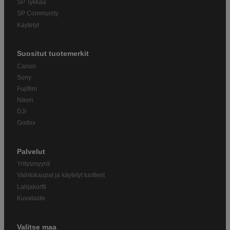
SP Tykkää
SP Community
Käytetyt
Suositut tuotemerkit
Canon
Sony
Fujifilm
Nikon
DJI
Godox
Palvelut
Yritysmyynti
Vaihtokaupat ja käytetyt tuotteet
Lahjakortti
Kuvataide
Valitse maa