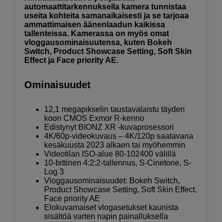
automaattitarkennuksella kamera tunnistaa
useita kohteita samanaikaisesti ja se tarjoaa
ammattimaisen äänenlaadun kaikissa
tallenteissa. Kamerassa on myös omat
vloggausominaisuutensa, kuten Bokeh
Switch, Product Showcase Setting, Soft Skin
Effect ja Face priority AE.
Ominaisuudet
12,1 megapikselin taustavalaistu täyden
koon CMOS Exmor R-kenno
Edistynyt BIONZ XR -kuvaprosessori
4K/60p-videokuvaus – 4K/120p saatavana
kesäkuusta 2023 alkaen tai myöhemmin
Videotilan ISO-alue 80-102400 välillä
10-bittinen 4:2:2-tallennus, S-Cinetone, S-
Log 3
Vloggausominaisuudet: Bokeh Switch,
Product Showcase Setting, Soft Skin Effect,
Face priority AE
Elokuvamaiset vlogasetukset kaunista
sisältöä varten napin painalluksella