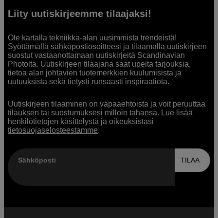
Liity uutiskirjeemme tilaajaksi!
Ole kartalla tekniikka-alan uusimmista trendeistä!
Syöttämällä sähköpostiosoitteesi ja tilaamalla uutiskirjeen
suostut vastaanottamaan uutiskirjeitä Scandinavian
Photolta. Uutiskirjeen tilaajana saat upeita tarjouksia,
tietoa alan johtavien tuotemerkkien kuulumisista ja
uutuuksista sekä tietysti runsaasti inspiraatiota.
Uutiskirjeen tilaaminen on vapaaehtoista ja voit peruuttaa
tilauksen tai suostumuksesi milloin tahansa. Lue lisää
henkilötietojen käsittelystä ja oikeuksistasi
tietosuojaselosteestamme
.
Sähköposti
TILAA