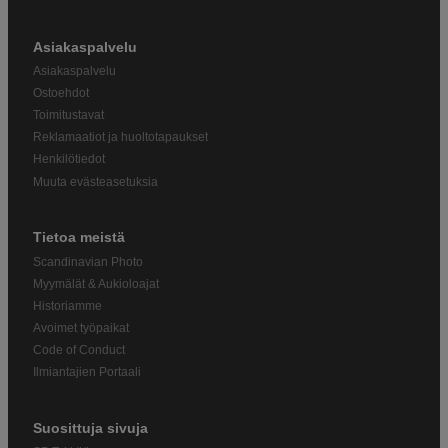
Asiakaspalvelu
Asiakaspalvelu
Ostoehdot
Toimitustavat
Reklamaatiot ja huoltotapaukset
Henkilötiedot
Muuta evästeasetuksia
Tietoa meistä
Scandinavian Photo
Myymälät & Aukioloajat
Historiamme
Avoimet työpaikat
Code of Conduct
Ilmiantajien Portaali
Suosittuja sivuja