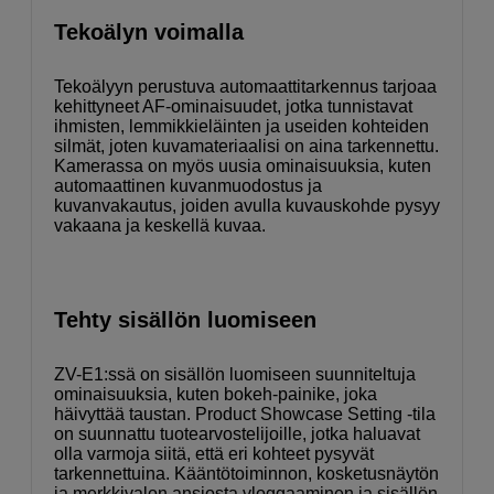
Tekoälyn voimalla
Tekoälyyn perustuva automaattitarkennus tarjoaa
kehittyneet AF-ominaisuudet, jotka tunnistavat
ihmisten, lemmikkieläinten ja useiden kohteiden
silmät, joten kuvamateriaalisi on aina tarkennettu.
Kamerassa on myös uusia ominaisuuksia, kuten
automaattinen kuvanmuodostus ja
kuvanvakautus, joiden avulla kuvauskohde pysyy
vakaana ja keskellä kuvaa.
Tehty sisällön luomiseen
ZV-E1:ssä on sisällön luomiseen suunniteltuja
ominaisuuksia, kuten bokeh-painike, joka
häivyttää taustan. Product Showcase Setting -tila
on suunnattu tuotearvostelijoille, jotka haluavat
olla varmoja siitä, että eri kohteet pysyvät
tarkennettuina. Kääntötoiminnon, kosketusnäytön
ja merkkivalon ansiosta vloggaaminen ja sisällön