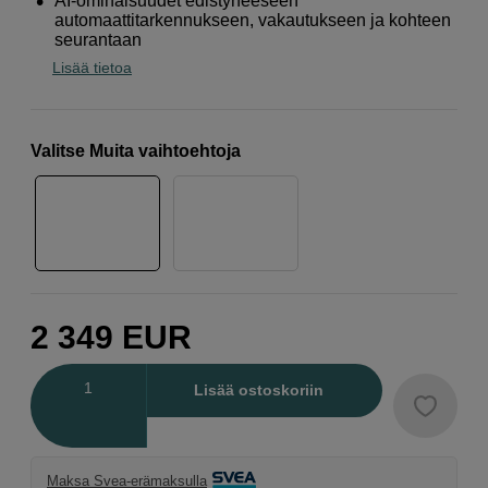
AI-ominaisuudet edistyneeseen
automaattitarkennukseen, vakautukseen ja kohteen
seurantaan
Lisää tietoa
Valitse Muita vaihtoehtoja
2 349
EUR
Määrä
Lisää ostoskoriin
Maksa Svea-erämaksulla