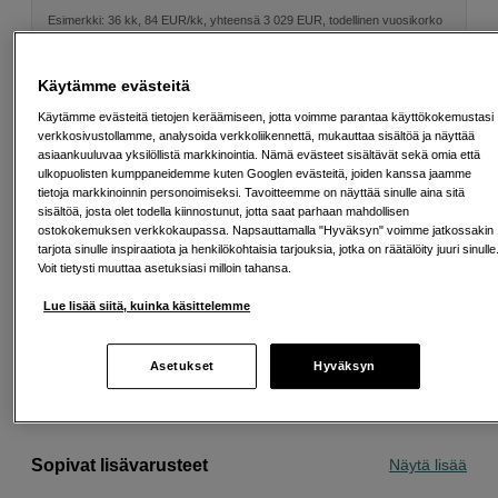
Esimerkki: 36 kk, 84 EUR/kk, yhteensä 3 029 EUR, todellinen vuosikorko
19,07 %
Avausmaksu 5 EUR, laskutusmaksu 0 EUR/kk lisäksi
Käytämme evästeitä
Lainaaminen maksaa!
Jos et pysty maksamaan velkaa ajoissa, saatat
saada maksuhäiriömerkinnän. Se voi vaikeuttaa asunnon vuokraamista,
Käytämme evästeitä tietojen keräämiseen, jotta voimme parantaa käyttökokemustasi
liittymien tekemistä ja uusien lainojen saamista. Apua saat kuntasi talous- ja
verkkosivustollamme, analysoida verkkoliikennettä, mukauttaa sisältöä ja näyttää
velkaneuvonnasta. Yhteystiedot löydät sivulta
kkv.fi (avautuu uuteen
asiaankuuluvaa yksilöllistä markkinointia. Nämä evästeet sisältävät sekä omia että
välilehteen)
ulkopuolisten kumppaneidemme kuten Googlen evästeitä, joiden kanssa jaamme
tietoja markkinoinnin personoimiseksi. Tavoitteemme on näyttää sinulle aina sitä
sisältöä, josta olet todella kiinnostunut, jotta saat parhaan mahdollisen
ostokokemuksen verkkokaupassa. Napsauttamalla "Hyväksyn" voimme jatkossakin
tarjota sinulle inspiraatiota ja henkilökohtaisia tarjouksia, jotka on räätälöity juuri sinulle
Voit tietysti muuttaa asetuksiasi milloin tahansa.
Ilmainen toimitus yli 200 EUR ostoksille
Lue lisää siitä, kuinka käsittelemme
Osta nyt ja maksa myöhemmin
Henkilökohtaista palvelua
Asetukset
Hyväksyn
Sopivat lisävarusteet
Näytä lisää