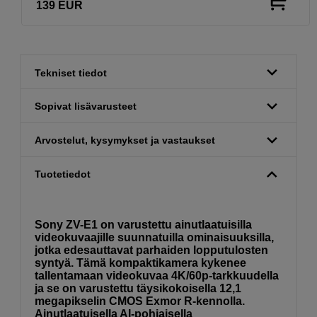
139
EUR
Tekniset tiedot
Sopivat lisävarusteet
Arvostelut, kysymykset ja vastaukset
Tuotetiedot
Sony ZV-E1 on varustettu ainutlaatuisilla
videokuvaajille suunnatuilla ominaisuuksilla,
jotka edesauttavat parhaiden lopputulosten
syntyä. Tämä kompaktikamera kykenee
tallentamaan videokuvaa 4K/60p-tarkkuudella
ja se on varustettu täysikokoisella 12,1
megapikselin CMOS Exmor R-kennolla.
Ainutlaatuisella AI-pohjaisella