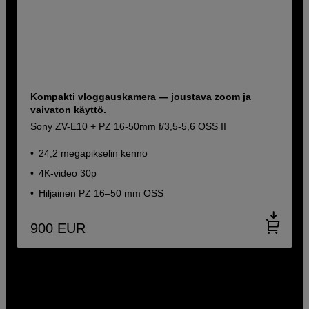
Kompakti vloggauskamera — joustava zoom ja
vaivaton käyttö.
Sony ZV-E10 + PZ 16-50mm f/3,5-5,6 OSS II
24,2 megapikselin kenno
4K-video 30p
Hiljainen PZ 16–50 mm OSS
900
EUR