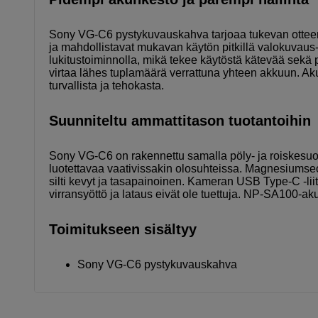
Sony VG-C6 pystykuvauskahva tarjoaa tukevan otteen 
ja mahdollistavat mukavan käytön pitkillä valokuvaus-
lukitustoiminnolla, mikä tekee käytöstä kätevää se
virtaa lähes tuplamäärä verrattuna yhteen akkuun. Ak
turvallista ja tehokasta.
Suunniteltu ammattitason tuotantoihin
Sony VG-C6 on rakennettu samalla pöly- ja roiskesuoja
luotettavaa vaativissakin olosuhteissa. Magnesiumse
silti kevyt ja tasapainoinen. Kameran USB Type-C -liit
virransyöttö ja lataus eivät ole tuettuja. NP-SA100-aku
Toimitukseen sisältyy
Sony VG-C6 pystykuvauskahva