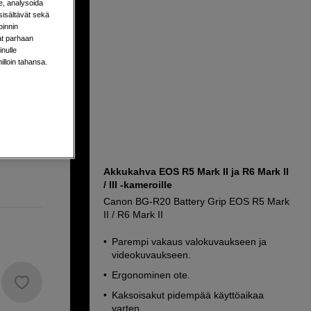
e, analysoida
sisältävät sekä
oinnin
aat parhaan
nulle
milloin tahansa.
Akkukahva EOS R5 Mark II ja R6 Mark II
/ III -kameroille
Canon BG-R20 Battery Grip EOS R5 Mark
II / R6 Mark II
Parempi vakaus valokuvaukseen ja
videokuvaukseen.
Ergonominen ote.
Kaksoisakut pidempää käyttöaikaa
varten.