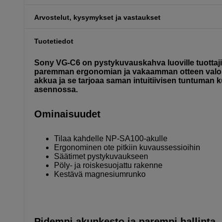
Arvostelut, kysymykset ja vastaukset
Tuotetiedot
Sony VG-C6 on pystykuvauskahva luoville tuottajil
paremman ergonomian ja vakaamman otteen valok
akkua ja se tarjoaa saman intuitiivisen tuntuman 
asennossa.
Ominaisuudet
Tilaa kahdelle NP-SA100-akulle
Ergonominen ote pitkiin kuvaussessioihin
Säätimet pystykuvaukseen
Pöly- ja roiskesuojattu rakenne
Kestävä magnesiumrunko
Pidempi akunkesto ja parempi hallinta