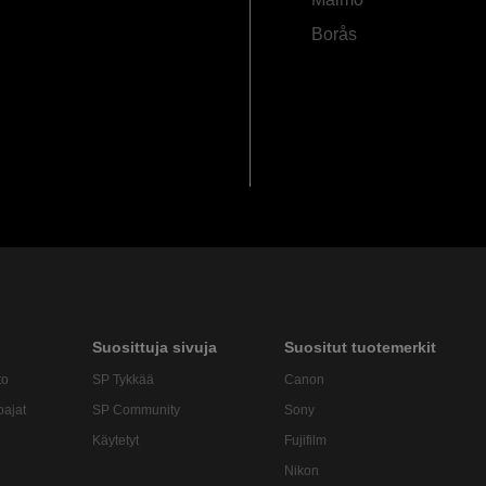
Borås
Suosittuja sivuja
Suositut tuotemerkit
to
SP Tykkää
Canon
oajat
SP Community
Sony
Käytetyt
Fujifilm
Nikon