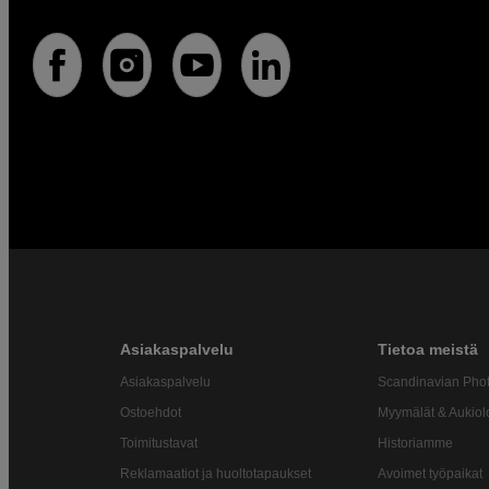
Asiakaspalvelu
Tietoa meistä
Asiakaspalvelu
Scandinavian Pho
Ostoehdot
Myymälät & Aukiol
Toimitustavat
Historiamme
Reklamaatiot ja huoltotapaukset
Avoimet työpaikat