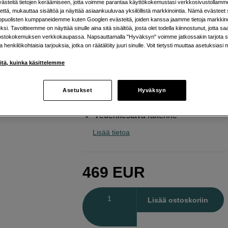
steitä tietojen keräämiseen, jotta voimme parantaa käyttökokemustasi verkkosivustollamm
Sony
Vertical Battery Grip VG-C6
että, mukauttaa sisältöä ja näyttää asiaankuuluvaa yksilöllistä markkinointia. Nämä evästeet 
kopuolisten kumppaneidemme kuten Googlen evästeitä, joiden kanssa jaamme tietoja markkin
si. Tavoitteemme on näyttää sinulle aina sitä sisältöä, josta olet todella kiinnostunut, jotta s
ostokokemuksen verkkokaupassa. Napsauttamalla "Hyväksyn" voimme jatkossakin tarjota si
Verkkokauppa
:
Varastossa
ja henkilökohtaisia tarjouksia, jotka on räätälöity juuri sinulle. Voit tietysti muuttaa asetuksiasi 
Helsingin myymälä
:
Varastotilanne
iitä, kuinka käsittelemme
Mahtuu kaksi akkua
Asetukset
Hyväksyn
Ergonominen ote
Vedenkestävä rakenne
Lisää tietoa
469
EUR
Määrä
Lisää ostoskoriin