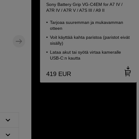
Sony Battery Grip VG-C4EM for A7 IV /
A7R IV / A7R V / A7S III / A9 II
Tarjoaa suuremman ja mukavamman
otteen
Voit käyttää kahta paristoa (paristot eivät
sisälly)
Lataa akut tai syötä virtaa kameralle
USB-C:n kautta
419
EUR