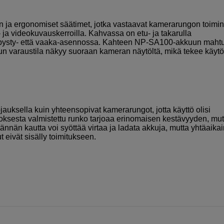
ja ergonomiset säätimet, jotka vastaavat kamerarungon toimin
 ja videokuvauskerroilla. Kahvassa on etu- ja takarulla
kä pysty- että vaaka-asennossa. Kahteen NP-SA100-akkuun maht
un varaustila näkyy suoraan kameran näytöltä, mikä tekee käytö
uksella kuin yhteensopivat kamerarungot, jotta käyttö olisi
oksesta valmistettu runko tarjoaa erinomaisen kestävyyden, mut
ännän kautta voi syöttää virtaa ja ladata akkuja, mutta yhtäaika
t eivät sisälly toimitukseen.