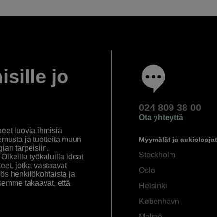
isille jo
024 809 38 00
Ota yhteyttä
eet luovia ihmisiä
emusta ja tuotteita muun
Myymälät ja aukioloajat
an tarpeisiin.
Stockholm
ikeilla työkaluilla ideat
eet, jotka vastaavat
Oslo
yös henkilökohtaista ja
semme takaavat, että
Helsinki
København
Malmö