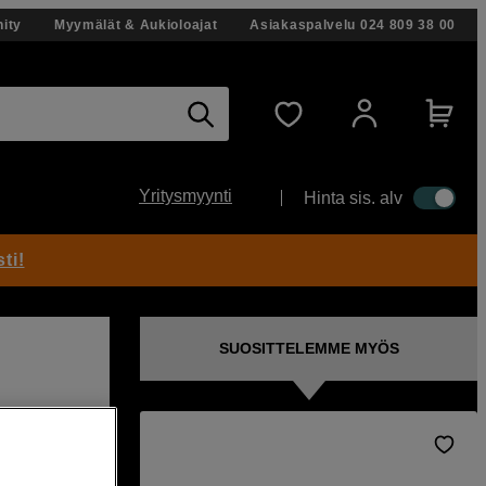
ity
Myymälät & Aukioloajat
Asiakaspalvelu
024 809 38 00
Yritysmyynti
Hinta sis. alv
ti!
SUOSITTELEMME MYÖS
ralle