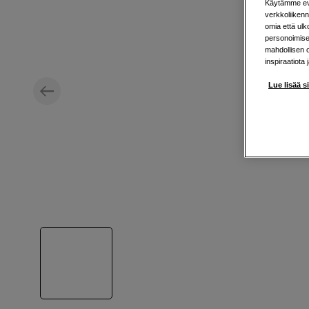
Käytämme evä
verkkoliikenn
omia että ul
personoimisek
mahdollisen 
inspiraatiota 
Lue lisää s