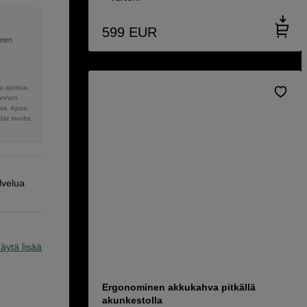
599
EUR
inen
 ajoissa,
sunnon
sta. Apua
ät sivulta
lvelua
äytä lisää
Ergonominen akkukahva pitkällä
akunkestolla