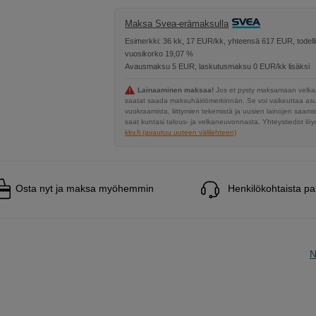
Maksa Svea-erämaksulla
Esimerkki: 36 kk, 17 EUR/kk, yhteensä 617 EUR, todell
vuosikorko 19,07 %
Avausmaksu 5 EUR, laskutusmaksu 0 EUR/kk lisäksi
Lainaaminen maksaa!
Jos et pysty maksamaan velkaa
saatat saada maksuhäiriömerkinnän. Se voi vaikeuttaa a
vuokraamista, liittymien tekemistä ja uusien lainojen saami
saat kuntasi talous- ja velkaneuvonnasta. Yhteystiedot löyd
kkv.fi (avautuu uuteen välilehteen)
Osta nyt ja maksa myöhemmin
Henkilökohtaista pa
N