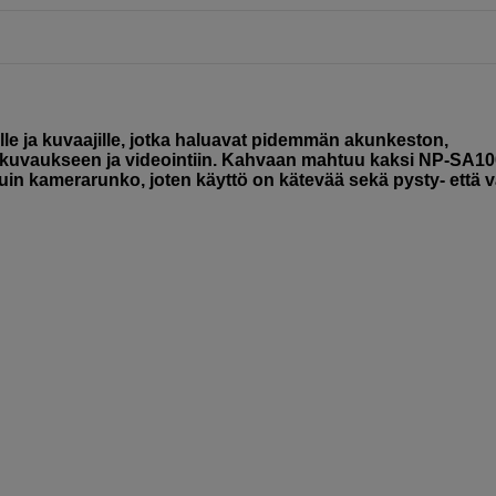
le ja kuvaajille, jotka haluavat pidemmän akunkeston,
uvaukseen ja videointiin. Kahvaan mahtuu kaksi NP-SA10
kuin kamerarunko, joten käyttö on kätevää sekä pysty- että 