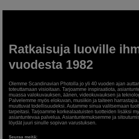
Ratkaisuja luoville ihm
vuodesta 1982
Olemme Scandinavian Photolla jo yli 40 vuoden ajan auttan
toteuttamaan visioitaan. Tarjoamme inspiraatiota, asiantunt
muassa valokuvauksen, äänen, videokuvauksen ja teknologi
Palvelemme myös elokuvan, musiikin ja taiteen harrastajia. O
muuttuvat todellisuudeksi. Autamme sinua valitsemaan tuott
tarpeitasi. Tarjoamme korkealaatuisten tuotteiden lisäksi m
asiantuntevaa palvelua. Asiantuntemuksemme ja sitoutumi
löydät juuri sinulle sopivan varustuksen.
Seuraa meitä: