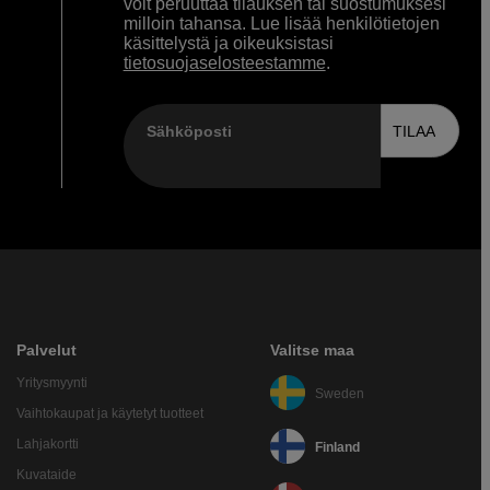
voit peruuttaa tilauksen tai suostumuksesi
milloin tahansa. Lue lisää henkilötietojen
käsittelystä ja oikeuksistasi
tietosuojaselosteestamme
.
Sähköposti
TILAA
Palvelut
Valitse maa
Yritysmyynti
Sweden
Vaihtokaupat ja käytetyt tuotteet
Lahjakortti
Finland
Kuvataide