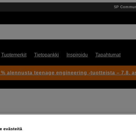
SP Commun
Tuotemerkit
Tietopankki
Inspiroidu
Tapahtumat
 % alennusta teenage engineering -tuotteista – 7.8. as
Artikkeli: 1106159
 evästeitä
Akkukahva Sony A7R VI -kame