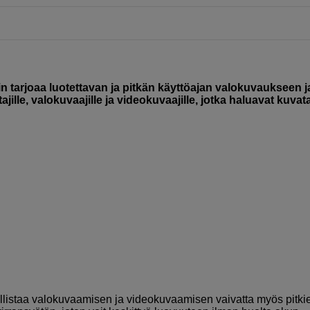
tarjoaa luotettavan ja pitkän käyttöajan valokuvaukseen j
jille, valokuvaajille ja videokuvaajille, jotka haluavat kuvat
listaa valokuvaamisen ja videokuvaamisen vaivatta myös pitki