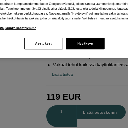
kopuolisten kumppaneidemme kuten Googlen evästeitä, joiden kanssa jaamme tietoja markkin
Sony
NP-SA100
si. Tavoitteemme on näyttää sinulle aina sitä sisältöä, josta olet todella kiinnostunut, jotta s
ostokokemuksen verkkokaupassa. Napsauttamalla "Hyväksyn" voimme jatkossakin tarjota si
ja henkilökohtaisia tarjouksia, jotka on räätälöity juuri sinulle. Voit tietysti muuttaa asetuksiasi 
Verkkokauppa
:
Varastossa
iitä, kuinka käsittelemme
Helsingin myymälä
:
Varastotilanne
Asetukset
Hyväksyn
2 670 mAh kapasiteetti
Luotettava virransyöttö
Vakaat tehot kaikissa käyttötilanteiss
Lisää tietoa
119
EUR
Määrä
Lisää ostoskoriin