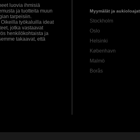
eet luovia ihmisiä
emusta ja tuotteita muun
Myymälät ja aukioloajat
an tarpeisiin.
Stockholm
ikeilla työkaluilla ideat
eet, jotka vastaavat
Oslo
yös henkilökohtaista ja
semme takaavat, että
Helsinki
København
Malmö
Borås