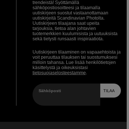
trendeistä! Syöttämällä
sähköpostiosoitteesi ja tilaamalla
uutiskirjeen suostut vastaanottamaan
uutiskirjeitä Scandinavian Photolta.
Uutiskirjeen tilaajana saat upeita
tarjouksia, tietoa alan johtavien
tuotemerkkien kuulumisista ja uutuuksista
sekä tietysti runsaasti inspiraatiota.
Uutiskirjeen tilaaminen on vapaaehtoista ja
voit peruuttaa tilauksen tai suostumuksesi
milloin tahansa. Lue lisää henkilötietojen
käsittelystä ja oikeuksistasi
tietosuojaselosteestamme
.
Sähköposti
TILAA