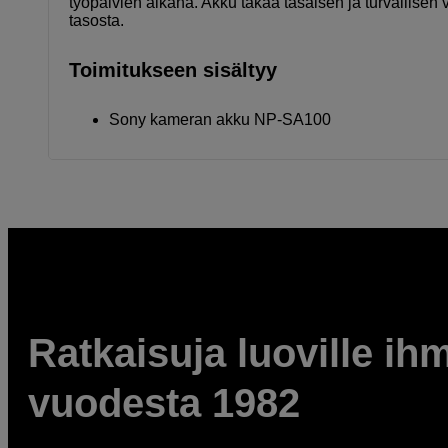
työpäivien aikana. Akku takaa tasaisen ja turvallisen 
tasosta.
Toimitukseen sisältyy
Sony kameran akku NP-SA100
Ratkaisuja luoville ihm
vuodesta 1982