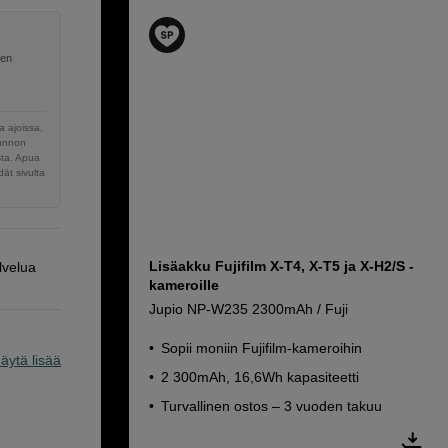
nen
 ajoissa,
sunnon
sta. Apua
ät sivulta
Lisäakku Fujifilm X-T4, X-T5 ja X-H2/S -
lvelua
kameroille
Jupio NP-W235 2300mAh / Fuji
Sopii moniin Fujifilm-kameroihin
äytä lisää
2 300mAh, 16,6Wh kapasiteetti
Turvallinen ostos – 3 vuoden takuu