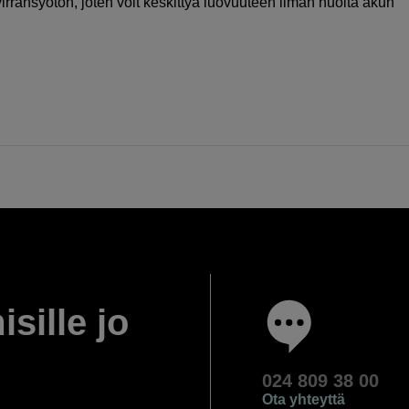
virransyötön, joten voit keskittyä luovuuteen ilman huolta akun
isille jo
024 809 38 00
Ota yhteyttä