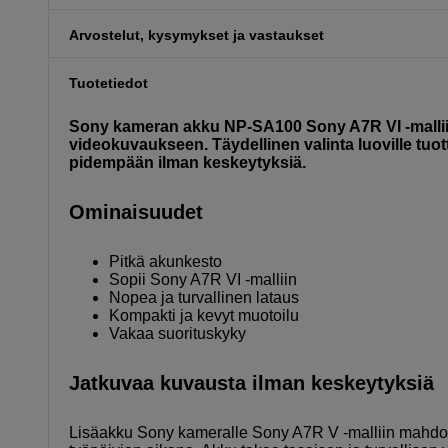
Arvostelut, kysymykset ja vastaukset
Tuotetiedot
Sony kameran akku NP-SA100 Sony A7R VI -malliin 
videokuvaukseen. Täydellinen valinta luoville tuotta
pidempään ilman keskeytyksiä.
Ominaisuudet
Pitkä akunkesto
Sopii Sony A7R VI -malliin
Nopea ja turvallinen lataus
Kompakti ja kevyt muotoilu
Vakaa suorituskyky
Jatkuvaa kuvausta ilman keskeytyksiä
Lisäakku Sony kameralle Sony A7R V -malliin mahdol