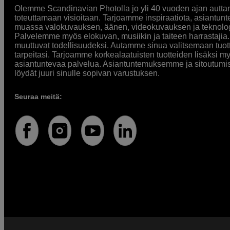
Olemme Scandinavian Photolla jo yli 40 vuoden ajan auttan
toteuttamaan visioitaan. Tarjoamme inspiraatiota, asiantunt
muassa valokuvauksen, äänen, videokuvauksen ja teknologi
Palvelemme myös elokuvan, musiikin ja taiteen harrastajia. O
muuttuvat todellisuudeksi. Autamme sinua valitsemaan tuott
tarpeitasi. Tarjoamme korkealaatuisten tuotteiden lisäksi m
asiantuntevaa palvelua. Asiantuntemuksemme ja sitoutumi
löydät juuri sinulle sopivan varustuksen.
Seuraa meitä: