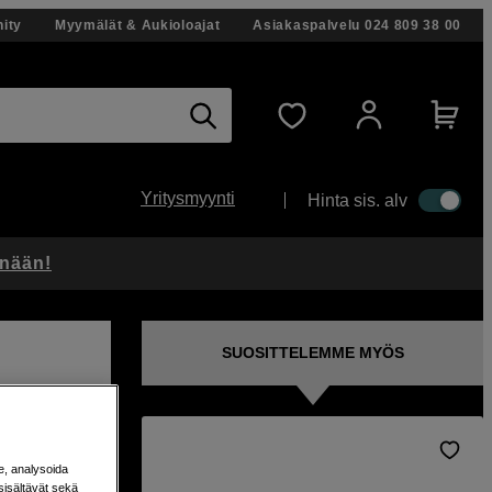
ity
Myymälät & Aukioloajat
Asiakaspalvelu
024 809 38 00
Yritysmyynti
Hinta sis. alv
änään!
SUOSITTELEMME MYÖS
e, analysoida
sisältävät sekä