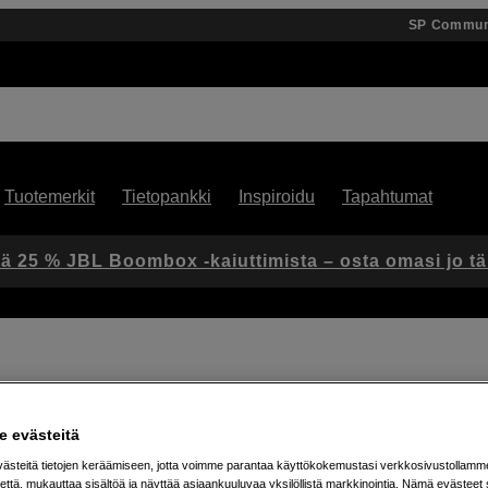
SP Commun
Tuotemerkit
Tietopankki
Inspiroidu
Tapahtumat
ä 25 % JBL Boombox -kaiuttimista – osta omasi jo t
 evästeitä
Artikkeli: 1106156
steitä tietojen keräämiseen, jotta voimme parantaa käyttökokemustasi verkkosivustollamm
Akku Sony A7R VI -malliin
että, mukauttaa sisältöä ja näyttää asiaankuuluvaa yksilöllistä markkinointia. Nämä evästeet 