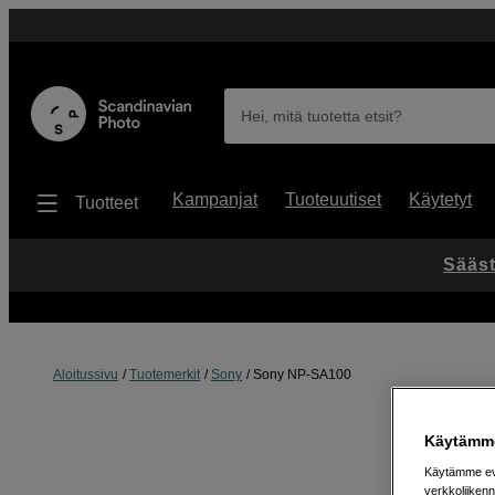
Hei, mitä tuotetta etsit?
Kampanjat
Tuoteuutiset
Käytetyt
Tuotteet
Sääst
Aloitussivu
Tuotemerkit
Sony
Sony NP-SA100
Käytämme
Käytämme evä
verkkoliikenn