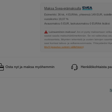
Maksa Svea-erämaksulla
Esimerkki: 36 kk, 4 EUR/kk, yhteensä 149 EUR, todelli
vuosikorko 19,07 %
Avausmaksu 5 EUR, laskutusmaksu 0 EUR/kk lisäksi
Lainaaminen maksaa!
Jos et pysty maksamaan velkaa
saatat saada maksuhäiriömerkinnän. Se voi vaikeuttaa a
vuokraamista, liittymien tekemistä ja uusien lainojen saami
saat kuntasi talous- ja velkaneuvonnasta. Yhteystiedot löyd
kkv.fi (avautuu uuteen välilehteen)
Osta nyt ja maksa myöhemmin
Henkilökohtaista pa
N