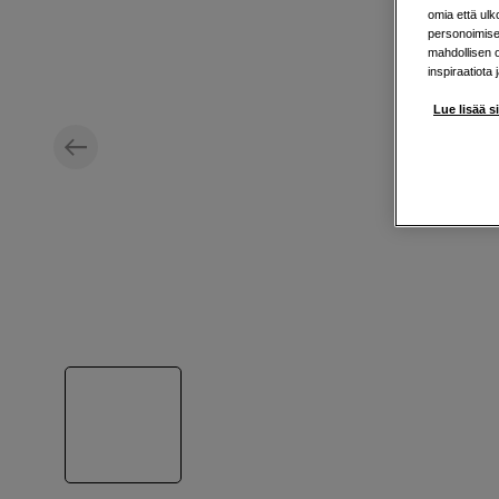
omia että ul
personoimisek
mahdollisen 
inspiraatiota 
Lue lisää s