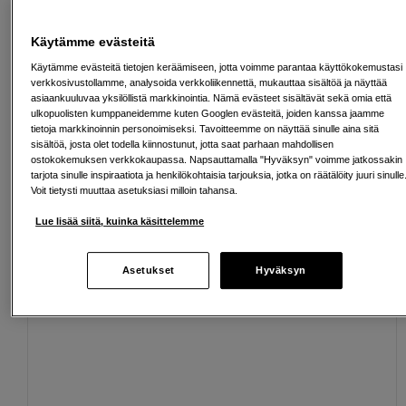
Ilmainen toimitus yli 200 EUR ostoksille
Käytämme evästeitä
Käytämme evästeitä tietojen keräämiseen, jotta voimme parantaa käyttökokemustasi
Osta nyt ja maksa myöhemmin
verkkosivustollamme, analysoida verkkoliikennettä, mukauttaa sisältöä ja näyttää
asiaankuuluvaa yksilöllistä markkinointia. Nämä evästeet sisältävät sekä omia että
Henkilökohtaista palvelua
ulkopuolisten kumppaneidemme kuten Googlen evästeitä, joiden kanssa jaamme
tietoja markkinoinnin personoimiseksi. Tavoitteemme on näyttää sinulle aina sitä
sisältöä, josta olet todella kiinnostunut, jotta saat parhaan mahdollisen
ostokokemuksen verkkokaupassa. Napsauttamalla "Hyväksyn" voimme jatkossakin
tarjota sinulle inspiraatiota ja henkilökohtaisia tarjouksia, jotka on räätälöity juuri sinulle
Voit tietysti muuttaa asetuksiasi milloin tahansa.
Sopivat lisävarusteet
Näytä lisää
Lue lisää siitä, kuinka käsittelemme
Asetukset
Hyväksyn