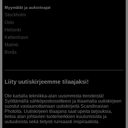
Myymälät ja aukioloajat
Stockholm
Oslo
Helsinki
København
Malmö
Borås
Liity uutiskirjeemme tilaajaksi!
Ole kartalla tekniikka-alan uusimmista trendeistä!
Syöttämällä sähköpostiosoitteesi ja tilaamalla uutiskirjeen
suostut vastaanottamaan uutiskirjeitä Scandinavian
Photolta. Uutiskirjeen tilaajana saat upeita tarjouksia,
tietoa alan johtavien tuotemerkkien kuulumisista ja
uutuuksista sekä tietysti runsaasti inspiraatiota.