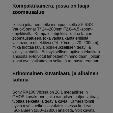
Kompaktikamera, jossa on laaja
zoomausalue
Ikuista jokainen hetki monipuolisella ZEISS®
Vario-Sonnar T* 24–200mm F2.8–4.5 -zoom-
objektiivilla. Kompakti objektiivi kattaa laajan
zoomausalueen, joka vastaa kahta erillistä
vakiozoom-objektiivia (24–70mm ja 70–200mm),
mikä tuottaa kuvia poikkeuksellisen terävillä
yksityiskohdilla. Edistyksellisen optisen tekniikan
ansiosta ei-toivotut tehosteet minimoidaan, jolloin
kuvat ovat vaikuttavan selkeitä reunasta reunaan.
Erinomainen kuvanlaatu ja alhainen
kohina
Sony RX100 VII:ssä on 20.1 megapikselin
CMOS-kuvakenno, joka vangitsee paljon valoa ja
tuottaa selkeitä ja teräviä kuvia. Kamera toimii
hyvin myös heikossa valaistuksessa korkean
ISO-alueen (100–12800) ansiosta. Voit kuvata