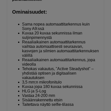
Ominaisuudet:
Sama nopea automaattitarkennus kuin
Sony A9:ssä
Kuvaa 20 kuvaa sekunnissa ilman
suljinpimennystä
Reaaliaikainen automaattitarkennus
vaihtaa automaattisesti seuraavan,
kasvojen ja silmien automaattitarkennuksen
välillä
Reaaliaikainen automaattitarkennus, jopa
videolla
Tehokas vakautus, "Active Steadyshot" –
yhdistää optisen ja digitaalisen
vakautuksen
3,5 mm:n mikrofonitulo
Kuvaa jopa 180 kuvaa sekunnissa
HLG ja S-Log
Vastaa 24-200 mm
Sisäänrakennettu etsin
Taitettava näyttö selfie-tilassa