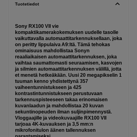
Tuotetiedot
Sony RX100 VII vie
kompaktikamerakokemuksen uudelle tasolle
vaikuttavalla automaattitarkennuksellaan, joka
on peritty lippulaiva A9:ltä. Tämä tehokas
ominaisuus mahdollistaa Sonyn
reaaliaikaisen automaattitarkennuksen, joka
vaihtaa saumattomasti seuraamisen, kasvojen
ja silmien automaattitarkennuksen välillä, jotta
et menetä hetkeäkään. Uusi 20 megapikselin 1
tuuman kenno yhdistettynä 357
vaiheentunnistukseen ja 425
kontrastintunnistukseen perustuvaan
tarkennuspisteeseen takaa erinomaisen
kuvanlaadun ja mahdollistaa 20 kuvan
sekuntinopeuden ilman suljinpimennystä.
Vloggaajille ja videokuvaajille RX100 VII
tarjoaa 4K-kuvauksen ja 3,5 mm:n
mikrofonitulon äänen tallennuksen
parantamiseksi.