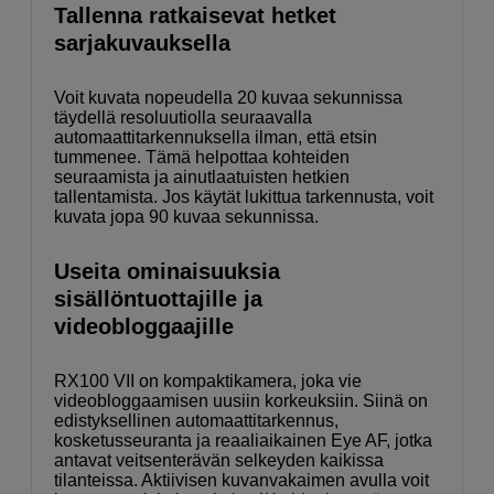
Tallenna ratkaisevat hetket
sarjakuvauksella
Voit kuvata nopeudella 20 kuvaa sekunnissa
täydellä resoluutiolla seuraavalla
automaattitarkennuksella ilman, että etsin
tummenee. Tämä helpottaa kohteiden
seuraamista ja ainutlaatuisten hetkien
tallentamista. Jos käytät lukittua tarkennusta, voit
kuvata jopa 90 kuvaa sekunnissa.
Useita ominaisuuksia
sisällöntuottajille ja
videobloggaajille
RX100 VII on kompaktikamera, joka vie
videobloggaamisen uusiin korkeuksiin. Siinä on
edistyksellinen automaattitarkennus,
kosketusseuranta ja reaaliaikainen Eye AF, jotka
antavat veitsenterävän selkeyden kaikissa
tilanteissa. Aktiivisen kuvanvakaimen avulla voit