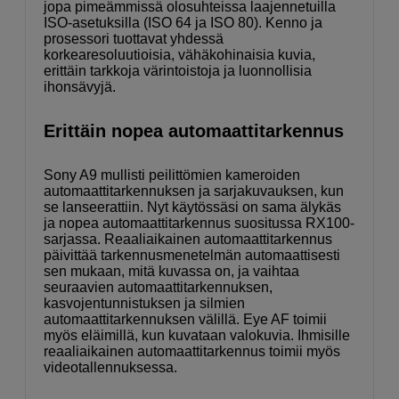
jopa pimeämmissä olosuhteissa laajennetuilla
ISO-asetuksilla (ISO 64 ja ISO 80). Kenno ja
prosessori tuottavat yhdessä
korkearesoluutioisia, vähäkohinaisia kuvia,
erittäin tarkkoja värintoistoja ja luonnollisia
ihonsävyjä.
Erittäin nopea automaattitarkennus
Sony A9 mullisti peilittömien kameroiden
automaattitarkennuksen ja sarjakuvauksen, kun
se lanseerattiin. Nyt käytössäsi on sama älykäs
ja nopea automaattitarkennus suositussa RX100-
sarjassa. Reaaliaikainen automaattitarkennus
päivittää tarkennusmenetelmän automaattisesti
sen mukaan, mitä kuvassa on, ja vaihtaa
seuraavien automaattitarkennuksen,
kasvojentunnistuksen ja silmien
automaattitarkennuksen välillä. Eye AF toimii
myös eläimillä, kun kuvataan valokuvia. Ihmisille
reaaliaikainen automaattitarkennus toimii myös
videotallennuksessa.