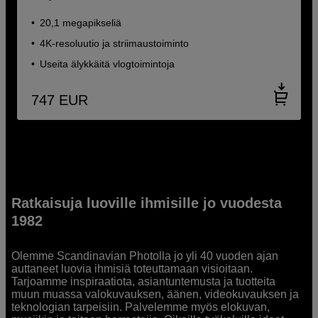
20,1 megapikseliä
4K-resoluutio ja striimaustoiminto
Useita älykkäitä vlogtoimintoja
747
EUR
Ratkaisuja luoville ihmisille jo vuodesta
1982
Olemme Scandinavian Photolla jo yli 40 vuoden ajan
auttaneet luovia ihmisiä toteuttamaan visioitaan.
Tarjoamme inspiraatiota, asiantuntemusta ja tuotteita
muun muassa valokuvauksen, äänen, videokuvauksen ja
teknologian tarpeisiin. Palvelemme myös elokuvan,