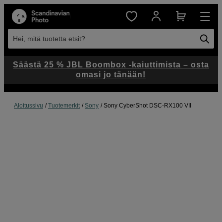
Hei, mitä tuotetta etsit?
Säästä 25 % JBL Boombox -kaiuttimista – osta
omasi jo tänään!
Aloitussivu
Tuotemerkit
Sony
Sony CyberShot DSC-RX100 VII