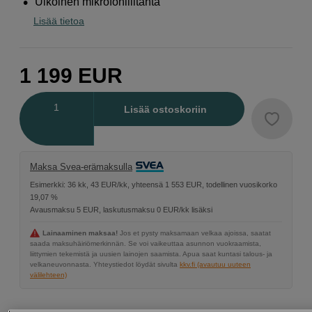
Ulkoinen mikrofoniliitäntä
Lisää tietoa
1 199
EUR
Määrä
Lisää ostoskoriin
Maksa Svea-erämaksulla
Esimerkki: 36 kk, 43 EUR/kk, yhteensä 1 553 EUR, todellinen vuosikorko
19,07 %
Avausmaksu 5 EUR, laskutusmaksu 0 EUR/kk lisäksi
Lainaaminen maksaa!
Jos et pysty maksamaan velkaa ajoissa, saatat
saada maksuhäiriömerkinnän. Se voi vaikeuttaa asunnon vuokraamista,
liittymien tekemistä ja uusien lainojen saamista. Apua saat kuntasi talous- ja
velkaneuvonnasta. Yhteystiedot löydät sivulta
kkv.fi (avautuu uuteen
välilehteen)