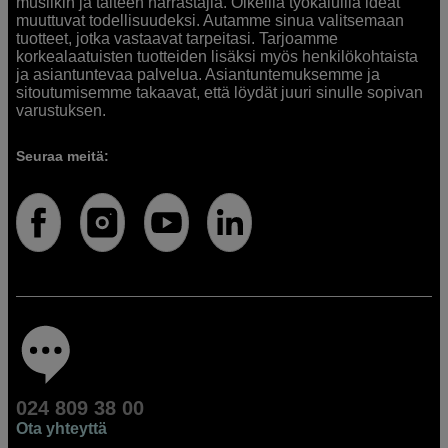
musiikin ja taiteen harrastajia. Oikeilla työkaluilla ideat
muuttuvat todellisuudeksi. Autamme sinua valitsemaan
tuotteet, jotka vastaavat tarpeitasi. Tarjoamme
korkealaatuisten tuotteiden lisäksi myös henkilökohtaista
ja asiantuntevaa palvelua. Asiantuntemuksemme ja
sitoutumisemme takaavat, että löydät juuri sinulle sopivan
varustuksen.
Seuraa meitä:
024 809 38 00
Ota yhteyttä