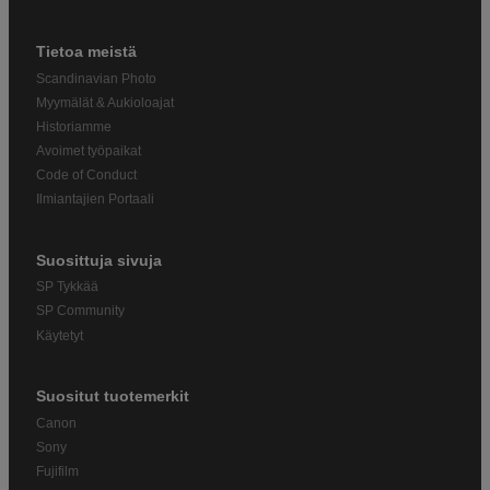
Tietoa meistä
Scandinavian Photo
Myymälät & Aukioloajat
Historiamme
Avoimet työpaikat
Code of Conduct
Ilmiantajien Portaali
Suosittuja sivuja
SP Tykkää
SP Community
Käytetyt
Suositut tuotemerkit
Canon
Sony
Fujifilm