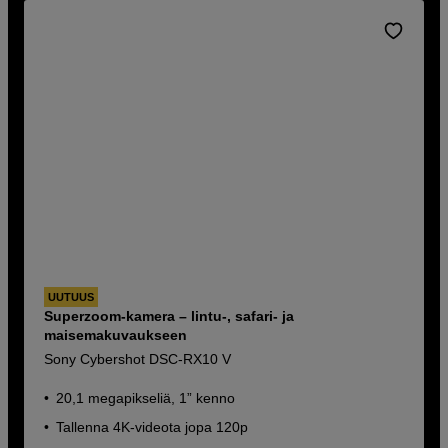
UUTUUS
Superzoom-kamera – lintu-, safari- ja
maisemakuvaukseen
Sony Cybershot DSC-RX10 V
20,1 megapikseliä, 1” kenno
Tallenna 4K-videota jopa 120p