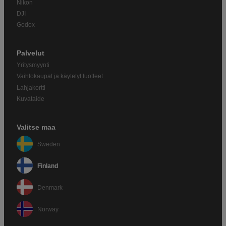
Nikon
DJI
Godox
Palvelut
Yritysmyynti
Vaihtokaupat ja käytetyt tuotteet
Lahjakortti
Kuvataide
Valitse maa
Sweden
Finland
Denmark
Norway