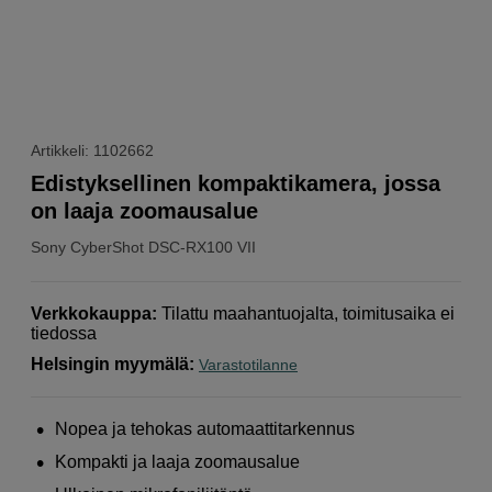
Artikkeli: 1102662
Edistyksellinen kompaktikamera, jossa
on laaja zoomausalue
Sony
CyberShot DSC-RX100 VII
Verkkokauppa
:
Tilattu maahantuojalta, toimitusaika ei
tiedossa
Helsingin myymälä
:
Varastotilanne
Nopea ja tehokas automaattitarkennus
Kompakti ja laaja zoomausalue