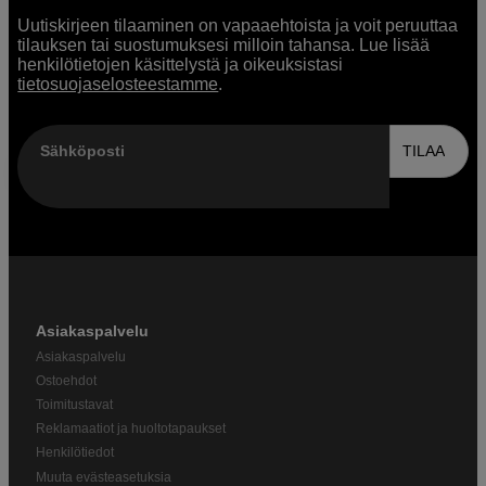
Uutiskirjeen tilaaminen on vapaaehtoista ja voit peruuttaa
tilauksen tai suostumuksesi milloin tahansa. Lue lisää
henkilötietojen käsittelystä ja oikeuksistasi
tietosuojaselosteestamme
.
Sähköposti
TILAA
Asiakaspalvelu
Asiakaspalvelu
Ostoehdot
Toimitustavat
Reklamaatiot ja huoltotapaukset
Henkilötiedot
Muuta evästeasetuksia