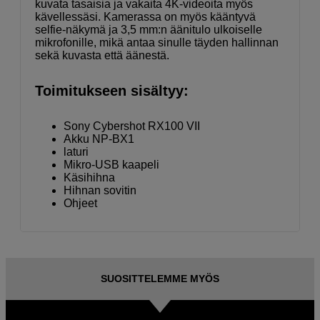
kuvata tasaisia ja vakaita 4K-videoita myös
kävellessäsi. Kamerassa on myös kääntyvä
selfie-näkymä ja 3,5 mm:n äänitulo ulkoiselle
mikrofonille, mikä antaa sinulle täyden hallinnan
sekä kuvasta että äänestä.
Toimitukseen sisältyy:
Sony Cybershot RX100 VII
Akku NP-BX1
laturi
Mikro-USB kaapeli
Käsihihna
Hihnan sovitin
Ohjeet
SUOSITTELEMME MYÖS