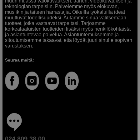
muun muassa valokuvauksen, äänen, videokuvauksen ja
teknologian tarpeisiin. Palvelemme myös elokuvan,
musiikin ja taiteen harrastajia. Oikeilla työkaluilla ideat
muuttuvat todellisuudeksi. Autamme sinua valitsemaan
tuotteet, jotka vastaavat tarpeitasi. Tarjoamme
korkealaatuisten tuotteiden lisäksi myös henkilökohtaista
ja asiantuntevaa palvelua. Asiantuntemuksemme ja
sitoutumisemme takaavat, että löydät juuri sinulle sopivan
varustuksen.
Seuraa meitä:
024 809 38 00