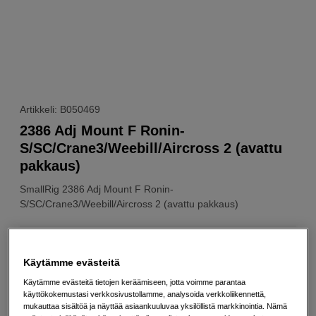
Artikkeli: B050469
2386 Adj Mount F Ronin-
S/SC/Crane3/Weebill/Aircross 2 (avattu
pakkaus)
SmallRig
2386 Adj Mount F Ronin-
S/SC/Crane3/Weebill/Aircross 2 (avattu pakkaus)
Verkkokauppa
:
Varastossa
Käytämme evästeitä
Käytämme evästeitä tietojen keräämiseen, jotta voimme parantaa
Kuin uusi
käyttökokemustasi verkkosivustollamme, analysoida verkkoliikennettä,
mukauttaa sisältöä ja näyttää asiaankuuluvaa yksilöllistä markkinointia. Nämä
1 vuoden takuu