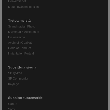
Henkilötiedot
Muuta evästeasetuksia
Tietoa meistä
Scandinavian Photo
Myymälät & Aukioloajat
Historiamme
Avoimet työpaikat
Code of Conduct
Ilmiantajien Portaali
Suosittuja sivuja
SP Tykkää
SP Community
Käytetyt
Suositut tuotemerkit
Canon
Sony