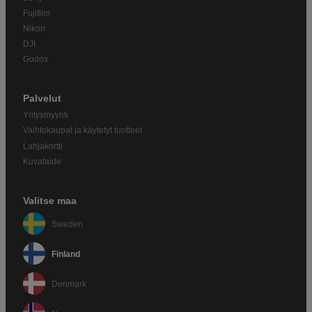
Fujifilm
Nikon
DJI
Godox
Palvelut
Yritysmyynti
Vaihtokaupat ja käytetyt tuotteet
Lahjakortti
Kuvataide
Valitse maa
Sweden
Finland
Denmark