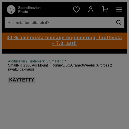
Hei, mitä tuotetta etsit?
30 % alennusta teenage engineering -tuotteista
– 7.8. asti!
Aloitussivu
Tuotemerkit
SmallRig
SmallRig 2386 Adj Mount F Ronin-S/SC/Crane3/Weebill/Aircross 2
(avattu pakkaus)
KÄYTETTY