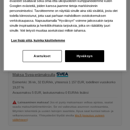
evästeet sisältävät sekä omia että ulkopuolisten kumppaneidemme kuten
Valmistajan tuotekuva sivulla
Googlen evästeitä, joiden kanssa jaamme tietoja markkinoinnin
personoimiseksi. Tavoitteemme on näyttää sinulle aina sitä sisältöä, josta olet
Lisää tietoa
todella kiinnostunut, jotta saat parhaan mahdollisen ostokokemuksen
verkkokaupassa. Napsauttamalla "Hyväksyn" voimme jatkossakin tarjota
sinulle inspiraatiota ja henkilökohtaisia tarjouksia, jotka on räätälöity juuri
sinulle. Voit tietysti muuttaa asetuksiasi milloin tahansa.
904
EUR
Lue lisää siitä, kuinka käsittelemme
Määrä
Lisää ostoskoriin
Asetukset
Hyväksyn
Maksa Svea-erämaksulla
Esimerkki: 36 kk, 32 EUR/kk, yhteensä 1 157 EUR, todellinen vuosikorko
19,07 %
Avausmaksu 5 EUR, laskutusmaksu 0 EUR/kk lisäksi
Lainaaminen maksaa!
Jos et pysty maksamaan velkaa ajoissa, saatat
saada maksuhäiriömerkinnän. Se voi vaikeuttaa asunnon vuokraamista,
liittymien tekemistä ja uusien lainojen saamista. Apua saat kuntasi talous- ja
velkaneuvonnasta. Yhteystiedot löydät sivulta
kkv.fi (avautuu uuteen
välilehteen)