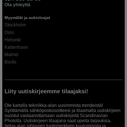
Ota yhteyttä
Myymälät ja aukioloajat
Stockholm
Oslo
Helsinki
København
Malmö
Borås
Liity uutiskirjeemme tilaajaksi!
Ole kartalla tekniikka-alan uusimmista trendeistä!
Syöttämällä sähköpostiosoitteesi ja tilaamalla uutiskirjeen
suostut vastaanottamaan uutiskirjeitä Scandinavian
Photolta. Uutiskirjeen tilaajana saat upeita tarjouksia,
tietoa alan johtavien tuotemerkkien kuulumisista ja