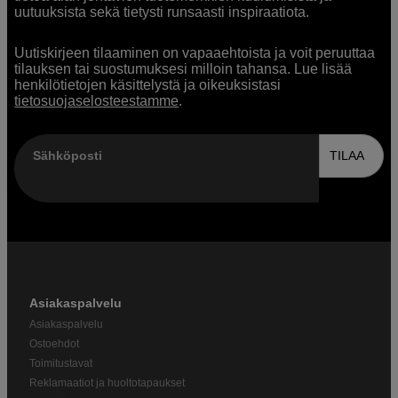
uutuuksista sekä tietysti runsaasti inspiraatiota.
Uutiskirjeen tilaaminen on vapaaehtoista ja voit peruuttaa
tilauksen tai suostumuksesi milloin tahansa. Lue lisää
henkilötietojen käsittelystä ja oikeuksistasi
tietosuojaselosteestamme
.
Sähköposti
TILAA
Asiakaspalvelu
Asiakaspalvelu
Ostoehdot
Toimitustavat
Reklamaatiot ja huoltotapaukset