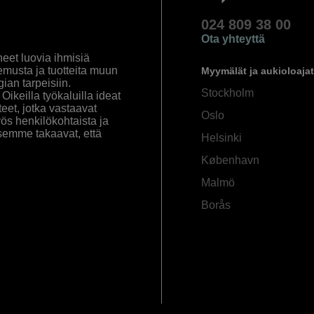
024 809 38 00
Ota yhteyttä
eet luovia ihmisiä
emusta ja tuotteita muun
Myymälät ja aukioloajat
an tarpeisiin.
Stockholm
ikeilla työkaluilla ideat
eet, jotka vastaavat
Oslo
yös henkilökohtaista ja
semme takaavat, että
Helsinki
København
Malmö
Borås