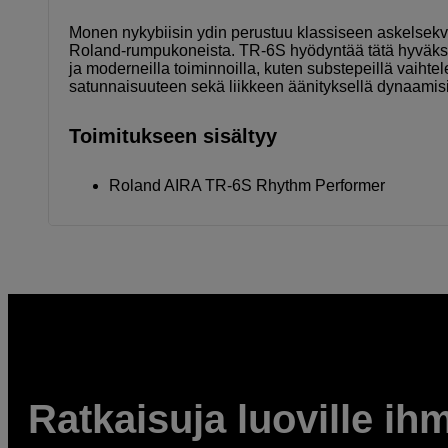
Monen nykybiisin ydin perustuu klassiseen askelsekven
Roland-rumpukoneista. TR-6S hyödyntää tätä hyväksi to
ja moderneilla toiminnoilla, kuten substepeillä vaihte
satunnaisuuteen sekä liikkeen äänityksellä dynaamisii
Toimitukseen sisältyy
Roland AIRA TR-6S Rhythm Performer
Ratkaisuja luoville ihm