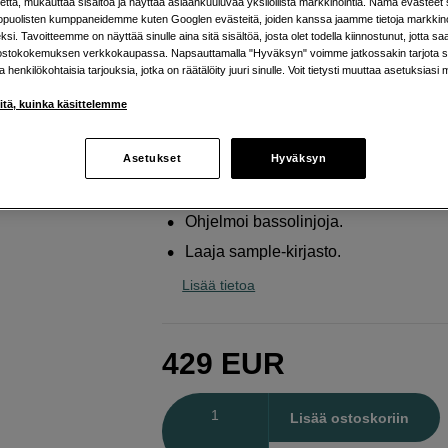
että, mukauttaa sisältöä ja näyttää asiaankuuluvaa yksilöllistä markkinointia. Nämä evästeet 
koossa
kopuolisten kumppaneidemme kuten Googlen evästeitä, joiden kanssa jaamme tietoja markkin
si. Tavoitteemme on näyttää sinulle aina sitä sisältöä, josta olet todella kiinnostunut, jotta s
Roland
TR-6S
ostokokemuksen verkkokaupassa. Napsauttamalla "Hyväksyn" voimme jatkossakin tarjota si
ja henkilökohtaisia tarjouksia, jotka on räätälöity juuri sinulle. Voit tietysti muuttaa asetuksiasi 
Verkkokauppa
:
Saatavilla arviolta 202
iitä, kuinka käsittelemme
Helsingin myymälä
:
Varastotilanne
Asetukset
Hyväksyn
Rumpujen ohjelmointi huipputasolla.
Ohjelmoi bassolinjoja.
Laaja sample-kirjasto.
Lisää tietoa
429
EUR
Määrä
Lisää ostoskoriin