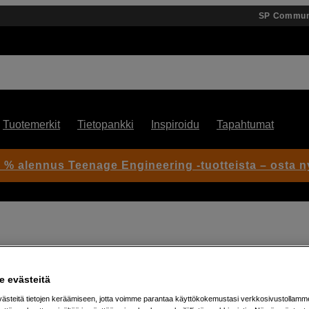
SP Commun
Tuotemerkit
Tietopankki
Inspiroidu
Tapahtumat
 % alennus Teenage Engineering -tuotteista – osta n
Artikkeli: 1102809
 evästeitä
Tehokas rumpukone kompakt
steitä tietojen keräämiseen, jotta voimme parantaa käyttökokemustasi verkkosivustollamm