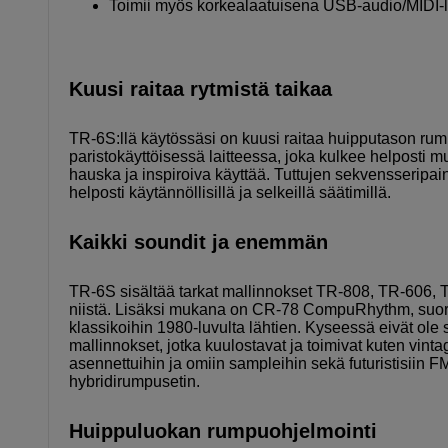
Toimii myös korkealaatuisena USB-audio/MIDI-l
Kuusi raitaa rytmistä taikaa
TR-6S:llä käytössäsi on kuusi raitaa huipputason rump
paristokäyttöisessä laitteessa, joka kulkee helposti
hauska ja inspiroiva käyttää. Tuttujen sekvensseripai
helposti käytännöllisillä ja selkeillä säätimillä.
Kaikki soundit ja enemmän
TR-6S sisältää tarkat mallinnokset TR-808, TR-606, 
niistä. Lisäksi mukana on CR-78 CompuRhythm, suora 
klassikoihin 1980-luvulta lähtien. Kyseessä eivät ole s
mallinnokset, jotka kuulostavat ja toimivat kuten vint
asennettuihin ja omiin sampleihin sekä futuristisiin FM
hybridirumpusetin.
Huippuluokan rumpuohjelmointi