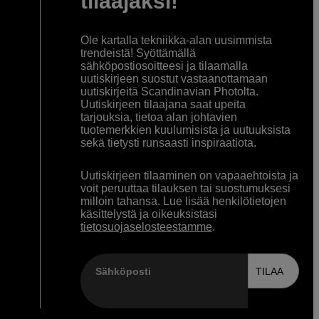
tilaajaksi!
Ole kartalla tekniikka-alan uusimmista
trendeistä! Syöttämällä
sähköpostiosoitteesi ja tilaamalla
uutiskirjeen suostut vastaanottamaan
uutiskirjeitä Scandinavian Photolta.
Uutiskirjeen tilaajana saat upeita
tarjouksia, tietoa alan johtavien
tuotemerkkien kuulumisista ja uutuuksista
sekä tietysti runsaasti inspiraatiota.
Uutiskirjeen tilaaminen on vapaaehtoista ja
voit peruuttaa tilauksen tai suostumuksesi
milloin tahansa. Lue lisää henkilötietojen
käsittelystä ja oikeuksistasi
tietosuojaselosteestamme
.
Sähköposti
TILAA