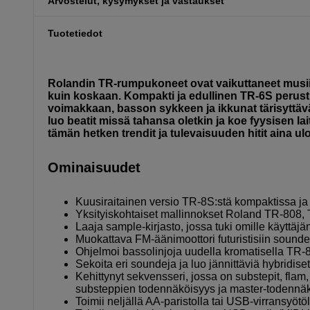
Arvostelut, kysymykset ja vastaukset
Tuotetiedot
Rolandin TR-rumpukoneet ovat vaikuttaneet musiik
kuin koskaan. Kompakti ja edullinen TR-6S perustu
voimakkaan, basson sykkeen ja ikkunat tärisyttävä
luo beatit missä tahansa oletkin ja koe fyysisen la
tämän hetken trendit ja tulevaisuuden hitit aina ulot
Ominaisuudet
Kuusiraitainen versio TR-8S:stä kompaktissa ja
Yksityiskohtaiset mallinnokset Roland TR-808,
Laaja sample-kirjasto, jossa tuki omille käyttäjä
Muokattava FM-äänimoottori futuristisiin sounde
Ohjelmoi bassolinjoja uudella kromatisella TR-
Sekoita eri soundeja ja luo jännittäviä hybridiset
Kehittynyt sekvensseri, jossa on substepit, flam
substeppien todennäköisyys ja master-todennä
Toimii neljällä AA-paristolla tai USB-virransyötöl