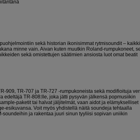
iitäntänä
uohjelmointiin sekä historian ikonisimmat rytmisoundit – kaikki
 mukana minne vain. Aivan kuten muutkin Roland-rumpukoneet, s
nikkeiden sekä omistettujen säätimien ansiosta luot omat beatit
TR-909, TR-707 ja TR-727 -rumpukoneista sekä modifioituja ver
edeltäjä TR-808:lle, joka jätti pysyvän jälkensä popmusiikin
ample-paketit tai halvat jäljitelmät, vaan aidot ja elämykselliset
age-esikuvansa. Voit myös yhdistellä näitä soundeja tehtaalla
-soundeihin ja rakentaa juuri sinun tyyliisi sopivan uniikin