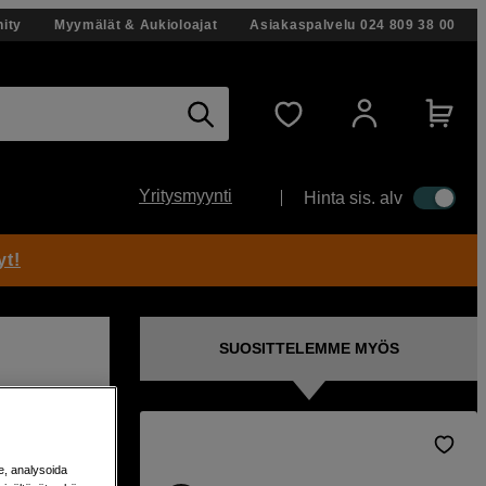
ity
Myymälät & Aukioloajat
Asiakaspalvelu
024 809 38 00
Yritysmyynti
Hinta sis. alv
yt!
SUOSITTELEMME MYÖS
issa
e, analysoida