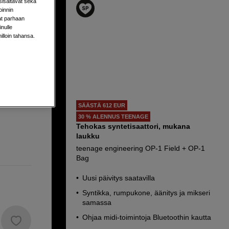
sisältävät sekä
oinnin
aat parhaan
nulle
milloin tahansa.
6-08-12
SÄÄSTÄ 612 EUR
30 % ALENNUS TEENAGE
Tehokas syntetisaattori, mukana
laukku
teenage engineering OP-1 Field + OP-1
Bag
Uusi päivitys saatavilla
Syntikka, rumpukone, äänitys ja mikseri
samassa
Ohjaa midi-toimintoja Bluetoothin kautta