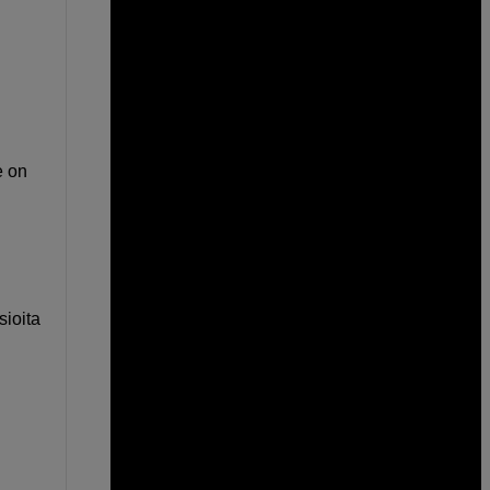
e on
sioita