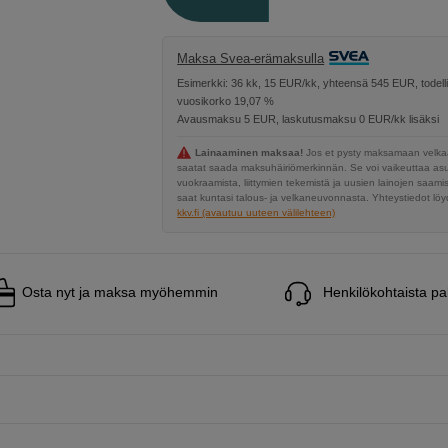
Maksa Svea-erämaksulla
Esimerkki: 36 kk, 15 EUR/kk, yhteensä 545 EUR, todell
vuosikorko 19,07 %
Avausmaksu 5 EUR, laskutusmaksu 0 EUR/kk lisäksi
Lainaaminen maksaa!
Jos et pysty maksamaan velkaa
saatat saada maksuhäiriömerkinnän. Se voi vaikeuttaa a
vuokraamista, liittymien tekemistä ja uusien lainojen saami
saat kuntasi talous- ja velkaneuvonnasta. Yhteystiedot löyd
kkv.fi (avautuu uuteen välilehteen)
Osta nyt ja maksa myöhemmin
Henkilökohtaista pa