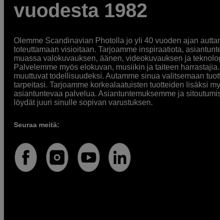
vuodesta 1982
Olemme Scandinavian Photolla jo yli 40 vuoden ajan auttan
toteuttamaan visioitaan. Tarjoamme inspiraatiota, asiantunt
muassa valokuvauksen, äänen, videokuvauksen ja teknologi
Palvelemme myös elokuvan, musiikin ja taiteen harrastajia. O
muuttuvat todellisuudeksi. Autamme sinua valitsemaan tuott
tarpeitasi. Tarjoamme korkealaatuisten tuotteiden lisäksi m
asiantuntevaa palvelua. Asiantuntemuksemme ja sitoutumi
löydät juuri sinulle sopivan varustuksen.
Seuraa meitä: