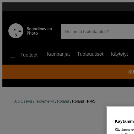
Hei, mitä tuotetta etsit?
Kampanjat
Tuoteuutiset
Käytetyt
Tuotteet
30
Aloitussivu
Tuotemerkit
Roland
Roland TR-6S
Käytämme
Käytämme evä