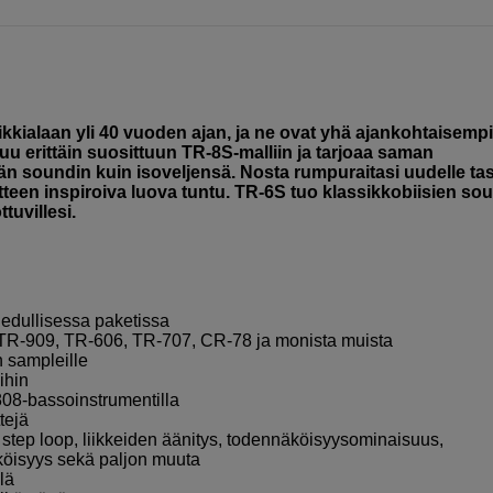
kialaan yli 40 vuoden ajan, ja ne ovat yhä ajankohtaisemp
u erittäin suosittuun TR-8S-malliin ja tarjoaa saman
n soundin kuin isoveljensä. Nosta rumpuraitasi uudelle tas
itteen inspiroiva luova tuntu. TR-6S tuo klassikkobiisien sou
tuvillesi.
 edullisessa paketissa
 TR-909, TR-606, TR-707, CR-78 ja monista muista
n sampleille
ihin
808-bassoinstrumentilla
tejä
, step loop, liikkeiden äänitys, todennäköisyysominaisuus,
köisyys sekä paljon muuta
lä