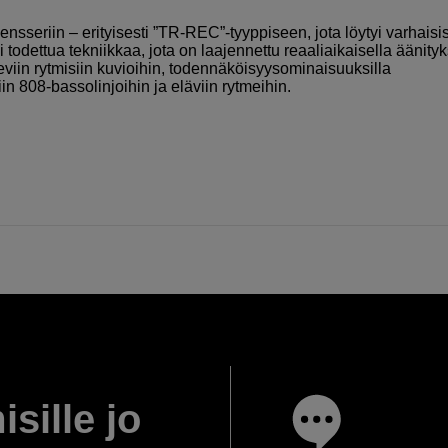
sseriin – erityisesti ”TR-REC”-tyyppiseen, jota löytyi varhaisi
dettua tekniikkaa, jota on laajennettu reaaliaikaisella äänityk
leviin rytmisiin kuvioihin, todennäköisyysominaisuuksilla
n 808-bassolinjoihin ja eläviin rytmeihin.
isille jo