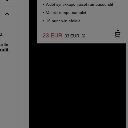
Aidot syntikkapohjaiset rumpusoundit
Valmiit rumpu-samplet
16 punch-in efektiä
ia
23
EUR
33
EUR
olle,
ndit,