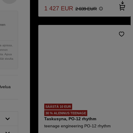
1 427
EUR
2 039
EUR
inen
 ajoissa,
sunnon
sta. Apua
ät sivulta
lvelua
SÄÄSTÄ 10 EUR
30 % ALENNUS TEENAGE
Taskusyna, PO-12 rhythm
teenage engineering PO-12 rhythm