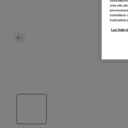
verkkoliikenn
omia että ul
personoimisek
mahdollisen 
inspiraatiota 
Lue lisää s