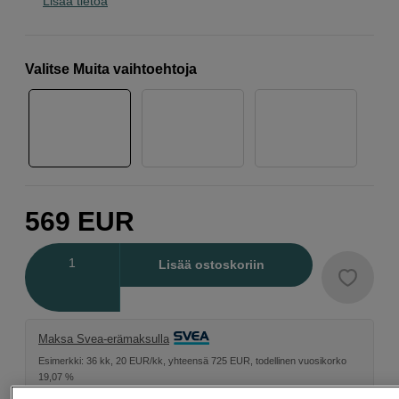
Lisää tietoa
Valitse Muita vaihtoehtoja
569
EUR
Määrä
Lisää ostoskoriin
Maksa Svea-erämaksulla
Esimerkki: 36 kk, 20 EUR/kk, yhteensä 725 EUR, todellinen vuosikorko
19,07 %
Avausmaksu 5 EUR, laskutusmaksu 0 EUR/kk lisäksi