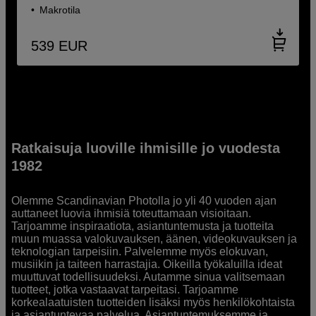
Makrotila
539
EUR
Ratkaisuja luoville ihmisille jo vuodesta
1982
Olemme Scandinavian Photolla jo yli 40 vuoden ajan
auttaneet luovia ihmisiä toteuttamaan visioitaan.
Tarjoamme inspiraatiota, asiantuntemusta ja tuotteita
muun muassa valokuvauksen, äänen, videokuvauksen ja
teknologian tarpeisiin. Palvelemme myös elokuvan,
musiikin ja taiteen harrastajia. Oikeilla työkaluilla ideat
muuttuvat todellisuudeksi. Autamme sinua valitsemaan
tuotteet, jotka vastaavat tarpeitasi. Tarjoamme
korkealaatuisten tuotteiden lisäksi myös henkilökohtaista
ja asiantuntevaa palvelua. Asiantuntemuksemme ja