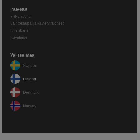
Palvelut
Yritysmyynti
Vaihtokaupat ja käytetyt tuotteet
Lahjakortti
Kuvataide
Valitse maa
Sweden
Finland
Denmark
Norway