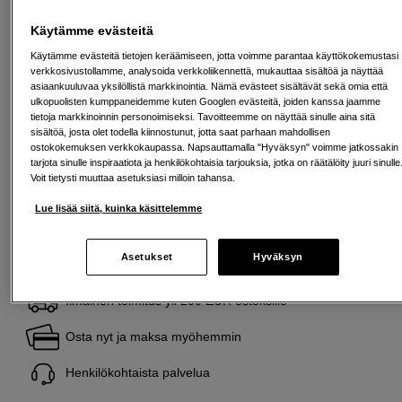
Lainaaminen maksaa!
Jos et pysty maksamaan velkaa ajoissa, saatat
Käytämme evästeitä
saada maksuhäiriömerkinnän. Se voi vaikeuttaa asunnon vuokraamista,
liittymien tekemistä ja uusien lainojen saamista. Apua saat kuntasi talous- ja
Käytämme evästeitä tietojen keräämiseen, jotta voimme parantaa käyttökokemustasi
velkaneuvonnasta. Yhteystiedot löydät sivulta
kkv.fi (avautuu uuteen
verkkosivustollamme, analysoida verkkoliikennettä, mukauttaa sisältöä ja näyttää
välilehteen)
asiaankuuluvaa yksilöllistä markkinointia. Nämä evästeet sisältävät sekä omia että
ulkopuolisten kumppaneidemme kuten Googlen evästeitä, joiden kanssa jaamme
tietoja markkinoinnin personoimiseksi. Tavoitteemme on näyttää sinulle aina sitä
SP tykkää
sisältöä, josta olet todella kiinnostunut, jotta saat parhaan mahdollisen
Tämä on tuote, josta pidämme erityisen paljon.
ostokokemuksen verkkokaupassa. Napsauttamalla "Hyväksyn" voimme jatkossakin
Seuraa tätä symbolia löytääksesi lisää valikoituja
tarjota sinulle inspiraatiota ja henkilökohtaisia tarjouksia, jotka on räätälöity juuri sinulle
suosikkejamme.
Voit tietysti muuttaa asetuksiasi milloin tahansa.
Lue lisää
Lue lisää siitä, kuinka käsittelemme
Asetukset
Hyväksyn
Ilmainen toimitus yli 200 EUR ostoksille
Osta nyt ja maksa myöhemmin
Henkilökohtaista palvelua