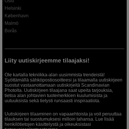
Oslo
Helsinki
København
Malmö
Borås
Liity uutiskirjeemme tilaajaksi!
Ole kartalla tekniikka-alan uusimmista trendeistä!
Syöttämällä sähköpostiosoitteesi ja tilaamalla uutiskirjeen
suostut vastaanottamaan uutiskirjeitä Scandinavian
Photolta. Uutiskirjeen tilaajana saat upeita tarjouksia,
tietoa alan johtavien tuotemerkkien kuulumisista ja
uutuuksista sekä tietysti runsaasti inspiraatiota.
Uutiskirjeen tilaaminen on vapaaehtoista ja voit peruuttaa
tilauksen tai suostumuksesi milloin tahansa. Lue lisää
henkilötietojen käsittelystä ja oikeuksistasi