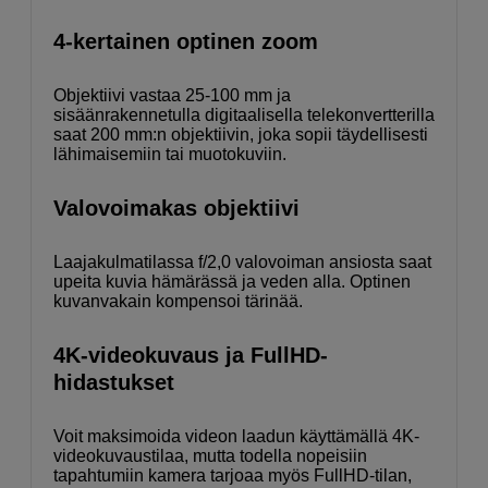
4-kertainen optinen zoom
Objektiivi vastaa 25-100 mm ja
sisäänrakennetulla digitaalisella telekonvertterilla
saat 200 mm:n objektiivin, joka sopii täydellisesti
lähimaisemiin tai muotokuviin.
Valovoimakas objektiivi
Laajakulmatilassa f/2,0 valovoiman ansiosta saat
upeita kuvia hämärässä ja veden alla. Optinen
kuvanvakain kompensoi tärinää.
4K-videokuvaus ja FullHD-
hidastukset
Voit maksimoida videon laadun käyttämällä 4K-
videokuvaustilaa, mutta todella nopeisiin
tapahtumiin kamera tarjoaa myös FullHD-tilan,