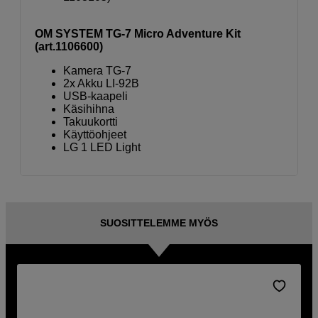
OM SYSTEM TG-7 Micro Adventure Kit
(art.1106600)
Kamera TG-7
2x Akku LI-92B
USB-kaapeli
Käsihihna
Takuukortti
Käyttöohjeet
LG 1 LED Light
SUOSITTELEMME MYÖS