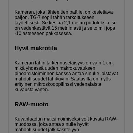
Kameran, joka lähtee tien päälle, on kestettävä
paljon. TG-7 sopii tähän tarkoitukseen
täydellisesti. Se kestää 2,1 metrin pudotuksia, se
on vedenkestävä 15 metriin asti ja se toimii jopa
-10 asteeseen pakkasessa.
Hyvä makrotila
Kameran lähin tarkennusetäisyys on vain 1 cm,
mikä yhdessä uuden makrokuvauksen
pinoamistoiminnon kanssa antaa sinulle loistavat
mahdollisuudet lähikuviin. Saatavilla on myös
erityinen mikroskooppilinssi vedenalaista
kuvausta varten.
RAW-muoto
Kuvanlaadun maksimoimiseksi voit kuvata RAW-
muodossa, joka antaa sinulle hyvät
mahdollisuudet jälkikäsittelyyn.