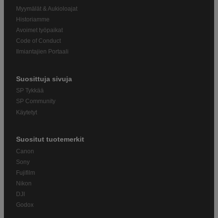
Myymälät & Aukioloajat
Historiamme
Avoimet työpaikat
Code of Conduct
Ilmiantajien Portaali
Suosittuja sivuja
SP Tykkää
SP Community
Käytetyt
Suositut tuotemerkit
Canon
Sony
Fujifilm
Nikon
DJI
Godox