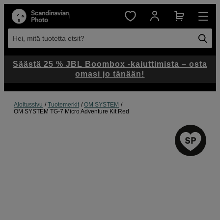
Hei, mitä tuotetta etsit?
Säästä 25 % JBL Boombox -kaiuttimista – osta
omasi jo tänään!
Aloitussivu
Tuotemerkit
OM SYSTEM
OM SYSTEM TG-7 Micro Adventure Kit Red