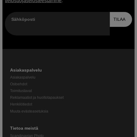
tietosuojaselosteestamme
.
Sähköposti
TILAA
Asiakaspalvelu
Asiakaspalvelu
Ostoehdot
Toimitustavat
Reklamaatiot ja huoltotapaukset
Henkilötiedot
Muuta evästeasetuksia
Tietoa meistä
Scandinavian Photo