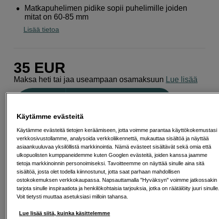
Matkapuhelimen pidike sopii puhelimille joiden
mitat on 60-85 mm
Lisää tietoa
35
EUR
Maksa heti tai jaa useampaan osamaksuun
Lue lisää
Määrä
Lisää ostoskoriin
Käytämme evästeitä
Käytämme evästeitä tietojen keräämiseen, jotta voimme parantaa käyttökokemustasi
verkkosivustollamme, analysoida verkkoliikennettä, mukauttaa sisältöä ja näyttää
asiaankuuluvaa yksilöllistä markkinointia. Nämä evästeet sisältävät sekä omia että
ulkopuolisten kumppaneidemme kuten Googlen evästeitä, joiden kanssa jaamme
Ilmainen toimitus yli 200 EUR ostoksille
tietoja markkinoinnin personoimiseksi. Tavoitteemme on näyttää sinulle aina sitä
sisältöä, josta olet todella kiinnostunut, jotta saat parhaan mahdollisen
ostokokemuksen verkkokaupassa. Napsauttamalla "Hyväksyn" voimme jatkossakin
Osta nyt ja maksa myöhemmin
tarjota sinulle inspiraatiota ja henkilökohtaisia tarjouksia, jotka on räätälöity juuri sinulle
Voit tietysti muuttaa asetuksiasi milloin tahansa.
Henkilökohtaista palvelua
Lue lisää siitä, kuinka käsittelemme