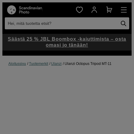
Hei, mitä tuotetta etsit?
Säästä 25 % JBL Boombox -kaiuttimista – osta
omasi jo tänään!
Aloitussivu
Tuotemerkit
Ulanzi
Ulanzi Octopus Tripod MT-11