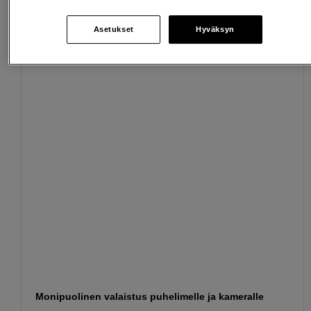
Asetukset
Hyväksyn
Sopivat lisävarusteet
Näytä lisää
Monipuolinen valaistus puhelimelle ja kameralle