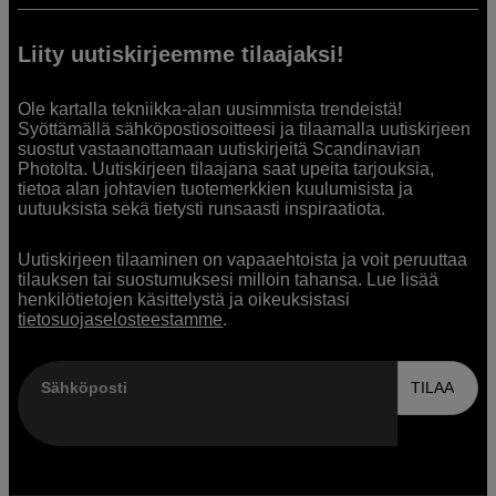
Liity uutiskirjeemme tilaajaksi!
Ole kartalla tekniikka-alan uusimmista trendeistä!
Syöttämällä sähköpostiosoitteesi ja tilaamalla uutiskirjeen
suostut vastaanottamaan uutiskirjeitä Scandinavian
Photolta. Uutiskirjeen tilaajana saat upeita tarjouksia,
tietoa alan johtavien tuotemerkkien kuulumisista ja
uutuuksista sekä tietysti runsaasti inspiraatiota.
Uutiskirjeen tilaaminen on vapaaehtoista ja voit peruuttaa
tilauksen tai suostumuksesi milloin tahansa. Lue lisää
henkilötietojen käsittelystä ja oikeuksistasi
tietosuojaselosteestamme
.
Sähköposti
TILAA