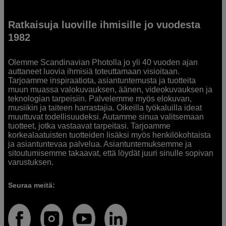
Ratkaisuja luoville ihmisille jo vuodesta
1982
Olemme Scandinavian Photolla jo yli 40 vuoden ajan
auttaneet luovia ihmisiä toteuttamaan visioitaan.
Tarjoamme inspiraatiota, asiantuntemusta ja tuotteita
muun muassa valokuvauksen, äänen, videokuvauksen ja
teknologian tarpeisiin. Palvelemme myös elokuvan,
musiikin ja taiteen harrastajia. Oikeilla työkaluilla ideat
muuttuvat todellisuudeksi. Autamme sinua valitsemaan
tuotteet, jotka vastaavat tarpeitasi. Tarjoamme
korkealaatuisten tuotteiden lisäksi myös henkilökohtaista
ja asiantuntevaa palvelua. Asiantuntemuksemme ja
sitoutumisemme takaavat, että löydät juuri sinulle sopivan
varustuksen.
Seuraa meitä: