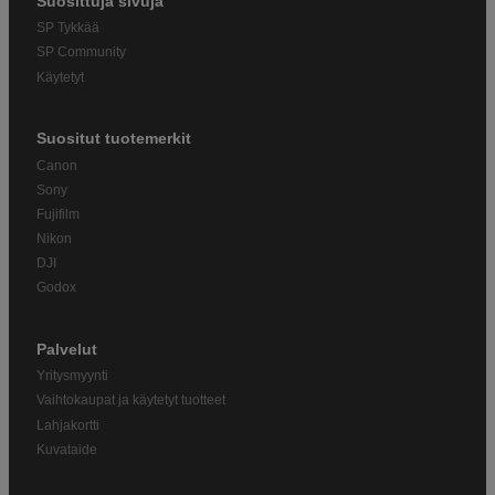
Suosittuja sivuja
SP Tykkää
SP Community
Käytetyt
Suositut tuotemerkit
Canon
Sony
Fujifilm
Nikon
DJI
Godox
Palvelut
Yritysmyynti
Vaihtokaupat ja käytetyt tuotteet
Lahjakortti
Kuvataide