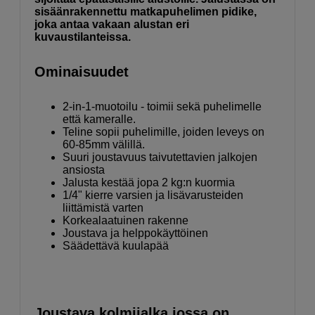
sisäänrakennettu matkapuhelimen pidike,
joka antaa vakaan alustan eri
kuvaustilanteissa.
Ominaisuudet
2-in-1-muotoilu - toimii sekä puhelimelle
että kameralle.
Teline sopii puhelimille, joiden leveys on
60-85mm välillä.
Suuri joustavuus taivutettavien jalkojen
ansiosta
Jalusta kestää jopa 2 kg:n kuormia
1/4" kierre varsien ja lisävarusteiden
liittämistä varten
Korkealaatuinen rakenne
Joustava ja helppokäyttöinen
Säädettävä kuulapää
Joustava kolmijalka jossa on