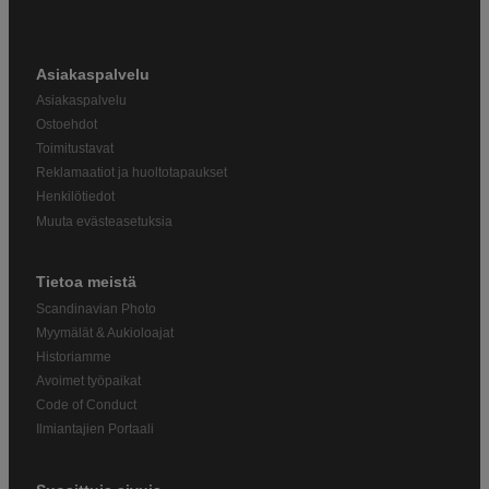
Asiakaspalvelu
Asiakaspalvelu
Ostoehdot
Toimitustavat
Reklamaatiot ja huoltotapaukset
Henkilötiedot
Muuta evästeasetuksia
Tietoa meistä
Scandinavian Photo
Myymälät & Aukioloajat
Historiamme
Avoimet työpaikat
Code of Conduct
Ilmiantajien Portaali