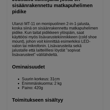
sisäänrakennettu matkapuhelimen
pidike
Ulanzi MT-11 on monipuolinen 2-in-1-jalusta,
koska siinä on sisäänrakennettu matkapuhelimen
pidike. Kun taitat pidikkeen ylöspäin, saat
käyttöösi myös lisävarustekiinnikkeen (cold shoe
mount), johon voit kiinnittää esimerkiksi LED-
valon tai mikrofonin. Lisävarusteita sekä
jalustalle että laitteilllesi löydät "sopivat
lisävarusteet"-välilähdeltä.
Ominaisuudet
Suurin korkeus: 31cm
Enimmäiskuorma: 2 kg
Paino: 420g
Toimitukseen sisältyy