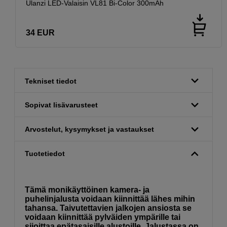
Ulanzi LED-Valaisin VL81 Bi-Color 300mAh
34
EUR
Tekniset tiedot
Sopivat lisävarusteet
Arvostelut, kysymykset ja vastaukset
Tuotetiedot
Tämä monikäyttöinen kamera- ja
puhelinjalusta voidaan kiinnittää lähes mihin
tahansa. Taivutettavien jalkojen ansiosta se
voidaan kiinnittää pylväiden ympärille tai
sijoittaa epätasaisille alustoille. Jalustassa on