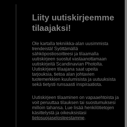
Liity uutiskirjeemme
tilaajaksi!
Ole kartalla tekniikka-alan uusimmista
trendeistä! Syöttämällä
sähköpostiosoitteesi ja tilaamalla
uutiskirjeen suostut vastaanottamaan
uutiskirjeitä Scandinavian Photolta.
Uutiskirjeen tilaajana saat upeita
tarjouksia, tietoa alan johtavien
tuotemerkkien kuulumisista ja uutuuksista
sekä tietysti runsaasti inspiraatiota.
Uutiskirjeen tilaaminen on vapaaehtoista ja
voit peruuttaa tilauksen tai suostumuksesi
milloin tahansa. Lue lisää henkilötietojen
käsittelystä ja oikeuksistasi
tietosuojaselosteestamme
.