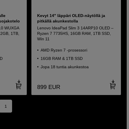
lle
Kevyt 14" läppäri OLED-näytöllä ja
 suojakotelo
pitkällä akunkestolla
P10 WUXGA
Lenovo IdeaPad Slim 3 14ARP10 OLED –
32GB, 1TB,
Ryzen 7 7735HS, 16GB RAM, 1TB SSD,
Win 11
AMD Ryzen 7 -prosessori
SD
16GB RAM & 1TB SSD
Jopa 18 tuntia akunkestoa
899
EUR
1