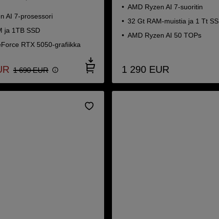
AMD Ryzen AI 7-suoritin
 AI 7-prosessori
32 Gt RAM-muistia ja 1 Tt S
 ja 1TB SSD
AMD Ryzen AI 50 TOPs
Force RTX 5050-grafiikka
UR
1 290
EUR
1 690
EUR