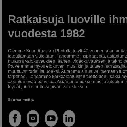
Ratkaisuja luoville ihm
vuodesta 1982
Olemme Scandinavian Photolla jo yli 40 vuoden ajan auttan
toteuttamaan visioitaan. Tarjoamme inspiraatiota, asiantunt
muassa valokuvauksen, äänen, videokuvauksen ja teknologi
Palvelemme myös elokuvan, musiikin ja taiteen harrastajia. O
muuttuvat todellisuudeksi. Autamme sinua valitsemaan tuott
tarpeitasi. Tarjoamme korkealaatuisten tuotteiden lisäksi m
asiantuntevaa palvelua. Asiantuntemuksemme ja sitoutumi
löydät juuri sinulle sopivan varustuksen.
Seuraa meitä: