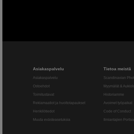
Asiakaspalvelu
Tietoa meistä
Asiakaspalvelu
Scandinavian Pho
Ostoehdot
Myymälät & Aukiol
Toimitustavat
Historiamme
Reklamaatiot ja huoltotapaukset
Avoimet työpaikat
Henkilötiedot
Code of Conduct
Muuta evästeasetuksia
Ilmiantajien Portaa