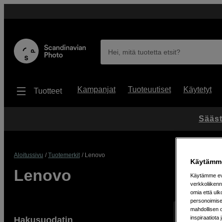
Hei, mitä tuotetta etsit?
Kampanjat
Tuoteuutiset
Käytetyt
Tuotteet
Sääst
Aloitussivu
Tuotemerkit
Lenovo
Käytämme
Lenovo
Käytämme evä
verkkoliikenn
omia että ul
personoimisek
mahdollisen 
Näyttää 6 tuo
inspiraatiota 
Hakusuodatin