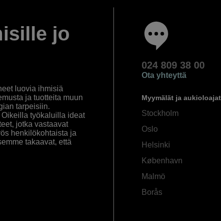
isille jo
024 809 38 00
Ota yhteyttä
eet luovia ihmisiä
emusta ja tuotteita muun
Myymälät ja aukioloajat
an tarpeisiin.
Stockholm
ikeilla työkaluilla ideat
eet, jotka vastaavat
Oslo
yös henkilökohtaista ja
semme takaavat, että
Helsinki
København
Malmö
Borås