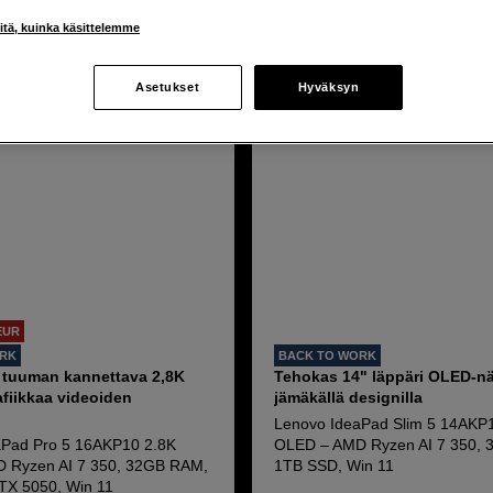
iitä, kuinka käsittelemme
Asetukset
Hyväksyn
EUR
ORK
BACK TO WORK
6 tuuman kannettava 2,8K
Tehokas 14" läppäri OLED-näy
fiikkaa videoiden
jämäkällä designilla
Lenovo IdeaPad Slim 5 14AK
aPad Pro 5 16AKP10 2.8K
OLED – AMD Ryzen AI 7 350,
 Ryzen AI 7 350, 32GB RAM,
1TB SSD, Win 11
TX 5050, Win 11