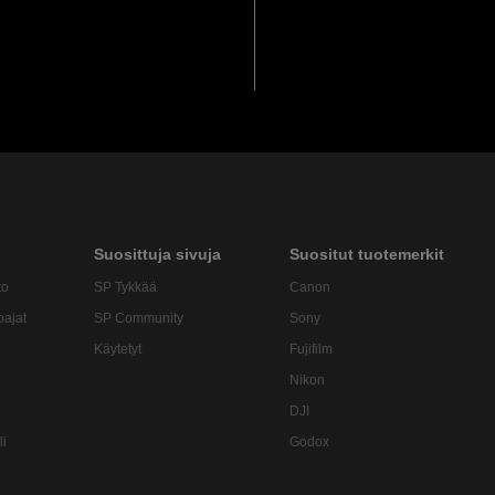
Suosittuja sivuja
Suositut tuotemerkit
to
SP Tykkää
Canon
oajat
SP Community
Sony
Käytetyt
Fujifilm
Nikon
DJI
li
Godox