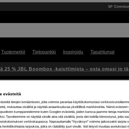
SP Commun
Tuotemerkit
Tietopankki
Inspiroidu
Tapahtumat
ä 25 % JBL Boombox -kaiuttimista – osta omasi jo t
 evästeitä
steitä tietojen keräämiseen, jotta voimme parantaa käyttökokemustasi verkkosivustollamm
että, mukauttaa sisältöä ja näyttää asiaankuuluvaa yksilöllistä markkinointia. Nämä evästeet 
kopuolisten kumppaneidemme kuten Googlen evästeitä, joiden kanssa jaamme tietoja markkin
si. Tavoitteemme on näyttää sinulle aina sitä sisältöä, josta olet todella kiinnostunut, jotta s
ostokokemuksen verkkokaupassa. Napsauttamalla "Hyväksyn" voimme jatkossakin tarjota si
tetta
ja henkilökohtaisia tarjouksia, jotka on räätälöity juuri sinulle. Voit tietysti muuttaa asetuksiasi 