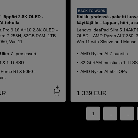
BACK TO WORK
'' läppäri 2.8K OLED -
Kaikki yhdessä -paketti luova
AI-teholla
käyttäjälle – läppäri, hiiri ja
a Pro 9 16IAH10 2.8K OLED –
Lenovo IdeaPad Slim 5 14AK
Ultra 7 255H, 32GB RAM, 1TB
OLED – AMD Ryzen AI 7 350, 
050, Win 11
Win 11 with Sleeve and Mouse
 Ultra 7 -prosessori.
AMD Ryzen AI 7-suoritin
 & 1 Tt SSD.
32 Gt RAM-muistia ja 1 Tt S
Force RTX 5050 -
AMD Ryzen AI 50 TOPs
in.
UR
1 339
EUR
1
...
...