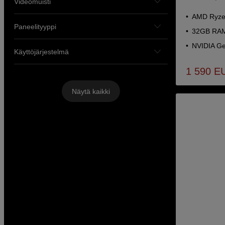
Videomuisti
AMD Ryzen
Paneelityyppi
32GB RAM
NVIDIA Ge
Käyttöjärjestelmä
1 590
E
Näytä kaikki