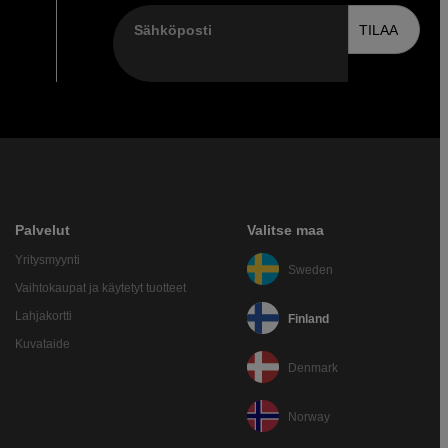
Sähköposti
TILAA
Palvelut
Valitse maa
Yritysmyynti
Sweden
Vaihtokaupat ja käytetyt tuotteet
Lahjakortti
Finland
Kuvataide
Denmark
Norway