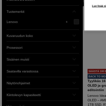
Lue lisää s
Tuotemerkit
Lenovo
6
Kuvaruudun koko
Prosessori
Sisäinen muisti
Saatavilla varastossa
SÄÄSTÄ 100 
BACK TO W
Tyylikäs 1
Näytönohjaimet
OLED ja gra
editointiin
Kiintolevyn kapasiteetti
Lenovo Ide
OLED – AMD
1TB SSD, R