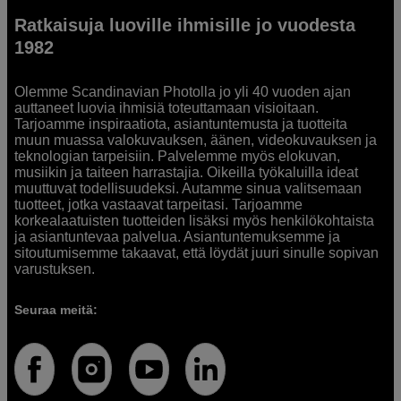
Ratkaisuja luoville ihmisille jo vuodesta
1982
Olemme Scandinavian Photolla jo yli 40 vuoden ajan
auttaneet luovia ihmisiä toteuttamaan visioitaan.
Tarjoamme inspiraatiota, asiantuntemusta ja tuotteita
muun muassa valokuvauksen, äänen, videokuvauksen ja
teknologian tarpeisiin. Palvelemme myös elokuvan,
musiikin ja taiteen harrastajia. Oikeilla työkaluilla ideat
muuttuvat todellisuudeksi. Autamme sinua valitsemaan
tuotteet, jotka vastaavat tarpeitasi. Tarjoamme
korkealaatuisten tuotteiden lisäksi myös henkilökohtaista
ja asiantuntevaa palvelua. Asiantuntemuksemme ja
sitoutumisemme takaavat, että löydät juuri sinulle sopivan
varustuksen.
Seuraa meitä: