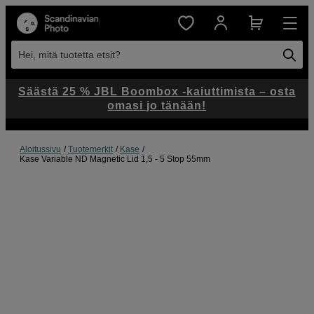
Hei, mitä tuotetta etsit?
Säästä 25 % JBL Boombox -kaiuttimista – osta
omasi jo tänään!
Aloitussivu
Tuotemerkit
Kase
Kase Variable ND Magnetic Lid 1,5 - 5 Stop 55mm