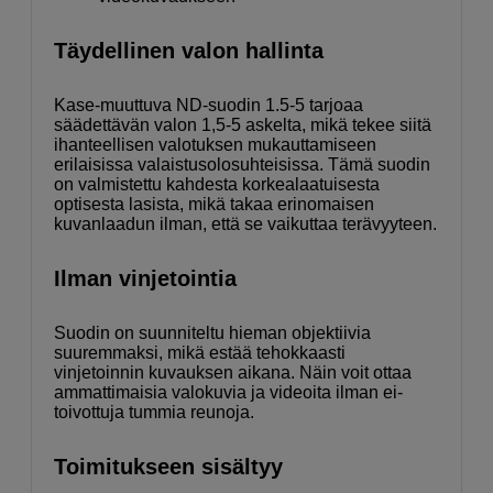
Täydellinen valon hallinta
Kase-muuttuva ND-suodin 1.5-5 tarjoaa
säädettävän valon 1,5-5 askelta, mikä tekee siitä
ihanteellisen valotuksen mukauttamiseen
erilaisissa valaistusolosuhteisissa. Tämä suodin
on valmistettu kahdesta korkealaatuisesta
optisesta lasista, mikä takaa erinomaisen
kuvanlaadun ilman, että se vaikuttaa terävyyteen.
Ilman vinjetointia
Suodin on suunniteltu hieman objektiivia
suuremmaksi, mikä estää tehokkaasti
vinjetoinnin kuvauksen aikana. Näin voit ottaa
ammattimaisia ​​valokuvia ja videoita ilman ei-
toivottuja tummia reunoja.
Toimitukseen sisältyy