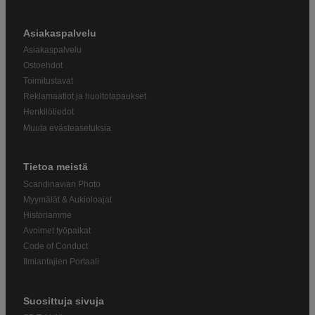
Asiakaspalvelu
Asiakaspalvelu
Ostoehdot
Toimitustavat
Reklamaatiot ja huoltotapaukset
Henkilötiedot
Muuta evästeasetuksia
Tietoa meistä
Scandinavian Photo
Myymälät & Aukioloajat
Historiamme
Avoimet työpaikat
Code of Conduct
Ilmiantajien Portaali
Suosittuja sivuja