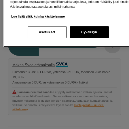
tarjota sinulle inspiraatiota ja henkilökohtaisia tarjouksia, jotka on räätälöity juuri sinulle
mm
Voit tietysti muuttaa asetuksiasi milloin tahansa.
Lue lisää siitä, kuinka käsittelemme
157
EUR
Asetukset
Hyväksyn
Määrä
Lisää ostoskoriin
Maksa Svea-erämaksulla
Esimerkki: 36 kk, 6 EUR/kk, yhteensä 221 EUR, todellinen vuosikorko
19,07 %
Avausmaksu 5 EUR, laskutusmaksu 0 EUR/kk lisäksi
Lainaaminen maksaa!
Jos et pysty maksamaan velkaa ajoissa, saatat
saada maksuhäiriömerkinnän. Se voi vaikeuttaa asunnon vuokraamista,
liittymien tekemistä ja uusien lainojen saamista. Apua saat kuntasi talous- ja
velkaneuvonnasta. Yhteystiedot löydät sivulta
kkv.fi (avautuu uuteen
välilehteen)