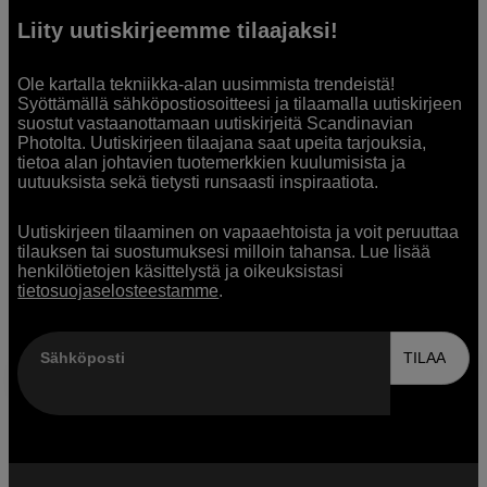
Liity uutiskirjeemme tilaajaksi!
Ole kartalla tekniikka-alan uusimmista trendeistä!
Syöttämällä sähköpostiosoitteesi ja tilaamalla uutiskirjeen
suostut vastaanottamaan uutiskirjeitä Scandinavian
Photolta. Uutiskirjeen tilaajana saat upeita tarjouksia,
tietoa alan johtavien tuotemerkkien kuulumisista ja
uutuuksista sekä tietysti runsaasti inspiraatiota.
Uutiskirjeen tilaaminen on vapaaehtoista ja voit peruuttaa
tilauksen tai suostumuksesi milloin tahansa. Lue lisää
henkilötietojen käsittelystä ja oikeuksistasi
tietosuojaselosteestamme
.
Sähköposti
TILAA