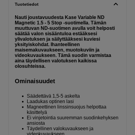
Tuotetiedot
Nauti joustavuudesta Kase Variable ND
Magnetic 1.5 - 5 Stop -suotimella. Tämän
muuttuvan ND-suotimen avulla voit helposti
säätää valon sisääntuloa estääksesi
ylivalotuksen ja säilyttääksesi kuviesi
yksityiskohdat. Ihanteellinen
maisemakuvaukseen, muotokuviin ja
videokuvaukseen. Tämä suodin varmistaa
aina täydellisen valotuksen kaikissa
olosuhteissa.
Ominaisuudet
Säädettävä 1,5-5 askelta
Laadukas optinen lasi
Magneettinen linssinsuojus helpottaa
käsittelyä
Ei vinjetointia suuremman suodinkehyksen
ansiosta
Täydellinen valokuvaukseen ja
videokuvaukseen