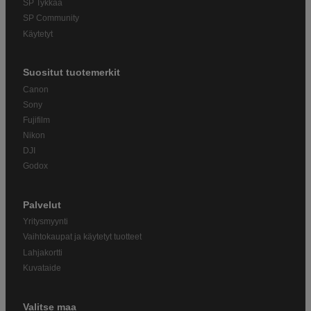
SP Tykkää
SP Community
Käytetyt
Suositut tuotemerkit
Canon
Sony
Fujifilm
Nikon
DJI
Godox
Palvelut
Yritysmyynti
Vaihtokaupat ja käytetyt tuotteet
Lahjakortti
Kuvataide
Valitse maa