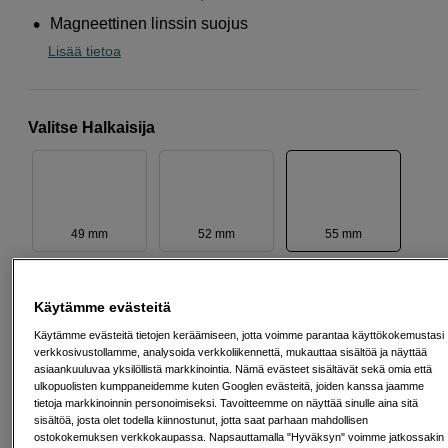
Magneettinen linssin suojus
Lisää tietoa
Valitse Halkaisija
49 mm
52 mm
55 mm
Käytämme evästeitä
Käytämme evästeitä tietojen keräämiseen, jotta voimme parantaa käyttökokemustasi
58 mm
67 mm
72 mm
verkkosivustollamme, analysoida verkkoliikennettä, mukauttaa sisältöä ja näyttää
asiaankuuluvaa yksilöllistä markkinointia. Nämä evästeet sisältävät sekä omia että
ulkopuolisten kumppaneidemme kuten Googlen evästeitä, joiden kanssa jaamme
tietoja markkinoinnin personoimiseksi. Tavoitteemme on näyttää sinulle aina sitä
sisältöä, josta olet todella kiinnostunut, jotta saat parhaan mahdollisen
ostokokemuksen verkkokaupassa. Napsauttamalla "Hyväksyn" voimme jatkossakin