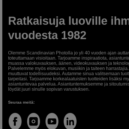
Ratkaisuja luoville ihm
vuodesta 1982
Olemme Scandinavian Photolla jo yli 40 vuoden ajan auttan
toteuttamaan visioitaan. Tarjoamme inspiraatiota, asiantunt
muassa valokuvauksen, äänen, videokuvauksen ja teknologi
Palvelemme myös elokuvan, musiikin ja taiteen harrastajia. O
muuttuvat todellisuudeksi. Autamme sinua valitsemaan tuott
tarpeitasi. Tarjoamme korkealaatuisten tuotteiden lisäksi m
asiantuntevaa palvelua. Asiantuntemuksemme ja sitoutumi
löydät juuri sinulle sopivan varustuksen.
Seuraa meitä: