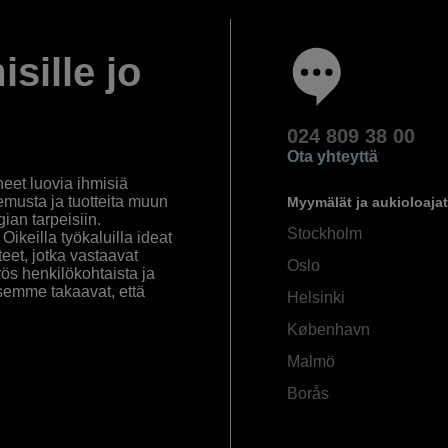
isille jo
024 809 38 00
Ota yhteyttä
eet luovia ihmisiä
emusta ja tuotteita muun
Myymälät ja aukioloajat
an tarpeisiin.
Stockholm
ikeilla työkaluilla ideat
eet, jotka vastaavat
Oslo
yös henkilökohtaista ja
semme takaavat, että
Helsinki
København
Malmö
Borås