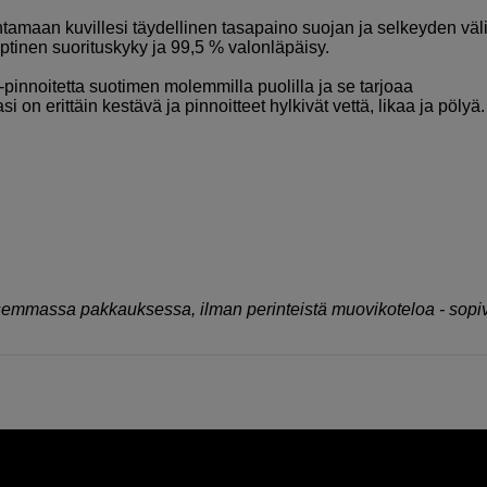
amaan kuvillesi täydellinen tasapaino suojan ja selkeyden väli
ptinen suorituskyky ja 99,5 % valonläpäisy.
pinnoitetta suotimen molemmilla puolilla ja se tarjoaa
 erittäin kestävä ja pinnoitteet hylkivät vettä, likaa ja pölyä.
isemmassa pakkauksessa, ilman perinteistä muovikoteloa - sopi