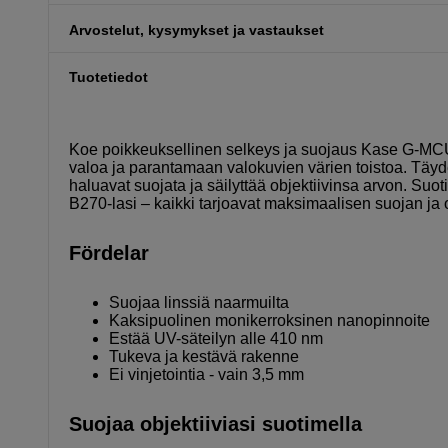
Arvostelut, kysymykset ja vastaukset
Tuotetiedot
Koe poikkeuksellinen selkeys ja suojaus Kase G-MCU
valoa ja parantamaan valokuvien värien toistoa. Täydel
haluavat suojata ja säilyttää objektiivinsa arvon. Su
B270-lasi – kaikki tarjoavat maksimaalisen suojan ja 
Fördelar
Suojaa linssiä naarmuilta
Kaksipuolinen monikerroksinen nanopinnoite
Estää UV-säteilyn alle 410 nm
Tukeva ja kestävä rakenne
Ei vinjetointia - vain 3,5 mm
Suojaa objektiiviasi suotimella