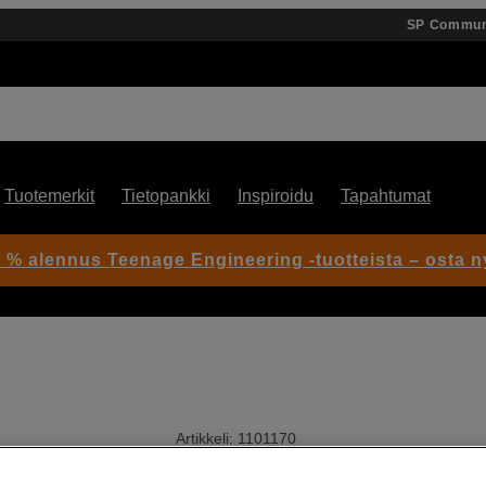
SP Commun
Tuotemerkit
Tietopankki
Inspiroidu
Tapahtumat
 % alennus Teenage Engineering -tuotteista – osta n
Artikkeli: 1101170
UV-suodin – maksimaalinen s