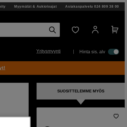
ity
Myymälät & Aukioloajat
Asiakaspalvelu
024 809 38 00
Yritysmyynti
Hinta sis. alv
yt!
SUOSITTELEMME MYÖS
uoja