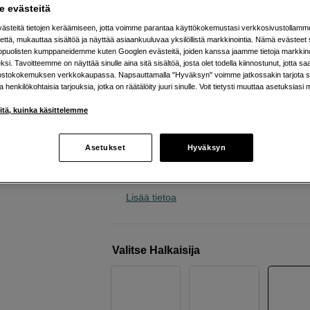
linsseille
 evästeitä
steitä tietojen keräämiseen, jotta voimme parantaa käyttökokemustasi verkkosivustollamm
Kase
UV-filter G-MCUV 62mm
että, mukauttaa sisältöä ja näyttää asiaankuuluvaa yksilöllistä markkinointia. Nämä evästeet 
kopuolisten kumppaneidemme kuten Googlen evästeitä, joiden kanssa jaamme tietoja markkin
si. Tavoitteemme on näyttää sinulle aina sitä sisältöä, josta olet todella kiinnostunut, jotta s
Verkkokauppa
:
Varastossa
ostokokemuksen verkkokaupassa. Napsauttamalla "Hyväksyn" voimme jatkossakin tarjota si
ja henkilökohtaisia tarjouksia, jotka on räätälöity juuri sinulle. Voit tietysti muuttaa asetuksiasi 
Helsingin myymälä
:
Varastotilanne
iitä, kuinka käsittelemme
Karkaistu optinen B270 Schott lasi
Asetukset
Hyväksyn
Yli 99,5 % valonläpäisy
Naarmuuntumaton, vettä ja öljyä hylk
Lisää tietoa
Valitse Halkaisija