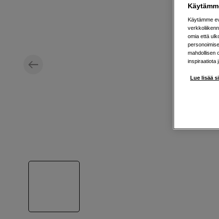
Käytämme
Käytämme evä
verkkoliikenn
omia että ul
personoimisek
mahdollisen 
inspiraatiota 
Lue lisää s