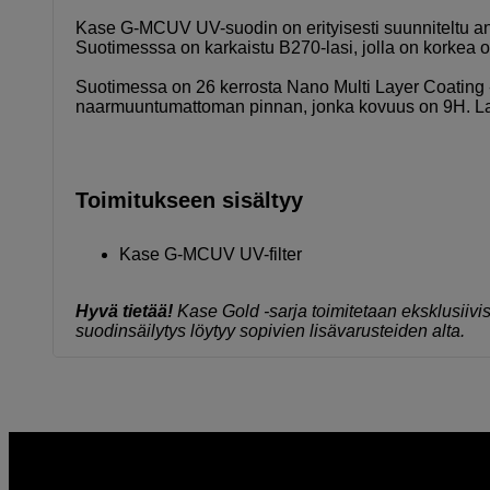
Kase G-MCUV UV-suodin on erityisesti suunniteltu ant
Suotimesssa on karkaistu B270-lasi, jolla on korkea o
Suotimessa on 26 kerrosta Nano Multi Layer Coating -
naarmuuntumattoman pinnan, jonka kovuus on 9H. Lasi on
Toimitukseen sisältyy
Kase G-MCUV UV-filter
Hyvä tietää!
Kase Gold -sarja toimitetaan eksklusiiv
suodinsäilytys löytyy sopivien lisävarusteiden alta.