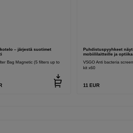
otelo – järjestä suotimet
Puhdistuspyyhkeet näytö
i
mobiililaitteille ja optiika
ter Bag Magnetic (5 filters up to
VSGO Anti bacteria screen
kit x60
R
11
EUR