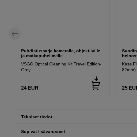
Puhdistussarja kameralle, objektiiville
Suodink
ja matkapuhelimelle
helpost
VSGO Optical Cleaning Kit Travel Edition-
Kase Fil
Grey
82mm)
24
EUR
25
EU
Tekniset tiedot
Sopivat lisävarusteet