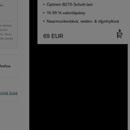
Optinen B270-Schott-lasi
nen
Yli 99 % valonläpäisy
Naarmunkestävä, veden- & öljynhylkivä
 ajoissa,
sunnon
sta. Apua
69
EUR
ät sivulta
lvelua
äytä lisää