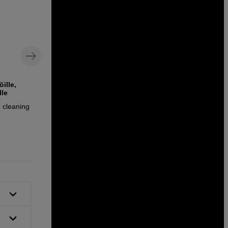
ille,
Mikrokuituinen kiillotusliina –
lle
hellävarainen puhdistus linsseille ja
suotimille
 cleaning wipes
Kase Cleaning Cloth 25x25cm
9
EUR