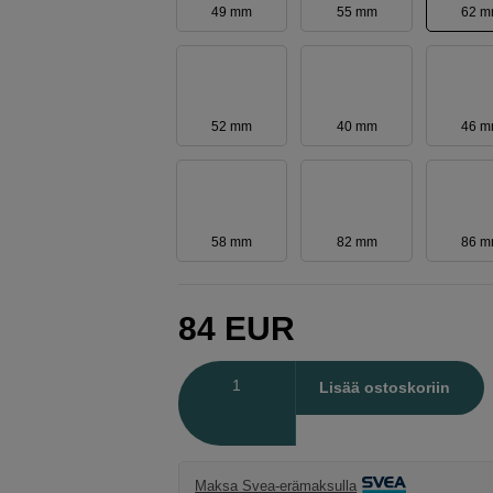
49 mm
55 mm
62 
52 mm
40 mm
46 
58 mm
82 mm
86 
84
EUR
Määrä
Lisää ostoskoriin
Maksa Svea-erämaksulla