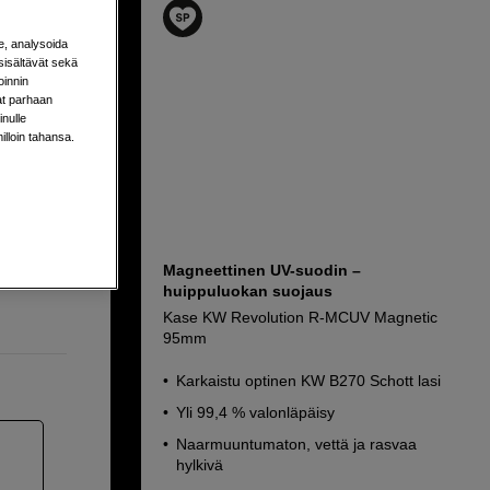
e, analysoida
sisältävät sekä
oinnin
aat parhaan
nulle
milloin tahansa.
Magneettinen UV-suodin –
ivä
huippuluokan suojaus
Kase KW Revolution R-MCUV Magnetic
95mm
Karkaistu optinen KW B270 Schott lasi
Yli 99,4 % valonläpäisy
Naarmuuntumaton, vettä ja rasvaa
hylkivä