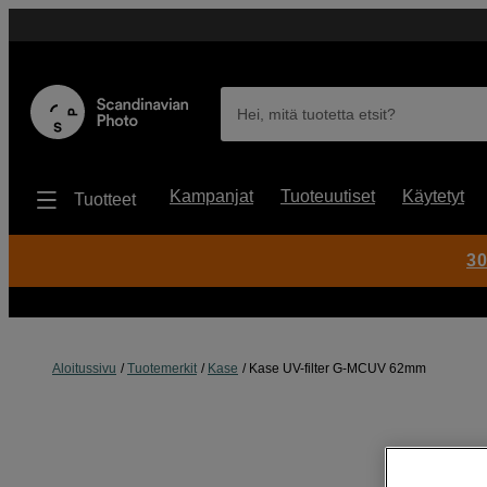
Hei, mitä tuotetta etsit?
Kampanjat
Tuoteuutiset
Käytetyt
Tuotteet
30
Aloitussivu
Tuotemerkit
Kase
Kase UV-filter G-MCUV 62mm