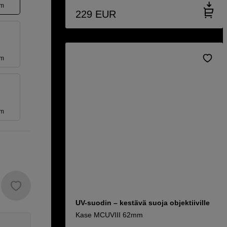
mm
229
EUR
mm
mm
UV-suodin – kestävä suoja objektiiville
Kase MCUVIII 62mm