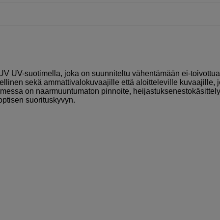
V UV-suotimella, joka on suunniteltu vähentämään ei-toivottu
linen sekä ammattivalokuvaajille että aloitteleville kuvaajille, 
otimessa on naarmuuntumaton pinnoite, heijastuksenestokäsittely
optisen suorituskyvyn.