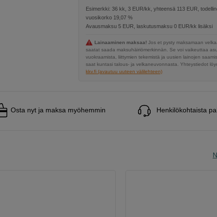
Esimerkki: 36 kk, 3 EUR/kk, yhteensä 113 EUR, todelli
vuosikorko 19,07 %
Avausmaksu 5 EUR, laskutusmaksu 0 EUR/kk lisäksi
Lainaaminen maksaa!
Jos et pysty maksamaan velkaa
saatat saada maksuhäiriömerkinnän. Se voi vaikeuttaa a
vuokraamista, liittymien tekemistä ja uusien lainojen saami
saat kuntasi talous- ja velkaneuvonnasta. Yhteystiedot löyd
kkv.fi (avautuu uuteen välilehteen)
Osta nyt ja maksa myöhemmin
Henkilökohtaista pa
N