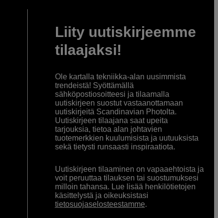
Liity uutiskirjeemme
tilaajaksi!
Ole kartalla tekniikka-alan uusimmista
trendeistä! Syöttämällä
sähköpostiosoitteesi ja tilaamalla
uutiskirjeen suostut vastaanottamaan
uutiskirjeitä Scandinavian Photolta.
Uutiskirjeen tilaajana saat upeita
tarjouksia, tietoa alan johtavien
tuotemerkkien kuulumisista ja uutuuksista
sekä tietysti runsaasti inspiraatiota.
Uutiskirjeen tilaaminen on vapaaehtoista ja
voit peruuttaa tilauksen tai suostumuksesi
milloin tahansa. Lue lisää henkilötietojen
käsittelystä ja oikeuksistasi
tietosuojaselosteestamme
.