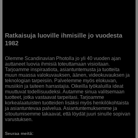
Ratkaisuja luoville ihmisille jo vuodesta
1982
Olemme Scandinavian Photolla jo yli 40 vuoden ajan
auttaneet luovia ihmisiä toteuttamaan visioitaan.
Tarjoamme inspiraatiota, asiantuntemusta ja tuotteita
muun muassa valokuvauksen, äänen, videokuvauksen ja
teknologian tarpeisiin. Palvelemme myös elokuvan,
musiikin ja taiteen harrastajia. Oikeilla työkaluilla ideat
muuttuvat todellisuudeksi. Autamme sinua valitsemaan
tuotteet, jotka vastaavat tarpeitasi. Tarjoamme
korkealaatuisten tuotteiden lisäksi myös henkilökohtaista
ja asiantuntevaa palvelua. Asiantuntemuksemme ja
sitoutumisemme takaavat, että löydät juuri sinulle sopivan
varustuksen.
Seuraa meitä: