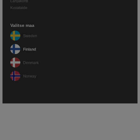
Lahjakortti
Kuvataide
Valitse maa
Sweden
Finland
Denmark
Norway