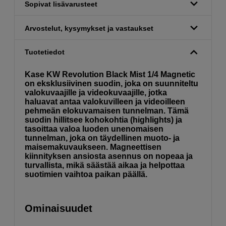
Sopivat lisävarusteet
Arvostelut, kysymykset ja vastaukset
Tuotetiedot
Kase KW Revolution Black Mist 1/4 Magnetic
on eksklusiivinen suodin, joka on suunniteltu
valokuvaajille ja videokuvaajille, jotka
haluavat antaa valokuvilleen ja videoilleen
pehmeän elokuvamaisen tunnelman. Tämä
suodin hillitsee kohokohtia (highlights) ja
tasoittaa valoa luoden unenomaisen
tunnelman, joka on täydellinen muoto- ja
maisemakuvaukseen. Magneettisen
kiinnityksen ansiosta asennus on nopeaa ja
turvallista, mikä säästää aikaa ja helpottaa
suotimien vaihtoa paikan päällä.
Ominaisuudet