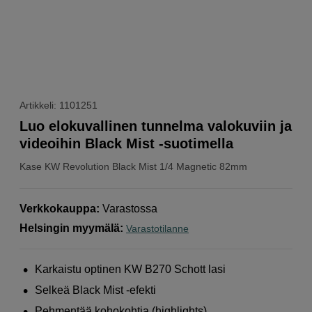
Artikkeli: 1101251
Luo elokuvallinen tunnelma valokuviin ja
videoihin Black Mist -suotimella
Kase
KW Revolution Black Mist 1/4 Magnetic 82mm
Verkkokauppa
:
Varastossa
Helsingin myymälä
:
Varastotilanne
Karkaistu optinen KW B270 Schott lasi
Selkeä Black Mist -efekti
Pehmentää kohokohtia (highlights)