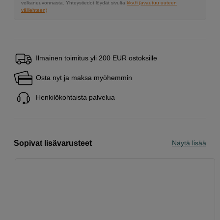
velkaneuvonnasta. Yhteystiedot löydät sivulta
kkv.fi (avautuu uuteen
välilehteen)
Ilmainen toimitus yli 200 EUR ostoksille
Osta nyt ja maksa myöhemmin
Henkilökohtaista palvelua
Sopivat lisävarusteet
Näytä lisää