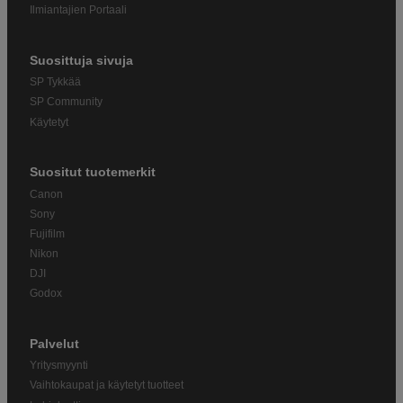
Ilmiantajien Portaali
Suosittuja sivuja
SP Tykkää
SP Community
Käytetyt
Suositut tuotemerkit
Canon
Sony
Fujifilm
Nikon
DJI
Godox
Palvelut
Yritysmyynti
Vaihtokaupat ja käytetyt tuotteet