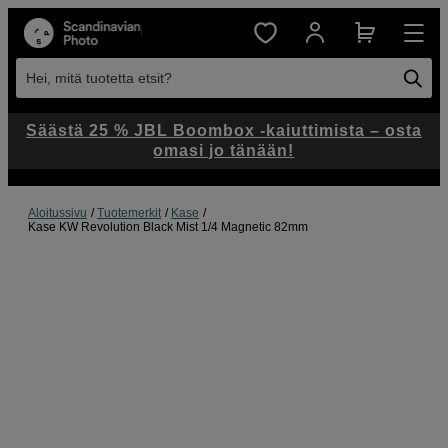
Hei, mitä tuotetta etsit?
Säästä 25 % JBL Boombox -kaiuttimista – osta
omasi jo tänään!
Aloitussivu
Tuotemerkit
Kase
Kase KW Revolution Black Mist 1/4 Magnetic 82mm