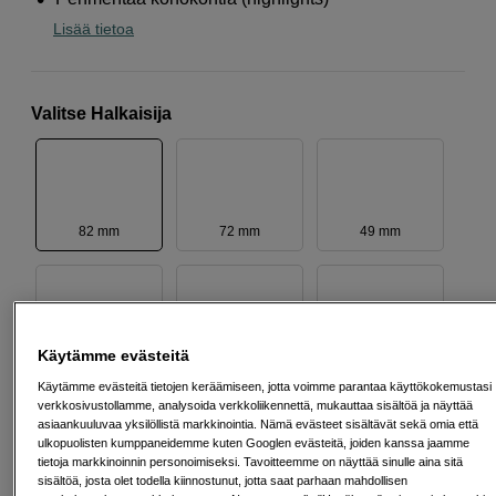
Lisää tietoa
Valitse Halkaisija
82 mm
72 mm
49 mm
Käytämme evästeitä
67 mm
77 mm
95 mm
Käytämme evästeitä tietojen keräämiseen, jotta voimme parantaa käyttökokemustasi
verkkosivustollamme, analysoida verkkoliikennettä, mukauttaa sisältöä ja näyttää
asiaankuuluvaa yksilöllistä markkinointia. Nämä evästeet sisältävät sekä omia että
ulkopuolisten kumppaneidemme kuten Googlen evästeitä, joiden kanssa jaamme
tietoja markkinoinnin personoimiseksi. Tavoitteemme on näyttää sinulle aina sitä
sisältöä, josta olet todella kiinnostunut, jotta saat parhaan mahdollisen
52 mm
55 mm
58 mm