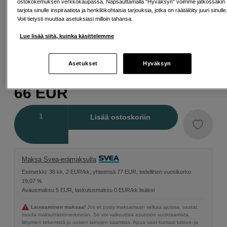
ostokokemuksen verkkokaupassa. Napsauttamalla "Hyväksyn" voimme jatkossakin
tarjota sinulle inspiraatiota ja henkilökohtaisia tarjouksia, jotka on räätälöity juuri sinulle
Voit tietysti muuttaa asetuksiasi milloin tahansa.
Lue lisää siitä, kuinka käsittelemme
62 mm
Asetukset
Hyväksyn
66
EUR
Määrä
Lisää ostoskoriin
Maksa Svea-erämaksulla
Esimerkki: 36 kk, 2 EUR/kk, yhteensä 77 EUR, todellinen vuosikorko
19,07 %
Avausmaksu 5 EUR, laskutusmaksu 0 EUR/kk lisäksi
Lainaaminen maksaa!
Jos et pysty maksamaan velkaa ajoissa, saatat
saada maksuhäiriömerkinnän. Se voi vaikeuttaa asunnon vuokraamista,
liittymien tekemistä ja uusien lainojen saamista. Apua saat kuntasi talous- ja