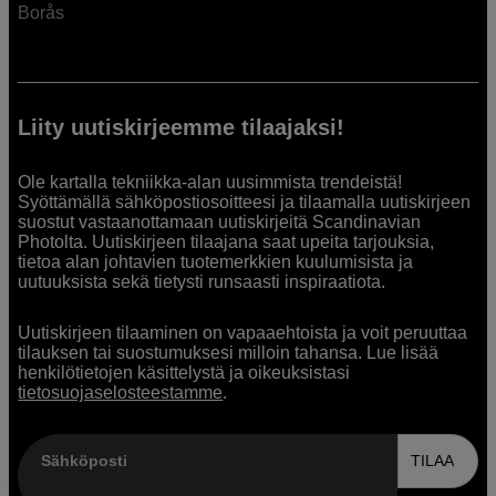
Borås
Liity uutiskirjeemme tilaajaksi!
Ole kartalla tekniikka-alan uusimmista trendeistä!
Syöttämällä sähköpostiosoitteesi ja tilaamalla uutiskirjeen
suostut vastaanottamaan uutiskirjeitä Scandinavian
Photolta. Uutiskirjeen tilaajana saat upeita tarjouksia,
tietoa alan johtavien tuotemerkkien kuulumisista ja
uutuuksista sekä tietysti runsaasti inspiraatiota.
Uutiskirjeen tilaaminen on vapaaehtoista ja voit peruuttaa
tilauksen tai suostumuksesi milloin tahansa. Lue lisää
henkilötietojen käsittelystä ja oikeuksistasi
tietosuojaselosteestamme
.
Sähköposti
TILAA