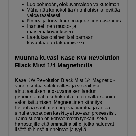
Luo pehmeän, elokuvamaisen vaikutelman
Vähentää kohokohtia (highlights) ja levittää
valoa tasaisesti
Nopea ja turvallinen magneettinen asennus
Ihanteellinen muoto- ja
maisemakuvaukseen
Laadukas optinen lasi parhaan
kuvanlaadun takaamiseksi
Muunna kuvasi Kase KW Revolution
Black Mist 1/4 Magneticilla
Kase KW Revolution Black Mist 1/4 Magnetic -
suodin antaa valokuvillesi ja videoillesi
ainutlaatuisen, elokuvamaisen laadun
pehmentämällä kohokohtia ja luomalla kauniin
valon taittumisen. Magneettinen kiinnitys
helpottaa suotimien nopeaa vaihtoa ja antaa
sinulle vapauden keskittyä luovaan prosessiisi.
Tämä suodin on korvaamaton työkalu sekä
harrastajille että ammattilaisille, jotka haluavat
lisätä töihinsä tunnelmaa ja tyyliä.