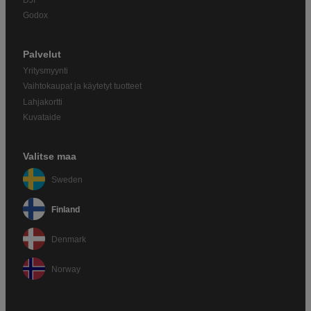
DJI
Godox
Palvelut
Yritysmyynti
Vaihtokaupat ja käytetyt tuotteet
Lahjakortti
Kuvataide
Valitse maa
Sweden
Finland
Denmark
Norway