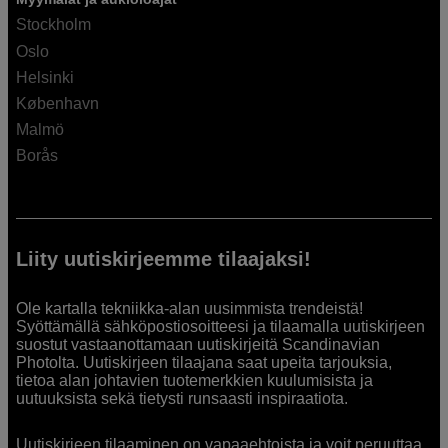
Stockholm
Oslo
Helsinki
København
Malmö
Borås
Liity uutiskirjeemme tilaajaksi!
Ole kartalla tekniikka-alan uusimmista trendeistä!
Syöttämällä sähköpostiosoitteesi ja tilaamalla uutiskirjeen
suostut vastaanottamaan uutiskirjeitä Scandinavian
Photolta. Uutiskirjeen tilaajana saat upeita tarjouksia,
tietoa alan johtavien tuotemerkkien kuulumisista ja
uutuuksista sekä tietysti runsaasti inspiraatiota.
Uutiskirjeen tilaaminen on vapaaehtoista ja voit peruuttaa