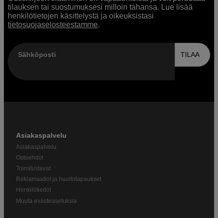
tilauksen tai suostumuksesi milloin tahansa. Lue lisää
henkilötietojen käsittelystä ja oikeuksistasi
tietosuojaselosteestamme
.
Sähköposti
TILAA
Asiakaspalvelu
Asiakaspalvelu
Ostoehdot
Toimitustavat
Reklamaatiot ja huoltotapaukset
Henkilötiedot
Muuta evästeasetuksia