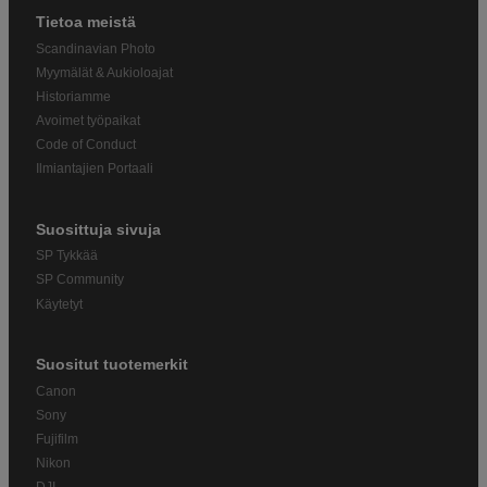
Tietoa meistä
Scandinavian Photo
Myymälät & Aukioloajat
Historiamme
Avoimet työpaikat
Code of Conduct
Ilmiantajien Portaali
Suosittuja sivuja
SP Tykkää
SP Community
Käytetyt
Suositut tuotemerkit
Canon
Sony
Fujifilm
Nikon