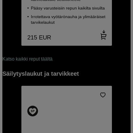
Pääsy varusteisiin repun kaikilta sivuilta
Irrotettava vyötärönauha ja ylimääräiset
tarvikelaukut
215
EUR
Katso kaikki reput täältä
Säilytyslaukut ja tarvikkeet