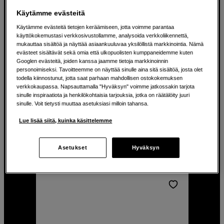
Käytämme evästeitä
Käytämme evästeitä tietojen keräämiseen, jotta voimme parantaa
käyttökokemustasi verkkosivustollamme, analysoida verkkoliikennettä,
mukauttaa sisältöä ja näyttää asiaankuuluvaa yksilöllistä markkinointia. Nämä
Innovatiivinen reppu
evästeet sisältävät sekä omia että ulkopuolisten kumppaneidemme kuten
paikannusmoduulilla
Googlen evästeitä, joiden kanssa jaamme tietoja markkinoinnin
personoimiseksi. Tavoitteemme on näyttää sinulle aina sitä sisältöä, josta olet
Hyper HyperPack Pro Backpack
todella kiinnostunut, jotta saat parhaan mahdollisen ostokokemuksen
verkkokaupassa. Napsauttamalla "Hyväksyn" voimme jatkossakin tarjota
22 l ja lokero 16" kannettavalle.
sinulle inspiraatiota ja henkilökohtaisia tarjouksia, jotka on räätälöity juuri
sinulle. Voit tietysti muuttaa asetuksiasi milloin tahansa.
Varkaussuoja RFID-suojataskulla.
Kestävä ja vedenpitävä ulkopinta.
Lue lisää siitä, kuinka käsittelemme
189
EUR
Asetukset
Hyväksyn