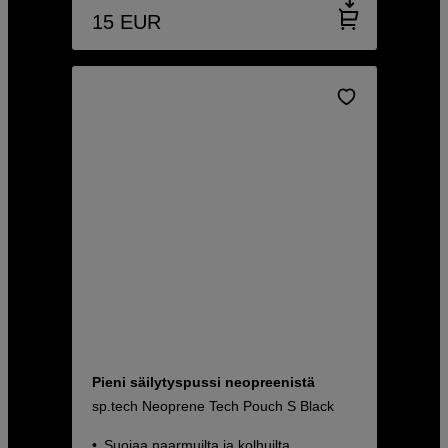
15
EUR
Pieni säilytyspussi neopreenistä
sp.tech Neoprene Tech Pouch S Black
Suojaa naarmuilta ja kolhuilta