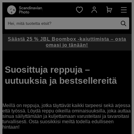
Hei, mitä tuotetta etsit?
Säästä 25 % JBL Boombox -kaiuttimista – osta
omasi jo tänään!
Suosittuja reppuja –
uutuuksia ja bestsellereitä
Meillä on reppuja, jotka täyttävät kaikki tarpeesi sekä arjessa
että työssä. Löydä reppu oikeilla ominaisuuksilla, joka auttaa
sinua säilyttämään ja kuljettamaan varusteitasi ja tavaroitasi
turvallisesti. Osta suosikkisi meiltä todella edulliseen
hintaan!