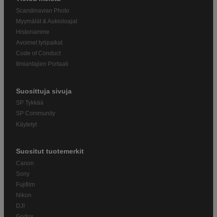
Scandinavian Photo
Myymälät & Aukioloajat
Historiamme
Avoimet työpaikat
Code of Conduct
Ilmiantajien Portaali
Suosittuja sivuja
SP Tykkää
SP Community
Käytetyt
Suositut tuotemerkit
Canon
Sony
Fujifilm
Nikon
DJI
Godox