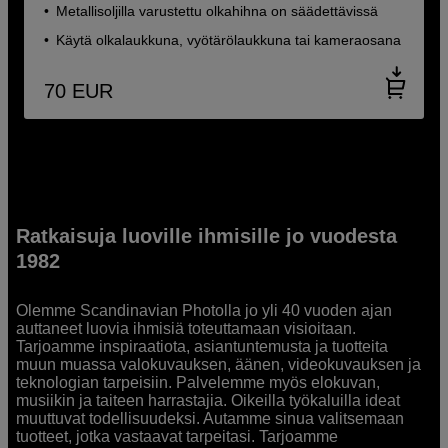
Metallisoljilla varustettu olkahihna on säädettävissä
Käytä olkalaukkuna, vyötärölaukkuna tai kameraosana
70
EUR
Ratkaisuja luoville ihmisille jo vuodesta
1982
Olemme Scandinavian Photolla jo yli 40 vuoden ajan
auttaneet luovia ihmisiä toteuttamaan visioitaan.
Tarjoamme inspiraatiota, asiantuntemusta ja tuotteita
muun muassa valokuvauksen, äänen, videokuvauksen ja
teknologian tarpeisiin. Palvelemme myös elokuvan,
musiikin ja taiteen harrastajia. Oikeilla työkaluilla ideat
muuttuvat todellisuudeksi. Autamme sinua valitsemaan
tuotteet, jotka vastaavat tarpeitasi. Tarjoamme