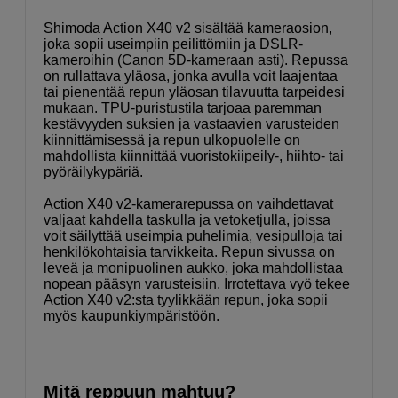
Shimoda Action X40 v2 sisältää kameraosion,
joka sopii useimpiin peilittömiin ja DSLR-
kameroihin (Canon 5D-kameraan asti). Repussa
on rullattava yläosa, jonka avulla voit laajentaa
tai pienentää repun yläosan tilavuutta tarpeidesi
mukaan. TPU-puristustila tarjoaa paremman
kestävyyden suksien ja vastaavien varusteiden
kiinnittämisessä ja repun ulkopuolelle on
mahdollista kiinnittää vuoristokiipeily-, hiihto- tai
pyöräilykypäriä.
Action X40 v2-kamerarepussa on vaihdettavat
valjaat kahdella taskulla ja vetoketjulla, joissa
voit säilyttää useimpia puhelimia, vesipulloja tai
henkilökohtaisia ​​tarvikkeita. Repun sivussa on
leveä ja monipuolinen aukko, joka mahdollistaa
nopean pääsyn varusteisiin. Irrotettava vyö tekee
Action X40 v2:sta tyylikkään repun, joka sopii
myös kaupunkiympäristöön.
Mitä reppuun mahtuu?