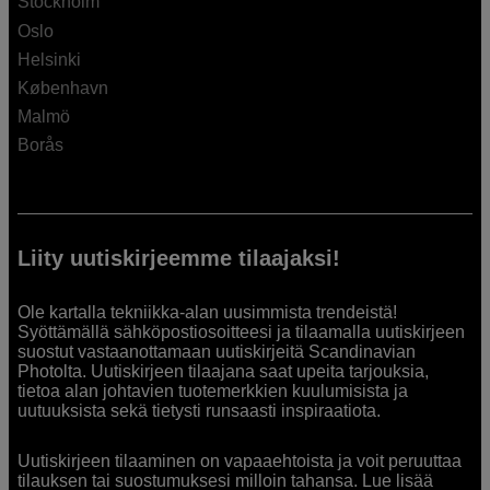
Stockholm
Oslo
Helsinki
København
Malmö
Borås
Liity uutiskirjeemme tilaajaksi!
Ole kartalla tekniikka-alan uusimmista trendeistä!
Syöttämällä sähköpostiosoitteesi ja tilaamalla uutiskirjeen
suostut vastaanottamaan uutiskirjeitä Scandinavian
Photolta. Uutiskirjeen tilaajana saat upeita tarjouksia,
tietoa alan johtavien tuotemerkkien kuulumisista ja
uutuuksista sekä tietysti runsaasti inspiraatiota.
Uutiskirjeen tilaaminen on vapaaehtoista ja voit peruuttaa
tilauksen tai suostumuksesi milloin tahansa. Lue lisää