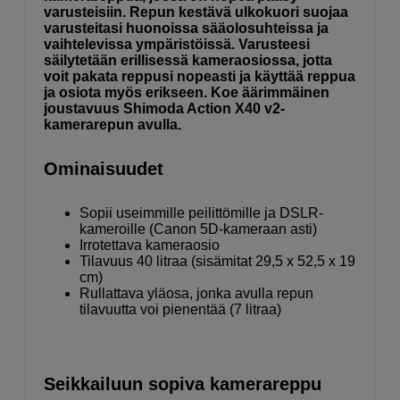
varusteisiin. Repun kestävä ulkokuori suojaa
varusteitasi huonoissa sääolosuhteissa ja
vaihtelevissa ympäristöissä. Varusteesi
säilytetään erillisessä kameraosiossa, jotta
voit pakata reppusi nopeasti ja käyttää reppua
ja osiota myös erikseen. Koe äärimmäinen
joustavuus Shimoda Action X40 v2-
kamerarepun avulla.
Ominaisuudet
Sopii useimmille peilittömille ja DSLR-
kameroille (Canon 5D-kameraan asti)
Irrotettava kameraosio
Tilavuus 40 litraa (sisämitat 29,5 x 52,5 x 19
cm)
Rullattava yläosa, jonka avulla repun
tilavuutta voi pienentää (7 litraa)
Seikkailuun sopiva kamerareppu