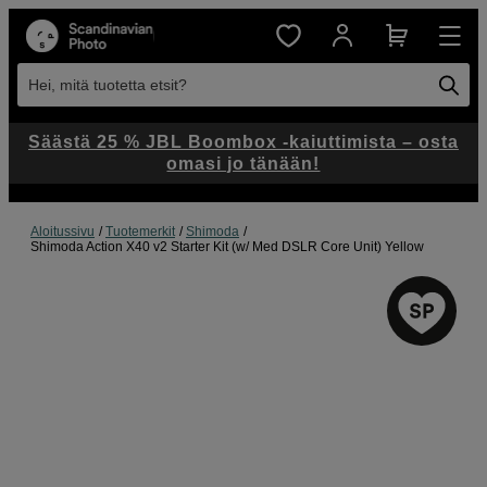
Hei, mitä tuotetta etsit?
Säästä 25 % JBL Boombox -kaiuttimista – osta
omasi jo tänään!
Aloitussivu
Tuotemerkit
Shimoda
Shimoda Action X40 v2 Starter Kit (w/ Med DSLR Core Unit) Yellow