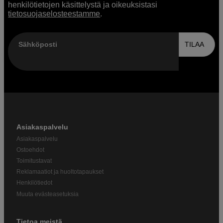
henkilötietojen käsittelystä ja oikeuksistasi
tietosuojaselosteestamme
.
Sähköposti
TILAA
Asiakaspalvelu
Asiakaspalvelu
Ostoehdot
Toimitustavat
Reklamaatiot ja huoltotapaukset
Henkilötiedot
Muuta evästeasetuksia
Tietoa meistä