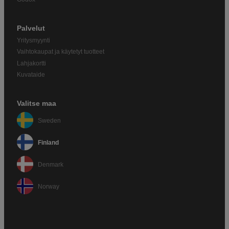
Palvelut
Yritysmyynti
Vaihtokaupat ja käytetyt tuotteet
Lahjakortti
Kuvataide
Valitse maa
Sweden
Finland
Denmark
Norway