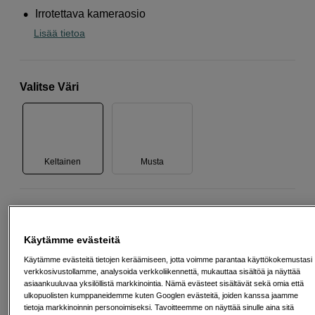
Irrotettava kameraosio
Lisää tietoa
Valitse Väri
Keltainen
Musta
378
EUR
Käytämme evästeitä
Määrä
Lisää ostoskoriin
Käytämme evästeitä tietojen keräämiseen, jotta voimme parantaa käyttökokemustasi
verkkosivustollamme, analysoida verkkoliikennettä, mukauttaa sisältöä ja näyttää
asiaankuuluvaa yksilöllistä markkinointia. Nämä evästeet sisältävät sekä omia että
ulkopuolisten kumppaneidemme kuten Googlen evästeitä, joiden kanssa jaamme
tietoja markkinoinnin personoimiseksi. Tavoitteemme on näyttää sinulle aina sitä
Maksa Svea-erämaksulla