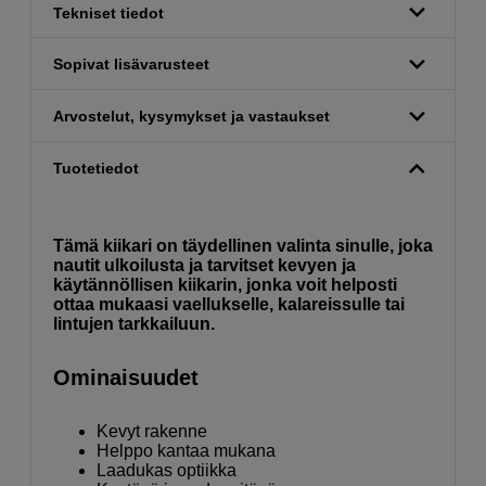
Tekniset tiedot
Sopivat lisävarusteet
Arvostelut, kysymykset ja vastaukset
Tuotetiedot
Tämä kiikari on t
äydellinen valinta sinulle, joka
nautit ulkoilusta ja tarvitset kevyen ja
käytännöllisen kiikarin, jonka voit helposti
ottaa mukaasi vaellukselle, kalareissulle tai
lintujen tarkkailuun.
Ominaisuudet
Kevyt rakenne
Helppo kantaa mukana
Laadukas optiikka