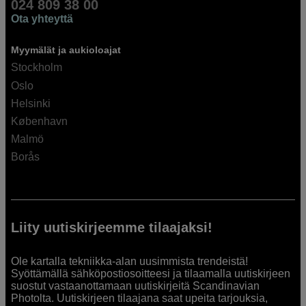
024 809 38 00
Ota yhteyttä
Myymälät ja aukioloajat
Stockholm
Oslo
Helsinki
København
Malmö
Borås
Liity uutiskirjeemme tilaajaksi!
Ole kartalla tekniikka-alan uusimmista trendeistä!
Syöttämällä sähköpostiosoitteesi ja tilaamalla uutiskirjeen
suostut vastaanottamaan uutiskirjeitä Scandinavian
Photolta. Uutiskirjeen tilaajana saat upeita tarjouksia,