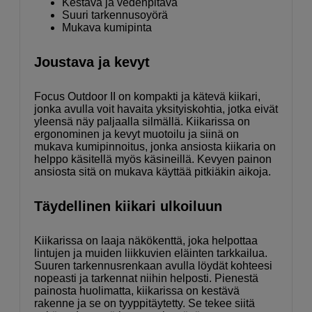
Kestävä ja vedenpitävä
Suuri tarkennusoyörä
Mukava kumipinta
Joustava ja kevyt
Focus Outdoor II on kompakti ja kätevä kiikari,
jonka avulla voit havaita yksityiskohtia, jotka eivät
yleensä näy paljaalla silmällä. Kiikarissa on
ergonominen ja kevyt muotoilu ja siinä on
mukava kumipinnoitus, jonka ansiosta kiikaria on
helppo käsitellä myös käsineillä. Kevyen painon
ansiosta sitä on mukava käyttää pitkiäkin aikoja.
Täydellinen kiikari ulkoiluun
Kiikarissa on laaja näkökenttä, joka helpottaa
lintujen ja muiden liikkuvien eläinten tarkkailua.
Suuren tarkennusrenkaan avulla löydät kohteesi
nopeasti ja tarkennat niihin helposti. Pienestä
painosta huolimatta, kiikarissa on kestävä
rakenne ja se on tyyppitäytetty. Se tekee siitä