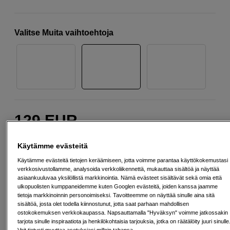
Valitse Muita vaihtoehtoja
129
EUR
Määrä
Lisää ostoskoriin
Käytämme evästeitä
Käytämme evästeitä tietojen keräämiseen, jotta voimme parantaa käyttökokemustasi
verkkosivustollamme, analysoida verkkoliikennettä, mukauttaa sisältöä ja näyttää
asiaankuuluvaa yksilöllistä markkinointia. Nämä evästeet sisältävät sekä omia että
ulkopuolisten kumppaneidemme kuten Googlen evästeitä, joiden kanssa jaamme
Maksa Svea-erämaksulla
tietoja markkinoinnin personoimiseksi. Tavoitteemme on näyttää sinulle aina sitä
Esimerkki: 36 kk, 5 EUR/kk, yhteensä 185 EUR, todellinen vuosikorko
sisältöä, josta olet todella kiinnostunut, jotta saat parhaan mahdollisen
19,07 %
ostokokemuksen verkkokaupassa. Napsauttamalla "Hyväksyn" voimme jatkossakin
Avausmaksu 5 EUR, laskutusmaksu 0 EUR/kk lisäksi
tarjota sinulle inspiraatiota ja henkilökohtaisia tarjouksia, jotka on räätälöity juuri sinulle
Voit tietysti muuttaa asetuksiasi milloin tahansa.