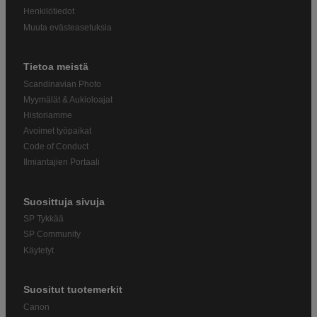
Henkilötiedot
Muuta evästeasetuksia
Tietoa meistä
Scandinavian Photo
Myymälät & Aukioloajat
Historiamme
Avoimet työpaikat
Code of Conduct
Ilmiantajien Portaali
Suosittuja sivuja
SP Tykkää
SP Community
Käytetyt
Suositut tuotemerkit
Canon