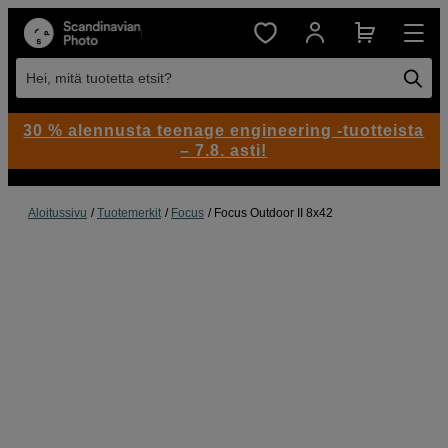
Hei, mitä tuotetta etsit?
30 % alennusta teenage engineering -tuotteista
– 7.8. asti!
Aloitussivu
Tuotemerkit
Focus
Focus Outdoor II 8x42