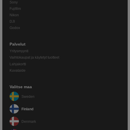
Sony
Fujifilm
Nikon
DJI
Godox
Palvelut
Yritysmyynti
Vaihtokaupat ja käytetyt tuotteet
Lahjakortti
Kuvataide
Valitse maa
Sweden
Finland
Denmark