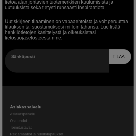
tietoa alan johtavien tuotemerkkien kuulumisista ja
uutuuksista sekä tietysti runsaasti inspiraatiota.
Uutiskirjeen tilaaminen on vapaaehtoista ja voit peruuttaa
tilauksen tai suostumuksesi milloin tahansa. Lue lisää
henkilötietojen käsittelystä ja oikeuksistasi
tietosuojaselosteestamme
.
Sähköposti
TILAA
Asiakaspalvelu
Asiakaspalvelu
Ostoehdot
Toimitustavat
Reklamaatiot ja huoltotapaukset