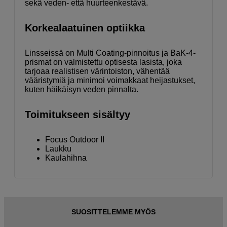
sekä veden- että huurteenkestävä.
Korkealaatuinen optiikka
Linsseissä on Multi Coating-pinnoitus ja BaK-4-
prismat on valmistettu optisesta lasista, joka
tarjoaa realistisen värintoiston, vähentää
vääristymiä ja minimoi voimakkaat heijastukset,
kuten häikäisyn veden pinnalta.
Toimitukseen sisältyy
Focus Outdoor II
Laukku
Kaulahihna
SUOSITTELEMME MYÖS