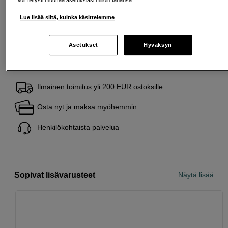
Lainaaminen maksaa!
Jos et pysty maksamaan velkaa ajoissa, saatat
saada maksuhäiriömerkinnän. Se voi vaikeuttaa asunnon vuokraamista,
Lue lisää siitä, kuinka käsittelemme
liittymien tekemistä ja uusien lainojen saamista. Apua saat kuntasi talous- ja
velkaneuvonnasta. Yhteystiedot löydät sivulta
kkv.fi (avautuu uuteen
välilehteen)
Asetukset
Hyväksyn
Ilmainen toimitus yli 200 EUR ostoksille
Osta nyt ja maksa myöhemmin
Henkilökohtaista palvelua
Sopivat lisävarusteet
Näytä lisää