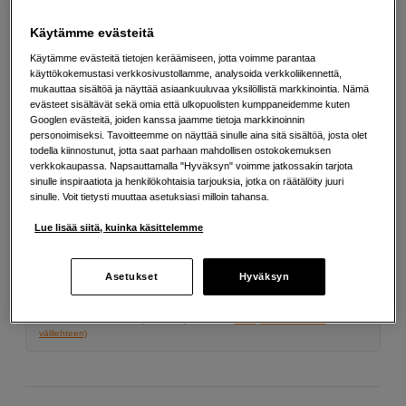
Lisää tietoa
Käytämme evästeitä
Käytämme evästeitä tietojen keräämiseen, jotta voimme parantaa
79
EUR
käyttökokemustasi verkkosivustollamme, analysoida verkkoliikennettä,
mukauttaa sisältöä ja näyttää asiaankuuluvaa yksilöllistä markkinointia. Nämä
evästeet sisältävät sekä omia että ulkopuolisten kumppaneidemme kuten
Määrä
Lisää ostoskoriin
Googlen evästeitä, joiden kanssa jaamme tietoja markkinoinnin
personoimiseksi. Tavoitteemme on näyttää sinulle aina sitä sisältöä, josta olet
todella kiinnostunut, jotta saat parhaan mahdollisen ostokokemuksen
verkkokaupassa. Napsauttamalla "Hyväksyn" voimme jatkossakin tarjota
sinulle inspiraatiota ja henkilökohtaisia tarjouksia, jotka on räätälöity juuri
Maksa Svea-erämaksulla
sinulle. Voit tietysti muuttaa asetuksiasi milloin tahansa.
Esimerkki: 36 kk, 3 EUR/kk, yhteensä 113 EUR, todellinen vuosikorko
Lue lisää siitä, kuinka käsittelemme
19,07 %
Avausmaksu 5 EUR, laskutusmaksu 0 EUR/kk lisäksi
Asetukset
Hyväksyn
Lainaaminen maksaa!
Jos et pysty maksamaan velkaa ajoissa, saatat
saada maksuhäiriömerkinnän. Se voi vaikeuttaa asunnon vuokraamista,
liittymien tekemistä ja uusien lainojen saamista. Apua saat kuntasi talous- ja
velkaneuvonnasta. Yhteystiedot löydät sivulta
kkv.fi (avautuu uuteen
välilehteen)