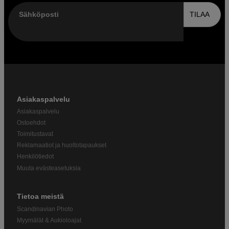
Sähköposti
TILAA
Asiakaspalvelu
Asiakaspalvelu
Ostoehdot
Toimitustavat
Reklamaatiot ja huoltotapaukset
Henkilötiedot
Muuta evästeasetuksia
Tietoa meistä
Scandinavian Photo
Myymälät & Aukioloajat