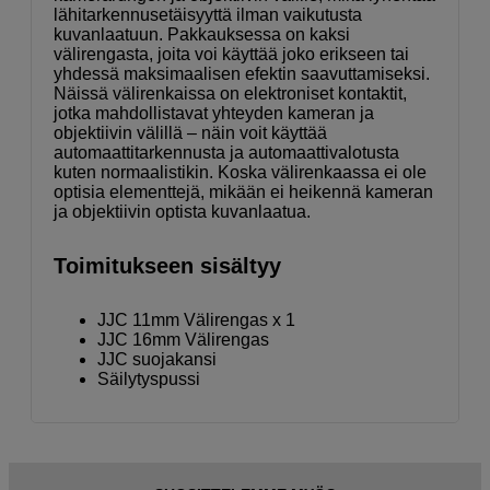
lähitarkennusetäisyyttä ilman vaikutusta
kuvanlaatuun. Pakkauksessa on kaksi
välirengasta, joita voi käyttää joko erikseen tai
yhdessä maksimaalisen efektin saavuttamiseksi.
Näissä välirenkaissa on elektroniset kontaktit,
jotka mahdollistavat yhteyden kameran ja
objektiivin välillä – näin voit käyttää
automaattitarkennusta ja automaattivalotusta
kuten normaalistikin. Koska välirenkaassa ei ole
optisia elementtejä, mikään ei heikennä kameran
ja objektiivin optista kuvanlaatua.
Toimitukseen sisältyy
JJC 11mm Välirengas x 1
JJC 16mm Välirengas
JJC suojakansi
Säilytyspussi