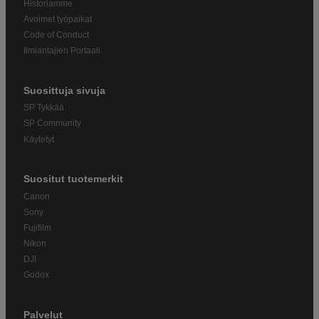
Historiamme
Avoimet työpaikat
Code of Conduct
Ilmiantajien Portaali
Suosittuja sivuja
SP Tykkää
SP Community
Käytetyt
Suositut tuotemerkit
Canon
Sony
Fujifilm
Nikon
DJI
Godox
Palvelut