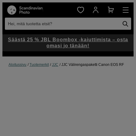
Hei, mitä tuotetta etsit?
Säästä 25 % JBL Boombox -kaiuttimista – osta
omasi jo tänään!
Aloitussivu
Tuotemerkit
JJC
JJC Välirengaspaketti Canon EOS RF