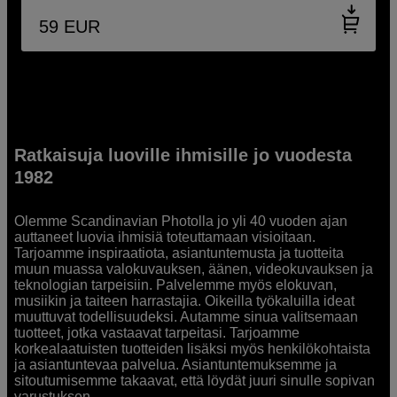
59
EUR
Ratkaisuja luoville ihmisille jo vuodesta
1982
Olemme Scandinavian Photolla jo yli 40 vuoden ajan
auttaneet luovia ihmisiä toteuttamaan visioitaan.
Tarjoamme inspiraatiota, asiantuntemusta ja tuotteita
muun muassa valokuvauksen, äänen, videokuvauksen ja
teknologian tarpeisiin. Palvelemme myös elokuvan,
musiikin ja taiteen harrastajia. Oikeilla työkaluilla ideat
muuttuvat todellisuudeksi. Autamme sinua valitsemaan
tuotteet, jotka vastaavat tarpeitasi. Tarjoamme
korkealaatuisten tuotteiden lisäksi myös henkilökohtaista
ja asiantuntevaa palvelua. Asiantuntemuksemme ja
sitoutumisemme takaavat, että löydät juuri sinulle sopivan
varustuksen.