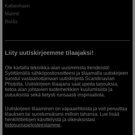
København
Malmö
Borås
Liity uutiskirjeemme tilaajaksi!
Ole kartalla tekniikka-alan uusimmista trendeistä!
Syöttämällä sähköpostiosoitteesi ja tilaamalla uutiskirjeen
suostut vastaanottamaan uutiskirjeitä Scandinavian
Photolta. Uutiskirjeen tilaajana saat upeita tarjouksia,
tietoa alan johtavien tuotemerkkien kuulumisista ja
uutuuksista sekä tietysti runsaasti inspiraatiota.
Uutiskirjeen tilaaminen on vapaaehtoista ja voit peruuttaa
tilauksen tai suostumuksesi milloin tahansa. Lue lisää
henkilötietojen käsittelystä ja oikeuksistasi
tietosuojaselosteestamme
.