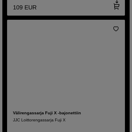
109
EUR
Välirengassarja Fuji X -bajonettiin
JJC Loittorengassarja Fuji X