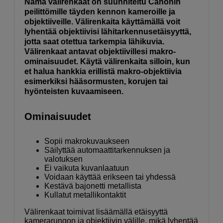
Nämä välirenkaat on suunniteltu Canonin
peilittömille täyden kennon kameroille ja
objektiiveille. Välirenkaita käyttämällä voit
lyhentää objektiivisi lähitarkennusetäisyyttä,
jotta saat otettua tarkempia lähikuvia.
Välirenkaat antavat objektiivillesi makro-
ominaisuudet. Käytä välirenkaita silloin, kun
et halua hankkia erillistä makro-objektiivia
esimerkiksi hääsormusten, korujen tai
hyönteisten kuvaamiseen.
Ominaisuudet
Sopii makrokuvaukseen
Säilyttää automaattitarkennuksen ja
valotuksen
Ei vaikuta kuvanlaatuun
Voidaan käyttää erikseen tai yhdessä
Kestävä bajonetti metallista
Kullatut metallikontaktit
Välirenkaat toimivat lisäämällä etäisyyttä
kamerarungon ja objektiivin välille, mikä lyhentää