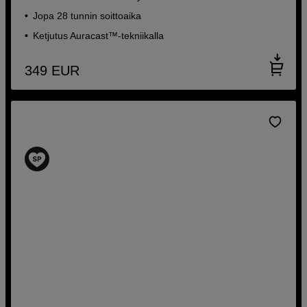
Mukautuva melunvaimennus 2.0
Jopa 28 tunnin soittoaika
Jopa 80 tunnin akunkesto
Ketjutus Auracast™-tekniikalla
129
EUR
179
EUR
349
EUR
SÄÄSTÄ 70 EUR
Langattomat in-ear -kuulokkeet, joissa