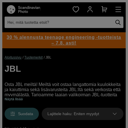
Hei, mitä tuotetta etsit?
30 % alennusta teenage engineering -tuotteista
– 7.8. asti!
Aloitussivu
Tuotemerkit
JBL
JBL
Osta JBL meiltä! Meiltä voit ostaa langattomia kuulokkeita
ja kaiuttimia sekä lisävarusteita JBL:ltä sekä verkosta että
myymälästä. Tarjoamme laajan valikoiman JBL-tuotteita
Näytä lisää
sinulle, joka haluat nauttia voimakkaasta äänestä arjessa
– kuuntelitpa kotona, treenatessa tai liikkeellä ollessasi.
Suodata
Lajittele haku
:
Eniten myydyt