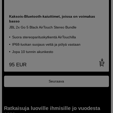
Kaksois-Bluetooth-kaiuttimet, joissa on voimakas
basso
JBL 2x Go 5 Black AirTouch Stereo Bundle
Suora stereoparituskytkentä AirTouchilla
IP68-luokan suojaus vettä ja pölyä vastaan
Jopa 10 tunnin akunkesto
95
EUR
Seuraava
Ratkaisuja luoville ihmisille jo vuodesta