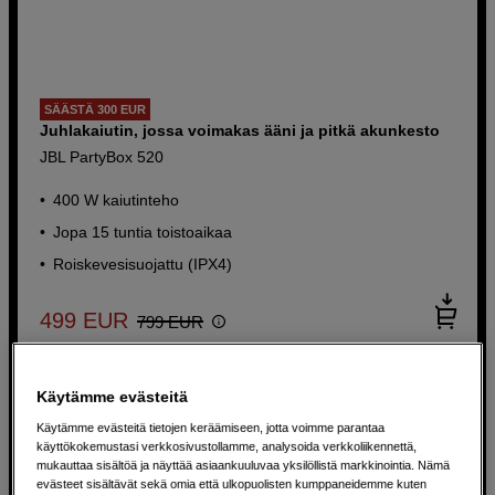
SÄÄSTÄ 300 EUR
Juhlakaiutin, jossa voimakas ääni ja pitkä akunkesto
Langattomat over-ear-kuulokkeet
aktiivisella melunvaimennuksella ja Hi-
JBL PartyBox 520
Res-äänellä
400 W kaiutinteho
JBL Tour One M3 Black
Jopa 15 tuntia toistoaikaa
70 tunnin akunkesto
Roiskevesisuojattu (IPX4)
Spatial 360 -ääni pään liikkeen
seurannalla
499
EUR
799
EUR
Sisäänrakennettu DAC häviöttömälle
äänelle
Käytämme evästeitä
249
EUR
Käytämme evästeitä tietojen keräämiseen, jotta voimme parantaa
käyttökokemustasi verkkosivustollamme, analysoida verkkoliikennettä,
mukauttaa sisältöä ja näyttää asiaankuuluvaa yksilöllistä markkinointia. Nämä
evästeet sisältävät sekä omia että ulkopuolisten kumppaneidemme kuten