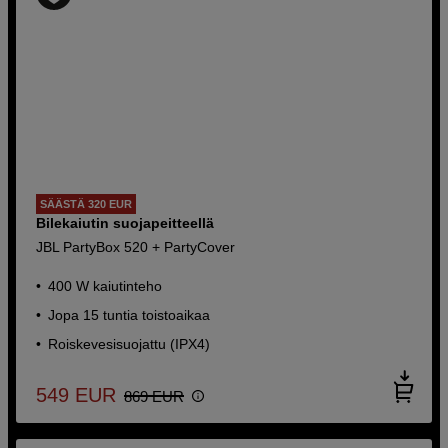
SÄÄSTÄ 320 EUR
Bilekaiutin suojapeitteellä
JBL PartyBox 520 + PartyCover
400 W kaiutinteho
Jopa 15 tuntia toistoaikaa
Roiskevesisuojattu (IPX4)
549
EUR
869
EUR