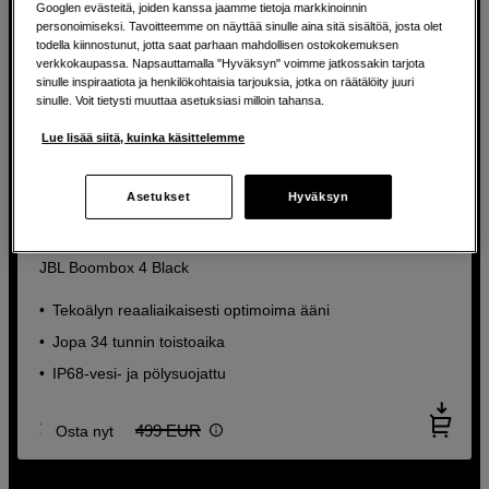
Googlen evästeitä, joiden kanssa jaamme tietoja markkinoinnin
personoimiseksi. Tavoitteemme on näyttää sinulle aina sitä sisältöä, josta olet
todella kiinnostunut, jotta saat parhaan mahdollisen ostokokemuksen
verkkokaupassa. Napsauttamalla "Hyväksyn" voimme jatkossakin tarjota
sinulle inspiraatiota ja henkilökohtaisia tarjouksia, jotka on räätälöity juuri
sinulle. Voit tietysti muuttaa asetuksiasi milloin tahansa.
Lue lisää siitä, kuinka käsittelemme
Asetukset
Hyväksyn
SÄÄSTÄ 100 EUR
Bluetooth-kaiutin, jossa voimakas basso ja pitkä
soittoaika
JBL Boombox 4 Black
Langattomat over-ear-kuulokkeet
Tekoälyn reaaliaikaisesti optimoima ääni
Spatial 360 -äänellä
Jopa 34 tunnin toistoaika
JBL Tour One M3 Aviator Green
IP68-vesi- ja pölysuojattu
Smart Tx – yhdistä kaikkiin
äänilähteisiin
399
EUR
499
EUR
Osta nyt
Henkilökohtainen kuuntelukokemus
Personi-Fi 3.0 -toiminnolla