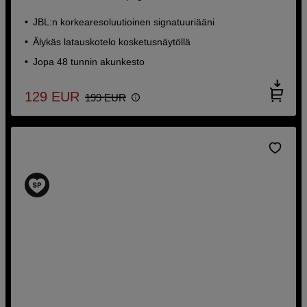
JBL:n korkearesoluutioinen signatuuriääni
Älykäs latauskotelo kosketusnäytöllä
Jopa 48 tunnin akunkesto
129
EUR
199
EUR