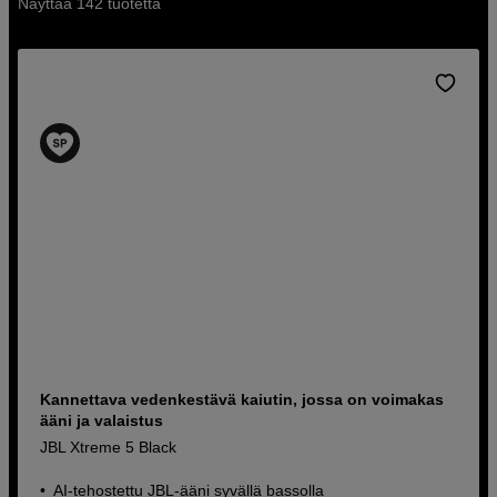
Näyttää 142 tuotetta
SÄÄSTÄ 50 EUR
Langattomat over ear -kuulokkeet,
joissa on aktiivinen melunvaimennus
Kannettava vedenkestävä kaiutin, jossa on voimakas
JBL Live 780NC Blue
ääni ja valaistus
JBL Xtreme 5 Black
Korkearesoluutioinen JBL-signature
sound
AI-tehostettu JBL-ääni syvällä bassolla