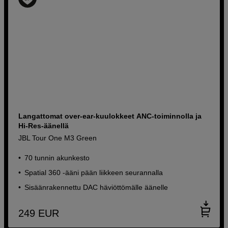
Langattomat over-ear-kuulokkeet ANC-toiminnolla ja
Hi-Res-äänellä
JBL Tour One M3 Green
70 tunnin akunkesto
Spatial 360 -ääni pään liikkeen seurannalla
Sisäänrakennettu DAC häviöttömälle äänelle
249
EUR