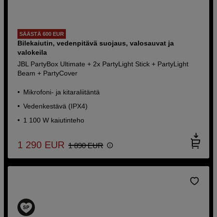
SÄÄSTÄ 600 EUR
Bilekaiutin, vedenpitävä suojaus, valosauvat ja
valokeila
JBL PartyBox Ultimate + 2x PartyLight Stick + PartyLight
Beam + PartyCover
Mikrofoni- ja kitaraliitäntä
Vedenkestävä (IPX4)
1 100 W kaiutinteho
1 290
EUR
1 890
EUR