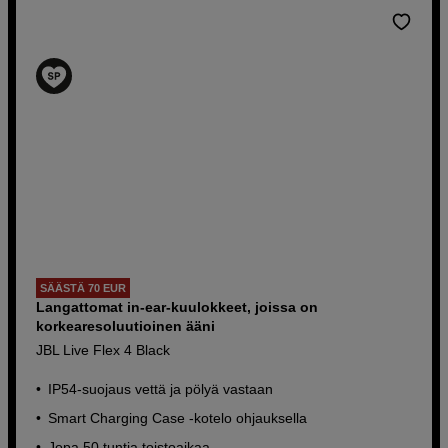
SÄÄSTÄ 70 EUR
Langattomat in-ear-kuulokkeet, joissa on
korkearesoluutioinen ääni
JBL Live Flex 4 Black
IP54-suojaus vettä ja pölyä vastaan
Smart Charging Case -kotelo ohjauksella
Jopa 50 tuntia toistoaikaa