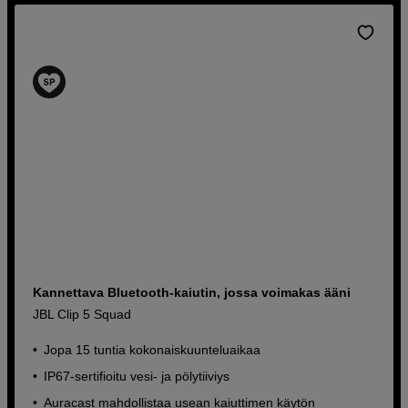
70 tunnin akunkesto
399
EUR
Kannettava Bluetooth-kaiutin, jossa voimakas ääni
JBL Clip 5 Squad
Jopa 15 tuntia kokonaiskuunteluaikaa
IP67-sertifioitu vesi- ja pölytiiviys
Auracast mahdollistaa usean kaiuttimen käytön