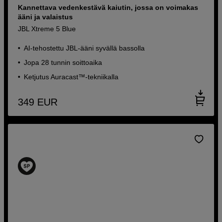
Kannettava vedenkestävä kaiutin, jossa on voimakas
on mukautuva melunvaimennus
ääni ja valaistus
JBL Live Beam 4 Green
JBL Xtreme 5 Blue
JBL:n korkearesoluutioinen
AI-tehostettu JBL-ääni syvällä bassolla
signatuuriääni
Jopa 28 tunnin soittoaika
Älykäs latauskotelo kosketusnäytöllä
Ketjutus Auracast™-tekniikalla
Jopa 48 tunnin akunkesto
349
EUR
129
EUR
199
EUR