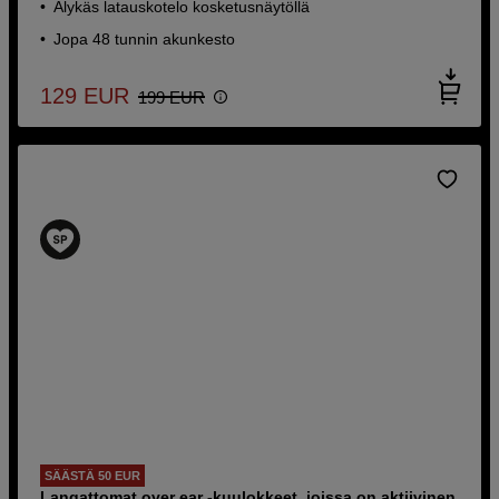
Älykäs latauskotelo kosketusnäytöllä
Jopa 48 tunnin akunkesto
129
EUR
199
EUR
SÄÄSTÄ 50 EUR
Langattomat over ear -kuulokkeet, joissa on aktiivinen