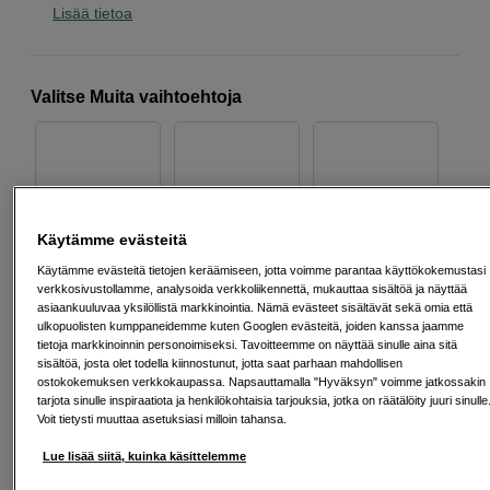
Lisää tietoa
Valitse Muita vaihtoehtoja
Hopea
Musta
Oranssi
Käytämme evästeitä
Käytämme evästeitä tietojen keräämiseen, jotta voimme parantaa käyttökokemustasi
verkkosivustollamme, analysoida verkkoliikennettä, mukauttaa sisältöä ja näyttää
asiaankuuluvaa yksilöllistä markkinointia. Nämä evästeet sisältävät sekä omia että
ulkopuolisten kumppaneidemme kuten Googlen evästeitä, joiden kanssa jaamme
Ruskea
Sininen
Vihreä
tietoja markkinoinnin personoimiseksi. Tavoitteemme on näyttää sinulle aina sitä
sisältöä, josta olet todella kiinnostunut, jotta saat parhaan mahdollisen
ostokokemuksen verkkokaupassa. Napsauttamalla "Hyväksyn" voimme jatkossakin
tarjota sinulle inspiraatiota ja henkilökohtaisia tarjouksia, jotka on räätälöity juuri sinulle
Voit tietysti muuttaa asetuksiasi milloin tahansa.
Lue lisää siitä, kuinka käsittelemme
Violetti