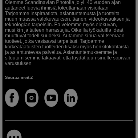
Olemme Scandinavian Photolla jo yli 40 vuoden ajan
auttaneet luovia ihmisiä toteuttamaan visioitaan.
Tarjoamme inspiraatiota, asiantuntemusta ja tuotteita
muun muassa valokuvauksen, äänen, videokuvauksen ja
teknologian tarpeisiin. Palvelemme myös elokuvan,
musiikin ja taiteen harrastajia. Oikeilla työkaluilla ideat
muuttuvat todellisuudeksi. Autamme sinua valitsemaan
tuotteet, jotka vastaavat tarpeitasi. Tarjoamme
korkealaatuisten tuotteiden lisäksi myös henkilökohtaista
ja asiantuntevaa palvelua. Asiantuntemuksemme ja
sitoutumisemme takaavat, että löydät juuri sinulle sopivan
varustuksen.
Seuraa meitä: