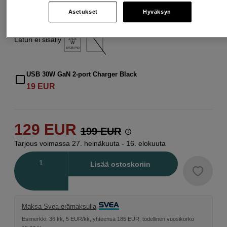
Asetukset
Hyväksyn
Laturi ei sisälly
2.5-5
W
USB PD
USB 30W GaN 2-port Charger Black
19
EUR
129
EUR
199
EUR
Tarjous voimassa 27. heinäkuuta - 16. elokuuta
Määrä
Lisää ostoskoriin
Maksa Svea-erämaksulla
Esimerkki: 36 kk, 5 EUR/kk, yhteensä 185 EUR, todellinen vuosikorko