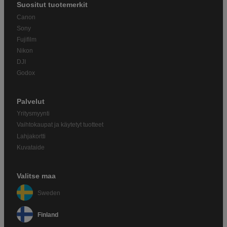
Suositut tuotemerkit
Canon
Sony
Fujifilm
Nikon
DJI
Godox
Palvelut
Yritysmyynti
Vaihtokaupat ja käytetyt tuotteet
Lahjakortti
Kuvataide
Valitse maa
Sweden
Finland