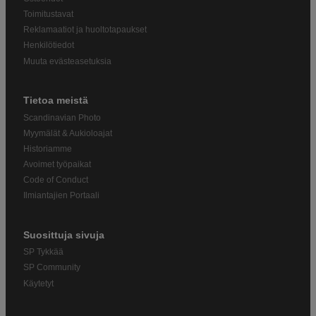
Toimitustavat
Reklamaatiot ja huoltotapaukset
Henkilötiedot
Muuta evästeasetuksia
Tietoa meistä
Scandinavian Photo
Myymälät & Aukioloajat
Historiamme
Avoimet työpaikat
Code of Conduct
Ilmiantajien Portaali
Suosittuja sivuja
SP Tykkää
SP Community
Käytetyt