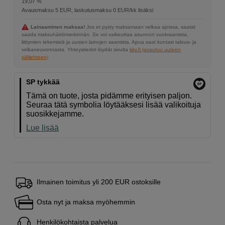
19,07 %
Avausmaksu 5 EUR, laskutusmaksu 0 EUR/kk lisäksi
Lainaaminen maksaa!
Jos et pysty maksamaan velkaa ajoissa, saatat
saada maksuhäiriömerkinnän. Se voi vaikeuttaa asunnon vuokraamista,
liittymien tekemistä ja uusien lainojen saamista. Apua saat kuntasi talous- ja
velkaneuvonnasta. Yhteystiedot löydät sivulta
kkv.fi (avautuu uuteen
välilehteen)
SP tykkää
Tämä on tuote, josta pidämme erityisen paljon.
Seuraa tätä symbolia löytääksesi lisää valikoituja
suosikkejamme.
Lue lisää
Ilmainen toimitus yli 200 EUR ostoksille
Osta nyt ja maksa myöhemmin
Henkilökohtaista palvelua