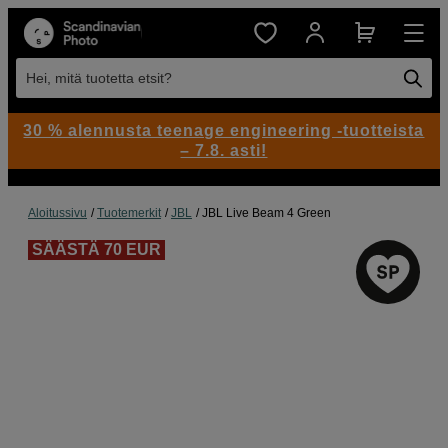
Hei, mitä tuotetta etsit?
30 % alennusta teenage engineering -tuotteista
– 7.8. asti!
Aloitussivu
Tuotemerkit
JBL
JBL Live Beam 4 Green
SÄÄSTÄ 70 EUR