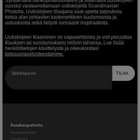
Syöttämällä sähköpostiosoitteesi ja tilaamalla uutiskirjeen
suostut vastaanottamaan uutiskirjeitä Scandinavian
Photolta. Uutiskirjeen tilaajana saat upeita tarjouksia,
tietoa alan johtavien tuotemerkkien kuulumisista ja
uutuuksista sekä tietysti runsaasti inspiraatiota.
Uutiskirjeen tilaaminen on vapaaehtoista ja voit peruuttaa
tilauksen tai suostumuksesi milloin tahansa. Lue lisää
henkilötietojen käsittelystä ja oikeuksistasi
tietosuojaselosteestamme
.
Sähköposti
TILAA
Asiakaspalvelu
Asiakaspalvelu
Ostoehdot