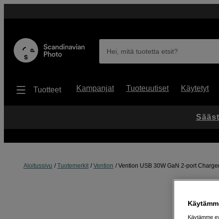
Hei, mitä tuotetta etsit?
Kampanjat
Tuoteuutiset
Käytetyt
Tuotteet
Sääst
Aloitussivu
Tuotemerkit
Vention
Vention USB 30W GaN 2-port Charger
Käytämme
Käytämme evä