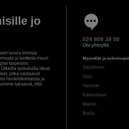
isille jo
024 809 38 00
Ota yhteyttä
eet luovia ihmisiä
emusta ja tuotteita muun
Myymälät ja aukioloajat
an tarpeisiin.
Stockholm
ikeilla työkaluilla ideat
eet, jotka vastaavat
Oslo
yös henkilökohtaista ja
semme takaavat, että
Helsinki
København
Malmö
Borås