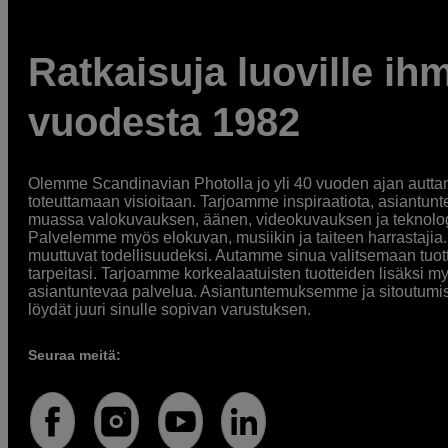
Ratkaisuja luoville ihm
vuodesta 1982
Olemme Scandinavian Photolla jo yli 40 vuoden ajan auttan
toteuttamaan visioitaan. Tarjoamme inspiraatiota, asiantunt
muassa valokuvauksen, äänen, videokuvauksen ja teknologi
Palvelemme myös elokuvan, musiikin ja taiteen harrastajia. O
muuttuvat todellisuudeksi. Autamme sinua valitsemaan tuott
tarpeitasi. Tarjoamme korkealaatuisten tuotteiden lisäksi m
asiantuntevaa palvelua. Asiantuntemuksemme ja sitoutumi
löydät juuri sinulle sopivan varustuksen.
Seuraa meitä: