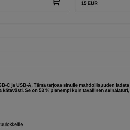
15
EUR
USB-C ja USB-A. Tämä tarjoaa sinulle mahdollisuuden ladata
ja kätevästi. Se on 53 % pienempi kuin tavallinen seinälaturi,
kuulokkeille