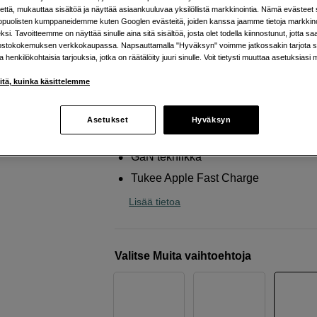
liitännät
että, mukauttaa sisältöä ja näyttää asiaankuuluvaa yksilöllistä markkinointia. Nämä evästeet 
kopuolisten kumppaneidemme kuten Googlen evästeitä, joiden kanssa jaamme tietoja markkin
Vention
USB 30W GaN 2-port Charger Blue
si. Tavoitteemme on näyttää sinulle aina sitä sisältöä, josta olet todella kiinnostunut, jotta s
ostokokemuksen verkkokaupassa. Napsauttamalla "Hyväksyn" voimme jatkossakin tarjota si
ja henkilökohtaisia tarjouksia, jotka on räätälöity juuri sinulle. Voit tietysti muuttaa asetuksiasi 
Verkkokauppa
:
Varastossa
iitä, kuinka käsittelemme
Helsingin myymälä
:
Varastotilanne
Asetukset
Hyväksyn
Virtalähde jopa 30W
GaN tekniikka
Tukee Apple Fast Charge
Lisää tietoa
Valitse Muita vaihtoehtoja