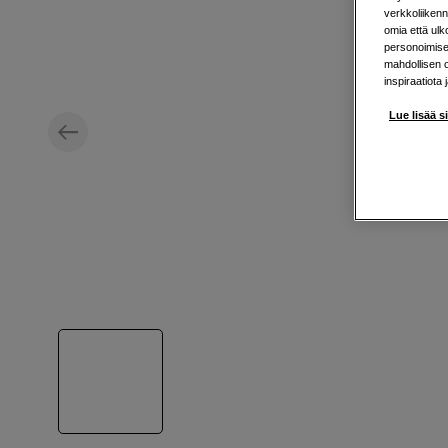
verkkoliikenn
omia että ul
personoimisek
mahdollisen 
inspiraatiota 
Lue lisää s