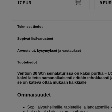
17
EUR
9
EUR
Tekniset tiedot
Sopivat lisävarusteet
Arvostelut, kysymykset ja vastaukset
Tuotetiedot
Vention 30 W:n seinälaturissa on kaksi porttia – 
kaksi laitetta samanaikaisesti erittäin tehokkaasti 
se on kätevä ottaa mukaan kaikkialle
Ominaisuudet
Sopii älypuhelimille, tableteille ja langattomille 
Lataa kahta laitetta samanaikaisesti