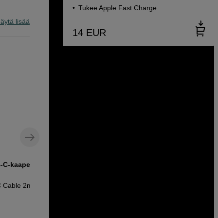
Tukee Apple Fast Charge
äytä lisää
14
EUR
-C-kaapeli, 2
USB-C – Lightning latauskaapeli
Vention USB-C - Lightning Cable 2m
C Cable 2m