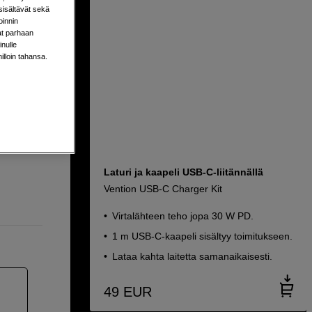
sisältävät sekä
oinnin
aat parhaan
nulle
milloin tahansa.
Laturi ja kaapeli USB-C-liitännällä
Vention USB-C Charger Kit
Virtalähteen teho jopa 30 W PD.
1 m USB-C-kaapeli sisältyy toimitukseen.
Lataa kahta laitetta samanaikaisesti.
49
EUR