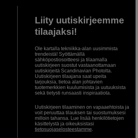
Liity uutiskirjeemme
tilaajaksi!
Ole kartalla tekniikka-alan uusimmista
trendeistä! Syöttämällä
sähköpostiosoitteesi ja tilaamalla
uutiskirjeen suostut vastaanottamaan
uutiskirjeitä Scandinavian Photolta.
Uutiskirjeen tilaajana saat upeita
tarjouksia, tietoa alan johtavien
tuotemerkkien kuulumisista ja uutuuksista
sekä tietysti runsaasti inspiraatiota.
Uutiskirjeen tilaaminen on vapaaehtoista ja
voit peruuttaa tilauksen tai suostumuksesi
milloin tahansa. Lue lisää henkilötietojen
käsittelystä ja oikeuksistasi
tietosuojaselosteestamme
.