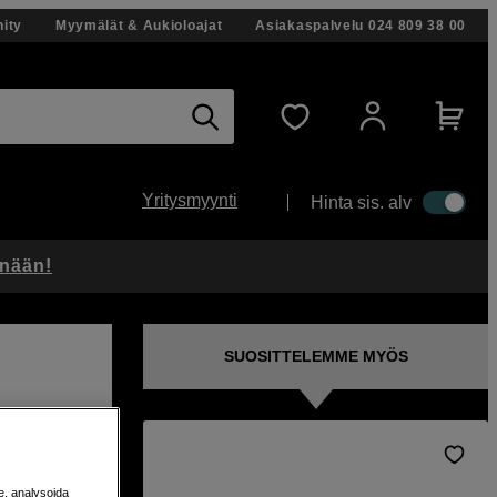
ity
Myymälät & Aukioloajat
Asiakaspalvelu
024 809 38 00
Yritysmyynti
Hinta sis. alv
änään!
SUOSITTELEMME MYÖS
USB-C-
e, analysoida