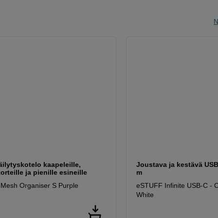
N
äilytyskotelo kaapeleille,
Joustava ja kestävä USB
rteille ja pienille esineille
m
 Mesh Organiser S Purple
eSTUFF Infinite USB-C - 
White