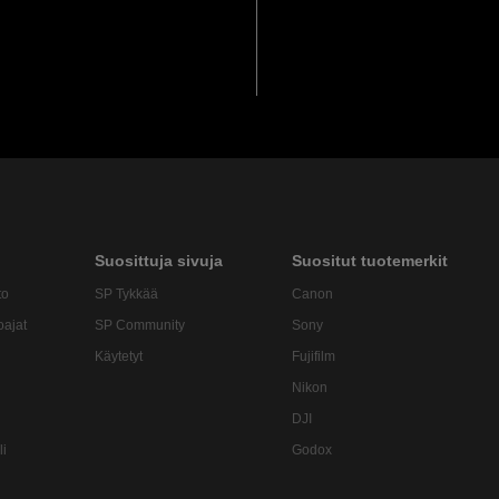
Suosittuja sivuja
Suositut tuotemerkit
to
SP Tykkää
Canon
oajat
SP Community
Sony
Käytetyt
Fujifilm
Nikon
DJI
li
Godox