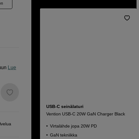
en
uun
Lue
USB-C seinälaturi
Vention USB-C 20W GaN Charger Black
lvelua
Virtalähde jopa 20W PD
GaN tekniikka