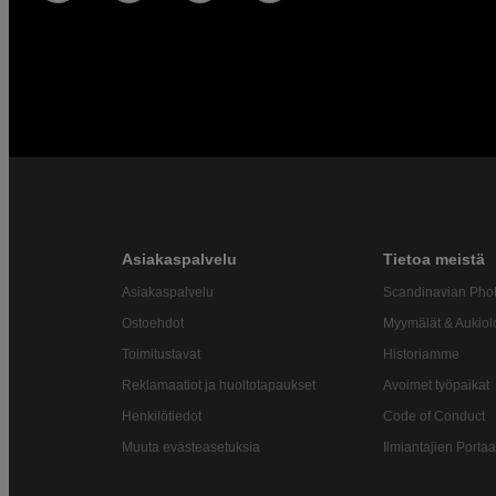
Asiakaspalvelu
Tietoa meistä
Asiakaspalvelu
Scandinavian Pho
Ostoehdot
Myymälät & Aukiol
Toimitustavat
Historiamme
Reklamaatiot ja huoltotapaukset
Avoimet työpaikat
Henkilötiedot
Code of Conduct
Muuta evästeasetuksia
Ilmiantajien Portaa