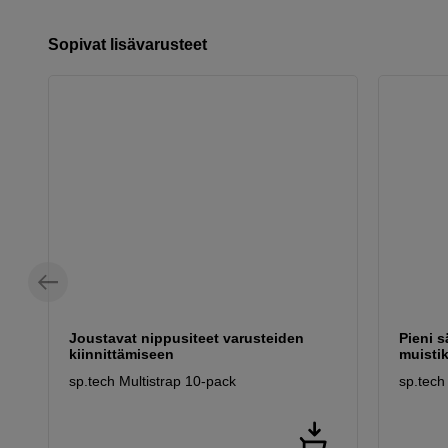
Sopivat lisävarusteet
Joustavat nippusiteet varusteiden
Pieni s
kiinnittämiseen
muistiko
sp.tech Multistrap 10-pack
sp.tech