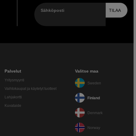
Sähköposti
TILAA
Palvelut
Valitse maa
Yritysmyynti
Sweden
Vaihtokaupat ja käytetyt tuotteet
Lahjakortti
Finland
Kuvataide
Denmark
Norway