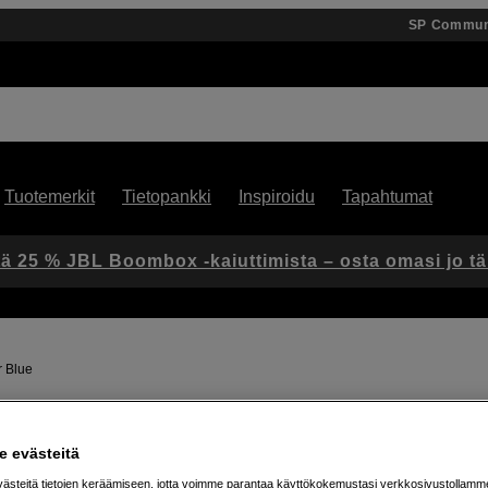
SP Commun
Tuotemerkit
Tietopankki
Inspiroidu
Tapahtumat
ä 25 % JBL Boombox -kaiuttimista – osta omasi jo t
 Blue
Artikkeli: 1100913
 evästeitä
Seinälaturi, jossa USB-A- ja 
steitä tietojen keräämiseen, jotta voimme parantaa käyttökokemustasi verkkosivustollamm