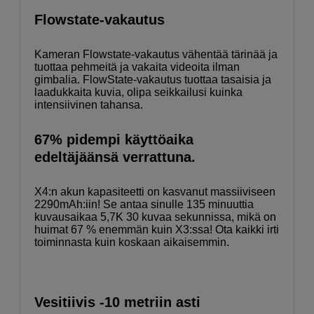
Flowstate-vakautus
Kameran Flowstate-vakautus vähentää tärinää ja
tuottaa pehmeitä ja vakaita videoita ilman
gimbalia. FlowState-vakautus tuottaa tasaisia ja
laadukkaita kuvia, olipa seikkailusi kuinka
intensiivinen tahansa.
67% pidempi käyttöaika
edeltäjäänsä verrattuna.
X4:n akun kapasiteetti on kasvanut massiiviseen
2290mAh:iin! Se antaa sinulle 135 minuuttia
kuvausaikaa 5,7K 30 kuvaa sekunnissa, mikä on
huimat 67 % enemmän kuin X3:ssa! Ota kaikki irti
toiminnasta kuin koskaan aikaisemmin.
Vesitiivis -10 metriin asti