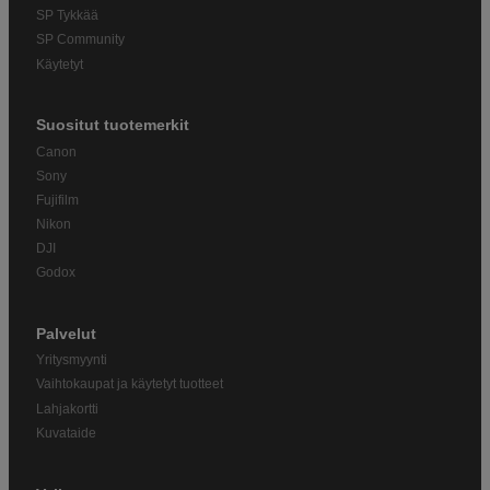
SP Tykkää
SP Community
Käytetyt
Suositut tuotemerkit
Canon
Sony
Fujifilm
Nikon
DJI
Godox
Palvelut
Yritysmyynti
Vaihtokaupat ja käytetyt tuotteet
Lahjakortti
Kuvataide