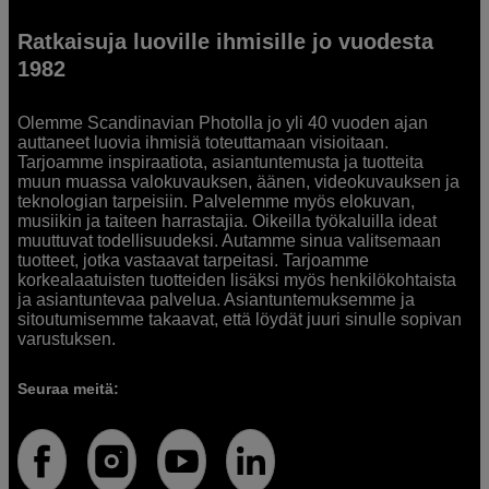
Ratkaisuja luoville ihmisille jo vuodesta
1982
Olemme Scandinavian Photolla jo yli 40 vuoden ajan
auttaneet luovia ihmisiä toteuttamaan visioitaan.
Tarjoamme inspiraatiota, asiantuntemusta ja tuotteita
muun muassa valokuvauksen, äänen, videokuvauksen ja
teknologian tarpeisiin. Palvelemme myös elokuvan,
musiikin ja taiteen harrastajia. Oikeilla työkaluilla ideat
muuttuvat todellisuudeksi. Autamme sinua valitsemaan
tuotteet, jotka vastaavat tarpeitasi. Tarjoamme
korkealaatuisten tuotteiden lisäksi myös henkilökohtaista
ja asiantuntevaa palvelua. Asiantuntemuksemme ja
sitoutumisemme takaavat, että löydät juuri sinulle sopivan
varustuksen.
Seuraa meitä: