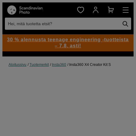
Hei, mitä tuotetta etsit?
30 % alennusta teenage engineering -tuotteista
– 7.8. asti!
Aloitussivu
Tuotemerkit
Insta360
Insta360 X4 Creator Kit S