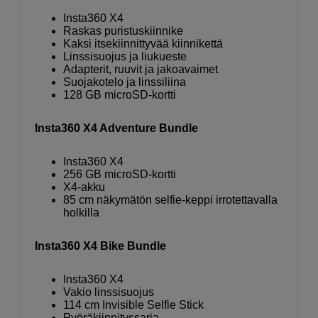
Insta360 X4
Raskas puristuskiinnike
Kaksi itsekiinnittyvää kiinnikettä
Linssisuojus ja liukueste
Adapterit, ruuvit ja jakoavaimet
Suojakotelo ja linssiliina
128 GB microSD-kortti
Insta360 X4 Adventure Bundle
Insta360 X4
256 GB microSD-kortti
X4-akku
85 cm näkymätön selfie-keppi irrotettavalla
holkilla
Insta360 X4 Bike Bundle
Insta360 X4
Vakio linssisuojus
114 cm Invisible Selfie Stick
Pyöräkiinnityssarja