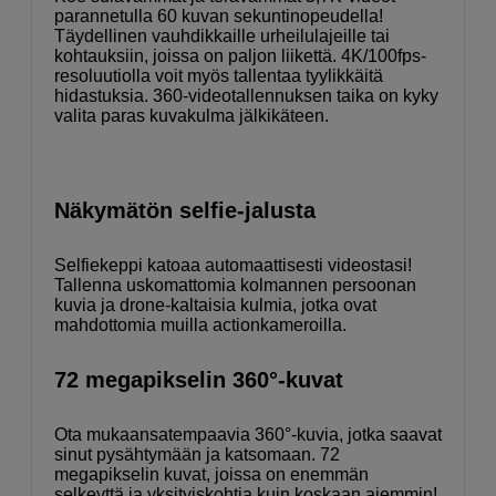
parannetulla 60 kuvan sekuntinopeudella!
Täydellinen vauhdikkaille urheilulajeille tai
kohtauksiin, joissa on paljon liikettä. 4K/100fps-
resoluutiolla voit myös tallentaa tyylikkäitä
hidastuksia. 360-videotallennuksen taika on kyky
valita paras kuvakulma jälkikäteen.
Näkymätön selfie-jalusta
Selfiekeppi katoaa automaattisesti videostasi!
Tallenna uskomattomia kolmannen persoonan
kuvia ja drone-kaltaisia ​​kulmia, jotka ovat
mahdottomia muilla actionkameroilla.
72 megapikselin 360°-kuvat
Ota mukaansatempaavia 360°-kuvia, jotka saavat
sinut pysähtymään ja katsomaan. 72
megapikselin kuvat, joissa on enemmän
selkeyttä ja yksityiskohtia kuin koskaan aiemmin!