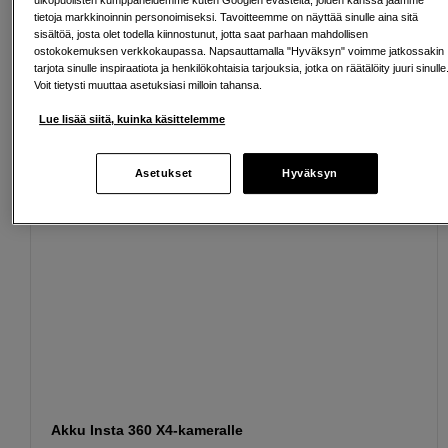
tietoja markkinoinnin personoimiseksi. Tavoitteemme on näyttää sinulle aina sitä
sisältöä, josta olet todella kiinnostunut, jotta saat parhaan mahdollisen
ostokokemuksen verkkokaupassa. Napsauttamalla "Hyväksyn" voimme jatkossakin
Sopivat lisävarusteet
Näytä lisää
tarjota sinulle inspiraatiota ja henkilökohtaisia tarjouksia, jotka on räätälöity juuri sinulle
Voit tietysti muuttaa asetuksiasi milloin tahansa.
Lue lisää siitä, kuinka käsittelemme
Asetukset
Hyväksyn
Akku Insta 360 X4-kameralle