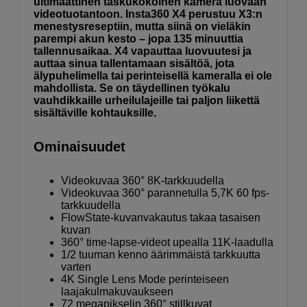
ultimaattinen taskukokoinen kamera luovaan
videotuotantoon. Insta360 X4 perustuu X3:n
menestysreseptiin, mutta siinä on vieläkin
parempi akun kesto – jopa 135 minuuttia
tallennusaikaa. X4 vapauttaa luovuutesi ja
auttaa sinua tallentamaan sisältöä, jota
älypuhelimella tai perinteisellä kameralla ei ole
mahdollista. Se on täydellinen työkalu
vauhdikkaille urheilulajeille tai paljon liikettä
sisältäville kohtauksille.
Ominaisuudet
Videokuvaa 360° 8K-tarkkuudella
Videokuvaa 360° parannetulla 5,7K 60 fps-
tarkkuudella
FlowState-kuvanvakautus takaa tasaisen
kuvan
360° time-lapse-videot upealla 11K-laadulla
1/2 tuuman kenno äärimmäistä tarkkuutta
varten
4K Single Lens Mode perinteiseen
laajakulmakuvaukseen
72 megapikselin 360° stillkuvat