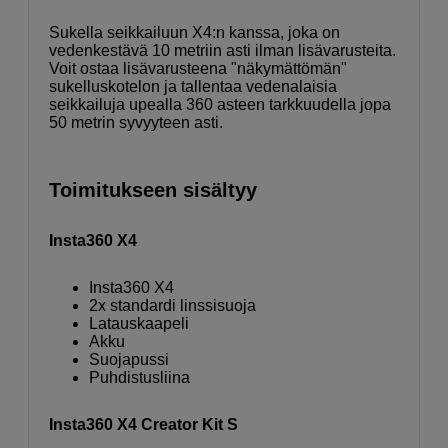
Sukella seikkailuun X4:n kanssa, joka on
vedenkestävä 10 metriin asti ilman lisävarusteita.
Voit ostaa lisävarusteena "näkymättömän"
sukelluskotelon ja tallentaa vedenalaisia
seikkailuja upealla 360 asteen tarkkuudella jopa
50 metrin syvyyteen asti.
Toimitukseen sisältyy
Insta360 X4
Insta360 X4
2x standardi linssisuoja
Latauskaapeli
Akku
Suojapussi
Puhdistusliina
Insta360 X4 Creator Kit S