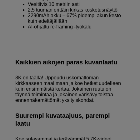
Vesitiivis 10 metriin asti
2,5 tuuman erittäin kirkas kosketusnäyttö
2290mAh akku – 67% pidempi akun kesto
kuin edeltäjällään
AI-ohjattu re-framing -työkalu
Kaikkien aikojen paras kuvanlaatu
8K on täällä! Uppoudu uskomattoman
kirkkaaseen maailmaan ja koe hetket uudelleen
kuin ensimmäistä kertaa. Jokainen ruutu on
täynnä toimintaa ja jokainen värisävy toistaa
ennennäkemättömät yksityiskohdat.
Suurempi kuvataajuus, parempi
laatu
Koe sulavammat ja terävämmät 5,7K-videot