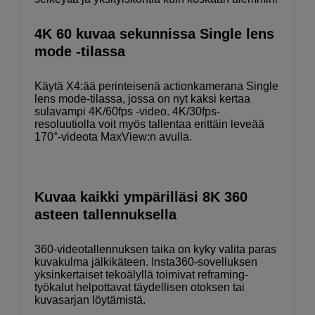
4K 60 kuvaa sekunnissa Single lens
mode -tilassa
Käytä X4:ää perinteisenä actionkamerana Single
lens mode-tilassa, jossa on nyt kaksi kertaa
sulavampi 4K/60fps -video. 4K/30fps-
resoluutiolla voit myös tallentaa erittäin leveää
170°-videota MaxView:n avulla.
Kuvaa kaikki ympärilläsi 8K 360
asteen tallennuksella
360-videotallennuksen taika on kyky valita paras
kuvakulma jälkikäteen. Insta360-sovelluksen
yksinkertaiset tekoälyllä toimivat reframing-
työkalut helpottavat täydellisen otoksen tai
kuvasarjan löytämistä.