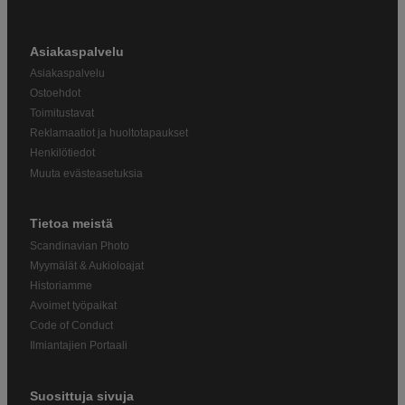
Asiakaspalvelu
Asiakaspalvelu
Ostoehdot
Toimitustavat
Reklamaatiot ja huoltotapaukset
Henkilötiedot
Muuta evästeasetuksia
Tietoa meistä
Scandinavian Photo
Myymälät & Aukioloajat
Historiamme
Avoimet työpaikat
Code of Conduct
Ilmiantajien Portaali
Suosittuja sivuja