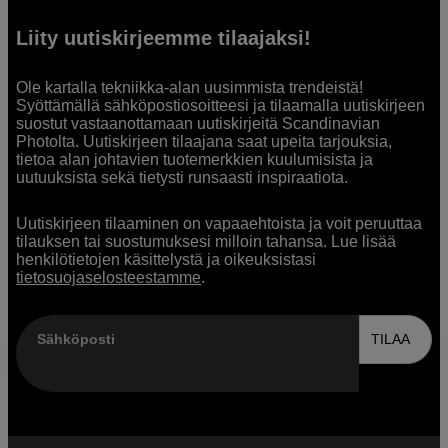
Liity uutiskirjeemme tilaajaksi!
Ole kartalla tekniikka-alan uusimmista trendeistä!
Syöttämällä sähköpostiosoitteesi ja tilaamalla uutiskirjeen
suostut vastaanottamaan uutiskirjeitä Scandinavian
Photolta. Uutiskirjeen tilaajana saat upeita tarjouksia,
tietoa alan johtavien tuotemerkkien kuulumisista ja
uutuuksista sekä tietysti runsaasti inspiraatiota.
Uutiskirjeen tilaaminen on vapaaehtoista ja voit peruuttaa
tilauksen tai suostumuksesi milloin tahansa. Lue lisää
henkilötietojen käsittelystä ja oikeuksistasi
tietosuojaselosteestamme
.
Sähköposti
TILAA