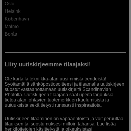
Oslo
Helsinki
København
Malmö
Borås
Liity uutiskirjeemme tilaajaksi!
Ole kartalla tekniikka-alan uusimmista trendeistä!
Syöttämällä sähköpostiosoitteesi ja tilaamalla uutiskirjeen
suostut vastaanottamaan uutiskirjeitä Scandinavian
Photolta. Uutiskirjeen tilaajana saat upeita tarjouksia,
tietoa alan johtavien tuotemerkkien kuulumisista ja
uutuuksista sekä tietysti runsaasti inspiraatiota.
Uutiskirjeen tilaaminen on vapaaehtoista ja voit peruuttaa
tilauksen tai suostumuksesi milloin tahansa. Lue lisää
henkilötietojen käsittelystä ja oikeuksistasi