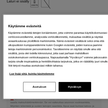
Laturi ei sisälly
45
W
USB PD
Triple USB (2C1A) GaN Charger 65W
49
EUR
Käytämme evästeitä
Käytämme evästeitä tietojen keräämiseen, jotta voimme parantaa käyttökokemustasi
verkkosivustollamme, analysoida verkkoliikennettä, mukauttaa sisältöä ja näyttää
asiaankuuluvaa yksilöllistä markkinointia. Nämä evästeet sisältävät sekä omia että
989
EUR
ulkopuolisten kumppaneidemme kuten Googlen evästeitä, joiden kanssa jaamme
tietoja markkinoinnin personoimiseksi. Tavoitteemme on näyttää sinulle aina sitä
sisältöä, josta olet todella kiinnostunut, jotta saat parhaan mahdollisen
Määrä
Lisää ostoskoriin
ostokokemuksen verkkokaupassa. Napsauttamalla "Hyväksyn" voimme jatkossakin
tarjota sinulle inspiraatiota ja henkilökohtaisia tarjouksia, jotka on räätälöity juuri sinulle
Voit tietysti muuttaa asetuksiasi milloin tahansa.
Lue lisää siitä, kuinka käsittelemme
Maksa Svea-erämaksulla
Esimerkki: 36 kk, 36 EUR/kk, yhteensä 1 301 EUR, todellinen vuosikorko
19,07 %
Asetukset
Hyväksyn
Avausmaksu 5 EUR, laskutusmaksu 0 EUR/kk lisäksi
Lainaaminen maksaa!
Jos et pysty maksamaan velkaa ajoissa, saatat
saada maksuhäiriömerkinnän. Se voi vaikeuttaa asunnon vuokraamista,
liittymien tekemistä ja uusien lainojen saamista. Apua saat kuntasi talous- ja