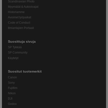
Scandinavian Photo
Myymälät & Aukioloajat
Historiamme
Avoimet työpaikat
Code of Conduct
Ilmiantajien Portaali
Suosittuja sivuja
SP Tykkää
SP Community
Käytetyt
Suositut tuotemerkit
Canon
Sony
Fujifilm
Nikon
DJI
Godox