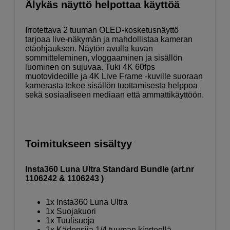
Älykäs näyttö helpottaa käyttöä
Irrotettava 2 tuuman OLED-kosketusnäyttö
tarjoaa live-näkymän ja mahdollistaa kameran
etäohjauksen. Näytön avulla kuvan
sommitteleminen, vloggaaminen ja sisällön
luominen on sujuvaa. Tuki 4K 60fps
muotovideoille ja 4K Live Frame -kuville suoraan
kamerasta tekee sisällön tuottamisesta helppoa
sekä sosiaaliseen mediaan että ammattikäyttöön.
Toimitukseen sisältyy
Insta360 Luna Ultra Standard Bundle (art.nr
1106242 & 1106243 )
1x Insta360 Luna Ultra
1x Suojakuori
1x Tuulisuoja
1x Kädensija 1/4 tuuman kierteellä