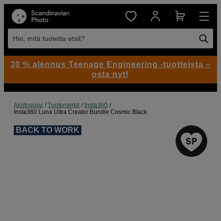
Hei, mitä tuotetta etsit?
30 % alennus Teenage Engineering -tuotteista –
osta nyt!
Aloitussivu
Tuotemerkit
Insta360
Insta360 Luna Ultra Creator Bundle Cosmic Black
BACK TO WORK