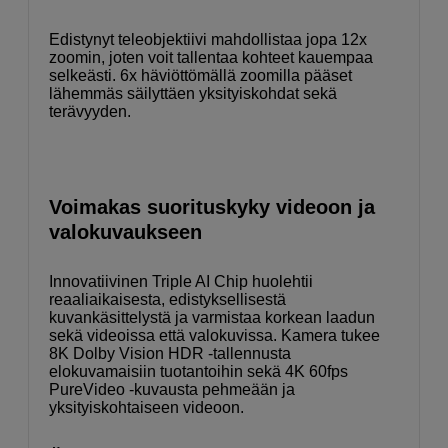
Edistynyt teleobjektiivi mahdollistaa jopa 12x
zoomin, joten voit tallentaa kohteet kauempaa
selkeästi. 6x häviöttömällä zoomilla pääset
lähemmäs säilyttäen yksityiskohdat sekä
terävyyden.
Voimakas suorituskyky videoon ja
valokuvaukseen
Innovatiivinen Triple AI Chip huolehtii
reaaliaikaisesta, edistyksellisestä
kuvankäsittelystä ja varmistaa korkean laadun
sekä videoissa että valokuvissa. Kamera tukee
8K Dolby Vision HDR -tallennusta
elokuvamaisiin tuotantoihin sekä 4K 60fps
PureVideo -kuvausta pehmeään ja
yksityiskohtaiseen videoon.