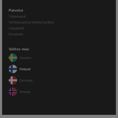
Palvelut
Yritysmyynti
Vaihtokaupat ja käytetyt tuotteet
Lahjakortti
Kuvataide
Valitse maa
Sweden
Finland
Denmark
Norway