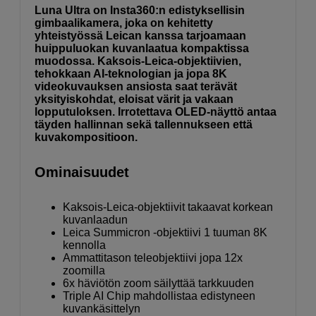
Luna Ultra on Insta360:n edistyksellisin
gimbaalikamera, joka on kehitetty
yhteistyössä Leican kanssa tarjoamaan
huippuluokan kuvanlaatua kompaktissa
muodossa. Kaksois-Leica-objektiivien,
tehokkaan AI-teknologian ja jopa 8K
videokuvauksen ansiosta saat terävät
yksityiskohdat, eloisat värit ja vakaan
lopputuloksen. Irrotettava OLED-näyttö antaa
täyden hallinnan sekä tallennukseen että
kuvakompositioon.
Ominaisuudet
Kaksois-Leica-objektiivit takaavat korkean
kuvanlaadun
Leica Summicron -objektiivi 1 tuuman 8K
kennolla
Ammattitason teleobjektiivi jopa 12x
zoomilla
6x häviötön zoom säilyttää tarkkuuden
Triple AI Chip mahdollistaa edistyneen
kuvankäsittelyn