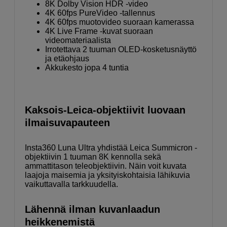
8K Dolby Vision HDR -video
4K 60fps PureVideo -tallennus
4K 60fps muotovideo suoraan kamerassa
4K Live Frame -kuvat suoraan
videomateriaalista
Irrotettava 2 tuuman OLED-kosketusnäyttö
ja etäohjaus
Akkukesto jopa 4 tuntia
Kaksois-Leica-objektiivit luovaan
ilmaisuvapauteen
Insta360 Luna Ultra yhdistää Leica Summicron -
objektiivin 1 tuuman 8K kennolla sekä
ammattitason teleobjektiivin. Näin voit kuvata
laajoja maisemia ja yksityiskohtaisia lähikuvia
vaikuttavalla tarkkuudella.
Lähennä ilman kuvanlaadun
heikkenemistä