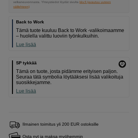
velkaneuvonnasta. Yhteystiedot löydät sivulta
kkv.fi (avautuu uuteen
välilehteen)
Back to Work
Tämä tuote kuuluu Back to Work -valikoimaamme
– huolella valittu luoviin työnkulkuihin.
Lue lisää
SP tykkää
Tämä on tuote, josta pidämme erityisen paljon.
Seuraa tätä symbolia löytääksesi lisää valikoituja
suosikkejamme.
Lue lisää
Ilmainen toimitus yli 200 EUR ostoksille
Osta nyt ja maksa myöhemmin