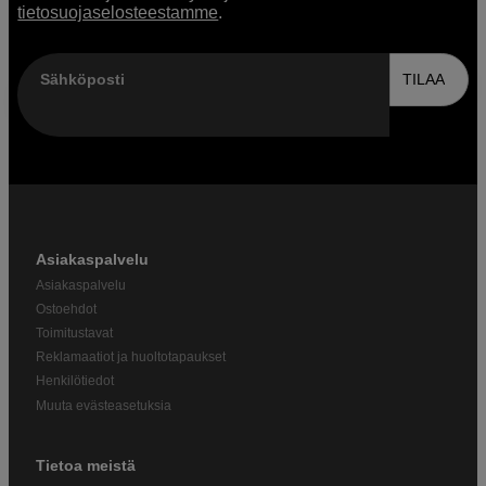
tietosuojaselosteestamme
.
Sähköposti
TILAA
Asiakaspalvelu
Asiakaspalvelu
Ostoehdot
Toimitustavat
Reklamaatiot ja huoltotapaukset
Henkilötiedot
Muuta evästeasetuksia
Tietoa meistä