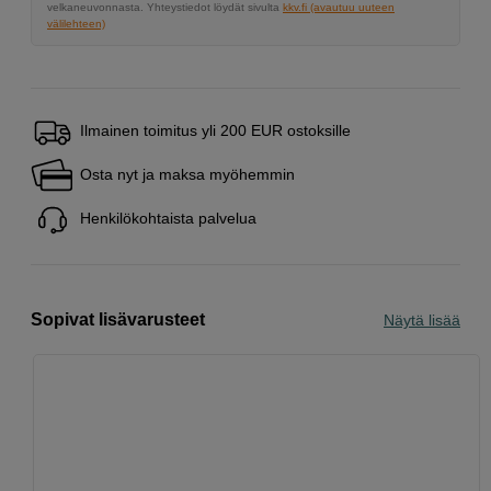
velkaneuvonnasta. Yhteystiedot löydät sivulta
kkv.fi (avautuu uuteen
välilehteen)
Ilmainen toimitus yli 200 EUR ostoksille
Osta nyt ja maksa myöhemmin
Henkilökohtaista palvelua
Sopivat lisävarusteet
Näytä lisää