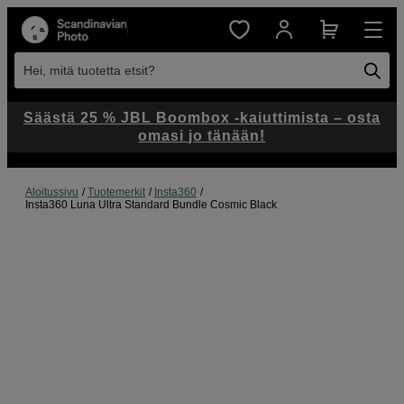
Hei, mitä tuotetta etsit?
Säästä 25 % JBL Boombox -kaiuttimista – osta
omasi jo tänään!
Aloitussivu
Tuotemerkit
Insta360
Insta360 Luna Ultra Standard Bundle Cosmic Black