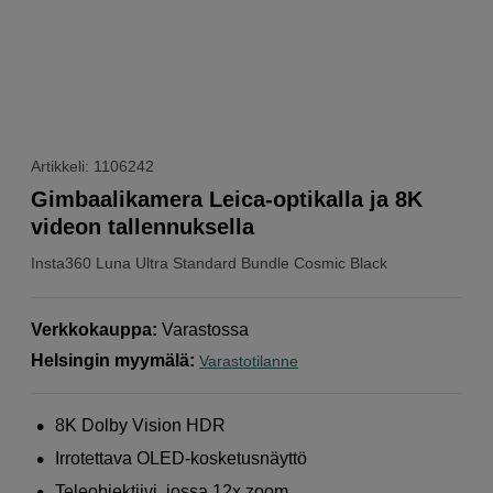
Artikkeli: 1106242
Gimbaalikamera Leica-optikalla ja 8K
videon tallennuksella
Insta360
Luna Ultra Standard Bundle Cosmic Black
Verkkokauppa
:
Varastossa
Helsingin myymälä
:
Varastotilanne
8K Dolby Vision HDR
Irrotettava OLED-kosketusnäyttö
Teleobjektiivi, jossa 12x zoom