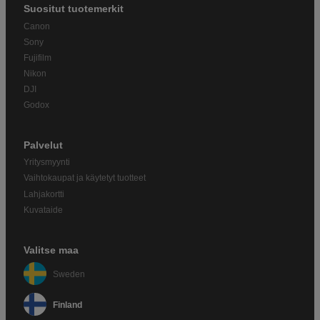
Suositut tuotemerkit
Canon
Sony
Fujifilm
Nikon
DJI
Godox
Palvelut
Yritysmyynti
Vaihtokaupat ja käytetyt tuotteet
Lahjakortti
Kuvataide
Valitse maa
Sweden
Finland