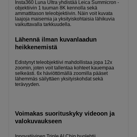
Insta360 Luna Ultra yhdistää Leica Summicron -
objektiivin 1 tuuman 8K kennolla sekä
ammattitason teleobjektiivin. Näin voit kuvata
laajoja maisemia ja yksityiskohtaisia lähikuvia
vaikuttavalla tarkkuudella.
Lähennä ilman kuvanlaadun
heikkenemistä
Edistynyt teleobjektiivi mahdollistaa jopa 12x
zoomin, joten voit tallentaa kohteet kauempaa
selkeästi. 6x häviöttömällä zoomilla pääset
lähemmäs säilyttäen yksityiskohdat sekä
terävyyden.
Voimakas suorituskyky videoon ja
valokuvaukseen
Innovatiivinen Triple AI Chip huolehtii