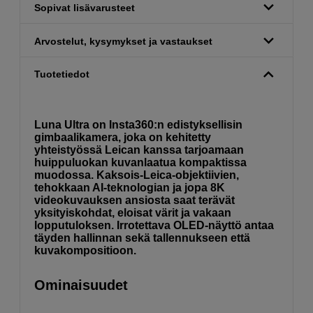
Sopivat lisävarusteet
Arvostelut, kysymykset ja vastaukset
Tuotetiedot
Luna Ultra on Insta360:n edistyksellisin
gimbaalikamera, joka on kehitetty
yhteistyössä Leican kanssa tarjoamaan
huippuluokan kuvanlaatua kompaktissa
muodossa. Kaksois-Leica-objektiivien,
tehokkaan AI-teknologian ja jopa 8K
videokuvauksen ansiosta saat terävät
yksityiskohdat, eloisat värit ja vakaan
lopputuloksen. Irrotettava OLED-näyttö antaa
täyden hallinnan sekä tallennukseen että
kuvakompositioon.
Ominaisuudet