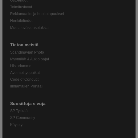
Ostoehdot
Toimitustavat
Reklamaatiot ja huoltotapaukset
Henkilötiedot
Muuta evästeasetuksia
Tietoa meistä
Scandinavian Photo
Myymälät & Aukioloajat
Historiamme
Avoimet työpaikat
Code of Conduct
Ilmiantajien Portaali
Suosittuja sivuja
SP Tykkää
SP Community
Käytetyt