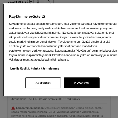
Laturi ei sisälly
45
W
USB PD
Käytämme evästeitä
Triple USB (2C1A) GaN Charger 65W
Käytämme evästeitä tietojen keräämiseen, jotta voimme parantaa käyttökokemustasi
49
EUR
verkkosivustollamme, analysoida verkkoliikennettä, mukauttaa sisältöä ja näyttää
asiaankuuluvaa yksilöllistä markkinointia. Nämä evästeet sisältävät sekä omia että
ulkopuolisten kumppaneidemme kuten Googlen evästeitä, joiden kanssa jaamme
tietoja markkinoinnin personoimiseksi. Tavoitteemme on näyttää sinulle aina sitä
779
EUR
sisältöä, josta olet todella kiinnostunut, jotta saat parhaan mahdollisen
ostokokemuksen verkkokaupassa. Napsauttamalla "Hyväksyn" voimme jatkossakin
tarjota sinulle inspiraatiota ja henkilökohtaisia tarjouksia, jotka on räätälöity juuri sinulle
Määrä
Voit tietysti muuttaa asetuksiasi milloin tahansa.
Lisää ostoskoriin
Lue lisää siitä, kuinka käsittelemme
Maksa Svea-erämaksulla
Asetukset
Hyväksyn
Esimerkki: 36 kk, 28 EUR/kk, yhteensä 1 013 EUR, todellinen vuosikorko
19,07 %
Avausmaksu 5 EUR, laskutusmaksu 0 EUR/kk lisäksi
Lainaaminen maksaa!
Jos et pysty maksamaan velkaa ajoissa, saatat
saada maksuhäiriömerkinnän. Se voi vaikeuttaa asunnon vuokraamista,
liittymien tekemistä ja uusien lainojen saamista. Apua saat kuntasi talous- ja