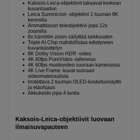
Kaksois-Leica-objektiivit takaavat korkean
kuvanlaadun
Leica Summicron -objektiivi 1 tuuman 8K
kennolla
Ammattitason teleobjektiivi jopa 12x
zoomilla
6x häviötön zoom säilyttää tarkkuuden
Triple AI Chip mahdollistaa edistyneen
kuvankäsittelyn
8K Dolby Vision HDR -video
4K 60fps PureVideo -tallennus
4K 60fps muotovideo suoraan kamerassa
4K Live Frame -kuvat suoraan
videomateriaalista
Irrotettava 2 tuuman OLED-kosketusnäyttö
ja etäohjaus
Akkukesto jopa 4 tuntia
Kaksois-Leica-objektiivit luovaan
ilmaisuvapauteen