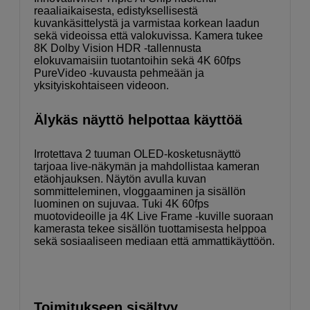
reaaliaikaisesta, edistyksellisestä
kuvankäsittelystä ja varmistaa korkean laadun
sekä videoissa että valokuvissa. Kamera tukee
8K Dolby Vision HDR -tallennusta
elokuvamaisiin tuotantoihin sekä 4K 60fps
PureVideo -kuvausta pehmeään ja
yksityiskohtaiseen videoon.
Älykäs näyttö helpottaa käyttöä
Irrotettava 2 tuuman OLED-kosketusnäyttö
tarjoaa live-näkymän ja mahdollistaa kameran
etäohjauksen. Näytön avulla kuvan
sommitteleminen, vloggaaminen ja sisällön
luominen on sujuvaa. Tuki 4K 60fps
muotovideoille ja 4K Live Frame -kuville suoraan
kamerasta tekee sisällön tuottamisesta helppoa
sekä sosiaaliseen mediaan että ammattikäyttöön.
Toimitukseen sisältyy