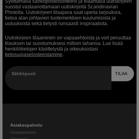
Syöttämällä sähköpostiosoitteesi ja tilaamalla uutiskirjeen
suostut vastaanottamaan uutiskirjeitä Scandinavian
Photolta. Uutiskirjeen tilaajana saat upeita tarjouksia,
tietoa alan johtavien tuotemerkkien kuulumisista ja
uutuuksista sekä tietysti runsaasti inspiraatiota.
Uutiskirjeen tilaaminen on vapaaehtoista ja voit peruuttaa
tilauksen tai suostumuksesi milloin tahansa. Lue lisää
henkilötietojen käsittelystä ja oikeuksistasi
tietosuojaselosteestamme
.
Sähköposti
TILAA
Asiakaspalvelu
Asiakaspalvelu