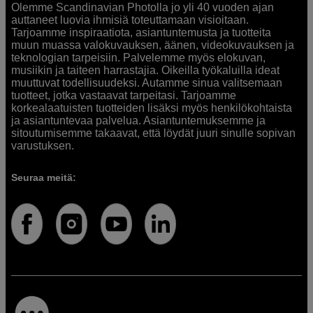
Olemme Scandinavian Photolla jo yli 40 vuoden ajan
auttaneet luovia ihmisiä toteuttamaan visioitaan.
Tarjoamme inspiraatiota, asiantuntemusta ja tuotteita
muun muassa valokuvauksen, äänen, videokuvauksen ja
teknologian tarpeisiin. Palvelemme myös elokuvan,
musiikin ja taiteen harrastajia. Oikeilla työkaluilla ideat
muuttuvat todellisuudeksi. Autamme sinua valitsemaan
tuotteet, jotka vastaavat tarpeitasi. Tarjoamme
korkealaatuisten tuotteiden lisäksi myös henkilökohtaista
ja asiantuntevaa palvelua. Asiantuntemuksemme ja
sitoutumisemme takaavat, että löydät juuri sinulle sopivan
varustuksen.
Seuraa meitä: