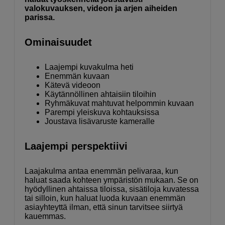
valokuvauksen, videon ja arjen aiheiden
parissa.
Ominaisuudet
Laajempi kuvakulma heti
Enemmän kuvaan
Kätevä videoon
Käytännöllinen ahtaisiin tiloihin
Ryhmäkuvat mahtuvat helpommin kuvaan
Parempi yleiskuva kohtauksissa
Joustava lisävaruste kameralle
Laajempi perspektiivi
Laajakulma antaa enemmän pelivaraa, kun
haluat saada kohteen ympäristön mukaan. Se on
hyödyllinen ahtaissa tiloissa, sisätiloja kuvatessa
tai silloin, kun haluat luoda kuvaan enemmän
asiayhteyttä ilman, että sinun tarvitsee siirtyä
kauemmas.