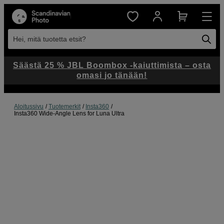
Hei, mitä tuotetta etsit?
Säästä 25 % JBL Boombox -kaiuttimista – osta
omasi jo tänään!
Aloitussivu
Tuotemerkit
Insta360
Insta360 Wide-Angle Lens for Luna Ultra