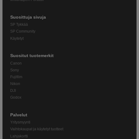
Suosittuja sivuja
SP Tykkää
SP Community
Käytetyt
Suositut tuotemerkit
Canon
Sony
Fujifilm
Nikon
DJI
Godox
Palvelut
Yritysmyynti
Vaihtokaupat ja käytetyt tuotteet
Lahjakortti