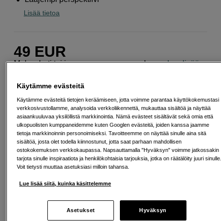
Lisää tietoa
49
EUR
Maksa heti tai jaa useampaan osamaksuun
Lue lisää
Määrä
Lisää ostoskoriin
Käytämme evästeitä
Käytämme evästeitä tietojen keräämiseen, jotta voimme parantaa käyttökokemustasi
verkkosivustollamme, analysoida verkkoliikennettä, mukauttaa sisältöä ja näyttää
asiaankuuluvaa yksilöllistä markkinointia. Nämä evästeet sisältävät sekä omia että
ulkopuolisten kumppaneidemme kuten Googlen evästeitä, joiden kanssa jaamme
tietoja markkinoinnin personoimiseksi. Tavoitteemme on näyttää sinulle aina sitä
sisältöä, josta olet todella kiinnostunut, jotta saat parhaan mahdollisen
Ilmainen toimitus yli 200 EUR ostoksille
ostokokemuksen verkkokaupassa. Napsauttamalla "Hyväksyn" voimme jatkossakin
tarjota sinulle inspiraatiota ja henkilökohtaisia tarjouksia, jotka on räätälöity juuri sinulle
Voit tietysti muuttaa asetuksiasi milloin tahansa.
Osta nyt ja maksa myöhemmin
Lue lisää siitä, kuinka käsittelemme
Henkilökohtaista palvelua
Asetukset
Hyväksyn