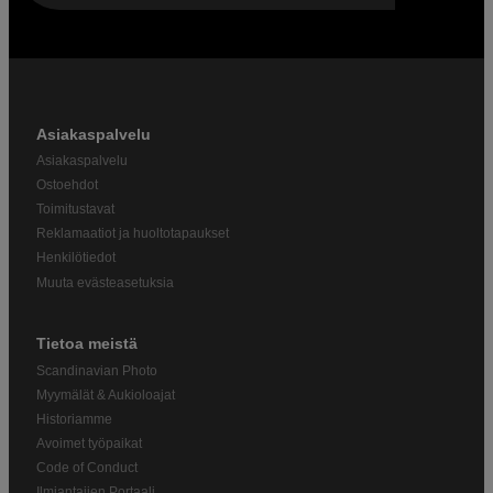
Asiakaspalvelu
Asiakaspalvelu
Ostoehdot
Toimitustavat
Reklamaatiot ja huoltotapaukset
Henkilötiedot
Muuta evästeasetuksia
Tietoa meistä
Scandinavian Photo
Myymälät & Aukioloajat
Historiamme
Avoimet työpaikat
Code of Conduct
Ilmiantajien Portaali