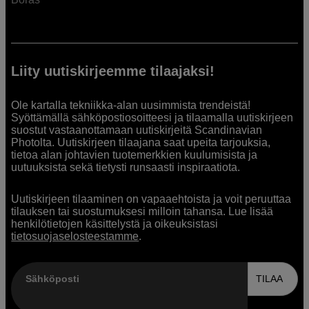
Liity uutiskirjeemme tilaajaksi!
Ole kartalla tekniikka-alan uusimmista trendeistä!
Syöttämällä sähköpostiosoitteesi ja tilaamalla uutiskirjeen
suostut vastaanottamaan uutiskirjeitä Scandinavian
Photolta. Uutiskirjeen tilaajana saat upeita tarjouksia,
tietoa alan johtavien tuotemerkkien kuulumisista ja
uutuuksista sekä tietysti runsaasti inspiraatiota.
Uutiskirjeen tilaaminen on vapaaehtoista ja voit peruuttaa
tilauksen tai suostumuksesi milloin tahansa. Lue lisää
henkilötietojen käsittelystä ja oikeuksistasi
tietosuojaselosteestamme
.
Sähköposti
TILAA