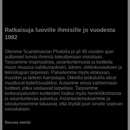
Ratkaisuja luoville ihmisille jo vuodesta
1982
Olemme Scandinavian Photolla jo yli 40 vuoden ajan
auttaneet luovia ihmisiä toteuttamaan visioitaan.
Tarjoamme inspiraatiota, asiantuntemusta ja tuotteita
muun muassa valokuvauksen, äänen, videokuvauksen ja
teknologian tarpeisiin. Palvelemme myös elokuvan,
musiikin ja taiteen harrastajia. Oikeilla työkaluilla ideat
muuttuvat todellisuudeksi. Autamme sinua valitsemaan
tuotteet, jotka vastaavat tarpeitasi. Tarjoamme
korkealaatuisten tuotteiden lisäksi myös henkilökohtaista
ja asiantuntevaa palvelua. Asiantuntemuksemme ja
sitoutumisemme takaavat, että löydät juuri sinulle sopivan
varustuksen.
Seuraa meitä: