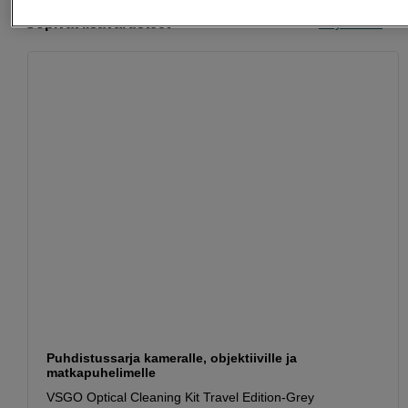
Sopivat lisävarusteet
Näytä lisää
Puhdistussarja kameralle, objektiiville ja
matkapuhelimelle
VSGO Optical Cleaning Kit Travel Edition-Grey