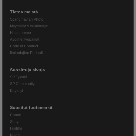
Tietoa meistä
Scandinavian Photo
Myymälät & Aukioloajat
Historiamme
Avoimet työpaikat
Code of Conduct
Ilmiantajien Portaali
Suosittuja sivuja
SP Tykkää
SP Community
Käytetyt
Suositut tuotemerkit
Canon
Sony
Fujifilm
Nikon