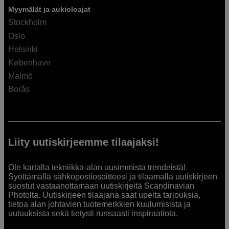
Myymälät ja aukioloajat
Stockholm
Oslo
Helsinki
København
Malmö
Borås
Liity uutiskirjeemme tilaajaksi!
Ole kartalla tekniikka-alan uusimmista trendeistä!
Syöttämällä sähköpostiosoitteesi ja tilaamalla uutiskirjeen
suostut vastaanottamaan uutiskirjeitä Scandinavian
Photolta. Uutiskirjeen tilaajana saat upeita tarjouksia,
tietoa alan johtavien tuotemerkkien kuulumisista ja
uutuuksista sekä tietysti runsaasti inspiraatiota.