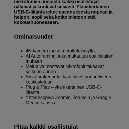
mikrofonien ansiosta kaikki osallistujat
näkevät ja kuulevat selvästi. Yksinkertainen
USB-C-liitäntä tekee asennuksesta nopean ja
helpon, sopii sekä kotitoimistoon että
kokoushuoneeseen.
Ominaisuudet
4K-kamera tarkalla erottelukyvyllä
AI Autoframing, joka mukautuu osallistujien
mukaan
Melua vaimentavat mikrofonit takaavat
selkeän äänen
Sisäänrakennetut kaiuttimet luonnolliseen
keskusteluun
Plug & Play – yksinkertainen USB-C-
liitäntä
Yhteensopiva Zoomin, Teamsin ja Google
Meetin kanssa
Pitää kaikki osallistujat