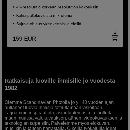
4K-resoluutio korkean resoluution kokouksiin
Kaksi pallokuvioista mikrofonia
Sujuva ohjaus yksinkertaisilla eleillä
159
EUR
Ratkaisuja luoville ihmisille jo vuodesta
1982
Olemme Scandinavian Photolla jo yli 40 vuoden ajan
auttaneet luovia ihmisiä toteuttamaan visioitaan.
Tarjoamme inspiraatiota, asiantuntemusta ja tuotteita
muun muassa valokuvauksen, äänen, videokuvauksen ja
teknologian tarpeisiin. Palvelemme myös elokuvan,
musiikin ja taiteen harrastajia. Oikeilla työkaluilla ideat