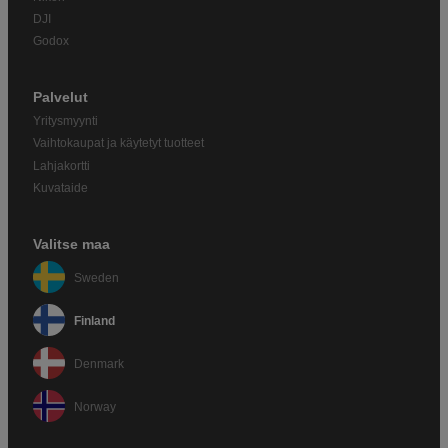
DJI
Godox
Palvelut
Yritysmyynti
Vaihtokaupat ja käytetyt tuotteet
Lahjakortti
Kuvataide
Valitse maa
Sweden
Finland
Denmark
Norway