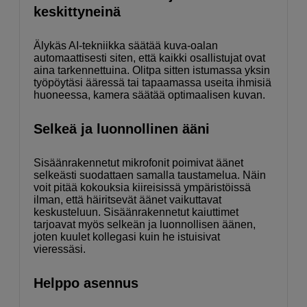
keskittyneinä
Älykäs AI-tekniikka säätää kuva-oalan
automaattisesti siten, että kaikki osallistujat ovat
aina tarkennettuina. Olitpa sitten istumassa yksin
työpöytäsi ääressä tai tapaamassa useita ihmisiä
huoneessa, kamera säätää optimaalisen kuvan.
Selkeä ja luonnollinen ääni
Sisäänrakennetut mikrofonit poimivat äänet
selkeästi suodattaen samalla taustamelua. Näin
voit pitää kokouksia kiireisissä ympäristöissä
ilman, että häiritsevät äänet vaikuttavat
keskusteluun. Sisäänrakennetut kaiuttimet
tarjoavat myös selkeän ja luonnollisen äänen,
joten kuulet kollegasi kuin he istuisivat
vieressäsi.
Helppo asennus