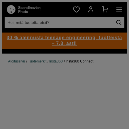
Hei, mitä tuotetta etsit?
30 % alennusta teenage engineering -tuotteista
– 7.8. asti!
Aloitussivu
Tuotemerkit
Insta360
Insta360 Connect