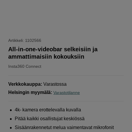
Artikkeli: 1102566
All-in-one-videobar selkeisiin ja
ammattimaisiin kokouksiin
Insta360
Connect
Verkkokauppa
:
Varastossa
Helsingin myymälä
:
Varastotilanne
4k- kamera erottelevalla kuvalla
Pitää kaikki osallistujat keskiössä
Sisäänrakennetut melua vaimentavat mikrofonit