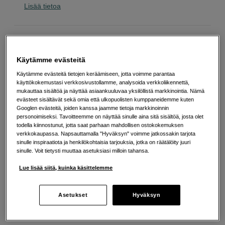
Lisää tietoa
2 549
EUR
Käytämme evästeitä
Määrä
Lisää ostoskoriin
Käytämme evästeitä tietojen keräämiseen, jotta voimme parantaa
käyttökokemustasi verkkosivustollamme, analysoida verkkoliikennettä,
mukauttaa sisältöä ja näyttää asiaankuuluvaa yksilöllistä markkinointia. Nämä
evästeet sisältävät sekä omia että ulkopuolisten kumppaneidemme kuten
Googlen evästeitä, joiden kanssa jaamme tietoja markkinoinnin
Maksa Svea-erämaksulla
personoimiseksi. Tavoitteemme on näyttää sinulle aina sitä sisältöä, josta olet
Esimerkki: 36 kk, 92 EUR/kk, yhteensä 3 317 EUR, todellinen vuosikorko
todella kiinnostunut, jotta saat parhaan mahdollisen ostokokemuksen
19,07 %
verkkokaupassa. Napsauttamalla "Hyväksyn" voimme jatkossakin tarjota
sinulle inspiraatiota ja henkilökohtaisia tarjouksia, jotka on räätälöity juuri
Avausmaksu 5 EUR, laskutusmaksu 0 EUR/kk lisäksi
sinulle. Voit tietysti muuttaa asetuksiasi milloin tahansa.
Lainaaminen maksaa!
Jos et pysty maksamaan velkaa ajoissa, saatat
saada maksuhäiriömerkinnän. Se voi vaikeuttaa asunnon vuokraamista,
Lue lisää siitä, kuinka käsittelemme
liittymien tekemistä ja uusien lainojen saamista. Apua saat kuntasi talous- ja
velkaneuvonnasta. Yhteystiedot löydät sivulta
kkv.fi (avautuu uuteen
välilehteen)
Asetukset
Hyväksyn