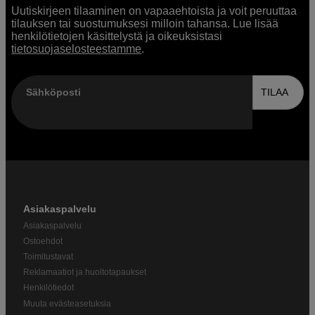
Uutiskirjeen tilaaminen on vapaaehtoista ja voit peruuttaa
tilauksen tai suostumuksesi milloin tahansa. Lue lisää
henkilötietojen käsittelystä ja oikeuksistasi
tietosuojaselosteestamme
.
Sähköposti
TILAA
Asiakaspalvelu
Asiakaspalvelu
Ostoehdot
Toimitustavat
Reklamaatiot ja huoltotapaukset
Henkilötiedot
Muuta evästeasetuksia