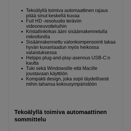
Tekoälyllä toimiva automaattinen rajaus
pitää sinut keskellä kuvaa
Full HD -resoluutio teräviin
videoneuvotteluihin
Kristallinkirkas ääni sisäänrakennetulla
mikrofonilla
Sisäänrakennettu valonkompensointi takaa
hyvän kuvanlaadun myös heikossa
valaistuksessa
Helppo plug-and-play-asennus USB-C:n
kautta
Tuki sekä Windowsille että Macille
joustavaan käyttöön
Kompakti design, joka sopii täydellisesti
mihin tahansa kokousympäristöön
Tekoälyllä toimiva automaattinen
sommittelu