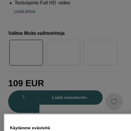
Teräväpiirto Full HD -video
Lisää tietoa
Valitse Muita vaihtoehtoja
109
EUR
Määrä
Lisää ostoskoriin
Maksa Svea-erämaksulla
Käytämme evästeitä
Esimerkki: 36 kk, 4 EUR/kk, yhteensä 149 EUR, todellinen vuosikorko