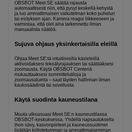
OBSBOT Meet SE säätää rajausta
automaattisesti niin, että pysyt keskellä kehystä
ja luo ammattimaisen vaikutelman koko puhelun
tai esityksen ajan. Kamera reagoi liikkeeseen ja
varmistaa, että olet aina tarkennettu ilman
manuaalista säätöä.
Sujuva ohjaus yksinkertaisilla eleillä
Ohjaa Meet SE:tä intuitiivisilla käsieleillä
aktivoidaksesi tekoälyrajauksen tai säätääksesi
zoomausta. Käytä OBSBOT Centeriä
mukauttaaksesi sommittelutiloja ja
zoomausalueita – saat täyden hallinnan ilman
kaukosäädintä tai sovellusta.
Käytä suodinta kauneustilana
Muuta ulkoasuasi Meet SE:n kauneustilassa
OBSBOT-keskuksessa. Yhdellä napsautuksella
ihon sävy, kasvonpiirteet ja kauneussuotimet
lisätään kiillotetumman ja ammattimaisemman