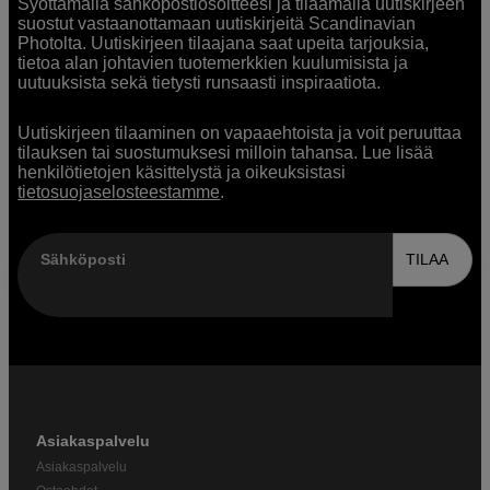
Syöttämällä sähköpostiosoitteesi ja tilaamalla uutiskirjeen
suostut vastaanottamaan uutiskirjeitä Scandinavian
Photolta. Uutiskirjeen tilaajana saat upeita tarjouksia,
tietoa alan johtavien tuotemerkkien kuulumisista ja
uutuuksista sekä tietysti runsaasti inspiraatiota.
Uutiskirjeen tilaaminen on vapaaehtoista ja voit peruuttaa
tilauksen tai suostumuksesi milloin tahansa. Lue lisää
henkilötietojen käsittelystä ja oikeuksistasi
tietosuojaselosteestamme
.
Sähköposti
TILAA
Asiakaspalvelu
Asiakaspalvelu