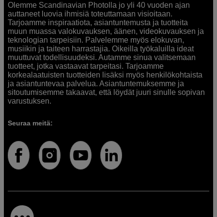
Olemme Scandinavian Photolla jo yli 40 vuoden ajan
auttaneet luovia ihmisiä toteuttamaan visioitaan.
Tarjoamme inspiraatiota, asiantuntemusta ja tuotteita
muun muassa valokuvauksen, äänen, videokuvauksen ja
teknologian tarpeisiin. Palvelemme myös elokuvan,
musiikin ja taiteen harrastajia. Oikeilla työkaluilla ideat
muuttuvat todellisuudeksi. Autamme sinua valitsemaan
tuotteet, jotka vastaavat tarpeitasi. Tarjoamme
korkealaatuisten tuotteiden lisäksi myös henkilökohtaista
ja asiantuntevaa palvelua. Asiantuntemuksemme ja
sitoutumisemme takaavat, että löydät juuri sinulle sopivan
varustuksen.
Seuraa meitä: