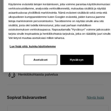
19,07 %
Käytämme evästeitä tietojen keräämiseen, jotta voimme parantaa käyttökokemustasi
Avausmaksu 5 EUR, laskutusmaksu 0 EUR/kk lisäksi
verkkosivustollamme, analysoida verkkoliikennettä, mukauttaa sisältöä ja näyttää
asiaankuuluvaa yksilöllistä markkinointia. Nämä evästeet sisältävät sekä omia että
Lainaaminen maksaa!
Jos et pysty maksamaan velkaa ajoissa, saatat
ulkopuolisten kumppaneidemme kuten Googlen evästeitä, joiden kanssa jaamme
saada maksuhäiriömerkinnän. Se voi vaikeuttaa asunnon vuokraamista,
tietoja markkinoinnin personoimiseksi. Tavoitteemme on näyttää sinulle aina sitä
liittymien tekemistä ja uusien lainojen saamista. Apua saat kuntasi talous- ja
sisältöä, josta olet todella kiinnostunut, jotta saat parhaan mahdollisen
velkaneuvonnasta. Yhteystiedot löydät sivulta
kkv.fi (avautuu uuteen
ostokokemuksen verkkokaupassa. Napsauttamalla "Hyväksyn" voimme jatkossakin
välilehteen)
tarjota sinulle inspiraatiota ja henkilökohtaisia tarjouksia, jotka on räätälöity juuri sinulle
Voit tietysti muuttaa asetuksiasi milloin tahansa.
Lue lisää siitä, kuinka käsittelemme
Ilmainen toimitus yli 200 EUR ostoksille
Asetukset
Hyväksyn
Osta nyt ja maksa myöhemmin
Henkilökohtaista palvelua
Sopivat lisävarusteet
Näytä lisää