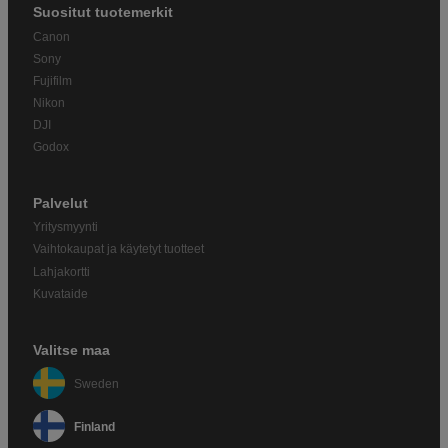
Suositut tuotemerkit
Canon
Sony
Fujifilm
Nikon
DJI
Godox
Palvelut
Yritysmyynti
Vaihtokaupat ja käytetyt tuotteet
Lahjakortti
Kuvataide
Valitse maa
Sweden
Finland