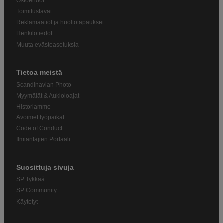
Ostoehdot
Toimitustavat
Reklamaatiot ja huoltotapaukset
Henkilötiedot
Muuta evästeasetuksia
Tietoa meistä
Scandinavian Photo
Myymälät & Aukioloajat
Historiamme
Avoimet työpaikat
Code of Conduct
Ilmiantajien Portaali
Suosittuja sivuja
SP Tykkää
SP Community
Käytetyt