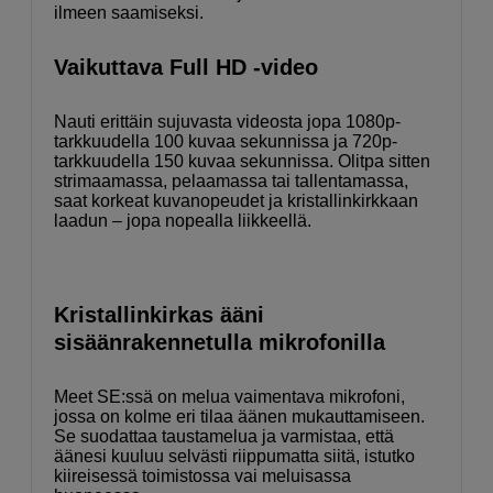
ilmeen saamiseksi.
Vaikuttava Full HD -video
Nauti erittäin sujuvasta videosta jopa 1080p-
tarkkuudella 100 kuvaa sekunnissa ja 720p-
tarkkuudella 150 kuvaa sekunnissa. Olitpa sitten
strimaamassa, pelaamassa tai tallentamassa,
saat korkeat kuvanopeudet ja kristallinkirkkaan
laadun – jopa nopealla liikkeellä.
Kristallinkirkas ääni
sisäänrakennetulla mikrofonilla
Meet SE:ssä on melua vaimentava mikrofoni,
jossa on kolme eri tilaa äänen mukauttamiseen.
Se suodattaa taustamelua ja varmistaa, että
äänesi kuuluu selvästi riippumatta siitä, istutko
kiireisessä toimistossa vai meluisassa