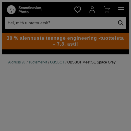
Hei, mitä tuotetta etsit?
30 % alennusta teenage engineering -tuotteista
– 7.8. asti!
Aloitussivu
Tuotemerkit
OBSBOT
OBSBOT Meet SE Space Grey