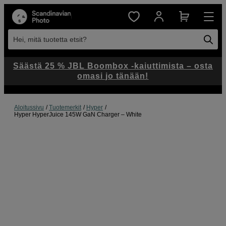
Hei, mitä tuotetta etsit?
Säästä 25 % JBL Boombox -kaiuttimista – osta
omasi jo tänään!
Aloitussivu
Tuotemerkit
Hyper
Hyper HyperJuice 145W GaN Charger – White