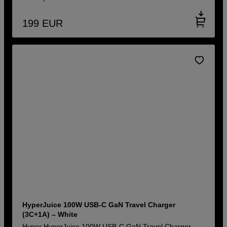
199
EUR
HyperJuice 100W USB-C GaN Travel Charger
(3C+1A) – White
Hyper HyperJuice 100W USB-C GaN Travel Charger