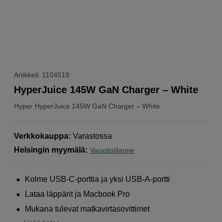
Artikkeli: 1104519
HyperJuice 145W GaN Charger – White
Hyper
HyperJuice 145W GaN Charger – White
Verkkokauppa
:
Varastossa
Helsingin myymälä
:
Varastotilanne
Kolme USB-C-porttia ja yksi USB-A-portti
Lataa läppärit ja Macbook Pro
Mukana tulevat matkavirtasovittimet