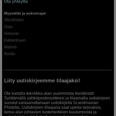
Ota yhteyttä
Myymälät ja aukioloajat
Stockholm
Oslo
Helsinki
København
Malmö
Borås
Liity uutiskirjeemme tilaajaksi!
Ole kartalla tekniikka-alan uusimmista trendeistä!
Syöttämällä sähköpostiosoitteesi ja tilaamalla uutiskirjeen
suostut vastaanottamaan uutiskirjeitä Scandinavian
Photolta. Uutiskirjeen tilaajana saat upeita tarjouksia,
tietoa alan johtavien tuotemerkkien kuulumisista ja