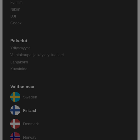
Fujifilm
Nikon
DJI
Godox
Palvelut
Yritysmyynti
Vaihtokaupat ja käytetyt tuotteet
Lahjakortti
Kuvataide
Valitse maa
Sweden
Finland
Denmark
Norway