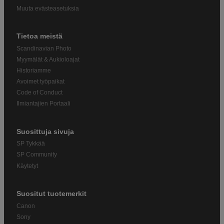
Muuta evästeasetuksia
Tietoa meistä
Scandinavian Photo
Myymälät & Aukioloajat
Historiamme
Avoimet työpaikat
Code of Conduct
Ilmiantajien Portaali
Suosittuja sivuja
SP Tykkää
SP Community
Käytetyt
Suositut tuotemerkit
Canon
Sony