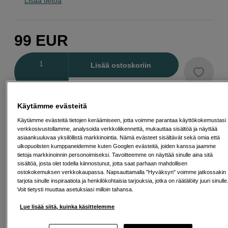
Lisää tietoa
99
EUR
Määrä
Lisää ostoskoriin
Käytämme evästeitä
Maksa Svea-erämaksulla
Esimerkki: 36 kk, 4 EUR/kk, yhteensä 149 EUR, todellinen vuosikorko
Käytämme evästeitä tietojen keräämiseen, jotta voimme parantaa käyttökokemustasi
verkkosivustollamme, analysoida verkkoliikennettä, mukauttaa sisältöä ja näyttää
19,07 %
asiaankuuluvaa yksilöllistä markkinointia. Nämä evästeet sisältävät sekä omia että
Avausmaksu 5 EUR, laskutusmaksu 0 EUR/kk lisäksi
ulkopuolisten kumppaneidemme kuten Googlen evästeitä, joiden kanssa jaamme
tietoja markkinoinnin personoimiseksi. Tavoitteemme on näyttää sinulle aina sitä
Lainaaminen maksaa!
Jos et pysty maksamaan velkaa ajoissa, saatat
saada maksuhäiriömerkinnän. Se voi vaikeuttaa asunnon vuokraamista,
sisältöä, josta olet todella kiinnostunut, jotta saat parhaan mahdollisen
liittymien tekemistä ja uusien lainojen saamista. Apua saat kuntasi talous- ja
ostokokemuksen verkkokaupassa. Napsauttamalla "Hyväksyn" voimme jatkossakin
velkaneuvonnasta. Yhteystiedot löydät sivulta
kkv.fi (avautuu uuteen
tarjota sinulle inspiraatiota ja henkilökohtaisia tarjouksia, jotka on räätälöity juuri sinulle
välilehteen)
Voit tietysti muuttaa asetuksiasi milloin tahansa.
Lue lisää siitä, kuinka käsittelemme