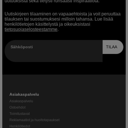
uutuuksista sekä tietysti runsaasti inspiraatiota.
Uutiskirjeen tilaaminen on vapaaehtoista ja voit peruuttaa
tilauksen tai suostumuksesi milloin tahansa. Lue lisää
henkilötietojen käsittelystä ja oikeuksistasi
tietosuojaselosteestamme
.
Sähköposti
TILAA
Asiakaspalvelu
Asiakaspalvelu
Ostoehdot
Toimitustavat
Reklamaatiot ja huoltotapaukset
Henkilötiedot