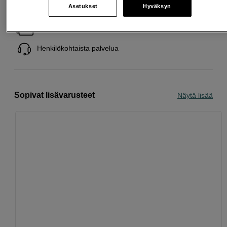
Asetukset
Hyväksyn
Ilmainen toimitus yli 200 EUR ostoksille
Osta nyt ja maksa myöhemmin
Henkilökohtaista palvelua
Sopivat lisävarusteet
Näytä lisää