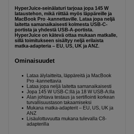
HyperJuice-seinälaturi tarjoaa jopa 145 W
lataustehon, mikä riittää myös läppäreille ja
MacBook Pro -kannettaville. Lataa jopa neljä
laitetta samanaikaisesti kolmesta USB-C-
portista ja yhdestä USB-A-portista.
HyperJuice on kätevä ottaa mukaan matkalle,
sillä toimitukseen sisältyy neljä erilaista
matka-adapteria – EU, US, UK ja ANZ.
Ominaisuudet
Lataa älylaitteita, läppäreitä ja MacBook
Pro -kannettavia
Lataa jopa neljä laitetta samanaikaisesti
Jopa 145 W USB-C:llä ja 18 W USB-A:lla
Alan johtava testaus ja sertifiointi korkean
turvallisuustason takaamiseksi
Mukana matka-adapterit – EU, US, UK ja
ANZ
Lisäulottuvuutta mukana tulevalla C8-
adapterilla