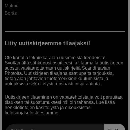
Malmö
Borås
Liity uutiskirjeemme tilaajaksi!
Ole kartalla tekniikka-alan uusimmista trendeistä!
Syöttämällä sähköpostiosoitteesi ja tilaamalla uutiskirjeen
suostut vastaanottamaan uutiskirjeitä Scandinavian
Photolta. Uutiskirjeen tilaajana saat upeita tarjouksia,
tietoa alan johtavien tuotemerkkien kuulumisista ja
uutuuksista sekä tietysti runsaasti inspiraatiota.
Uutiskirjeen tilaaminen on vapaaehtoista ja voit peruuttaa
tilauksen tai suostumuksesi milloin tahansa. Lue lisää
henkilötietojen käsittelystä ja oikeuksistasi
tietosuojaselosteestamme
.