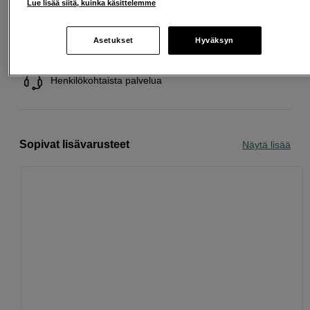
Lue lisää siitä, kuinka käsittelemme
Ilmainen toimitus yli 200 EUR ostoksille
Asetukset
Hyväksyn
Osta nyt ja maksa myöhemmin
Henkilökohtaista palvelua
Sopivat lisävarusteet
Näytä lisää