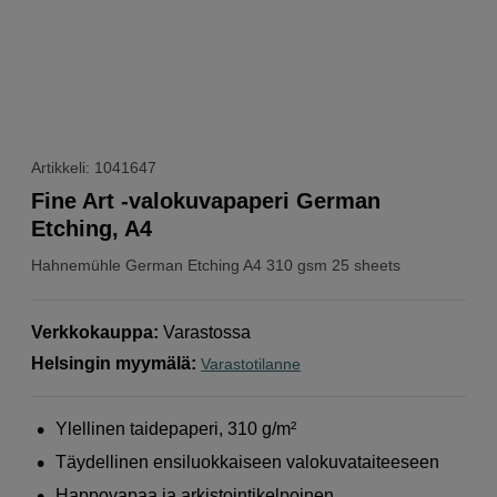
Artikkeli: 1041647
Fine Art -valokuvapaperi German
Etching, A4
Hahnemühle
German Etching A4 310 gsm 25 sheets
Verkkokauppa
:
Varastossa
Helsingin myymälä
:
Varastotilanne
Ylellinen taidepaperi, 310 g/m²
Täydellinen ensiluokkaiseen valokuvataiteeseen
Happovapaa ja arkistointikelpoinen