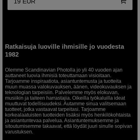
19
EUR
Ratkaisuja luoville ihmisille jo vuodesta
1982
Olemme Scandinavian Photolla jo yli 40 vuoden ajan
auttaneet luovia ihmisiä toteuttamaan visioitaan.
Tarjoamme inspiraatiota, asiantuntemusta ja tuotteita
muun muassa valokuvauksen, äänen, videokuvauksen ja
teknologian tarpeisiin. Palvelemme myös elokuvan,
musiikin ja taiteen harrastajia. Oikeilla työkaluilla ideat
muuttuvat todellisuudeksi. Autamme sinua valitsemaan
tuotteet, jotka vastaavat tarpeitasi. Tarjoamme
korkealaatuisten tuotteiden lisäksi myös henkilökohtaista
ja asiantuntevaa palvelua. Asiantuntemuksemme ja
sitoutumisemme takaavat, että löydät juuri sinulle sopivan
varustuksen.