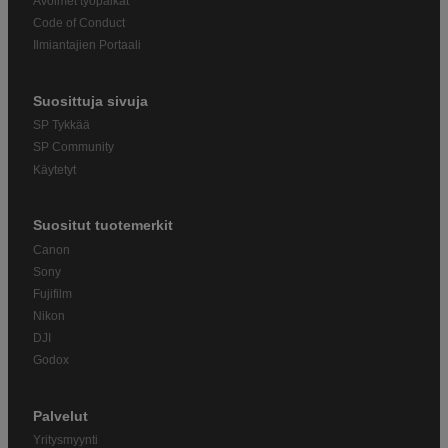
Avoimet työpaikat
Code of Conduct
Ilmiantajien Portaali
Suosittuja sivuja
SP Tykkää
SP Community
Käytetyt
Suositut tuotemerkit
Canon
Sony
Fujifilm
Nikon
DJI
Godox
Palvelut
Yritysmyynti