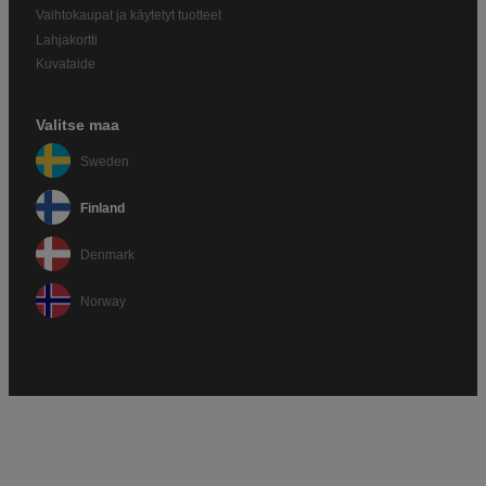
Vaihtokaupat ja käytetyt tuotteet
Lahjakortti
Kuvataide
Valitse maa
Sweden
Finland
Denmark
Norway