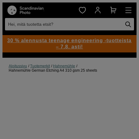
Hei, mitä tuotetta etsit?
30 % alennusta teenage engineering -tuotteista
– 7.8. asti!
Aloitussivu
Tuotemerkit
Hahnemühle
Hahnemühle German Etching A4 310 gsm 25 sheets