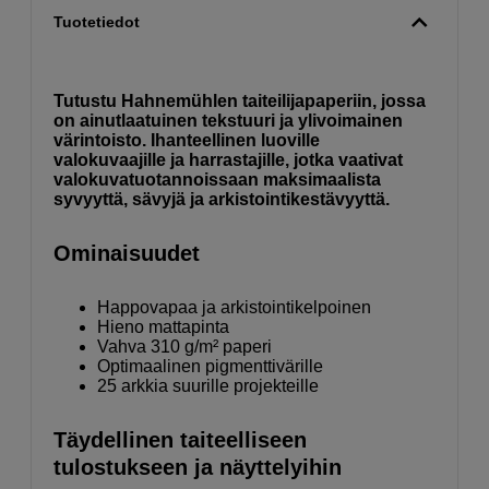
Tuotetiedot
Tutustu Hahnemühlen taiteilijapaperiin, jossa
on ainutlaatuinen tekstuuri ja ylivoimainen
värintoisto. Ihanteellinen luoville
valokuvaajille ja harrastajille, jotka vaativat
valokuvatuotannoissaan maksimaalista
syvyyttä, sävyjä ja arkistointikestävyyttä.
Ominaisuudet
Happovapaa ja arkistointikelpoinen
Hieno mattapinta
Vahva 310 g/m² paperi
Optimaalinen pigmenttivärille
25 arkkia suurille projekteille
Täydellinen taiteelliseen
tulostukseen ja näyttelyihin