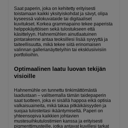
Saat paperin, joka on kehitetty erityisesti
toistamaan kaikki yksityiskohdat ja sävyt, olipa
kyseessä valokuvataide tai digitaaliset
kuvitukset. Korkea grammapaino tekee paperista
helppokäyttöisen sekä tulostukseen että
käsittelyyn. Hahnemühlen ainutlaatuinen
pintarakenne antaa teoksillesi lisää syvyyttä ja
taiteellisuutta, mikä tekee siitä erinomaisen
valinnan gallerianäyttelyihin tai eksklusiivisiin
portfolioihin.
Optimaalinen laatu luovan tekijän
visioille
Hahnemühle on tunnettu tinkimättömästä
laadustaan – valitsemalla tämän taidepaperin
saat tuotteen, joka ei sisällä happoa eikä optisia
valkaisuaineita, mikä takaa pitkäikäisyyden ja
suojaa tulosteitasi ikääntymiseltä. Paperi on
yhteensopiva kaikkien johtavien
mustesuihkutulostimien kanssa ja erityisesti
pigmenttimusteille, jotka antavat kuvillesi tarkat