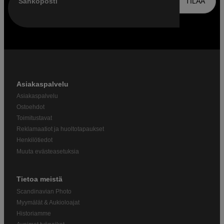
Sähköposti
TILAA
Asiakaspalvelu
Asiakaspalvelu
Ostoehdot
Toimitustavat
Reklamaatiot ja huoltotapaukset
Henkilötiedot
Muuta evästeasetuksia
Tietoa meistä
Scandinavian Photo
Myymälät & Aukioloajat
Historiamme