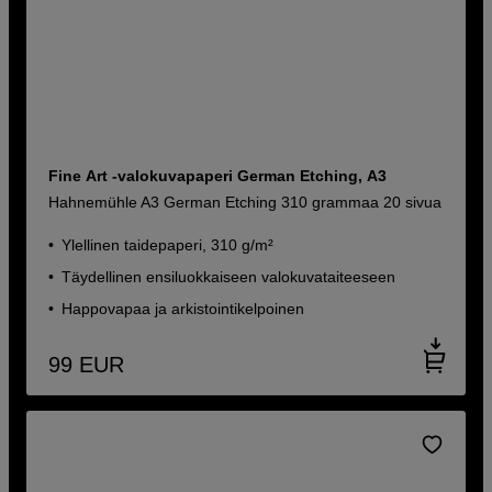
Fine Art -valokuvapaperi German Etching, A3
Hahnemühle A3 German Etching 310 grammaa 20 sivua
Ylellinen taidepaperi, 310 g/m²
Täydellinen ensiluokkaiseen valokuvataiteeseen
Happovapaa ja arkistointikelpoinen
99
EUR