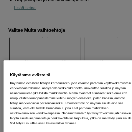
Lisää tietoa
Valitse Muita vaihtoehtoja
A4
A3
A2
Käytämme evästeitä
49
EUR
Käytämme evästeitä tietojen keräämiseen, jotta voimme parantaa käyttökokemustasi
verkkosivustollamme, analysoida verkkoliikennettä, mukauttaa sisältöä ja näyttää
Maksa heti tai jaa useampaan osamaksuun
Lue lisää
asiaankuuluvaa yksilöllistä markkinointia. Nämä evästeet sisältävät sekä omia että
ulkopuolisten kumppaneidemme kuten Googlen evästeitä, joiden kanssa jaamme
Määrä
tietoja markkinoinnin personoimiseksi. Tavoitteemme on näyttää sinulle aina sitä
Lisää ostoskoriin
sisältöä, josta olet todella kiinnostunut, jotta saat parhaan mahdollisen
ostokokemuksen verkkokaupassa. Napsauttamalla "Hyväksyn" voimme jatkossakin
tarjota sinulle inspiraatiota ja henkilökohtaisia tarjouksia, jotka on räätälöity juuri sinulle
Voit tietysti muuttaa asetuksiasi milloin tahansa.