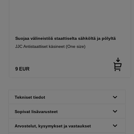
Suojaa välineistöä staattiselta sähköltä ja pölyltä
JJC Antistaattiset käsineet (One size)
9
EUR
Tekniset tiedot
Sopivat lisävarusteet
Arvostelut, kysymykset ja vastaukset