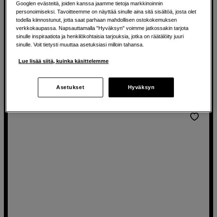
Googlen evästeitä, joiden kanssa jaamme tietoja markkinoinnin
sivua
personoimiseksi. Tavoitteemme on näyttää sinulle aina sitä sisältöä, josta olet
todella kiinnostunut, jotta saat parhaan mahdollisen ostokokemuksen
Matta ja selkeä huopapinta.
verkkokaupassa. Napsauttamalla "Hyväksyn" voimme jatkossakin tarjota
sinulle inspiraatiota ja henkilökohtaisia tarjouksia, jotka on räätälöity juuri
100 % puuvillaa.
sinulle. Voit tietysti muuttaa asetuksiasi milloin tahansa.
Happo- ja ligniinivapaa.
Lue lisää siitä, kuinka käsittelemme
229
EUR
Asetukset
Hyväksyn