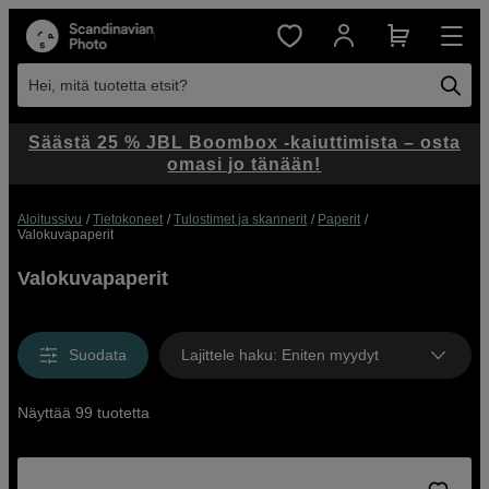
Hei, mitä tuotetta etsit?
Säästä 25 % JBL Boombox -kaiuttimista – osta
omasi jo tänään!
Aloitussivu
Tietokoneet
Tulostimet ja skannerit
Paperit
Valokuvapaperit
Valokuvapaperit
Suodata
Lajittele haku
:
Eniten myydyt
Näyttää 99 tuotetta