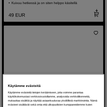
Kuivuu hetkessä ja on siten helppo käsitellä
49
EUR
Käytämme evästeitä
Käytämme evästeitä tietojen keräämiseen, jotta voimme parantaa
käyttökokemustasi verkkosivustollamme, analysoida verkkoliikennettä,
Taiteellinen valokuvapaperi tulostukseen
mukauttaa sisältöä ja näyttää asiaankuuluvaa yksilöllistä markkinointia. Nämä
evästeet sisältävät sekä omia että ulkopuolisten kumppaneidemme kuten
Hahnemühle Inkjetpaperi A2 PhotoRag 308 grammaa 25