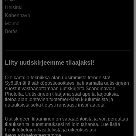
Helsinki
København
Malmö
Borås
Liity uutiskirjeemme tilaajaksi!
Ole kartalla tekniikka-alan uusimmista trendeistä!
Syöttämällä sähköpostiosoitteesi ja tilaamalla uutiskirjeen
suostut vastaanottamaan uutiskirjeitä Scandinavian
Photolta. Uutiskirjeen tilaajana saat upeita tarjouksia,
tietoa alan johtavien tuotemerkkien kuulumisista ja
uutuuksista sekä tietysti runsaasti inspiraatiota.
Uutiskirjeen tilaaminen on vapaaehtoista ja voit peruuttaa
tilauksen tai suostumuksesi milloin tahansa. Lue lisää
henkilötietojen käsittelystä ja oikeuksistasi
tietosuojaselosteestamme
.