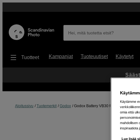
Hei, mitä tuotetta etsit?
Kampanjat
Tuoteuutiset
Käytetyt
Tuotteet
Sääst
Käytämme
Käytämme evä
Aloitussivu
Tuotemerkit
Godox
Godox Battery VB30 for V1 Pro
verkkoliikenn
omia että ul
personoimisek
mahdollisen 
inspiraatiota 
Lue lisää s