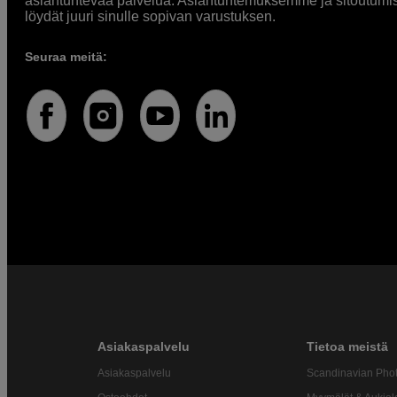
asiantuntevaa palvelua. Asiantuntemuksemme ja sitoutumi
löydät juuri sinulle sopivan varustuksen.
Seuraa meitä:
Asiakaspalvelu
Tietoa meistä
Asiakaspalvelu
Scandinavian Pho