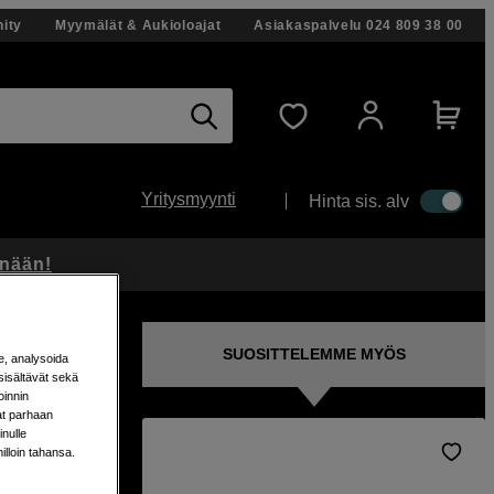
ity
Myymälät & Aukioloajat
Asiakaspalvelu
024 809 38 00
Yritysmyynti
Hinta sis. alv
änään!
SUOSITTELEMME MYÖS
e, analysoida
sisältävät sekä
oinnin
aat parhaan
nulle
milloin tahansa.