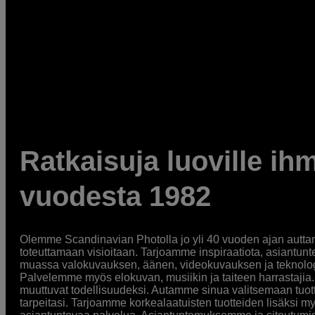
Ratkaisuja luoville ihm
vuodesta 1982
Olemme Scandinavian Photolla jo yli 40 vuoden ajan auttan
toteuttamaan visioitaan. Tarjoamme inspiraatiota, asiantunt
muassa valokuvauksen, äänen, videokuvauksen ja teknologi
Palvelemme myös elokuvan, musiikin ja taiteen harrastajia. O
muuttuvat todellisuudeksi. Autamme sinua valitsemaan tuott
tarpeitasi. Tarjoamme korkealaatuisten tuotteiden lisäksi m