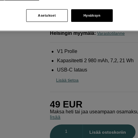
Godox
Battery VB30 for V1 Pro
Asetukset
Hyväksyn
Verkkokauppa
:
Varastossa
Helsingin myymälä
:
Varastotilanne
V1 Prolle
Kapasiteetti 2 980 mAh, 7,2, 21 Wh
USB-C lataus
Lisää tietoa
49
EUR
Maksa heti tai jaa useampaan osamaks
lisää
Määrä
Lisää ostoskoriin