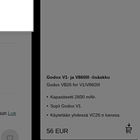
Godox V1- ja V860III -lisäakku
Godox VB26 for V1/V860III
Kapasiteetti 2600 mAh.
Sopii Godox V1.
uun
Lue
Käytetään yhdessä VC26:n kanssa.
56
EUR