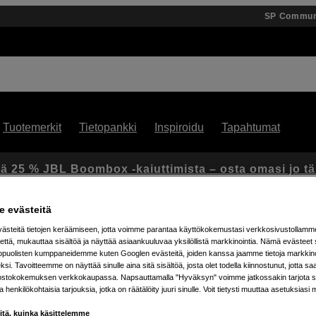
SP Commun
Tuotemerkit
Tietopankki
Inspiroidu
Tapahtumat
ä 25 % JBL Boombox -kaiuttimista – osta omasi jo t
 evästeitä
steitä tietojen keräämiseen, jotta voimme parantaa käyttökokemustasi verkkosivustollamm
että, mukauttaa sisältöä ja näyttää asiaankuuluvaa yksilöllistä markkinointia. Nämä evästeet 
kopuolisten kumppaneidemme kuten Googlen evästeitä, joiden kanssa jaamme tietoja markkin
si. Tavoitteemme on näyttää sinulle aina sitä sisältöä, josta olet todella kiinnostunut, jotta s
ostokokemuksen verkkokaupassa. Napsauttamalla "Hyväksyn" voimme jatkossakin tarjota si
Artikkeli: 1061911
ja henkilökohtaisia tarjouksia, jotka on räätälöity juuri sinulle. Voit tietysti muuttaa asetuksiasi 
Akku Godox V1 Prolle
iitä, kuinka käsittelemme