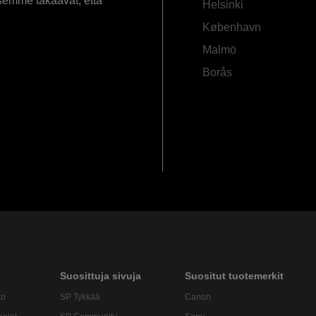
semme takaavat, että
Helsinki
København
Malmö
Borås
Suosittuja sivuja
Suositut tuotemerkit
to
SP Tykkää
Canon