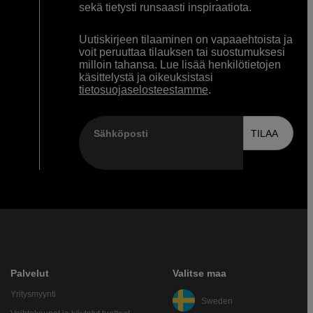
sekä tietysti runsaasti inspiraatiota.
Uutiskirjeen tilaaminen on vapaaehtoista ja
voit peruuttaa tilauksen tai suostumuksesi
milloin tahansa. Lue lisää henkilötietojen
käsittelystä ja oikeuksistasi
tietosuojaselosteestamme
.
Sähköposti
TILAA
Palvelut
Valitse maa
Yritysmyynti
Sweden