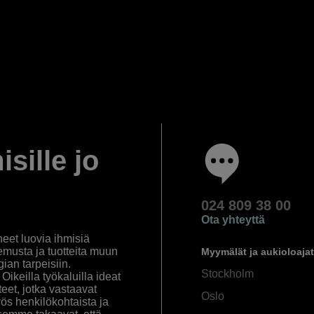
isille jo
024 809 38 00
Ota yhteyttä
eet luovia ihmisiä
emusta ja tuotteita muun
Myymälät ja aukioloajat
an tarpeisiin.
Stockholm
ikeilla työkaluilla ideat
eet, jotka vastaavat
Oslo
yös henkilökohtaista ja