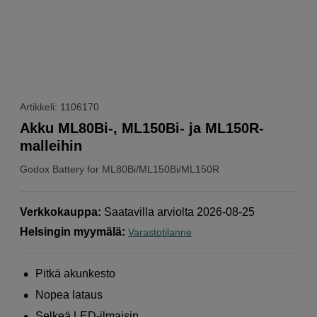
Artikkeli: 1106170
Akku ML80Bi-, ML150Bi- ja ML150R-
malleihin
Godox
Battery for ML80Bi/ML150Bi/ML150R
Verkkokauppa
:
Saatavilla arviolta 2026-08-25
Helsingin myymälä
:
Varastotilanne
Pitkä akunkesto
Nopea lataus
Selkeä LED-ilmaisin