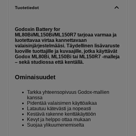
Tuotetiedot
Godoxin Battery for
ML80Bi/ML150Bi/ML150R7 tarjoaa varmaa ja
luotettavaa virtaa kannettavaan
valaisinjärjestelmääsi. Täydellinen lisävaruste
luoville tuottajille ja kuvaajille, jotka käyttävät
Godox ML80Bi, ML150Bi tai ML150R7 -malleja
– sekä studiossa että kentällä.
Ominaisuudet
Tarkka yhteensopivuus Godox-mallien
kanssa
Pidentää valaisimen käyttöaikaa
Latautuu kätevästi ja nopeasti
Kestävä rakenne kenttäkäyttöön
Kevyt ja helppo ottaa mukaan
Suojaa ylikuumenemiselta