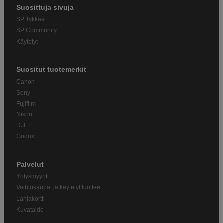
Suosittuja sivuja
SP Tykkää
SP Community
Käytetyt
Suositut tuotemerkit
Canon
Sony
Fujifilm
Nikon
DJI
Godox
Palvelut
Yritysmyynti
Vaihtokaupat ja käytetyt tuotteet
Lahjakortti
Kuvataide