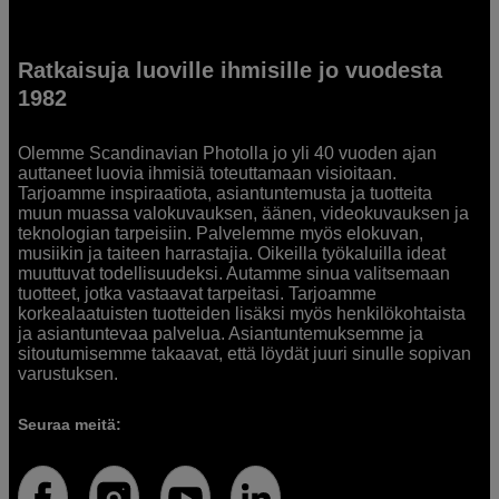
Ratkaisuja luoville ihmisille jo vuodesta
1982
Olemme Scandinavian Photolla jo yli 40 vuoden ajan
auttaneet luovia ihmisiä toteuttamaan visioitaan.
Tarjoamme inspiraatiota, asiantuntemusta ja tuotteita
muun muassa valokuvauksen, äänen, videokuvauksen ja
teknologian tarpeisiin. Palvelemme myös elokuvan,
musiikin ja taiteen harrastajia. Oikeilla työkaluilla ideat
muuttuvat todellisuudeksi. Autamme sinua valitsemaan
tuotteet, jotka vastaavat tarpeitasi. Tarjoamme
korkealaatuisten tuotteiden lisäksi myös henkilökohtaista
ja asiantuntevaa palvelua. Asiantuntemuksemme ja
sitoutumisemme takaavat, että löydät juuri sinulle sopivan
varustuksen.
Seuraa meitä: