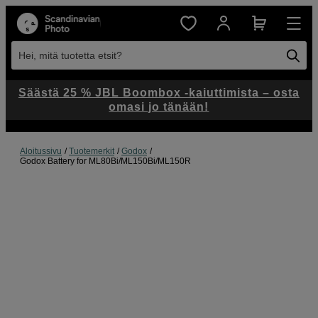
Hei, mitä tuotetta etsit?
Säästä 25 % JBL Boombox -kaiuttimista – osta
omasi jo tänään!
Aloitussivu
Tuotemerkit
Godox
Godox Battery for ML80Bi/ML150Bi/ML150R