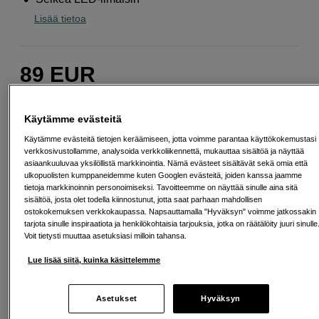
Lisää tietoa
89
EUR
Määrä
Lisää ostoskoriin
Käytämme evästeitä
Käytämme evästeitä tietojen keräämiseen, jotta voimme parantaa käyttökokemustasi
verkkosivustollamme, analysoida verkkoliikennettä, mukauttaa sisältöä ja näyttää
asiaankuuluvaa yksilöllistä markkinointia. Nämä evästeet sisältävät sekä omia että
Maksa Svea-erämaksulla
ulkopuolisten kumppaneidemme kuten Googlen evästeitä, joiden kanssa jaamme
Esimerkki: 36 kk, 3 EUR/kk, yhteensä 113 EUR, todellinen vuosikorko
tietoja markkinoinnin personoimiseksi. Tavoitteemme on näyttää sinulle aina sitä
19,07 %
sisältöä, josta olet todella kiinnostunut, jotta saat parhaan mahdollisen
Avausmaksu 5 EUR, laskutusmaksu 0 EUR/kk lisäksi
ostokokemuksen verkkokaupassa. Napsauttamalla "Hyväksyn" voimme jatkossakin
tarjota sinulle inspiraatiota ja henkilökohtaisia tarjouksia, jotka on räätälöity juuri sinulle
Lainaaminen maksaa!
Jos et pysty maksamaan velkaa ajoissa, saatat
Voit tietysti muuttaa asetuksiasi milloin tahansa.
saada maksuhäiriömerkinnän. Se voi vaikeuttaa asunnon vuokraamista,
liittymien tekemistä ja uusien lainojen saamista. Apua saat kuntasi talous- ja
Lue lisää siitä, kuinka käsittelemme
velkaneuvonnasta. Yhteystiedot löydät sivulta
kkv.fi (avautuu uuteen
välilehteen)
Asetukset
Hyväksyn