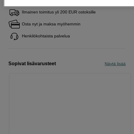
Ilmainen toimitus yli 200 EUR ostoksille
Osta nyt ja maksa myöhemmin
Henkilökohtaista palvelua
Sopivat lisävarusteet
Näytä lisää