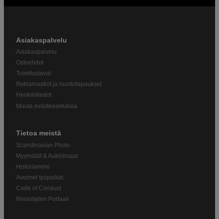
Asiakaspalvelu
Asiakaspalvelu
Ostoehdot
Toimitustavat
Reklamaatiot ja huoltotapaukset
Henkilötiedot
Muuta evästeasetuksia
Tietoa meistä
Scandinavian Photo
Myymälät & Aukioloajat
Historiamme
Avoimet työpaikat
Code of Conduct
Ilmiantajien Portaali