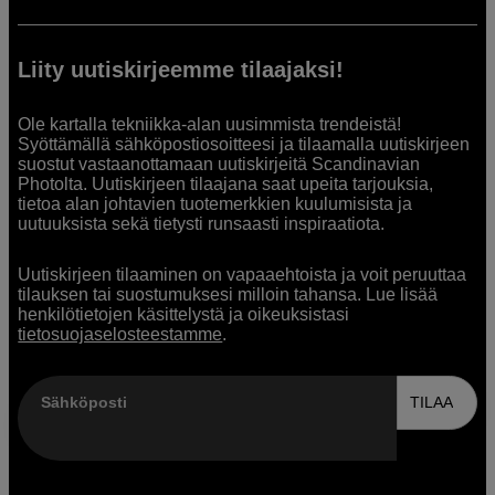
Liity uutiskirjeemme tilaajaksi!
Ole kartalla tekniikka-alan uusimmista trendeistä!
Syöttämällä sähköpostiosoitteesi ja tilaamalla uutiskirjeen
suostut vastaanottamaan uutiskirjeitä Scandinavian
Photolta. Uutiskirjeen tilaajana saat upeita tarjouksia,
tietoa alan johtavien tuotemerkkien kuulumisista ja
uutuuksista sekä tietysti runsaasti inspiraatiota.
Uutiskirjeen tilaaminen on vapaaehtoista ja voit peruuttaa
tilauksen tai suostumuksesi milloin tahansa. Lue lisää
henkilötietojen käsittelystä ja oikeuksistasi
tietosuojaselosteestamme
.
Sähköposti
TILAA