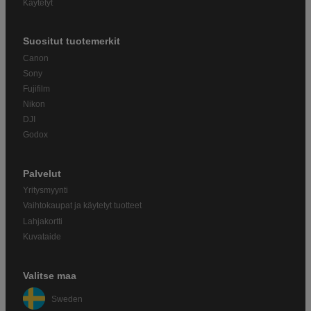
Käytetyt
Suositut tuotemerkit
Canon
Sony
Fujifilm
Nikon
DJI
Godox
Palvelut
Yritysmyynti
Vaihtokaupat ja käytetyt tuotteet
Lahjakortti
Kuvataide
Valitse maa
Sweden