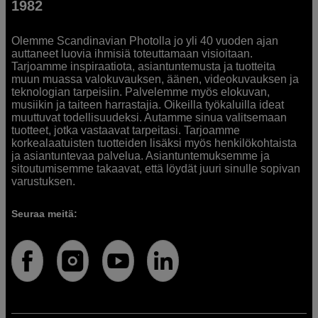
1982
Olemme Scandinavian Photolla jo yli 40 vuoden ajan
auttaneet luovia ihmisiä toteuttamaan visioitaan.
Tarjoamme inspiraatiota, asiantuntemusta ja tuotteita
muun muassa valokuvauksen, äänen, videokuvauksen ja
teknologian tarpeisiin. Palvelemme myös elokuvan,
musiikin ja taiteen harrastajia. Oikeilla työkaluilla ideat
muuttuvat todellisuudeksi. Autamme sinua valitsemaan
tuotteet, jotka vastaavat tarpeitasi. Tarjoamme
korkealaatuisten tuotteiden lisäksi myös henkilökohtaista
ja asiantuntevaa palvelua. Asiantuntemuksemme ja
sitoutumisemme takaavat, että löydät juuri sinulle sopivan
varustuksen.
Seuraa meitä: