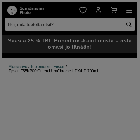
Hei, mitä tuotetta etsit?
Säästä 25 % JBL Boombox -kaiuttimista – osta
omasi jo tänään!
Aloitussivu
Tuotemerkit
Epson
Epson T55KB00 Green UltraChrome HDX/HD 700ml