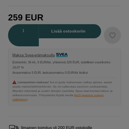
259
EUR
Määrä
Lisää ostoskoriin
Maksa Svea-erämaksulla
Esimerkki: 36 kk, 9 EUR/kk, yhteensä 329 EUR, todellinen vuosikorko
19,07 %
Avausmaksu 5 EUR, laskutusmaksu 0 EUR/kk lisäksi
Lainaaminen maksaa!
Jos et pysty maksamaan velkaa ajoissa, saatat
saada maksuhäiriömerkinnän. Se voi vaikeuttaa asunnon vuokraamista,
liittymien tekemistä ja uusien lainojen saamista. Apua saat kuntasi talous- ja
velkaneuvonnasta. Yhteystiedot löydät sivulta
kkv.fi (avautuu uuteen
välilehteen)
Ilmainen toimitus yli 200 EUR ostoksille