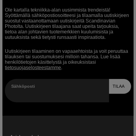
Ole kartalla tekniikka-alan uusimmista trendeistä!
Syöttämällä sähköpostiosoitteesi ja tilaamalla uutiskirjeen
suostut vastaanottamaan uutiskirjeitä Scandinavian
Photolta. Uutiskirjeen tilaajana saat upeita tarjouksia,
tietoa alan johtavien tuotemerkkien kuulumisista ja
uutuuksista sekä tietysti runsaasti inspiraatiota.
Uutiskirjeen tilaaminen on vapaaehtoista ja voit peruuttaa
tilauksen tai suostumuksesi milloin tahansa. Lue lisää
henkilötietojen käsittelystä ja oikeuksistasi
tietosuojaselosteestamme
.
Sähköposti
TILAA