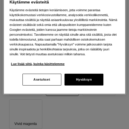
Käytämme evästeitä
Käytämme evästeitä tietojen keräämiseen, jotta voimme parantaa
käyttökokemustasi verkkosivustollamme, analysoida verkkoliikennettä,
mukauttaa sisältöä ja näyttää asiaankuuluvaa yksilöllistä markkinointia. Nämä
Keltainen
Oranssi
Photo musta
evästeet sisältävät sekä omia että ulkopuolisten kumppaneidemme kuten
Googlen evästeitä, joiden kanssa jaamme tietoja markkinoinnin
personoimiseksi. Tavoitteemme on näyttää sinulle aina sitä sisältöä, josta olet
todella kiinnostunut, jotta saat parhaan mahdollisen ostokokemuksen
verkkokaupassa. Napsauttamalla "Hyväksyn" voimme jatkossakin tarjota
sinulle inspiraatiota ja henkilökohtaisia tarjouksia, jotka on räätälöity juuri
Vaalean vaalea
sinulle. Voit tietysti muuttaa asetuksiasi milloin tahansa.
Syaani
Vaalea syyani
musta
Lue lisää siitä, kuinka käsittelemme
Asetukset
Hyväksyn
Vaaleanmusta
Vihreä
Violetti
Vivid magenta