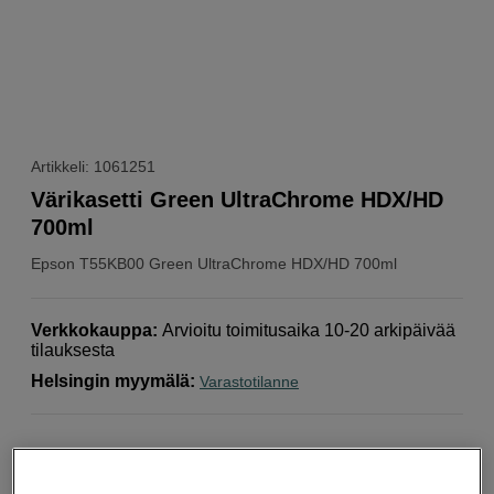
Artikkeli: 1061251
Värikasetti Green UltraChrome HDX/HD
700ml
Epson
T55KB00 Green UltraChrome HDX/HD 700ml
Verkkokauppa
:
Arvioitu toimitusaika 10-20 arkipäivää
tilauksesta
Helsingin myymälä
:
Varastotilanne
Valitse Väri