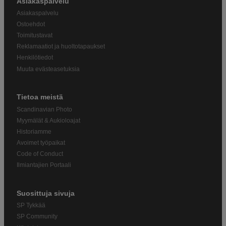
Asiakaspalvelu
Asiakaspalvelu
Ostoehdot
Toimitustavat
Reklamaatiot ja huoltotapaukset
Henkilötiedot
Muuta evästeasetuksia
Tietoa meistä
Scandinavian Photo
Myymälät & Aukioloajat
Historiamme
Avoimet työpaikat
Code of Conduct
Ilmiantajien Portaali
Suosittuja sivuja
SP Tykkää
SP Community