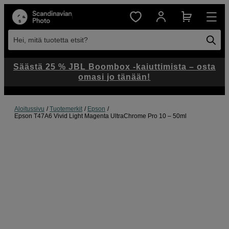
Hei, mitä tuotetta etsit?
Säästä 25 % JBL Boombox -kaiuttimista – osta
omasi jo tänään!
Aloitussivu
Tuotemerkit
Epson
Epson T47A6 Vivid Light Magenta UltraChrome Pro 10 – 50ml