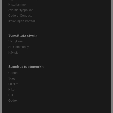
Historiamme
Avoimet työpaikat
Code of Conduct
Ilmiantajien Portaali
Suosittuja sivuja
SP Tykkää
SP Community
Käytetyt
Suositut tuotemerkit
Canon
Sony
Fujifilm
Nikon
DJI
Godox