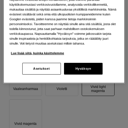
käyttökokemustasi verkkosivustollamme, analysoida verkkoliikennettä,
mukauttaa sisältöä ja näyttää asiaankuuluvaa yksilöllistä markkinointia. Nämä
evästeet sisältävät sekä omia että ulkopuolisten kumppaneidemme kuten
Googlen evästeitä, joiden kanssa jaamme tietoja markkinoinnin
Harmaa
Keltainen
Matta musta
personoimiseksi. Tavoitteemme on näyttää sinulle aina sitä sisältöä, josta olet
todella kiinnostunut, jotta saat parhaan mahdollisen ostokokemuksen
verkkokaupassa. Napsauttamalla "Hyväksyn" voimme jatkossakin tarjota
sinulle inspiraatiota ja henkilökohtaisia tarjouksia, jotka on räätälöity juuri
sinulle. Voit tietysti muuttaa asetuksiasi milloin tahansa.
Lue lisää siitä, kuinka käsittelemme
Photo musta
Syaani
Vaalea syyani
Asetukset
Hyväksyn
Vivid light
Vaaleanharmaa
Violetti
magenta
Vivid magenta