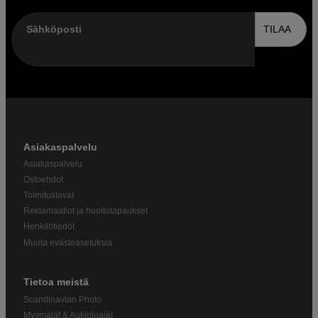
Sähköposti
TILAA
Asiakaspalvelu
Asiakaspalvelu
Ostoehdot
Toimitustavat
Reklamaatiot ja huoltotapaukset
Henkilötiedot
Muuta evästeasetuksia
Tietoa meistä
Scandinavian Photo
Myymälät & Aukioloajat