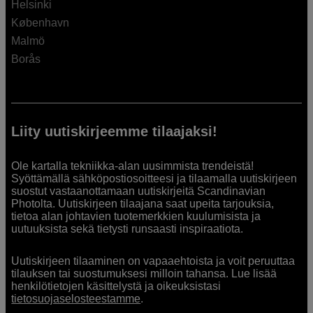
Helsinki
København
Malmö
Borås
Liity uutiskirjeemme tilaajaksi!
Ole kartalla tekniikka-alan uusimmista trendeistä!
Syöttämällä sähköpostiosoitteesi ja tilaamalla uutiskirjeen
suostut vastaanottamaan uutiskirjeitä Scandinavian
Photolta. Uutiskirjeen tilaajana saat upeita tarjouksia,
tietoa alan johtavien tuotemerkkien kuulumisista ja
uutuuksista sekä tietysti runsaasti inspiraatiota.
Uutiskirjeen tilaaminen on vapaaehtoista ja voit peruuttaa
tilauksen tai suostumuksesi milloin tahansa. Lue lisää
henkilötietojen käsittelystä ja oikeuksistasi
tietosuojaselosteestamme
.