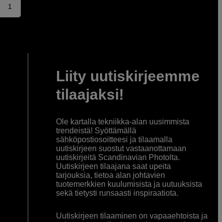
1
Liity uutiskirjeemme
tilaajaksi!
Ole kartalla tekniikka-alan uusimmista
trendeistä! Syöttämällä
sähköpostiosoitteesi ja tilaamalla
uutiskirjeen suostut vastaanottamaan
uutiskirjeitä Scandinavian Photolta.
Uutiskirjeen tilaajana saat upeita
tarjouksia, tietoa alan johtavien
tuotemerkkien kuulumisista ja uutuuksista
sekä tietysti runsaasti inspiraatiota.
Uutiskirjeen tilaaminen on vapaaehtoista ja