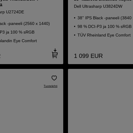
lä
Dell Ultrasharp U3824DW
harp U2724DE
38'' IPS Black -paneeli (3840
lack -paneeli (2560 x 1440)
98 % DCI-P3 ja 100 % sRGB
P3 ja 100 % sRGB
TÜV Rheinland Eye Comfort
landin Eye Comfort
R
1 099
EUR
Tuotelehti