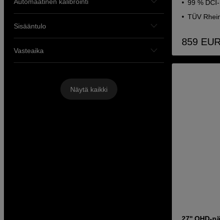
Automaatinen kalibrointi
99 % DCI-
TÜV Rhein
Sisääntulo
859
EU
Vasteaika
Näytä kaikki
27'' QHD-nä