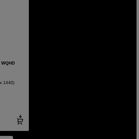
ö, WQHD
 x 1440)