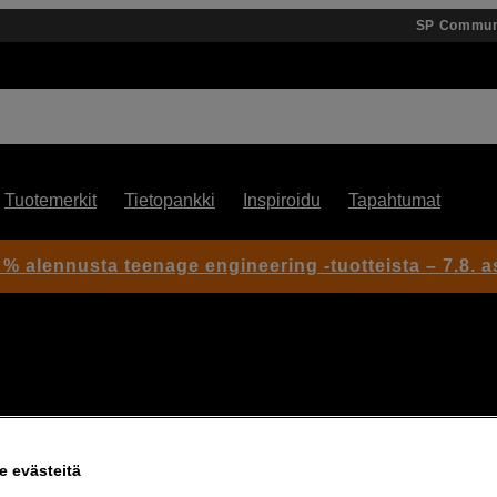
SP Commun
Tuotemerkit
Tietopankki
Inspiroidu
Tapahtumat
 % alennusta teenage engineering -tuotteista – 7.8. as
 evästeitä
uotetta