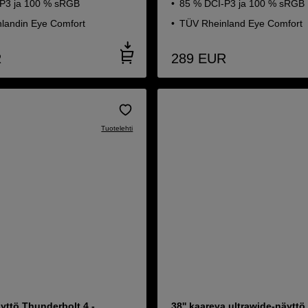
P3 ja 100 % sRGB
85 % DCI-P3 ja 100 % sRGB
landin Eye Comfort
TÜV Rheinland Eye Comfort
R
289
EUR
Tuotelehti
yttö Thunderbolt 4 -
38'' kaareva ultrawide-näyt