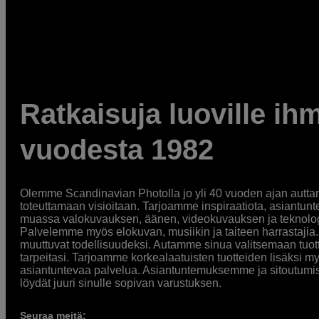
Ratkaisuja luoville ihm
vuodesta 1982
Olemme Scandinavian Photolla jo yli 40 vuoden ajan auttan
toteuttamaan visioitaan. Tarjoamme inspiraatiota, asiantunt
muassa valokuvauksen, äänen, videokuvauksen ja teknologi
Palvelemme myös elokuvan, musiikin ja taiteen harrastajia. O
muuttuvat todellisuudeksi. Autamme sinua valitsemaan tuott
tarpeitasi. Tarjoamme korkealaatuisten tuotteiden lisäksi m
asiantuntevaa palvelua. Asiantuntemuksemme ja sitoutumi
löydät juuri sinulle sopivan varustuksen.
Seuraa meitä: