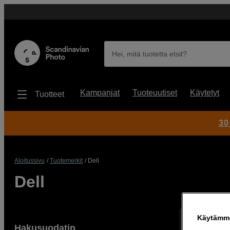
Hei, mitä tuotetta etsit?
Kampanjat
Tuoteuutiset
Käytetyt
Tuotteet
30
Aloitussivu
Tuotemerkit
Dell
Dell
Käytämme
Näyttää 11 t
Hakusuodatin