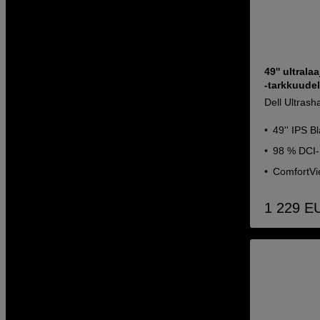
49'' ultral
-tarkkuudel
Dell Ultras
49'' IPS B
98 % DCI-
ComfortVi
1 229
E