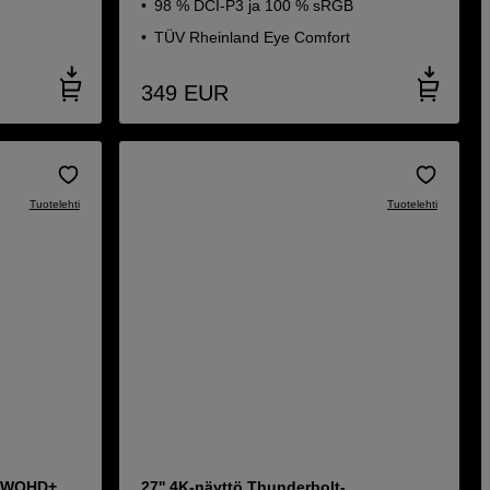
98 % DCI-P3 ja 100 % sRGB
TÜV Rheinland Eye Comfort
349
EUR
Tuotelehti
Tuotelehti
tö WQHD+
27'' 4K-näyttö Thunderbolt-