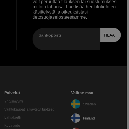
voit peruuttaa tilauksen tai suostumuksesi
milloin tahansa. Lue lisää henkilötietojen
käsittelystä ja oikeuksistasi
tietosuojaselosteestamme
.
Sähköposti
TILAA
Palvelut
Valitse maa
Yritysmyynti
Sweden
Vaihtokaupat ja käytetyt tuotteet
Lahjakortti
Finland
Kuvataide