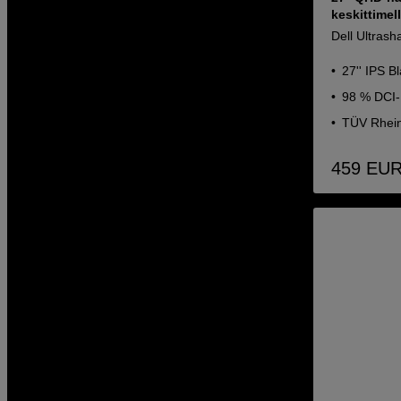
keskittimel
Dell Ultras
27'' IPS B
98 % DCI-
TÜV Rhein
459
EU