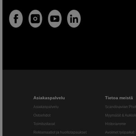
Asiakaspalvelu
Tietoa meistä
Asiakaspalvelu
Scandinavian Pho
Ostoehdot
Myymälät & Aukiol
Toimitustavat
Historiamme
Reklamaatiot ja huoltotapaukset
Avoimet työpaikat