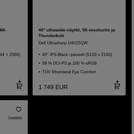
 6K-
40'' ultrawide-näyttö, 5K-resoluutio ja
Thunderbolt
Dell Ultrasharp U4025QW
144 × 2560)
40'' IPS Black -paneeli (5120 x 2160)
99 % DCI-P3 ja 100 % sRGB
TÜV Rheinland Eye Comfort
1 749
EUR
Tuotelehti