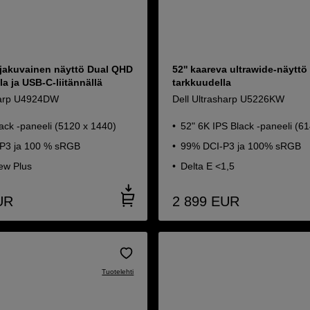
aajakuvainen näyttö Dual QHD
52'' kaareva ultrawide-näyttö
la ja USB-C-liitännällä
tarkkuudella
harp U4924DW
Dell Ultrasharp U5226KW
lack -paneeli (5120 x 1440)
52" 6K IPS Black -paneeli (6
P3 ja 100 % sRGB
99% DCI-P3 ja 100% sRGB
ew Plus
Delta E <1,5
UR
2 899
EUR
Tuotelehti