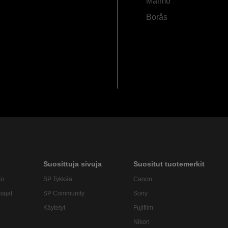
Malmö
Borås
Suosittuja sivuja
Suositut tuotemerkit
to
SP Tykkää
Canon
oajat
SP Community
Sony
Käytetyt
Fujifilm
Nikon