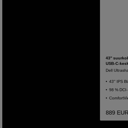
43'' suurko
USB-C-kesk
Dell Ultras
43'' IPS B
98 % DCI-
ComfortVi
889
EU