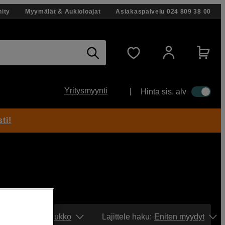
ity
Myymälät & Aukioloajat
Asiakaspalvelu
024 809 38 00
Yritysmyynti
Hinta sis. alv
ti!
Näytä:
Ruudukko
Lajittele haku
:
Eniten myydyt