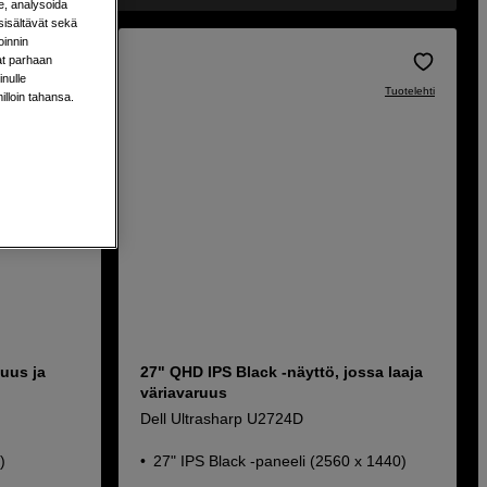
e, analysoida
sisältävät sekä
oinnin
aat parhaan
nulle
Tuotelehti
Tuotelehti
milloin tahansa.
kuus ja
27" QHD IPS Black -näyttö, jossa laaja
väriavaruus
Dell Ultrasharp U2724D
)
27" IPS Black -paneeli (2560 x 1440)