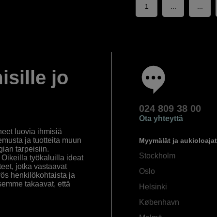
1
...
...
isille jo
024 809 38 00
Ota yhteyttä
eet luovia ihmisiä
emusta ja tuotteita muun
Myymälät ja aukioloajat
an tarpeisiin.
Stockholm
ikeilla työkaluilla ideat
eet, jotka vastaavat
Oslo
yös henkilökohtaista ja
semme takaavat, että
Helsinki
København