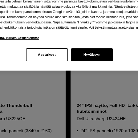
steitä tietojen keräämiseen, jotta voimme parantaa käyttökokemustasi verkkosivustollamm
että, mukauttaa sisältöä ja näyttää asiaankuuluvaa yksilöllistä markkinointia. Nämä evästeet 
kopuolisten kumppaneidemme kuten Googlen evästeitä, joiden kanssa jaamme tietoja markkin
si. Tavoitteemme on näyttää sinulle aina sitä sisältöä, josta olet todella kiinnostunut, jotta s
ostokokemuksen verkkokaupassa. Napsauttamalla "Hyväksyn" voimme jatkossakin tarjota si
Tuotelehti
ja henkilökohtaisia tarjouksia, jotka on räätälöity juuri sinulle. Voit tietysti muuttaa asetuksiasi 
iitä, kuinka käsittelemme
Asetukset
Hyväksyn
ttö Thunderbolt-
24" IPS-näyttö, Full HD -tark
lä
hubitoiminnot
harp U3225QE
Dell Ultrasharp U2424HE
lack -paneeli (3840 x 2160)
24'' IPS-paneeli (1920 x 1080