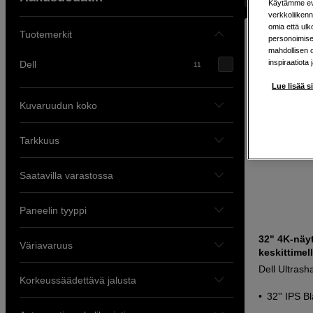
Käytämme evä
verkkoliikenn
omia että ul
Tuotemerkit
personoimisek
mahdollisen 
inspiraatiota 
Dell
11
Lue lisää s
Kuvaruudun koko
Tarkkuus
Saatavilla varastossa
Paneelin tyyppi
32" 4K-näy
Väriavaruus
keskittimel
Dell Ultras
Korkeussäädettävä jalusta
32'' IPS B