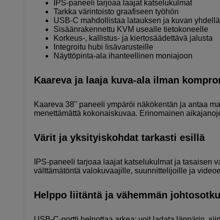
IPS-paneeli tarjoaa laajat katselukulmat
Tarkka värintoisto graafiseen työhön
USB-C mahdollistaa latauksen ja kuvan yhdellä 
Sisäänrakennettu KVM usealle tietokoneelle
Korkeus-, kallistus- ja kiertosäädettävä jalusta
Integroitu hubi lisävarusteille
Näyttöpinta-ala ihanteellinen moniajoon
Kaareva ja laaja kuva-ala ilman kompr
Kaareva 38" paneeli ympäröi näkökentän ja antaa ma
menettämättä kokonaiskuvaa. Erinomainen aikajanojen
Värit ja yksityiskohdat tarkasti esillä
IPS-paneeli tarjoaa laajat katselukulmat ja tasaisen v
välttämätöntä valokuvaajille, suunnittelijoille ja videoed
Helppo liitäntä ja vähemmän johtosotk
USB-C-portti helpottaa arkea: voit ladata läppärin, siirt