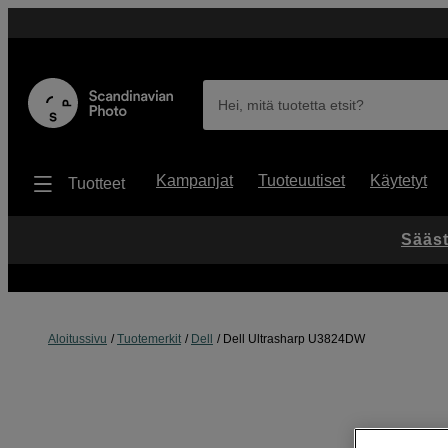
Hei, mitä tuotetta etsit?
Kampanjat
Tuoteuutiset
Käytetyt
Tuotteet
Sääst
Aloitussivu
Tuotemerkit
Dell
Dell Ultrasharp U3824DW