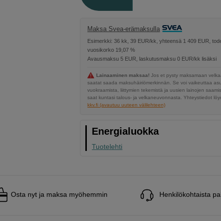
Maksa Svea-erämaksulla
Esimerkki: 36 kk, 39 EUR/kk, yhteensä 1 409 EUR, tode
vuosikorko 19,07 %
Avausmaksu 5 EUR, laskutusmaksu 0 EUR/kk lisäksi
Lainaaminen maksaa!
Jos et pysty maksamaan velkaa
saatat saada maksuhäiriömerkinnän. Se voi vaikeuttaa a
vuokraamista, liittymien tekemistä ja uusien lainojen saami
saat kuntasi talous- ja velkaneuvonnasta. Yhteystiedot löyd
kkv.fi (avautuu uuteen välilehteen)
Energialuokka
Tuotelehti
Osta nyt ja maksa myöhemmin
Henkilökohtaista pa