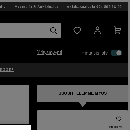
ity
Myymälät & Aukioloajat
Asiakaspalvelu
024 809 38 00
Yritysmyynti
Hinta sis. alv
änään!
SUOSITTELEMME MYÖS
Tuotelehti