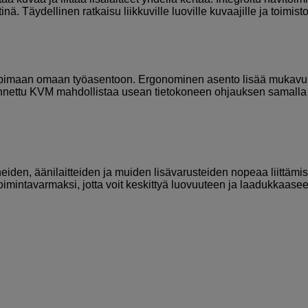
. Täydellinen ratkaisu liikkuville luoville kuvaajille ja toimisto
 sopimaan omaan työasentoon. Ergonominen asento lisää mukavu
kennettu KVM mahdollistaa usean tietokoneen ohjauksen samalla
eiden, äänilaitteiden ja muiden lisävarusteiden nopeaa liittämis
oimintavarmaksi, jotta voit keskittyä luovuuteen ja laadukkaase