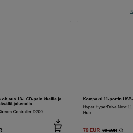
N
n ohjaus 13-LCD-painikkeilla ja
Kompakti 11-portin USB-
ävällä jalustalla
Hyper HyperDrive Next 11
Stream Controller D200
Hub
R
79
EUR
99
EUR