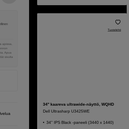
llinen
Tuotelehti
 ajoissa,
sunnon
sta. Apua
ät sivulta
34'' kaareva ultrawide-näyttö, WQHD
Dell Ultrasharp U3425WE
lvelua
34'' IPS Black -paneeli (3440 x 1440)