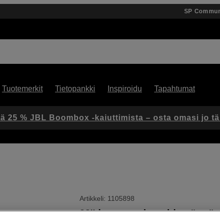
SP Commun
Tuotemerkit
Tietopankki
Inspiroidu
Tapahtumat
ä 25 % JBL Boombox -kaiuttimista – osta omasi jo t
Artikkeli: 1105898
38'' kaareva ultrawide-näyttö