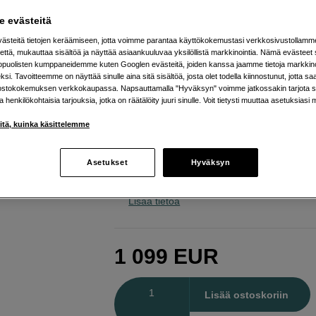
WQHD+
 evästeitä
Dell
Ultrasharp U3824DW
steitä tietojen keräämiseen, jotta voimme parantaa käyttökokemustasi verkkosivustollamm
että, mukauttaa sisältöä ja näyttää asiaankuuluvaa yksilöllistä markkinointia. Nämä evästeet 
kopuolisten kumppaneidemme kuten Googlen evästeitä, joiden kanssa jaamme tietoja markkin
Verkkokauppa
:
Ei varastossa
si. Tavoitteemme on näyttää sinulle aina sitä sisältöä, josta olet todella kiinnostunut, jotta s
ostokokemuksen verkkokaupassa. Napsauttamalla "Hyväksyn" voimme jatkossakin tarjota si
Helsingin myymälä
:
Varastotilanne
ja henkilökohtaisia tarjouksia, jotka on räätälöity juuri sinulle. Voit tietysti muuttaa asetuksiasi 
iitä, kuinka käsittelemme
38'' IPS Black -paneeli (3840 x 1600)
98 % DCI-P3 ja 100 % sRGB
Asetukset
Hyväksyn
TÜV Rheinland Eye Comfort
Lisää tietoa
1 099
EUR
Määrä
Lisää ostoskoriin