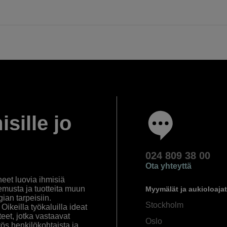
isille jo
024 809 38 00
Ota yhteyttä
eet luovia ihmisiä
emusta ja tuotteita muun
Myymälät ja aukioloajat
an tarpeisiin.
Stockholm
ikeilla työkaluilla ideat
eet, jotka vastaavat
Oslo
yös henkilökohtaista ja