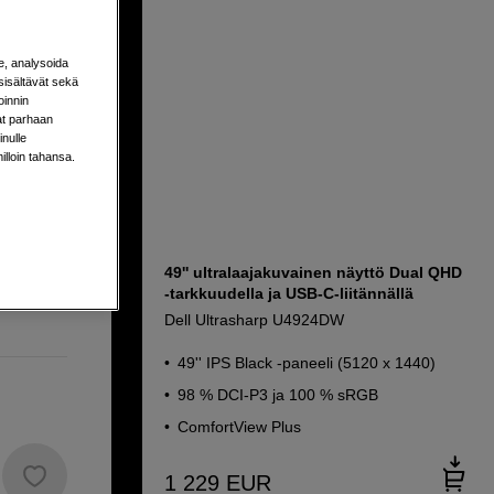
e, analysoida
sisältävät sekä
oinnin
aat parhaan
nulle
milloin tahansa.
49'' ultralaajakuvainen näyttö Dual QHD
-tarkkuudella ja USB-C-liitännällä
Dell Ultrasharp U4924DW
49'' IPS Black -paneeli (5120 x 1440)
98 % DCI-P3 ja 100 % sRGB
ComfortView Plus
1 229
EUR