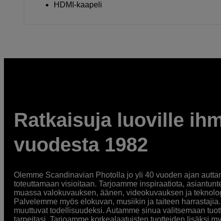
HDMI-kaapeli
Ratkaisuja luoville ihm
vuodesta 1982
Olemme Scandinavian Photolla jo yli 40 vuoden ajan auttan
toteuttamaan visioitaan. Tarjoamme inspiraatiota, asiantunt
muassa valokuvauksen, äänen, videokuvauksen ja teknologi
Palvelemme myös elokuvan, musiikin ja taiteen harrastajia. O
muuttuvat todellisuudeksi. Autamme sinua valitsemaan tuott
tarpeitasi. Tarjoamme korkealaatuisten tuotteiden lisäksi m