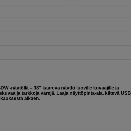
W -näytöllä – 38" kaareva näyttö luoville kuvaajille ja
eiskuvaa ja tarkkoja värejä. Laaja näyttöpinta-ala, kätevä US
akkauksesta alkaen.