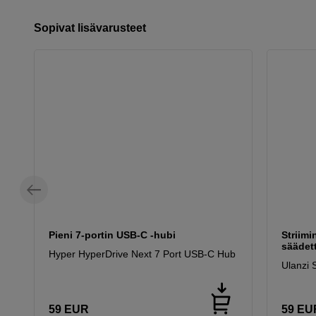
Sopivat lisävarusteet
Pieni 7-portin USB-C -hubi
Striimi
säädett
Hyper HyperDrive Next 7 Port USB-C Hub
Ulanzi 
59
EUR
59
EU