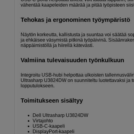
vähentää kaapeleiden määrää ja pitää työpisteen siistinä
Tehokas ja ergonominen työympäristö
Näytön korkeutta, kallistusta ja suuntaa voi säätää
ja ehkäisee väsymistä pitkinä työpäivinä. Sisäänra
näppäimistöllä ja hiirellä kätevästi.
Valmiina tulevaisuuden työnkulkuun
Integroitu USB-hubi helpottaa ulkoisten tallennusvälin
Ultrasharp U3824DW on suunniteltu luotettavaksi ja t
lopputulokseen.
Toimitukseen sisältyy
Dell Ultrasharp U3824DW
Virtajohto
USB-C-kaapeli
DisplayPort-kaapeli