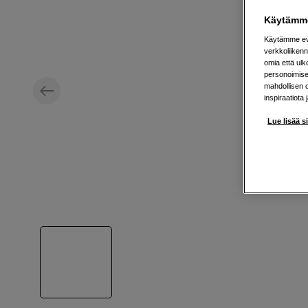
Käytämme
Käytämme evä
verkkoliikenn
omia että ul
personoimisek
mahdollisen 
inspiraatiota 
Lue lisää s