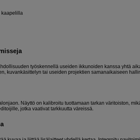
kaapelilla
omisseja
hdollisuuden työskennellä useiden ikkunoiden kanssa yhtä aik
, kuvankäsittelyn tai useiden projektien samanaikaiseen halli
alonjaon. Näyttö on kalibroitu tuottamaan tarkan väritoiston, mik
itoijille, jotka vaativat tarkkuutta väreissä.
ua
ää kuvaa ja liittää lisälaitteet yhdellä kertaa. Integroitu navitoim