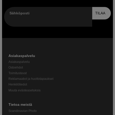
Sähköposti
TILAA
Asiakaspalvelu
Asiakaspalvelu
Ostoehdot
Toimitustavat
Reklamaatiot ja huoltotapaukset
Henkilötiedot
Muuta evästeasetuksia
Tietoa meistä
Scandinavian Photo