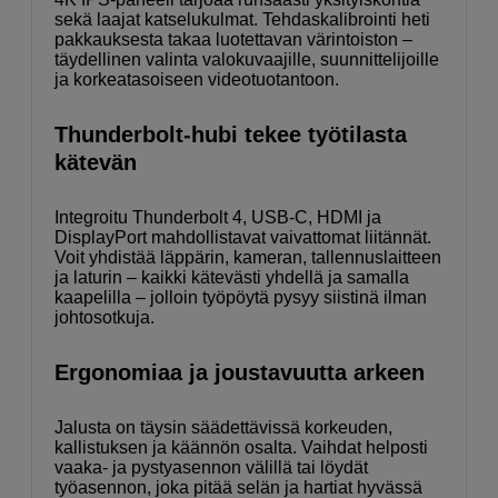
sekä laajat katselukulmat. Tehdaskalibrointi heti
pakkauksesta takaa luotettavan värintoiston –
täydellinen valinta valokuvaajille, suunnittelijoille
ja korkeatasoiseen videotuotantoon.
Thunderbolt-hubi tekee työtilasta
kätevän
Integroitu Thunderbolt 4, USB‑C, HDMI ja
DisplayPort mahdollistavat vaivattomat liitännät.
Voit yhdistää läppärin, kameran, tallennuslaitteen
ja laturin – kaikki kätevästi yhdellä ja samalla
kaapelilla – jolloin työpöytä pysyy siistinä ilman
johtosotkuja.
Ergonomiaa ja joustavuutta arkeen
Jalusta on täysin säädettävissä korkeuden,
kallistuksen ja käännön osalta. Vaihdat helposti
vaaka- ja pystyasennon välillä tai löydät
työasennon, joka pitää selän ja hartiat hyvässä