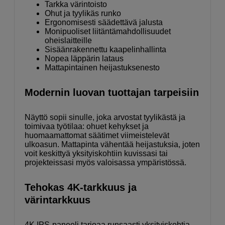
Tarkka värintoisto
Ohut ja tyylikäs runko
Ergonomisesti säädettävä jalusta
Monipuoliset liitäntämahdollisuudet
oheislaitteille
Sisäänrakennettu kaapelinhallinta
Nopea läppärin lataus
Mattapintainen heijastuksenesto
Modernin luovan tuottajan tarpeisiin
Näyttö sopii sinulle, joka arvostat tyylikästä ja
toimivaa työtilaa: ohuet kehykset ja
huomaamattomat säätimet viimeistelevät
ulkoasun. Mattapinta vähentää heijastuksia, joten
voit keskittyä yksityiskohtiin kuvissasi tai
projekteissasi myös valoisassa ympäristössä.
Tehokas 4K-tarkkuus ja
värintarkkuus
4K IPS-paneeli tarjoaa runsaasti yksityiskohtia