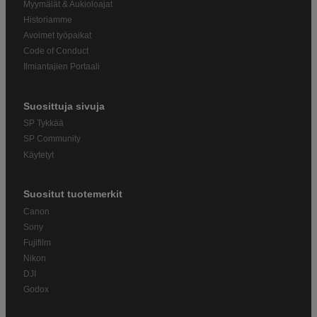
Myymälät & Aukioloajat
Historiamme
Avoimet työpaikat
Code of Conduct
Ilmiantajien Portaali
Suosittuja sivuja
SP Tykkää
SP Community
Käytetyt
Suositut tuotemerkit
Canon
Sony
Fujifilm
Nikon
DJI
Godox