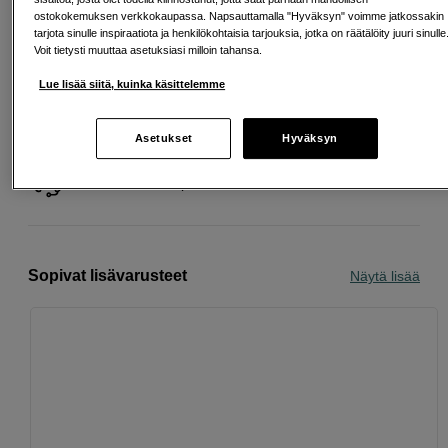
ostokokemuksen verkkokaupassa. Napsauttamalla "Hyväksyn" voimme jatkossakin
tarjota sinulle inspiraatiota ja henkilökohtaisia tarjouksia, jotka on räätälöity juuri sinulle
Voit tietysti muuttaa asetuksiasi milloin tahansa.
Lue lisää siitä, kuinka käsittelemme
Ilmainen toimitus yli 200 EUR ostoksille
Asetukset
Hyväksyn
Osta nyt ja maksa myöhemmin
Henkilökohtaista palvelua
Sopivat lisävarusteet
Näytä lisää