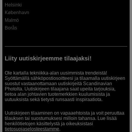
Helsinki
København
Malmö
Borås
Liity uutiskirjeemme tilaajaksi!
Ole kartalla tekniikka-alan uusimmista trendeistä!
Syöttämällä sähköpostiosoitteesi ja tilaamalla uutiskirjeen
suostut vastaanottamaan uutiskirjeitä Scandinavian
Photolta. Uutiskirjeen tilaajana saat upeita tarjouksia,
tietoa alan johtavien tuotemerkkien kuulumisista ja
uutuuksista sekä tietysti runsaasti inspiraatiota.
Uutiskirjeen tilaaminen on vapaaehtoista ja voit peruuttaa
tilauksen tai suostumuksesi milloin tahansa. Lue lisää
henkilötietojen käsittelystä ja oikeuksistasi
tietosuojaselosteestamme
.