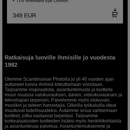
TÜV Rheinland Eye Comfort
349
EUR
Ratkaisuja luoville ihmisille jo vuodesta
1982
Olemme Scandinavian Photolla jo yli 40 vuoden ajan
auttaneet luovia ihmisiä toteuttamaan visioitaan.
Tarjoamme inspiraatiota, asiantuntemusta ja tuotteita
muun muassa valokuvauksen, äänen, videokuvauksen ja
teknologian tarpeisiin. Palvelemme myös elokuvan,
musiikin ja taiteen harrastajia. Oikeilla työkaluilla ideat
muuttuvat todellisuudeksi. Autamme sinua valitsemaan
tuotteet, jotka vastaavat tarpeitasi. Tarjoamme
korkealaatuisten tuotteiden lisäksi myös henkilökohtaista
ja asiantuntevaa palvelua. Asiantuntemuksemme ja