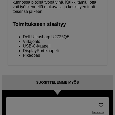
kunnossa pitkinä työpäivinä. Kaikki tämä, jotta
voit työskennellä mukavasti ja keskittyen tunti
toisensa jälkeen.
Toimitukseen sisältyy
Dell Ultrasharp U2725QE
Virtajohto
USB-C-kaapeli
DisplayPort-kaapeli
Pikaopas
SUOSITTELEMME MYÖS
Tuotelehti