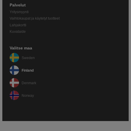
Palvelut
Yritysmyynti
Vaihtokaupat ja käytetyt tuotteet
Lahjakortti
Kuvataide
Valitse maa
Sweden
Finland
Denmark
Norway