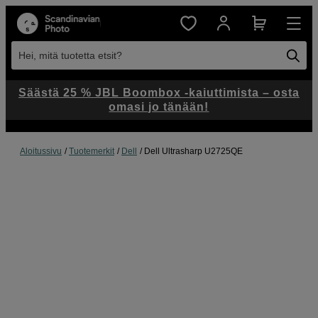
Hei, mitä tuotetta etsit?
Säästä 25 % JBL Boombox -kaiuttimista – osta
omasi jo tänään!
Aloitussivu
Tuotemerkit
Dell
Dell Ultrasharp U2725QE