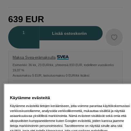
639
EUR
Määrä
Lisää ostoskoriin
Maksa Svea-erämaksulla
Esimerkki: 36 kk, 23 EUR/kk, yhteensä 833 EUR, todellinen vuosikorko
19,07 %
Avausmaksu 5 EUR, laskutusmaksu 0 EUR/kk lisäksi
Lainaaminen maksaa!
Jos et pysty maksamaan velkaa ajoissa, saatat
saada maksuhäiriömerkinnän. Se voi vaikeuttaa asunnon vuokraamista,
liittymien tekemistä ja uusien lainojen saamista. Apua saat kuntasi talous- ja
Käytämme evästeitä
velkaneuvonnasta. Yhteystiedot löydät sivulta
kkv.fi (avautuu uuteen
välilehteen)
Käytämme evästeitä tietojen keräämiseen, jotta voimme parantaa käyttökokemustasi
verkkosivustollamme, analysoida verkkoliikennettä, mukauttaa sisältöä ja näyttää
asiaankuuluvaa yksilöllistä markkinointia. Nämä evästeet sisältävät sekä omia että
Energialuokka
ulkopuolisten kumppaneidemme kuten Googlen evästeitä, joiden kanssa jaamme
tietoja markkinoinnin personoimiseksi. Tavoitteemme on näyttää sinulle aina sitä
Tuotelehti
sisältöä, josta olet todella kiinnostunut, jotta saat parhaan mahdollisen