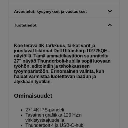
Arvostelut, kysymykset ja vastaukset
Tuotetiedot
Koe terävä 4K-tarkkuus, tarkat värit ja
joustavat liitännät Dell Ultrasharp U2725QE -
näytöllä. Tämä ammattikäyttöön suunniteltu
27" näyttö Thunderbolt-hubilla sopii luovaan
työhön, editointiin ja tehokkaaseen
työympäristöön. Erinomainen valinta, kun
haluat varmistaa luotettavan laadun ja
älykkään työtilan.
Ominaisuudet
27" 4K IPS-paneeli
Tasainen grafiikka 120 Hz:n
virkistystaajuudella
Thunderbolt 4 ja USB‑C-hubi