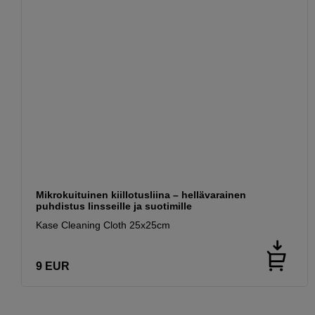
Mikrokuituinen kiillotusliina – hellävarainen
puhdistus linsseille ja suotimille
Kase Cleaning Cloth 25x25cm
9
EUR