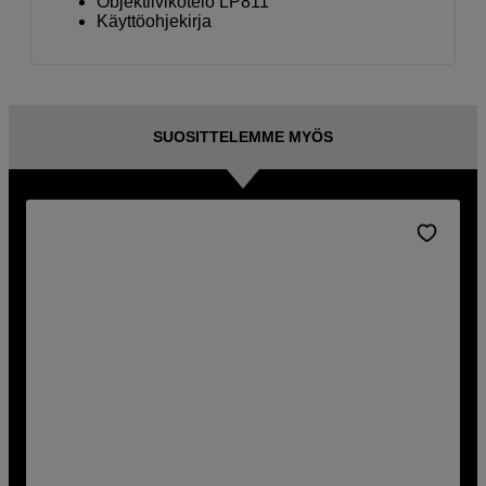
Objektiivikotelo LP811
Käyttöohjekirja
SUOSITTELEMME MYÖS