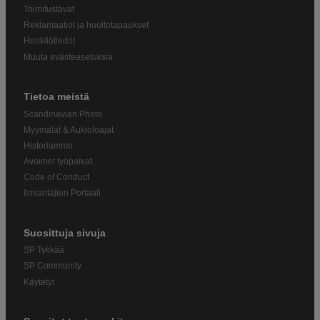
Toimitustavat
Reklamaatiot ja huoltotapaukset
Henkilötiedot
Muuta evästeasetuksia
Tietoa meistä
Scandinavian Photo
Myymälät & Aukioloajat
Historiamme
Avoimet työpaikat
Code of Conduct
Ilmiantajien Portaali
Suosittuja sivuja
SP Tykkää
SP Community
Käytetyt