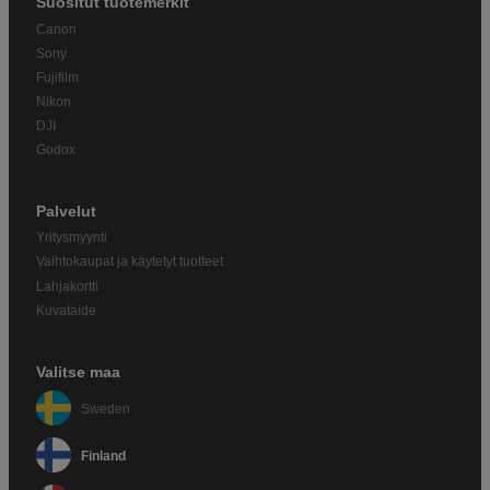
Suositut tuotemerkit
Canon
Sony
Fujifilm
Nikon
DJI
Godox
Palvelut
Yritysmyynti
Vaihtokaupat ja käytetyt tuotteet
Lahjakortti
Kuvataide
Valitse maa
Sweden
Finland