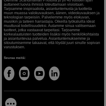
Olemme Scandinavian Photolla jo yli 40 vuoden ajan
auttaneet luovia ihmisiä toteuttamaan visioitaan.
Tarjoamme inspiraatiota, asiantuntemusta ja tuotteita
muun muassa valokuvauksen, äänen, videokuvauksen ja
teknologian tarpeisiin. Palvelemme myös elokuvan,
musiikin ja taiteen harrastajia. Oikeilla työkaluilla ideat
muuttuvat todellisuudeksi. Autamme sinua valitsemaan
tuotteet, jotka vastaavat tarpeitasi. Tarjoamme
korkealaatuisten tuotteiden lisäksi myös henkilökohtaista
ja asiantuntevaa palvelua. Asiantuntemuksemme ja
sitoutumisemme takaavat, että löydät juuri sinulle sopivan
varustuksen.
Seuraa meitä: