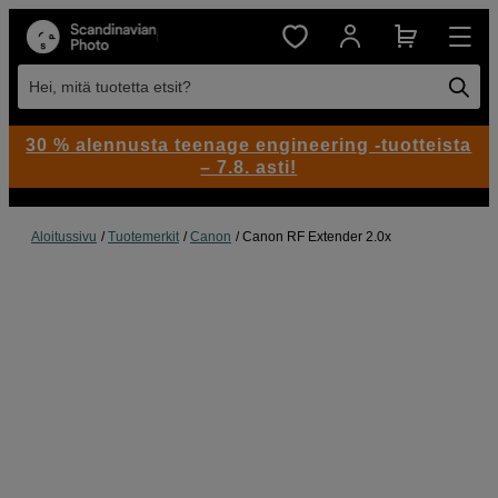
Hei, mitä tuotetta etsit?
30 % alennusta teenage engineering -tuotteista
– 7.8. asti!
Aloitussivu
Tuotemerkit
Canon
Canon RF Extender 2.0x