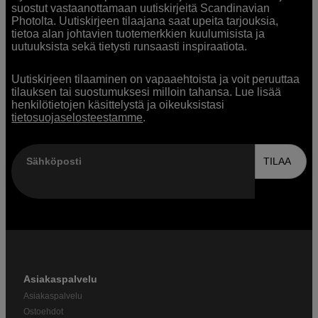
suostut vastaanottamaan uutiskirjeitä Scandinavian
Photolta. Uutiskirjeen tilaajana saat upeita tarjouksia,
tietoa alan johtavien tuotemerkkien kuulumisista ja
uutuuksista sekä tietysti runsaasti inspiraatiota.
Uutiskirjeen tilaaminen on vapaaehtoista ja voit peruuttaa
tilauksen tai suostumuksesi milloin tahansa. Lue lisää
henkilötietojen käsittelystä ja oikeuksistasi
tietosuojaselosteestamme
.
Sähköposti
TILAA
Asiakaspalvelu
Asiakaspalvelu
Ostoehdot