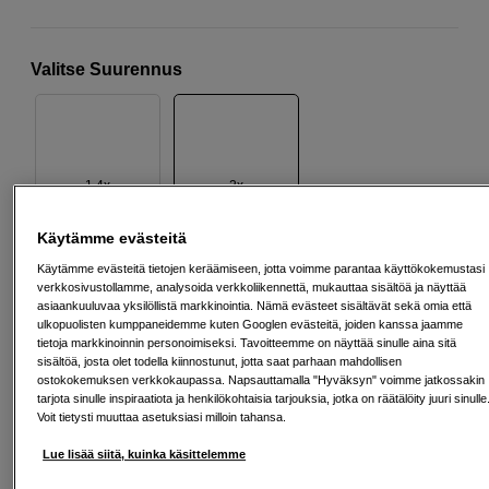
Valitse Suurennus
1.4x
2x
Käytämme evästeitä
749
EUR
Käytämme evästeitä tietojen keräämiseen, jotta voimme parantaa käyttökokemustasi
verkkosivustollamme, analysoida verkkoliikennettä, mukauttaa sisältöä ja näyttää
asiaankuuluvaa yksilöllistä markkinointia. Nämä evästeet sisältävät sekä omia että
Määrä
Lisää ostoskoriin
ulkopuolisten kumppaneidemme kuten Googlen evästeitä, joiden kanssa jaamme
tietoja markkinoinnin personoimiseksi. Tavoitteemme on näyttää sinulle aina sitä
sisältöä, josta olet todella kiinnostunut, jotta saat parhaan mahdollisen
ostokokemuksen verkkokaupassa. Napsauttamalla "Hyväksyn" voimme jatkossakin
tarjota sinulle inspiraatiota ja henkilökohtaisia tarjouksia, jotka on räätälöity juuri sinulle
Maksa Svea-erämaksulla
Voit tietysti muuttaa asetuksiasi milloin tahansa.
Esimerkki: 36 kk, 27 EUR/kk, yhteensä 977 EUR, todellinen vuosikorko
Lue lisää siitä, kuinka käsittelemme
19,07 %
Avausmaksu 5 EUR, laskutusmaksu 0 EUR/kk lisäksi