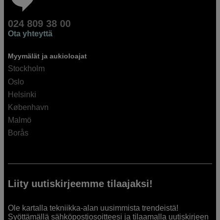
024 809 38 00
Ota yhteyttä
Myymälät ja aukioloajat
Stockholm
Oslo
Helsinki
København
Malmö
Borås
Liity uutiskirjeemme tilaajaksi!
Ole kartalla tekniikka-alan uusimmista trendeistä!
Syöttämällä sähköpostiosoitteesi ja tilaamalla uutiskirjeen