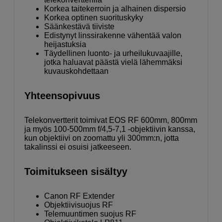
Korkea taitekerroin ja alhainen dispersio
Korkea optinen suorituskyky
Säänkestävä tiiviste
Edistynyt linssirakenne vähentää valon
heijastuksia
Täydellinen luonto- ja urheilukuvaajille,
jotka haluavat päästä vielä lähemmäksi
kuvauskohdettaan
Yhteensopivuus
Telekonvertterit toimivat EOS RF 600mm, 800mm
ja myös 100-500mm f/4,5-7,1 -objektiivin kanssa,
kun objektiivi on zoomattu yli 300mm:n, jotta
takalinssi ei osuisi jatkeeseen.
Toimitukseen sisältyy
Canon RF Extender
Objektiivisuojus RF
Telemuuntimen suojus RF