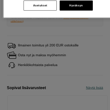
Asetukset
Hyväksyn
Lainaaminen maksaa!
Jos et pysty maksamaan velkaa ajoissa, saatat
saada maksuhäiriömerkinnän. Se voi vaikeuttaa asunnon vuokraamista,
liittymien tekemistä ja uusien lainojen saamista. Apua saat kuntasi talous- ja
velkaneuvonnasta. Yhteystiedot löydät sivulta
kkv.fi (avautuu uuteen
välilehteen)
Ilmainen toimitus yli 200 EUR ostoksille
Osta nyt ja maksa myöhemmin
Henkilökohtaista palvelua
Sopivat lisävarusteet
Näytä lisää