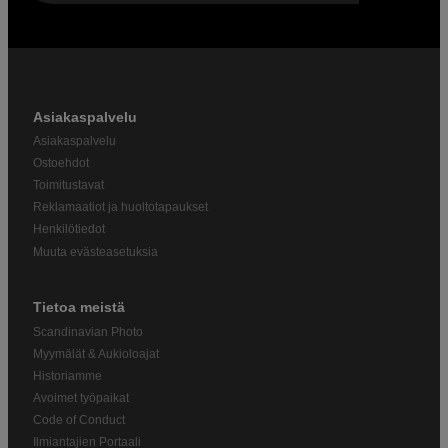
Asiakaspalvelu
Asiakaspalvelu
Ostoehdot
Toimitustavat
Reklamaatiot ja huoltotapaukset
Henkilötiedot
Muuta evästeasetuksia
Tietoa meistä
Scandinavian Photo
Myymälät & Aukioloajat
Historiamme
Avoimet työpaikat
Code of Conduct
Ilmiantajien Portaali