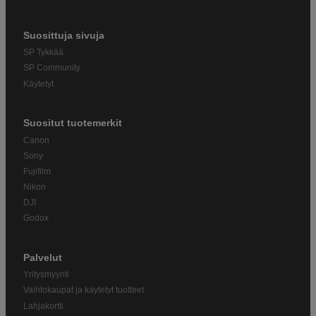
Suosittuja sivuja
SP Tykkää
SP Community
Käytetyt
Suositut tuotemerkit
Canon
Sony
Fujifilm
Nikon
DJI
Godox
Palvelut
Yritysmyynti
Vaihtokaupat ja käytetyt tuotteet
Lahjakortti