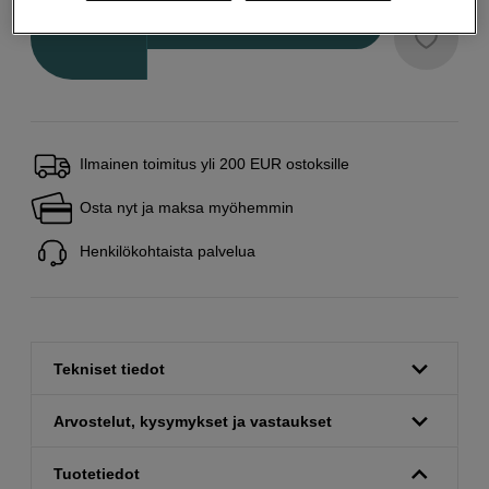
Määrä
Lisää ostoskoriin
Ilmainen toimitus yli 200 EUR ostoksille
Osta nyt ja maksa myöhemmin
Henkilökohtaista palvelua
Tekniset tiedot
Arvostelut, kysymykset ja vastaukset
Tuotetiedot