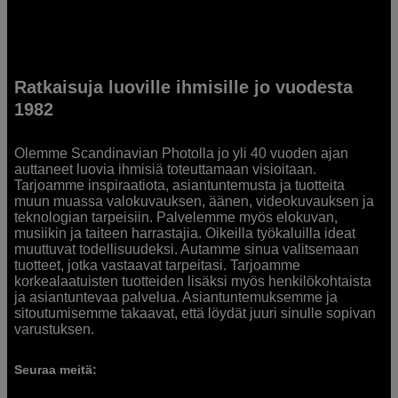
Ratkaisuja luoville ihmisille jo vuodesta
1982
Olemme Scandinavian Photolla jo yli 40 vuoden ajan
auttaneet luovia ihmisiä toteuttamaan visioitaan.
Tarjoamme inspiraatiota, asiantuntemusta ja tuotteita
muun muassa valokuvauksen, äänen, videokuvauksen ja
teknologian tarpeisiin. Palvelemme myös elokuvan,
musiikin ja taiteen harrastajia. Oikeilla työkaluilla ideat
muuttuvat todellisuudeksi. Autamme sinua valitsemaan
tuotteet, jotka vastaavat tarpeitasi. Tarjoamme
korkealaatuisten tuotteiden lisäksi myös henkilökohtaista
ja asiantuntevaa palvelua. Asiantuntemuksemme ja
sitoutumisemme takaavat, että löydät juuri sinulle sopivan
varustuksen.
Seuraa meitä: