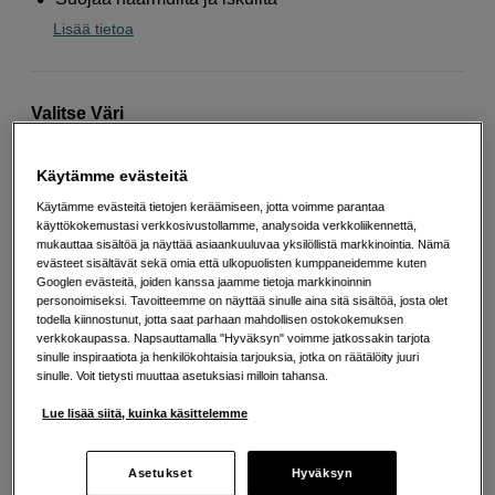
Lisää tietoa
Valitse Väri
Käytämme evästeitä
Käytämme evästeitä tietojen keräämiseen, jotta voimme parantaa
käyttökokemustasi verkkosivustollamme, analysoida verkkoliikennettä,
Forest Green
Musta
Realtree Edge
mukauttaa sisältöä ja näyttää asiaankuuluvaa yksilöllistä markkinointia. Nämä
evästeet sisältävät sekä omia että ulkopuolisten kumppaneidemme kuten
Googlen evästeitä, joiden kanssa jaamme tietoja markkinoinnin
personoimiseksi. Tavoitteemme on näyttää sinulle aina sitä sisältöä, josta olet
todella kiinnostunut, jotta saat parhaan mahdollisen ostokokemuksen
verkkokaupassa. Napsauttamalla "Hyväksyn" voimme jatkossakin tarjota
sinulle inspiraatiota ja henkilökohtaisia tarjouksia, jotka on räätälöity juuri
Realtree Max 5
sinulle. Voit tietysti muuttaa asetuksiasi milloin tahansa.
Lue lisää siitä, kuinka käsittelemme
49
EUR
Maksa heti tai jaa useampaan osamaksuun
Lue lisää
Asetukset
Hyväksyn