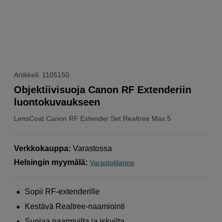
Artikkeli: 1105150
Objektiivisuoja Canon RF Extenderiin
luontokuvaukseen
LensCoat
Canon RF Extender Set Realtree Max 5
Verkkokauppa
:
Varastossa
Helsingin myymälä
:
Varastotilanne
Sopii RF-extenderille
Kestävä Realtree-naamiointi
Suojaa naarmuilta ja iskuilta