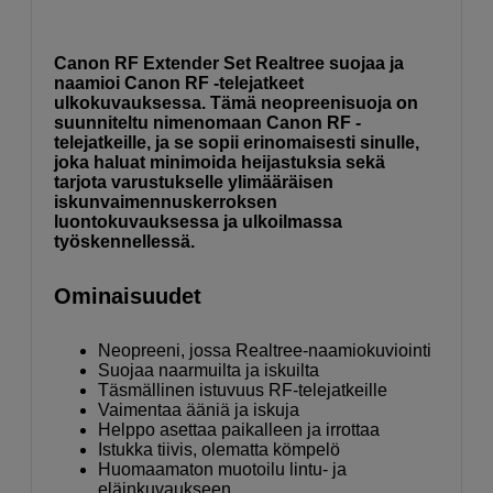
Canon RF Extender Set Realtree suojaa ja
naamioi Canon RF -telejatkeet
ulkokuvauksessa. Tämä neopreenisuoja on
suunniteltu nimenomaan Canon RF -
telejatkeille, ja se sopii erinomaisesti sinulle,
joka haluat minimoida heijastuksia sekä
tarjota varustukselle ylimääräisen
iskunvaimennuskerroksen
luontokuvauksessa ja ulkoilmassa
työskennellessä.
Ominaisuudet
Neopreeni, jossa Realtree-naamiokuviointi
Suojaa naarmuilta ja iskuilta
Täsmällinen istuvuus RF-telejatkeille
Vaimentaa ääniä ja iskuja
Helppo asettaa paikalleen ja irrottaa
Istukka tiivis, olematta kömpelö
Huomaamaton muotoilu lintu- ja
eläinkuvaukseen