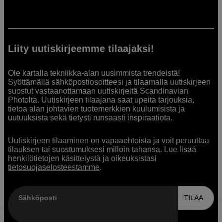
Liity uutiskirjeemme tilaajaksi!
Ole kartalla tekniikka-alan uusimmista trendeistä!
Syöttämällä sähköpostiosoitteesi ja tilaamalla uutiskirjeen
suostut vastaanottamaan uutiskirjeitä Scandinavian
Photolta. Uutiskirjeen tilaajana saat upeita tarjouksia,
tietoa alan johtavien tuotemerkkien kuulumisista ja
uutuuksista sekä tietysti runsaasti inspiraatiota.
Uutiskirjeen tilaaminen on vapaaehtoista ja voit peruuttaa
tilauksen tai suostumuksesi milloin tahansa. Lue lisää
henkilötietojen käsittelystä ja oikeuksistasi
tietosuojaselosteestamme
.
Sähköposti
TILAA