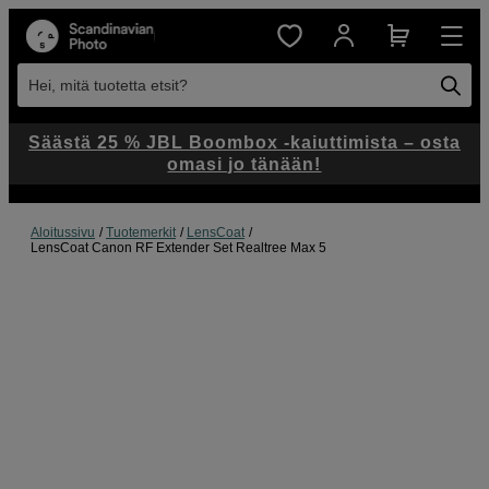
Hei, mitä tuotetta etsit?
Säästä 25 % JBL Boombox -kaiuttimista – osta
omasi jo tänään!
Aloitussivu
Tuotemerkit
LensCoat
LensCoat Canon RF Extender Set Realtree Max 5