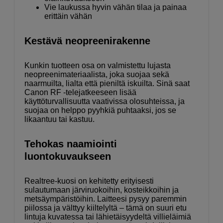
Vie laukussa hyvin vähän tilaa ja painaa
erittäin vähän
Kestävä neopreenirakenne
Kunkin tuotteen osa on valmistettu lujasta
neopreenimateriaalista, joka suojaa sekä
naarmuilta, lialta että pieniltä iskuilta. Sinä saat
Canon RF -telejatkeeseen lisää
käyttöturvallisuutta vaativissa olosuhteissa, ja
suojaa on helppo pyyhkiä puhtaaksi, jos se
likaantuu tai kastuu.
Tehokas naamiointi
luontokuvaukseen
Realtree-kuosi on kehitetty erityisesti
sulautumaan järviruokoihin, kosteikkoihin ja
metsäympäristöihin. Laitteesi pysyy paremmin
piilossa ja välttyy kiiltelyltä – tämä on suuri etu
lintuja kuvatessa tai lähietäisyydeltä villieläimiä