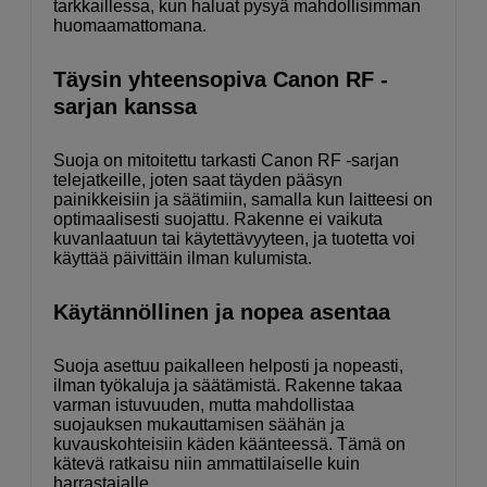
tarkkaillessa, kun haluat pysyä mahdollisimman
huomaamattomana.
Täysin yhteensopiva Canon RF -
sarjan kanssa
Suoja on mitoitettu tarkasti Canon RF -sarjan
telejatkeille, joten saat täyden pääsyn
painikkeisiin ja säätimiin, samalla kun laitteesi on
optimaalisesti suojattu. Rakenne ei vaikuta
kuvanlaatuun tai käytettävyyteen, ja tuotetta voi
käyttää päivittäin ilman kulumista.
Käytännöllinen ja nopea asentaa
Suoja asettuu paikalleen helposti ja nopeasti,
ilman työkaluja ja säätämistä. Rakenne takaa
varman istuvuuden, mutta mahdollistaa
suojauksen mukauttamisen säähän ja
kuvauskohteisiin käden käänteessä. Tämä on
kätevä ratkaisu niin ammattilaiselle kuin
harrastajalle.