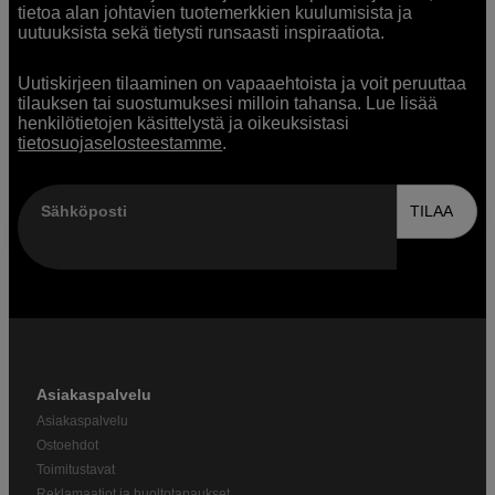
tietoa alan johtavien tuotemerkkien kuulumisista ja
uutuuksista sekä tietysti runsaasti inspiraatiota.
Uutiskirjeen tilaaminen on vapaaehtoista ja voit peruuttaa
tilauksen tai suostumuksesi milloin tahansa. Lue lisää
henkilötietojen käsittelystä ja oikeuksistasi
tietosuojaselosteestamme
.
Sähköposti
TILAA
Asiakaspalvelu
Asiakaspalvelu
Ostoehdot
Toimitustavat
Reklamaatiot ja huoltotapaukset