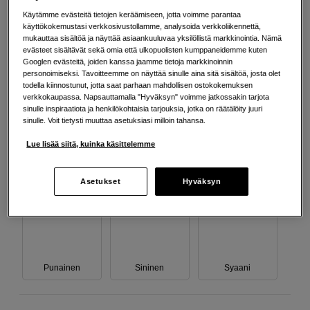
Käytämme evästeitä tietojen keräämiseen, jotta voimme parantaa
Chroma
Harmaa
Keltainen
käyttökokemustasi verkkosivustollamme, analysoida verkkoliikennettä,
optimizier
mukauttaa sisältöä ja näyttää asiaankuuluvaa yksilöllistä markkinointia. Nämä
evästeet sisältävät sekä omia että ulkopuolisten kumppaneidemme kuten
Googlen evästeitä, joiden kanssa jaamme tietoja markkinoinnin
personoimiseksi. Tavoitteemme on näyttää sinulle aina sitä sisältöä, josta olet
todella kiinnostunut, jotta saat parhaan mahdollisen ostokokemuksen
verkkokaupassa. Napsauttamalla "Hyväksyn" voimme jatkossakin tarjota
Magenta
Matta musta
Photo cyan
sinulle inspiraatiota ja henkilökohtaisia tarjouksia, jotka on räätälöity juuri
sinulle. Voit tietysti muuttaa asetuksiasi milloin tahansa.
Lue lisää siitä, kuinka käsittelemme
Asetukset
Hyväksyn
Photo harmaa
Photo magenta
Photo musta
Punainen
Sininen
Syaani