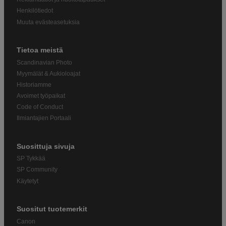
Henkilötiedot
Muuta evästeasetuksia
Tietoa meistä
Scandinavian Photo
Myymälät & Aukioloajat
Historiamme
Avoimet työpaikat
Code of Conduct
Ilmiantajien Portaali
Suosittuja sivuja
SP Tykkää
SP Community
Käytetyt
Suositut tuotemerkit
Canon