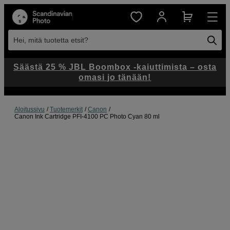
Hei, mitä tuotetta etsit?
Säästä 25 % JBL Boombox -kaiuttimista – osta
omasi jo tänään!
Aloitussivu
Tuotemerkit
Canon
Canon Ink Cartridge PFI-4100 PC Photo Cyan 80 ml