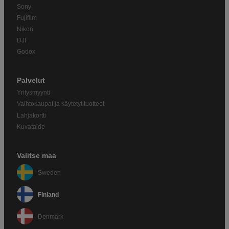
Sony
Fujifilm
Nikon
DJI
Godox
Palvelut
Yritysmyynti
Vaihtokaupat ja käytetyt tuotteet
Lahjakortti
Kuvataide
Valitse maa
Sweden
Finland
Denmark