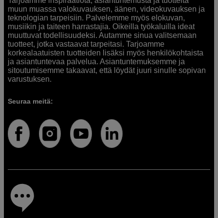
Tarjoamme inspiraatiota, asiantuntemusta ja tuotteita
muun muassa valokuvauksen, äänen, videokuvauksen ja
teknologian tarpeisiin. Palvelemme myös elokuvan,
musiikin ja taiteen harrastajia. Oikeilla työkaluilla ideat
muuttuvat todellisuudeksi. Autamme sinua valitsemaan
tuotteet, jotka vastaavat tarpeitasi. Tarjoamme
korkealaatuisten tuotteiden lisäksi myös henkilökohtaista
ja asiantuntevaa palvelua. Asiantuntemuksemme ja
sitoutumisemme takaavat, että löydät juuri sinulle sopivan
varustuksen.
Seuraa meitä: