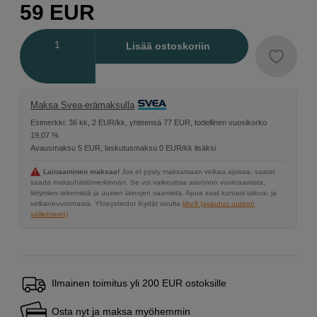
59
EUR
Määrä
Lisää ostoskoriin
Maksa Svea-erämaksulla
Esimerkki: 36 kk, 2 EUR/kk, yhteensä 77 EUR, todellinen vuosikorko
19,07 %
Avausmaksu 5 EUR, laskutusmaksu 0 EUR/kk lisäksi
Lainaaminen maksaa!
Jos et pysty maksamaan velkaa ajoissa, saatat
saada maksuhäiriömerkinnän. Se voi vaikeuttaa asunnon vuokraamista,
liittymien tekemistä ja uusien lainojen saamista. Apua saat kuntasi talous- ja
velkaneuvonnasta. Yhteystiedot löydät sivulta
kkv.fi (avautuu uuteen
välilehteen)
Ilmainen toimitus yli 200 EUR ostoksille
Osta nyt ja maksa myöhemmin