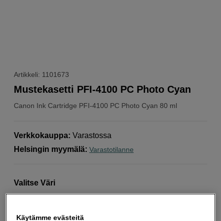
Artikkeli: 1101673
Mustekasetti PFI-4100 PC Photo Cyan
Canon
Ink Cartridge PFI-4100 PC Photo Cyan 80 ml
Verkkokauppa
:
Varastossa
Helsingin myymälä
:
Varastotilanne
Valitse Väri
Käytämme evästeitä