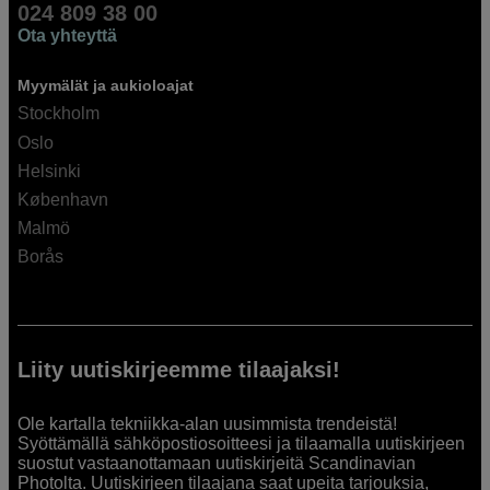
024 809 38 00
Ota yhteyttä
Myymälät ja aukioloajat
Stockholm
Oslo
Helsinki
København
Malmö
Borås
Liity uutiskirjeemme tilaajaksi!
Ole kartalla tekniikka-alan uusimmista trendeistä!
Syöttämällä sähköpostiosoitteesi ja tilaamalla uutiskirjeen
suostut vastaanottamaan uutiskirjeitä Scandinavian
Photolta. Uutiskirjeen tilaajana saat upeita tarjouksia,