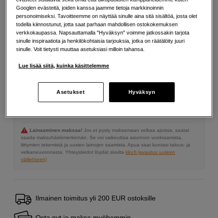
Googlen evästeitä, joiden kanssa jaamme tietoja markkinoinnin
639
EUR
personoimiseksi. Tavoitteemme on näyttää sinulle aina sitä sisältöä, josta olet
todella kiinnostunut, jotta saat parhaan mahdollisen ostokokemuksen
verkkokaupassa. Napsauttamalla "Hyväksyn" voimme jatkossakin tarjota
Määrä
sinulle inspiraatiota ja henkilökohtaisia tarjouksia, jotka on räätälöity juuri
Lisää ostoskoriin
sinulle. Voit tietysti muuttaa asetuksiasi milloin tahansa.
Lue lisää siitä, kuinka käsittelemme
Maksa Svea-erämaksulla
Asetukset
Hyväksyn
Esimerkki: 36 kk, 23 EUR/kk, yhteensä 833 EUR, todellinen vuosikorko
19,07 %
Avausmaksu 5 EUR, laskutusmaksu 0 EUR/kk lisäksi
Lainaaminen maksaa!
Jos et pysty maksamaan velkaa ajoissa, saatat
saada maksuhäiriömerkinnän. Se voi vaikeuttaa asunnon vuokraamista,
liittymien tekemistä ja uusien lainojen saamista. Apua saat kuntasi talous- ja
velkaneuvonnasta. Yhteystiedot löydät sivulta
kkv.fi (avautuu uuteen
välilehteen)
Ilmainen toimitus yli 200 EUR ostoksille
Osta nyt ja maksa myöhemmin