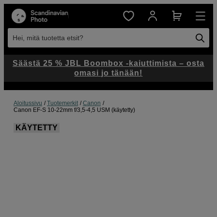
Hei, mitä tuotetta etsit?
Säästä 25 % JBL Boombox -kaiuttimista – osta
omasi jo tänään!
Aloitussivu
Tuotemerkit
Canon
Canon EF-S 10-22mm f/3,5-4,5 USM (käytetty)
KÄYTETTY