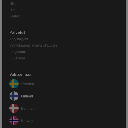
Nikon
DJI
Godox
Palvelut
Yritysmyynti
Vaihtokaupat ja käytetyt tuotteet
Lahjakortti
Kuvataide
Valitse maa
Sweden
Finland
Denmark
Norway