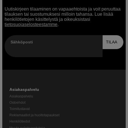
Uutiskirjeen tilaaminen on vapaaehtoista ja voit peruuttaa
tilauksen tai suostumuksesi milloin tahansa. Lue lisää
henkilötietojen käsittelystä ja oikeuksistasi
tietosuojaselosteestamme
.
Sähköposti
TILAA
Asiakaspalvelu
Asiakaspalvelu
Ostoehdot
Toimitustavat
Reklamaatiot ja huoltotapaukset
Henkilötiedot
Muuta evästeasetuksia