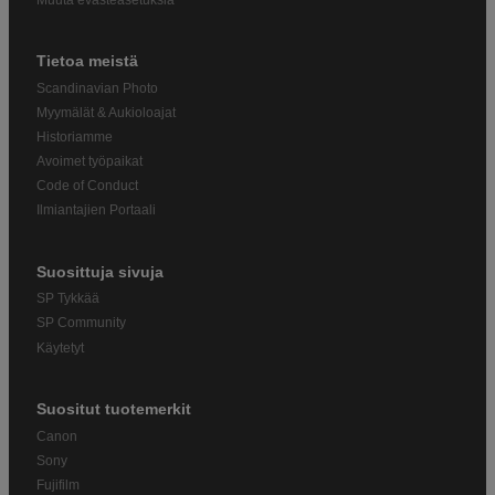
Tietoa meistä
Scandinavian Photo
Myymälät & Aukioloajat
Historiamme
Avoimet työpaikat
Code of Conduct
Ilmiantajien Portaali
Suosittuja sivuja
SP Tykkää
SP Community
Käytetyt
Suositut tuotemerkit
Canon
Sony
Fujifilm