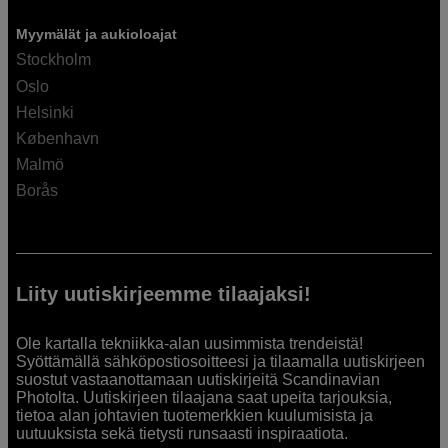
Myymälät ja aukioloajat
Stockholm
Oslo
Helsinki
København
Malmö
Borås
Liity uutiskirjeemme tilaajaksi!
Ole kartalla tekniikka-alan uusimmista trendeistä!
Syöttämällä sähköpostiosoitteesi ja tilaamalla uutiskirjeen
suostut vastaanottamaan uutiskirjeitä Scandinavian
Photolta. Uutiskirjeen tilaajana saat upeita tarjouksia,
tietoa alan johtavien tuotemerkkien kuulumisista ja
uutuuksista sekä tietysti runsaasti inspiraatiota.