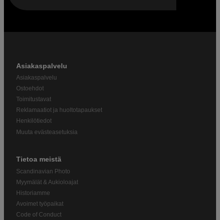
Asiakaspalvelu
Asiakaspalvelu
Ostoehdot
Toimitustavat
Reklamaatiot ja huoltotapaukset
Henkilötiedot
Muuta evästeasetuksia
Tietoa meistä
Scandinavian Photo
Myymälät & Aukioloajat
Historiamme
Avoimet työpaikat
Code of Conduct