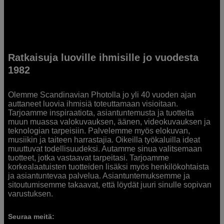
Ratkaisuja luoville ihmisille jo vuodesta
1982
Olemme Scandinavian Photolla jo yli 40 vuoden ajan
auttaneet luovia ihmisiä toteuttamaan visioitaan.
Tarjoamme inspiraatiota, asiantuntemusta ja tuotteita
muun muassa valokuvauksen, äänen, videokuvauksen ja
teknologian tarpeisiin. Palvelemme myös elokuvan,
musiikin ja taiteen harrastajia. Oikeilla työkaluilla ideat
muuttuvat todellisuudeksi. Autamme sinua valitsemaan
tuotteet, jotka vastaavat tarpeitasi. Tarjoamme
korkealaatuisten tuotteiden lisäksi myös henkilökohtaista
ja asiantuntevaa palvelua. Asiantuntemuksemme ja
sitoutumisemme takaavat, että löydät juuri sinulle sopivan
varustuksen.
Seuraa meitä: