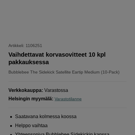
Artikkeli: 1106251
Vaihdettavat korvasovitteet 10 kpl
pakkauksessa
Bubblebee
The Sidekick Satellite Eartip Medium (10-Pack)
Verkkokauppa
:
Varastossa
Helsingin myymälä
:
Varastotilanne
Saatavana kolmessa koossa
Helppo vaihtaa
Yhteensopiva Bubblebee Sidekickin kanssa