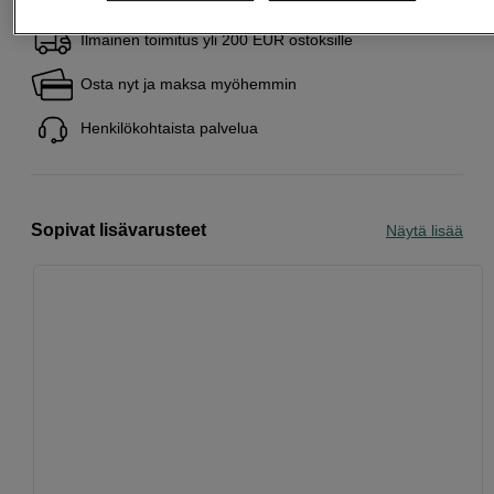
Ilmainen toimitus yli 200 EUR ostoksille
Osta nyt ja maksa myöhemmin
Henkilökohtaista palvelua
Sopivat lisävarusteet
Näytä lisää