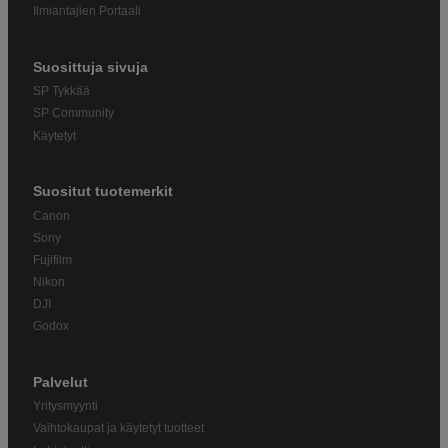
Ilmiantajien Portaali
Suosittuja sivuja
SP Tykkää
SP Community
Käytetyt
Suositut tuotemerkit
Canon
Sony
Fujifilm
Nikon
DJI
Godox
Palvelut
Yritysmyynti
Vaihtokaupat ja käytetyt tuotteet