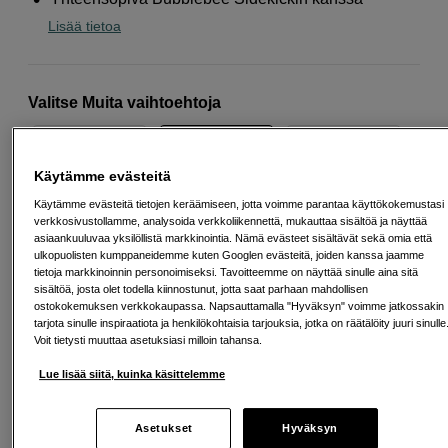
Lisää tietoa
Valitse Muita vaihtoehtoja
Käytämme evästeitä
Käytämme evästeitä tietojen keräämiseen, jotta voimme parantaa käyttökokemustasi
Small
Medium
Large
verkkosivustollamme, analysoida verkkoliikennettä, mukauttaa sisältöä ja näyttää
asiaankuuluvaa yksilöllistä markkinointia. Nämä evästeet sisältävät sekä omia että
ulkopuolisten kumppaneidemme kuten Googlen evästeitä, joiden kanssa jaamme
tietoja markkinoinnin personoimiseksi. Tavoitteemme on näyttää sinulle aina sitä
29
EUR
sisältöä, josta olet todella kiinnostunut, jotta saat parhaan mahdollisen
ostokokemuksen verkkokaupassa. Napsauttamalla "Hyväksyn" voimme jatkossakin
Maksa heti tai jaa useampaan osamaksuun
Lue lisää
tarjota sinulle inspiraatiota ja henkilökohtaisia tarjouksia, jotka on räätälöity juuri sinulle
Voit tietysti muuttaa asetuksiasi milloin tahansa.
Määrä
Lisää ostoskoriin
Lue lisää siitä, kuinka käsittelemme
Asetukset
Hyväksyn