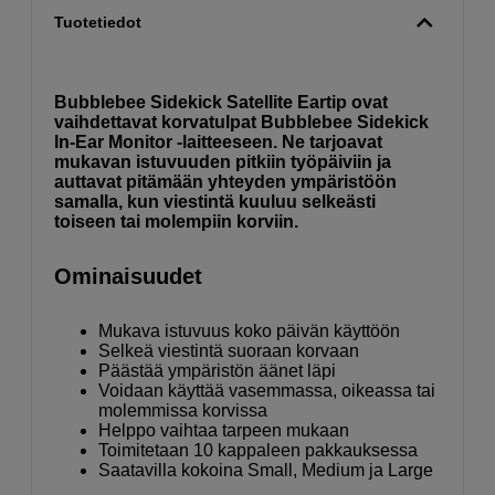
Tuotetiedot
Bubblebee Sidekick Satellite Eartip ovat
vaihdettavat korvatulpat Bubblebee Sidekick
In-Ear Monitor -laitteeseen. Ne tarjoavat
mukavan istuvuuden pitkiin työpäiviin ja
auttavat pitämään yhteyden ympäristöön
samalla, kun viestintä kuuluu selkeästi
toiseen tai molempiin korviin.
Ominaisuudet
Mukava istuvuus koko päivän käyttöön
Selkeä viestintä suoraan korvaan
Päästää ympäristön äänet läpi
Voidaan käyttää vasemmassa, oikeassa tai
molemmissa korvissa
Helppo vaihtaa tarpeen mukaan
Toimitetaan 10 kappaleen pakkauksessa
Saatavilla kokoina Small, Medium ja Large