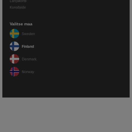
Lahjakortti
Kuvataide
Valitse maa
Sweden
Finland
Denmark
Norway