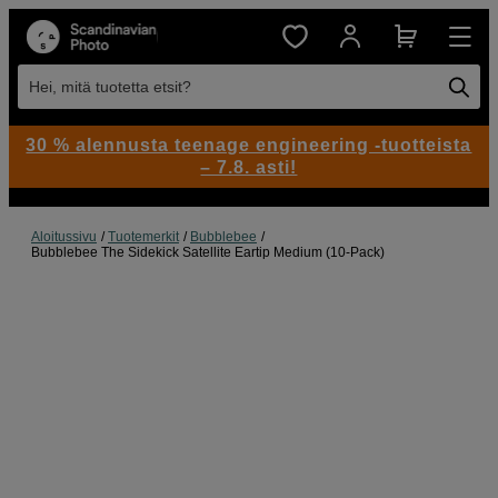
Hei, mitä tuotetta etsit?
30 % alennusta teenage engineering -tuotteista
– 7.8. asti!
Aloitussivu
Tuotemerkit
Bubblebee
Bubblebee The Sidekick Satellite Eartip Medium (10-Pack)