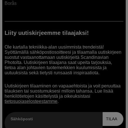
Borås
Liity uutiskirjeemme tilaajaksi!
Ole kartalla tekniikka-alan uusimmista trendeistä!
Syöttämällä sähköpostiosoitteesi ja tilaamalla uutiskirjeen
suostut vastaanottamaan uutiskirjeitä Scandinavian
Photolta. Uutiskirjeen tilaajana saat upeita tarjouksia,
tietoa alan johtavien tuotemerkkien kuulumisista ja
uutuuksista sekä tietysti runsaasti inspiraatiota.
Uutiskirjeen tilaaminen on vapaaehtoista ja voit peruuttaa
tilauksen tai suostumuksesi milloin tahansa. Lue lisää
henkilötietojen käsittelystä ja oikeuksistasi
tietosuojaselosteestamme
.
Sähköposti
TILAA