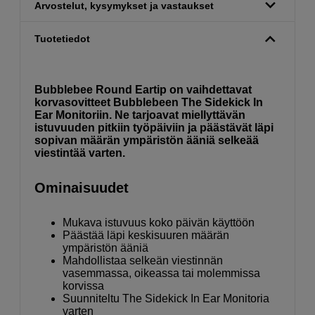
Arvostelut, kysymykset ja vastaukset
Tuotetiedot
Bubblebee Round Eartip on vaihdettavat
korvasovitteet Bubblebeen The Sidekick In
Ear Monitoriin. Ne tarjoavat miellyttävän
istuvuuden pitkiin työpäiviin ja päästävät läpi
sopivan määrän ympäristön ääniä selkeää
viestintää varten.
Ominaisuudet
Mukava istuvuus koko päivän käyttöön
Päästää läpi keskisuuren määrän
ympäristön ääniä
Mahdollistaa selkeän viestinnän
vasemmassa, oikeassa tai molemmissa
korvissa
Suunniteltu The Sidekick In Ear Monitoria
varten