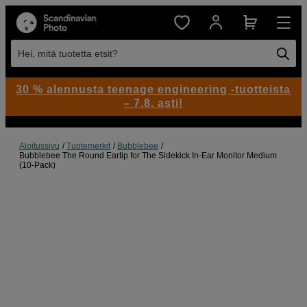
Hei, mitä tuotetta etsit?
30 % alennusta teenage engineering -tuotteista
– 7.8. asti!
Aloitussivu
Tuotemerkit
Bubblebee
Bubblebee The Round Eartip for The Sidekick In-Ear Monitor Medium
(10-Pack)