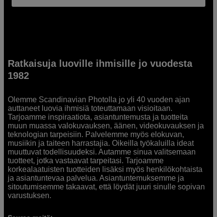
Ratkaisuja luoville ihmisille jo vuodesta
1982
Olemme Scandinavian Photolla jo yli 40 vuoden ajan
auttaneet luovia ihmisiä toteuttamaan visioitaan.
Tarjoamme inspiraatiota, asiantuntemusta ja tuotteita
muun muassa valokuvauksen, äänen, videokuvauksen ja
teknologian tarpeisiin. Palvelemme myös elokuvan,
musiikin ja taiteen harrastajia. Oikeilla työkaluilla ideat
muuttuvat todellisuudeksi. Autamme sinua valitsemaan
tuotteet, jotka vastaavat tarpeitasi. Tarjoamme
korkealaatuisten tuotteiden lisäksi myös henkilökohtaista
ja asiantuntevaa palvelua. Asiantuntemuksemme ja
sitoutumisemme takaavat, että löydät juuri sinulle sopivan
varustuksen.