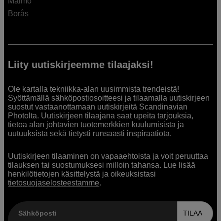
Malmö
Borås
Liity uutiskirjeemme tilaajaksi!
Ole kartalla tekniikka-alan uusimmista trendeistä!
Syöttämällä sähköpostiosoitteesi ja tilaamalla uutiskirjeen
suostut vastaanottamaan uutiskirjeitä Scandinavian
Photolta. Uutiskirjeen tilaajana saat upeita tarjouksia,
tietoa alan johtavien tuotemerkkien kuulumisista ja
uutuuksista sekä tietysti runsaasti inspiraatiota.
Uutiskirjeen tilaaminen on vapaaehtoista ja voit peruuttaa
tilauksen tai suostumuksesi milloin tahansa. Lue lisää
henkilötietojen käsittelystä ja oikeuksistasi
tietosuojaselosteestamme
.
Sähköposti
TILAA