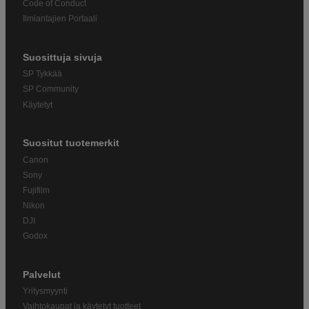
Code of Conduct
Ilmiantajien Portaali
Suosittuja sivuja
SP Tykkää
SP Community
Käytetyt
Suositut tuotemerkit
Canon
Sony
Fujifilm
Nikon
DJI
Godox
Palvelut
Yritysmyynti
Vaihtokaupat ja käytetyt tuotteet