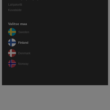
Lahjakortti
Kuvataide
Valitse maa
Sweden
Finland
Denmark
Norway