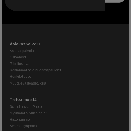
Asiakaspalvelu
Asiakaspalvelu
Ostoehdot
Toimitustavat
Reklamaatiot ja huoltotapaukset
Henkilötiedot
Muuta evästeasetuksia
Tietoa meistä
Scandinavian Photo
Myymälät & Aukioloajat
Historiamme
Avoimet työpaikat