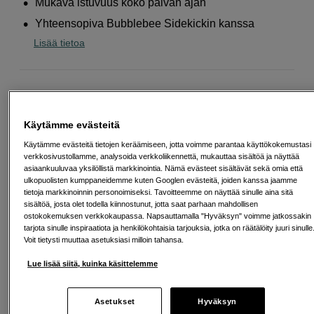
Mukava istuvuus koko päivän ajan
Yhteensopiva Bubblebee Sidekickin kanssa
Lisää tietoa
Valitse Muita vaihtoehtoja
Käytämme evästeitä
Käytämme evästeitä tietojen keräämiseen, jotta voimme parantaa käyttökokemustasi
verkkosivustollamme, analysoida verkkoliikennettä, mukauttaa sisältöä ja näyttää
asiaankuuluvaa yksilöllistä markkinointia. Nämä evästeet sisältävät sekä omia että
Small
Medium
ulkopuolisten kumppaneidemme kuten Googlen evästeitä, joiden kanssa jaamme
tietoja markkinoinnin personoimiseksi. Tavoitteemme on näyttää sinulle aina sitä
sisältöä, josta olet todella kiinnostunut, jotta saat parhaan mahdollisen
ostokokemuksen verkkokaupassa. Napsauttamalla "Hyväksyn" voimme jatkossakin
29
EUR
tarjota sinulle inspiraatiota ja henkilökohtaisia tarjouksia, jotka on räätälöity juuri sinulle
Voit tietysti muuttaa asetuksiasi milloin tahansa.
Maksa heti tai jaa useampaan osamaksuun
Lue lisää
Lue lisää siitä, kuinka käsittelemme
Määrä
Lisää ostoskoriin
Asetukset
Hyväksyn