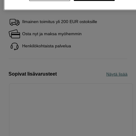
Ilmainen toimitus yli 200 EUR ostoksille
Osta nyt ja maksa myöhemmin
Henkilökohtaista palvelua
Sopivat lisävarusteet
Näytä lisää