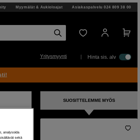
ity
Myymälät & Aukioloajat
Asiakaspalvelu
024 809 38 00
Yritysmyynti
Hinta sis. alv
ti!
SUOSITTELEMME MYÖS
e, analysoida
elkeän
sisältävät sekä