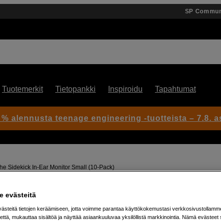
SP Commun
Tuotemerkit
Tietopankki
Inspiroidu
Tapahtumat
 % alennusta teenage engineering -tuotteista – 7.8. as
e Sidekick In-Ear Monitor Small (10-Pack)
 evästeitä
Artikkeli: 1106248
steitä tietojen keräämiseen, jotta voimme parantaa käyttökokemustasi verkkosivustollamm
Korvatyynyt mukavuuden ja s
että, mukauttaa sisältöä ja näyttää asiaankuuluvaa yksilöllistä markkinointia. Nämä evästeet 