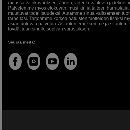
muassa valokuvauksen, äänen, videokuvauksen ja teknologi
Palvelemme myös elokuvan, musiikin ja taiteen harrastajia. O
muuttuvat todellisuudeksi. Autamme sinua valitsemaan tuott
tarpeitasi. Tarjoamme korkealaatuisten tuotteiden lisäksi m
asiantuntevaa palvelua. Asiantuntemuksemme ja sitoutumi
löydät juuri sinulle sopivan varustuksen.
Seuraa meitä: