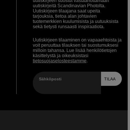
uutiskirjeen suostut vastaanottamaan
uutiskirjeitä Scandinavian Photolta.
Uutiskirjeen tilaajana saat upeita
tarjouksia, tietoa alan johtavien
tuotemerkkien kuulumisista ja uutuuksista
sekä tietysti runsaasti inspiraatiota.
Uutiskirjeen tilaaminen on vapaaehtoista ja
voit peruuttaa tilauksen tai suostumuksesi
milloin tahansa. Lue lisää henkilötietojen
käsittelystä ja oikeuksistasi
tietosuojaselosteestamme
.
Sähköposti
TILAA