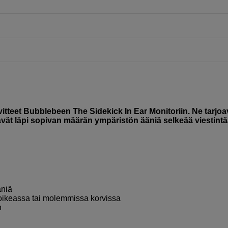
tteet Bubblebeen The Sidekick In Ear Monitoriin. Ne tarjoa
tävät läpi sopivan määrän ympäristön ääniä selkeää viestint
äniä
oikeassa tai molemmissa korvissa
n