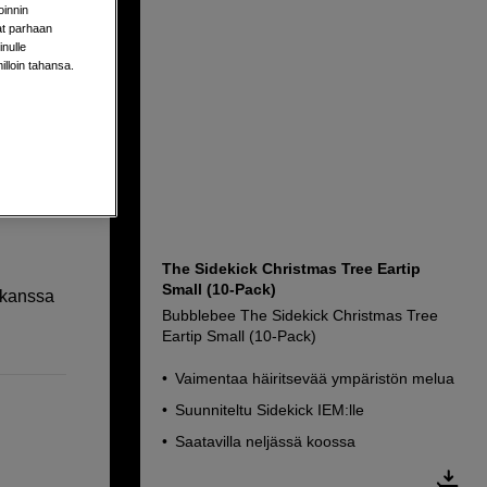
oinnin
aat parhaan
k In-Ear
nulle
milloin tahansa.
The Sidekick Christmas Tree Eartip
Small (10-Pack)
 kanssa
Bubblebee The Sidekick Christmas Tree
Eartip Small (10-Pack)
Vaimentaa häiritsevää ympäristön melua
Suunniteltu Sidekick IEM:lle
Saatavilla neljässä koossa