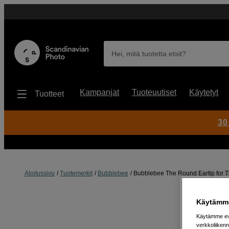
Hei, mitä tuotetta etsit?
Kampanjat
Tuoteuutiset
Käytetyt
Tuotteet
30
Aloitussivu
Tuotemerkit
Bubblebee
Bubblebee The Round Eartip for Th
Käytämme
Käytämme evä
verkkoliikenn