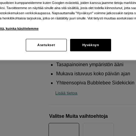
äänen takaamiseksi
kopuolisten kumppaneidemme kuten Googlen evästeitä, joiden kanssa jaamme tietoja markkin
si. Tavoitteemme on näyttää sinulle aina sitä sisältöä, josta olet todella kiinnostunut, jotta s
Bubblebee
The Round Eartip for The Sidekic
ostokokemuksen verkkokaupassa. Napsauttamalla "Hyväksyn" voimme jatkossakin tarjota si
ja henkilökohtaisia tarjouksia, jotka on räätälöity juuri sinulle. Voit tietysti muuttaa asetuksiasi 
Monitor Small (10-Pack)
iitä, kuinka käsittelemme
Verkkokauppa
:
Varastossa
Asetukset
Hyväksyn
Helsingin myymälä
:
Varastotilanne
Tasapainoinen ympäristön ääni
Mukava istuvuus koko päivän ajan
Yhteensopiva Bubblebee Sidekickin
Lisää tietoa
Valitse Muita vaihtoehtoja