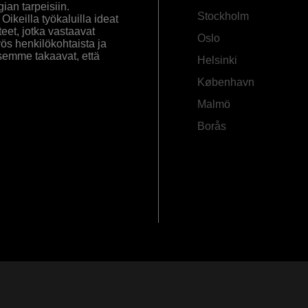
an tarpeisiin.
Stockholm
ikeilla työkaluilla ideat
eet, jotka vastaavat
Oslo
yös henkilökohtaista ja
semme takaavat, että
Helsinki
København
Malmö
Borås