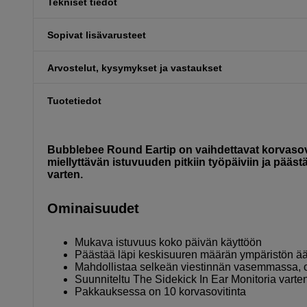
Tekniset tiedot
Sopivat lisävarusteet
Arvostelut, kysymykset ja vastaukset
Tuotetiedot
Bubblebee Round Eartip on vaihdettavat korvasovi
miellyttävän istuvuuden pitkiin työpäiviin ja pääs
varten.
Ominaisuudet
Mukava istuvuus koko päivän käyttöön
Päästää läpi keskisuuren määrän ympäristön ä
Mahdollistaa selkeän viestinnän vasemmassa, 
Suunniteltu The Sidekick In Ear Monitoria varte
Pakkauksessa on 10 korvasovitinta