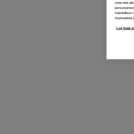
omia että ul
personoimisek
mahdollisen 
inspiraatiota 
Lue lisää s