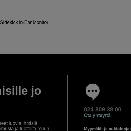
Sidekick In-Ear Monitor
isille jo
024 809 38 00
Ota yhteyttä
eet luovia ihmisiä
emusta ja tuotteita muun
Myymälät ja aukioloajat