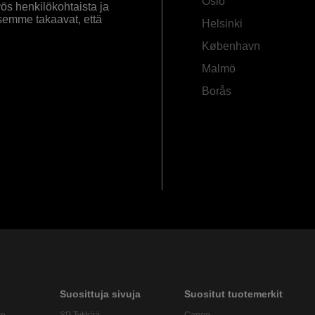
Oslo
yös henkilökohtaista ja
semme takaavat, että
Helsinki
København
Malmö
Borås
Suosittuja sivuja
Suositut tuotemerkit