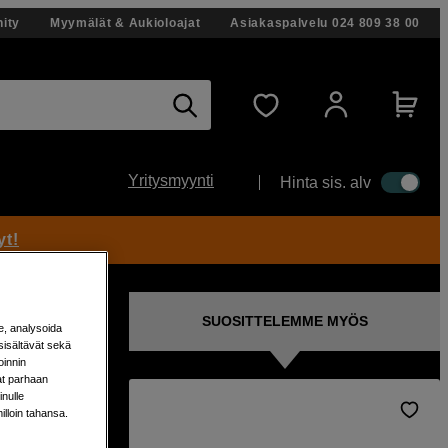
ity
Myymälät & Aukioloajat
Asiakaspalvelu
024 809 38 00
Yritysmyynti
Hinta sis. alv
yt!
SUOSITTELEMME MYÖS
e, analysoida
sisältävät sekä
oinnin
aat parhaan
nulle
milloin tahansa.
DCP-