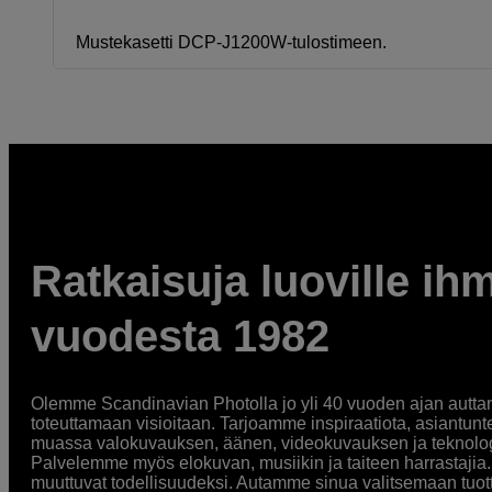
Mustekasetti DCP-J1200W-tulostimeen.
Ratkaisuja luoville ihm
vuodesta 1982
Olemme Scandinavian Photolla jo yli 40 vuoden ajan auttan
toteuttamaan visioitaan. Tarjoamme inspiraatiota, asiantunt
muassa valokuvauksen, äänen, videokuvauksen ja teknologi
Palvelemme myös elokuvan, musiikin ja taiteen harrastajia. O
muuttuvat todellisuudeksi. Autamme sinua valitsemaan tuott