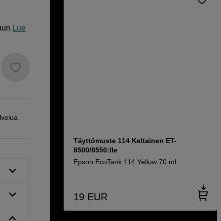
uun
Lue
lvelua
Täyttömuste 114 Keltainen ET-
8500/8550:lle
Epson EcoTank 114 Yellow 70 ml
19
EUR