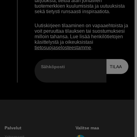
tarjouksia, tietoa alan johtavien
tuotemerkkien kuulumisista ja uutuuksista
sekä tietysti runsaasti inspiraatiota.
Uutiskirjeen tilaaminen on vapaaehtoista ja
voit peruuttaa tilauksen tai suostumuksesi
milloin tahansa. Lue lisää henkilötietojen
käsittelystä ja oikeuksistasi
tietosuojaselosteestamme
.
Sähköposti
TILAA
Palvelut
Valitse maa