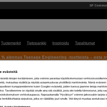
SP Commun
Tuotemerkit
Tietopankki
Inspiroidu
Tapahtumat
 % alennus Teenage Engineering -tuotteista – osta n
 evästeitä
steitä tietojen keräämiseen, jotta voimme parantaa käyttökokemustasi verkkosivustollamm
että, mukauttaa sisältöä ja näyttää asiaankuuluvaa yksilöllistä markkinointia. Nämä evästeet 
kopuolisten kumppaneidemme kuten Googlen evästeitä, joiden kanssa jaamme tietoja markkin
si. Tavoitteemme on näyttää sinulle aina sitä sisältöä, josta olet todella kiinnostunut, jotta s
ostokokemuksen verkkokaupassa. Napsauttamalla "Hyväksyn" voimme jatkossakin tarjota si
Artikkeli: 1101104
ja henkilökohtaisia tarjouksia, jotka on räätälöity juuri sinulle. Voit tietysti muuttaa asetuksiasi 
Mustekasetti LC424C syaani 
iitä, kuinka käsittelemme