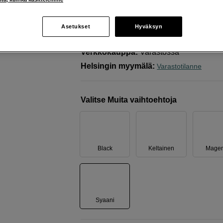
J1200W-tulostimeen
Brother
LC424C Ink Cartridge Cyan
Asetukset
Hyväksyn
Verkkokauppa
:
Varastossa
Helsingin myymälä
:
Varastotilanne
Valitse Muita vaihtoehtoja
Black
Keltainen
Magen
Syaani