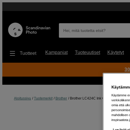
Hei, mitä tuotetta etsit?
Kampanjat
Tuoteuutiset
Käytetyt
Tuotteet
30
Käytämme
Käytämme evä
Aloitussivu
Tuotemerkit
Brother
Brother LC424C Ink Cartridge Cyan
verkkoliikenn
omia että ul
personoimisek
mahdollisen 
inspiraatiota 
Lue lisää s