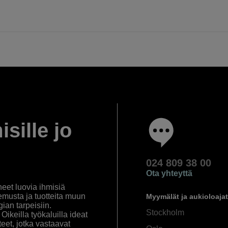
isille jo
024 809 38 00
Ota yhteyttä
eet luovia ihmisiä
emusta ja tuotteita muun
Myymälät ja aukioloajat
an tarpeisiin.
Stockholm
ikeilla työkaluilla ideat
eet, jotka vastaavat