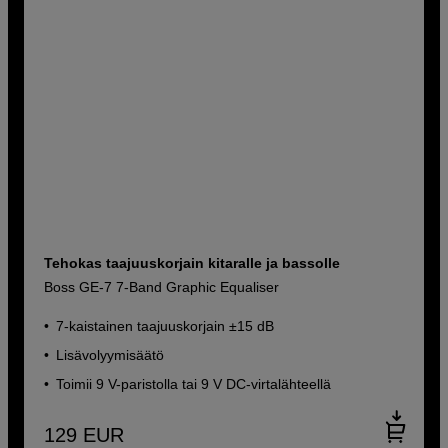
Tehokas taajuuskorjain kitaralle ja bassolle
Boss GE-7 7-Band Graphic Equaliser
7-kaistainen taajuuskorjain ±15 dB
Lisävolyymisäätö
Toimii 9 V-paristolla tai 9 V DC-virtalähteellä
129
EUR