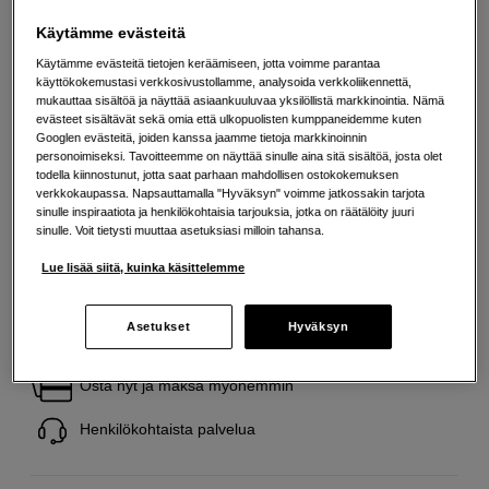
Käytämme evästeitä
Käytämme evästeitä tietojen keräämiseen, jotta voimme parantaa
Maksa Svea-erämaksulla
käyttökokemustasi verkkosivustollamme, analysoida verkkoliikennettä,
Esimerkki: 36 kk, 15 EUR/kk, yhteensä 545 EUR, todellinen vuosikorko
mukauttaa sisältöä ja näyttää asiaankuuluvaa yksilöllistä markkinointia. Nämä
19,07 %
evästeet sisältävät sekä omia että ulkopuolisten kumppaneidemme kuten
Avausmaksu 5 EUR, laskutusmaksu 0 EUR/kk lisäksi
Googlen evästeitä, joiden kanssa jaamme tietoja markkinoinnin
personoimiseksi. Tavoitteemme on näyttää sinulle aina sitä sisältöä, josta olet
Lainaaminen maksaa!
Jos et pysty maksamaan velkaa ajoissa, saatat
todella kiinnostunut, jotta saat parhaan mahdollisen ostokokemuksen
saada maksuhäiriömerkinnän. Se voi vaikeuttaa asunnon vuokraamista,
verkkokaupassa. Napsauttamalla "Hyväksyn" voimme jatkossakin tarjota
liittymien tekemistä ja uusien lainojen saamista. Apua saat kuntasi talous- ja
sinulle inspiraatiota ja henkilökohtaisia tarjouksia, jotka on räätälöity juuri
velkaneuvonnasta. Yhteystiedot löydät sivulta
kkv.fi (avautuu uuteen
sinulle. Voit tietysti muuttaa asetuksiasi milloin tahansa.
välilehteen)
Lue lisää siitä, kuinka käsittelemme
Asetukset
Hyväksyn
Ilmainen toimitus yli 200 EUR ostoksille
Osta nyt ja maksa myöhemmin
Henkilökohtaista palvelua