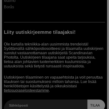
Malmö
Borås
Liity uutiskirjeemme tilaajaksi!
Ole kartalla tekniikka-alan uusimmista trendeistä!
Syöttämällä sähköpostiosoitteesi ja tilaamalla uutiskirjeen
suostut vastaanottamaan uutiskirjeitä Scandinavian
Photolta. Uutiskirjeen tilaajana saat upeita tarjouksia,
tietoa alan johtavien tuotemerkkien kuulumisista ja
uutuuksista sekä tietysti runsaasti inspiraatiota.
Uutiskirjeen tilaaminen on vapaaehtoista ja voit peruuttaa
tilauksen tai suostumuksesi milloin tahansa. Lue lisää
henkilötietojen käsittelystä ja oikeuksistasi
tietosuojaselosteestamme
.
Sähköposti
TILAA