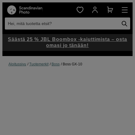
Hei, mitä tuotetta etsit?
Säästä 25 % JBL Boombox -kaiuttimista – osta
omasi jo tänään!
Aloitussivu
Tuotemerkit
Boss
Boss GX-10