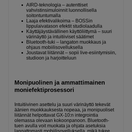
AIRD-teknologia – autenttiset
vahvistinsimuloinnit luonnollisella
soitontuntumalla
Laaja efektivalikoima – BOSSin
lippulaivatason efektit studiolaadulla
Käyttäjäystävällinen käyttöliittymä – suuri
värinäyttö ja intuitiiviset säätimet
Bluetooth-tuki – langaton muokkaus ja
ohjaus mobiilisovelluksella
Joustavat liitännät – sopii live-esiintymisiin,
studioon ja harjoitteluun
Monipuolinen ja ammattimainen
moniefektiprosessori
Intuitiivinen asettelu ja suuri värinäyttö tekevät
äänien muokkauksesta nopeaa, ja monipuoliset
liitännät helpottavat GX-10:n integrointia
olemassa olevaan kokoonpanoon. Bluetooth-
tuen avulla voit muokata ja ohjata asetuksia
langattomasti mobiilisovelluksella, mikä tukee