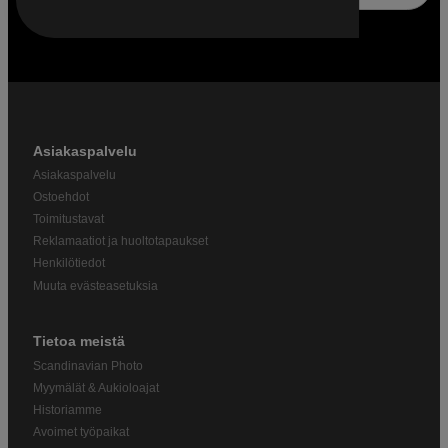
Asiakaspalvelu
Asiakaspalvelu
Ostoehdot
Toimitustavat
Reklamaatiot ja huoltotapaukset
Henkilötiedot
Muuta evästeasetuksia
Tietoa meistä
Scandinavian Photo
Myymälät & Aukioloajat
Historiamme
Avoimet työpaikat