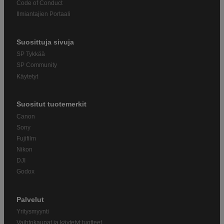
Code of Conduct
Ilmiantajien Portaali
Suosittuja sivuja
SP Tykkää
SP Community
Käytetyt
Suositut tuotemerkit
Canon
Sony
Fujifilm
Nikon
DJI
Godox
Palvelut
Yritysmyynti
Vaihtokaupat ja käytetyt tuotteet