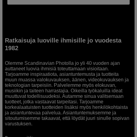
Ratkaisuja luoville ihmisille jo vuodesta
1982
Olemme Scandinavian Photolla jo yli 40 vuoden ajan
auttaneet luovia ihmisiä toteuttamaan visioitaan.
Tarjoamme inspiraatiota, asiantuntemusta ja tuotteita
muun muassa valokuvauksen, äänen, videokuvauksen ja
teknologian tarpeisiin. Palvelemme myös elokuvan,
musiikin ja taiteen harrastajia. Oikeilla työkaluilla ideat
muuttuvat todellisuudeksi. Autamme sinua valitsemaan
tuotteet, jotka vastaavat tarpeitasi. Tarjoamme
korkealaatuisten tuotteiden lisäksi myös henkilökohtaista
ja asiantuntevaa palvelua. Asiantuntemuksemme ja
sitoutumisemme takaavat, että löydät juuri sinulle sopivan
varustuksen.