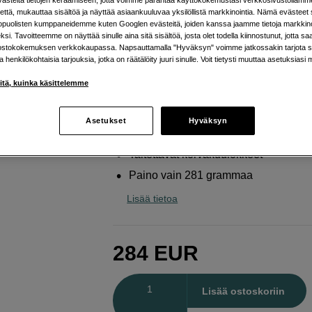
musiikkituotantoon ja editoint
että, mukauttaa sisältöä ja näyttää asiaankuuluvaa yksilöllistä markkinointia. Nämä evästeet 
kopuolisten kumppaneidemme kuten Googlen evästeitä, joiden kanssa jaamme tietoja markkin
Audio Technica
ATH-M70x Monitor Headpho
si. Tavoitteemme on näyttää sinulle aina sitä sisältöä, josta olet todella kiinnostunut, jotta s
ostokokemuksen verkkokaupassa. Napsauttamalla "Hyväksyn" voimme jatkossakin tarjota si
ja henkilökohtaisia tarjouksia, jotka on räätälöity juuri sinulle. Voit tietysti muuttaa asetuksiasi 
Verkkokauppa
:
Varastossa
iitä, kuinka käsittelemme
Helsingin myymälä
:
Varastotilanne
Asetukset
Hyväksyn
Hyvä melunvaimennus
Taitettavat korvakuulokkeet
Paino vain 281 grammaa
Lisää tietoa
284
EUR
Määrä
Lisää ostoskoriin