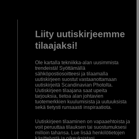
Liity uutiskirjeemme
tilaajaksi!
Ole kartalla tekniikka-alan uusimmista
trendeistä! Syöttämällä
sähköpostiosoitteesi ja tilaamalla
uutiskirjeen suostut vastaanottamaan
uutiskirjeitä Scandinavian Photolta.
Uutiskirjeen tilaajana saat upeita
tarjouksia, tietoa alan johtavien
tuotemerkkien kuulumisista ja uutuuksista
sekä tietysti runsaasti inspiraatiota.
Uutiskirjeen tilaaminen on vapaaehtoista ja
voit peruuttaa tilauksen tai suostumuksesi
milloin tahansa. Lue lisää henkilötietojen
käsittelystä ja oikeuksistasi