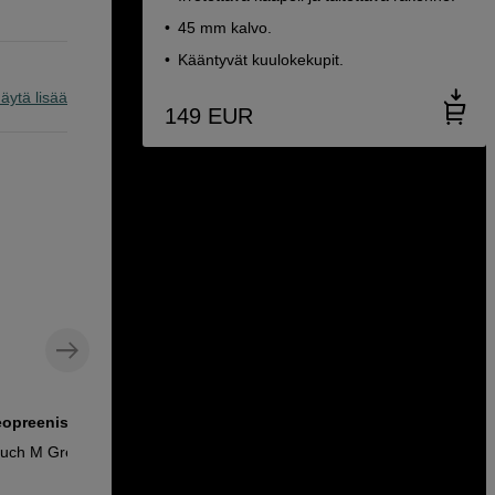
45 mm kalvo.
Kääntyvät kuulokekupit.
äytä lisää
149
EUR
eopreenistä
Tehokas ja tyylikäs DAC-laite
ouch M Green
FiiO K11 Headphone Amp DAC, black