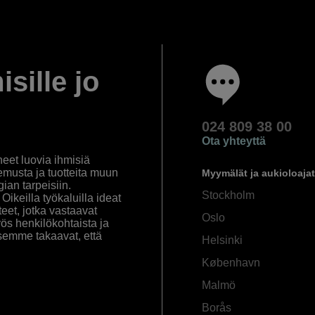
isille jo
024 809 38 00
Ota yhteyttä
eet luovia ihmisiä
emusta ja tuotteita muun
Myymälät ja aukioloajat
an tarpeisiin.
Stockholm
ikeilla työkaluilla ideat
eet, jotka vastaavat
Oslo
yös henkilökohtaista ja
semme takaavat, että
Helsinki
København
Malmö
Borås