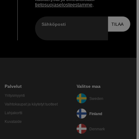
tietosuojaselosteestamme
.
Sähköposti
TILAA
Palvelut
Valitse maa
Yritysmyynti
Sweden
Vaihtokaupat ja käytetyt tuotteet
Lahjakortti
Finland
Kuvataide
Denmark