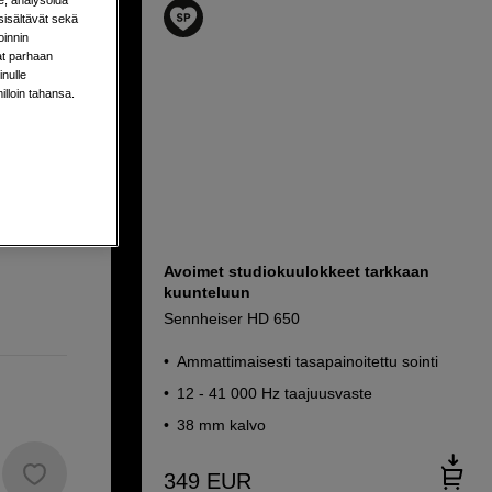
iin
sisältävät sekä
oinnin
nes
aat parhaan
nulle
milloin tahansa.
Avoimet studiokuulokkeet tarkkaan
kuunteluun
Sennheiser HD 650
Ammattimaisesti tasapainoitettu sointi
12 - 41 000 Hz taajuusvaste
38 mm kalvo
349
EUR