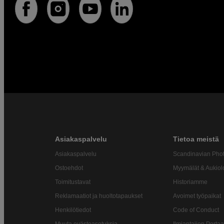
Asiakaspalvelu
Tietoa meistä
Asiakaspalvelu
Scandinavian Pho
Ostoehdot
Myymälät & Aukiol
Toimitustavat
Historiamme
Reklamaatiot ja huoltotapaukset
Avoimet työpaikat
Henkilötiedot
Code of Conduct