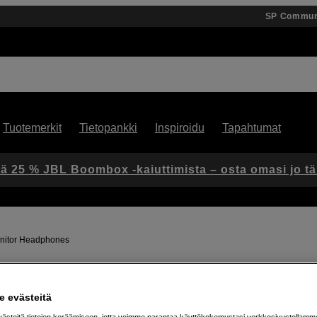
SP Commun
Tuotemerkit
Tietopankki
Inspiroidu
Tapahtumat
ä 25 % JBL Boombox -kaiuttimista – osta omasi jo t
nitor Headphones
Artikkeli: 1060352
 evästeitä
Suljetut studiokuulokkeet
steitä tietojen keräämiseen, jotta voimme parantaa käyttökokemustasi verkkosivustollamm