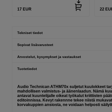
17
EUR
22
EU
Tekniset tiedot
Sopivat lisävarusteet
Arvostelut, kysymykset ja vastaukset
Tuotetiedot
Audio Technican ATHM70x suljetut kuulokkeet tarjo
mahdollisen valmistus- ja äänenlaadun. Nämä kuu
antavat kuuntelijalle oikeat työkalut kriittisten p
editoinnissa. Kevyt rakennne tekee niistä mukavat
korvakuppien ansiosta, ne voidaan helposti säily