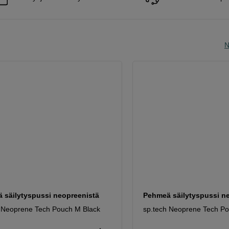
N
 säilytyspussi neopreenistä
Pehmeä säilytyspussi n
 Neoprene Tech Pouch M Black
sp.tech Neoprene Tech P