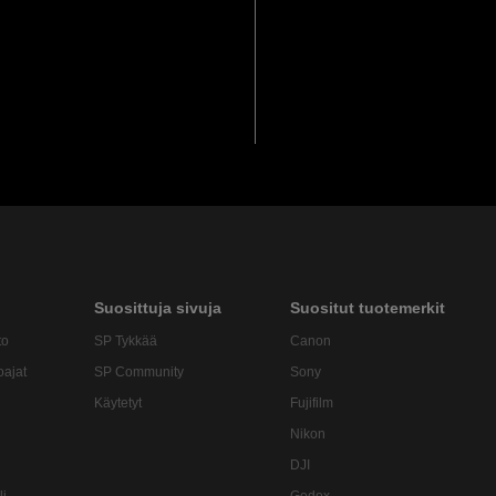
Suosittuja sivuja
Suositut tuotemerkit
to
SP Tykkää
Canon
oajat
SP Community
Sony
Käytetyt
Fujifilm
Nikon
DJI