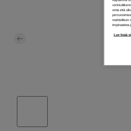
verkkoliikenn
omia että ul
personoimisek
mahdollisen 
inspiraatiota 
Lue lisää s