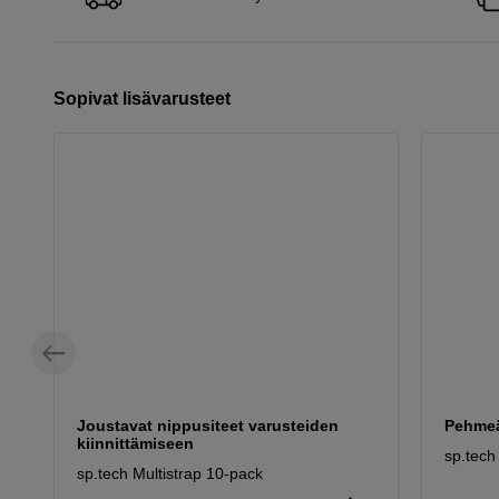
Sopivat lisävarusteet
Joustavat nippusiteet varusteiden
Pehmeä
kiinnittämiseen
sp.tech
sp.tech Multistrap 10-pack