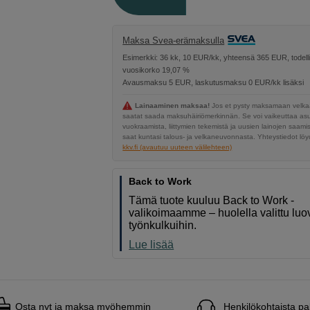
Maksa Svea-erämaksulla
Esimerkki: 36 kk, 10 EUR/kk, yhteensä 365 EUR, todell
vuosikorko 19,07 %
Avausmaksu 5 EUR, laskutusmaksu 0 EUR/kk lisäksi
Lainaaminen maksaa!
Jos et pysty maksamaan velkaa
saatat saada maksuhäiriömerkinnän. Se voi vaikeuttaa a
vuokraamista, liittymien tekemistä ja uusien lainojen saami
saat kuntasi talous- ja velkaneuvonnasta. Yhteystiedot löyd
kkv.fi (avautuu uuteen välilehteen)
Back to Work
Tämä tuote kuuluu Back to Work -
valikoimaamme – huolella valittu luov
työnkulkuihin.
Lue lisää
Osta nyt ja maksa myöhemmin
Henkilökohtaista pa