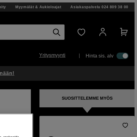
ity
Myymälät & Aukioloajat
Asiakaspalvelu
024 809 38 00
Yritysmyynti
Hinta sis. alv
änään!
SUOSITTELEMME MYÖS
e, analysoida