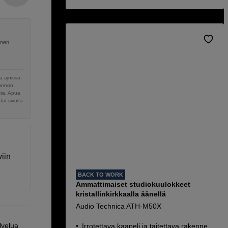
inen
 ajoissa,
sunnon
sta. Apua
ät sivulta
iin
BACK TO WORK
Ammattimaiset studiokuulokkeet
kristallinkirkkaalla äänellä
Audio Technica ATH-M50X
lvelua
Irrotettava kaapeli ja taitettava rakenne.