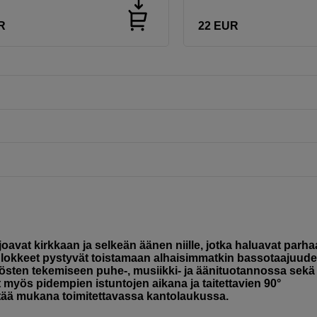
R
22
EUR
avat kirkkaan ja selkeän äänen niille, jotka haluavat parh
lokkeet pystyvät toistamaan alhaisimmatkin bassotaajuudet
äätösten tekemiseen puhe-, musiikki- ja äänituotannossa sekä
 myös pidempien istuntojen aikana ja taitettavien 90°
ttää mukana toimitettavassa kantolaukussa.