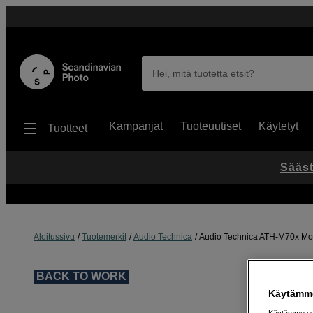
Hei, mitä tuotetta etsit?
Kampanjat
Tuoteuutiset
Käytetyt
Tuotteet
Sääst
Aloitussivu
Tuotemerkit
Audio Technica
Audio Technica ATH-M70x Mo
BACK TO WORK
Käytämme
Käytämme evä