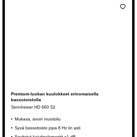
Premium-luokan kuulokkeet erinomaisella
bassotoistolla
Sennheiser HD 660 S2
Mukava, avoin muotoilu
Syvä bassotoisto jopa 8 Hz:iin asti
Sovitetut kaiutinelementit ±1 dB