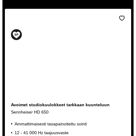
hankinta kilpailukykyiseen hintaan sekä nopealla
toimituksella. Myymälässämme on kokeiltavana suuri
valikoima kuulokkeita, tervetuloa tutustumaan!
Avoimet studiokuulokkeet tarkkaan kuunteluun
Sennheiser HD 650
Ammattimaisesti tasapainoitettu sointi
12 - 41 000 Hz taajuusvaste