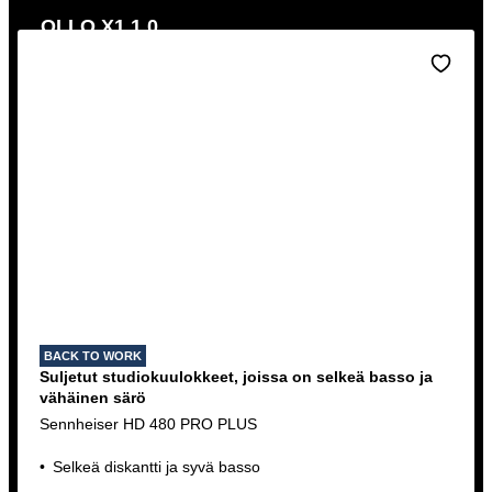
OLLO X1 1.0
Avoimet kuulokkeet miksaamiseen ja masterointiin
Osta nyt
BACK TO WORK
Suljetut studiokuulokkeet, joissa on selkeä basso ja
vähäinen särö
Sennheiser HD 480 PRO PLUS
Selkeä diskantti ja syvä basso