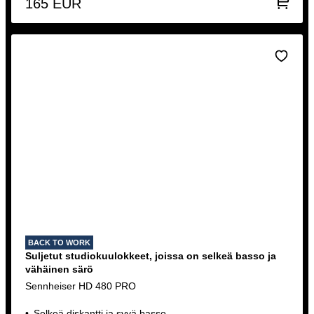
165
EUR
BACK TO WORK
Suljetut studiokuulokkeet, joissa on selkeä basso ja
vähäinen särö
Sennheiser HD 480 PRO
Selkeä diskantti ja syvä basso