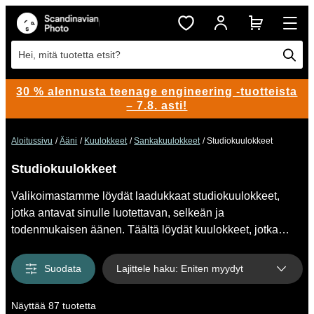
Hei, mitä tuotetta etsit?
30 % alennusta teenage engineering -tuotteista
– 7.8. asti!
Aloitussivu
Ääni
Kuulokkeet
Sankakuulokkeet
Studiokuulokkeet
Studiokuulokkeet
Valikoimastamme löydät laadukkaat studiokuulokkeet,
jotka antavat sinulle luotettavan, selkeän ja
todenmukaisen äänen. Täältä löydät kuulokkeet, jotka
soveltuvat erinomaisesti äänen monitorointiin,
äänituotantoihin, tallennukseen, miksaamiseen sekä
Suodata
Lajittele haku
:
Eniten myydyt
muuhun ammattikäyttöön. Kuulokkeita löytyy
suosituimmilta valmistajilta, kuten Sennheiser, Sony, AKG
Näyttää 87 tuotetta
ja Beyerdynamic. Tutustu valikoimaamme täällä ja tee