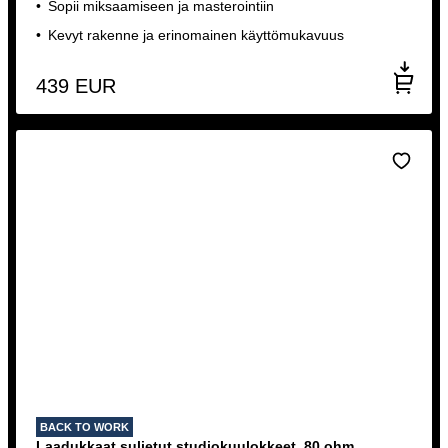
Sopii miksaamiseen ja masterointiin
Kevyt rakenne ja erinomainen käyttömukavuus
439
EUR
BACK TO WORK
Laadukkaat suljetut studiokuulokkeet, 80 ohm