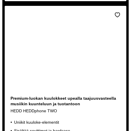
Premium-luokan kuulokkeet upealla taajuusvasteella
musiikin kuunteluun ja tuotantoon
HEDD HEDDphone TWO
Uniikit kuuloke-elementit
Sisältää sovittimet ja hardcase