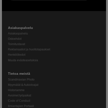
Asiakaspalvelu
Asiakaspalvelu
Ostoehdot
Toimitustavat
Reklamaatiot ja huoltotapaukset
Henkilötiedot
Muuta evästeasetuksia
Tietoa meistä
Scandinavian Photo
Myymälät & Aukioloajat
Historiamme
Avoimet työpaikat
Code of Conduct
Ilmiantajien Portaali