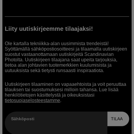
Liity uutiskirjeemme tilaajaksi!
Ole kartalla tekniikka-alan uusimmista trendeistä!
Syöttämällä sähköpostiosoitteesi ja tilaamalla uutiskirjeen
suostut vastaanottamaan uutiskirjeitä Scandinavian
Photolta. Uutiskirjeen tilaajana saat upeita tarjouksia,
tietoa alan johtavien tuotemerkkien kuulumisista ja
uutuuksista sekä tietysti runsaasti inspiraatiota.
Uutiskirjeen tilaaminen on vapaaehtoista ja voit peruuttaa
tilauksen tai suostumuksesi milloin tahansa. Lue lisää
henkilötietojen käsittelystä ja oikeuksistasi
tietosuojaselosteestamme
.
Sähköposti
TILAA