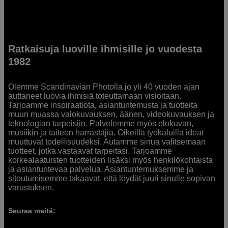
Ratkaisuja luoville ihmisille jo vuodesta
1982
Olemme Scandinavian Photolla jo yli 40 vuoden ajan
auttaneet luovia ihmisiä toteuttamaan visioitaan.
Tarjoamme inspiraatiota, asiantuntemusta ja tuotteita
muun muassa valokuvauksen, äänen, videokuvauksen ja
teknologian tarpeisiin. Palvelemme myös elokuvan,
musiikin ja taiteen harrastajia. Oikeilla työkaluilla ideat
muuttuvat todellisuudeksi. Autamme sinua valitsemaan
tuotteet, jotka vastaavat tarpeitasi. Tarjoamme
korkealaatuisten tuotteiden lisäksi myös henkilökohtaista
ja asiantuntevaa palvelua. Asiantuntemuksemme ja
sitoutumisemme takaavat, että löydät juuri sinulle sopivan
varustuksen.
Seuraa meitä: