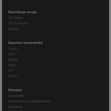
Suosittuja sivuja
SP Tykkää
SP Community
Käytetyt
Suositut tuotemerkit
Canon
Sony
Fujifilm
Nikon
DJI
Godox
Palvelut
Yritysmyynti
Vaihtokaupat ja käytetyt tuotteet
Lahjakortti