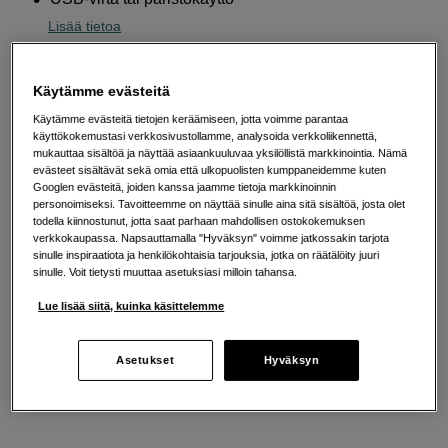
Lisää tietoa
Käytämme evästeitä
135
EUR
Käytämme evästeitä tietojen keräämiseen, jotta voimme parantaa
käyttökokemustasi verkkosivustollamme, analysoida verkkoliikennettä,
Määrä
Lisää ostoskoriin
mukauttaa sisältöä ja näyttää asiaankuuluvaa yksilöllistä markkinointia. Nämä
evästeet sisältävät sekä omia että ulkopuolisten kumppaneidemme kuten
Googlen evästeitä, joiden kanssa jaamme tietoja markkinoinnin
personoimiseksi. Tavoitteemme on näyttää sinulle aina sitä sisältöä, josta olet
todella kiinnostunut, jotta saat parhaan mahdollisen ostokokemuksen
Maksa Svea-erämaksulla
verkkokaupassa. Napsauttamalla "Hyväksyn" voimme jatkossakin tarjota
sinulle inspiraatiota ja henkilökohtaisia tarjouksia, jotka on räätälöity juuri
Esimerkki: 36 kk, 5 EUR/kk, yhteensä 185 EUR, todellinen vuosikorko
sinulle. Voit tietysti muuttaa asetuksiasi milloin tahansa.
19,07 %
Avausmaksu 5 EUR, laskutusmaksu 0 EUR/kk lisäksi
Lue lisää siitä, kuinka käsittelemme
Lainaaminen maksaa!
Jos et pysty maksamaan velkaa ajoissa, saatat
saada maksuhäiriömerkinnän. Se voi vaikeuttaa asunnon vuokraamista,
Asetukset
Hyväksyn
liittymien tekemistä ja uusien lainojen saamista. Apua saat kuntasi talous- ja
velkaneuvonnasta. Yhteystiedot löydät sivulta
kkv.fi (avautuu uuteen
välilehteen)