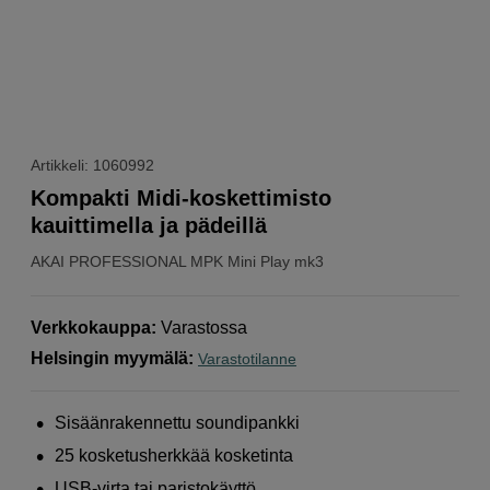
Artikkeli: 1060992
Kompakti Midi-koskettimisto
kauittimella ja pädeillä
AKAI PROFESSIONAL
MPK Mini Play mk3
Verkkokauppa
:
Varastossa
Helsingin myymälä
:
Varastotilanne
Sisäänrakennettu soundipankki
25 kosketusherkkää kosketinta
USB-virta tai paristokäyttö