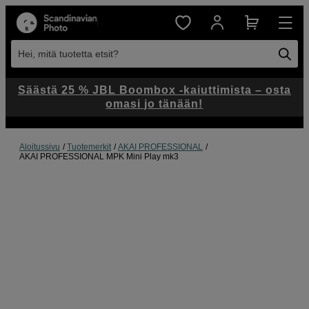
Hei, mitä tuotetta etsit?
Säästä 25 % JBL Boombox -kaiuttimista – osta
omasi jo tänään!
Aloitussivu
Tuotemerkit
AKAI PROFESSIONAL
AKAI PROFESSIONAL MPK Mini Play mk3