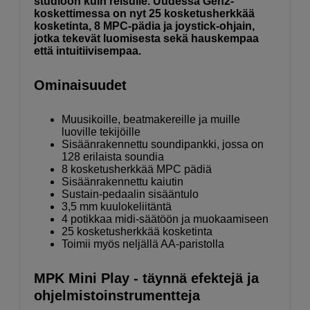
studioon kuin reisulle. Uudessa Gen2-
koskettimessa on nyt 25 kosketusherkkää
kosketinta, 8 MPC-pädia ja joystick-ohjain,
jotka tekevät luomisesta sekä hauskempaa
että intuitiivisempaa.
Ominaisuudet
Muusikoille, beatmakereille ja muille
luoville tekijöille
Sisäänrakennettu soundipankki, jossa on
128 erilaista soundia
8 kosketusherkkää MPC pädiä
Sisäänrakennettu kaiutin
Sustain-pedaalin sisääntulo
3,5 mm kuulokeliitäntä
4 potikkaa midi-säätöön ja muokaamiseen
25 kosketusherkkää kosketinta
Toimii myös neljällä AA-paristolla
MPK Mini Play - täynnä efektejä ja
ohjelmistoinstrumentteja