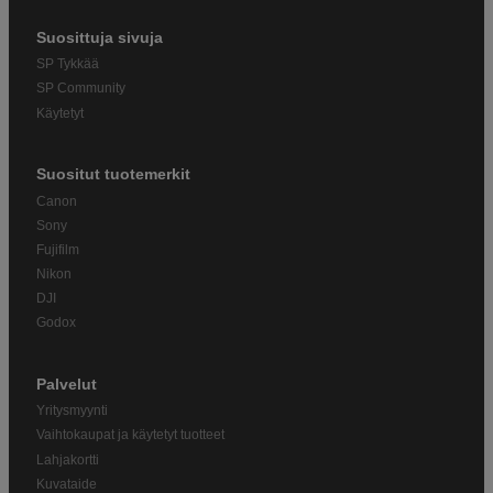
Suosittuja sivuja
SP Tykkää
SP Community
Käytetyt
Suositut tuotemerkit
Canon
Sony
Fujifilm
Nikon
DJI
Godox
Palvelut
Yritysmyynti
Vaihtokaupat ja käytetyt tuotteet
Lahjakortti
Kuvataide