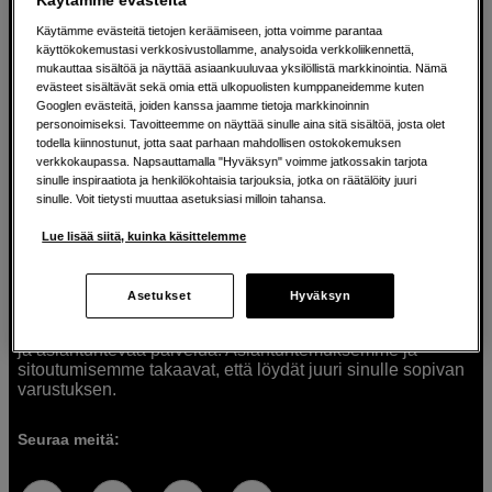
Käytämme evästeitä tietojen keräämiseen, jotta voimme parantaa
käyttökokemustasi verkkosivustollamme, analysoida verkkoliikennettä,
mukauttaa sisältöä ja näyttää asiaankuuluvaa yksilöllistä markkinointia. Nämä
Ratkaisuja luoville ihmisille jo vuodesta
evästeet sisältävät sekä omia että ulkopuolisten kumppaneidemme kuten
Googlen evästeitä, joiden kanssa jaamme tietoja markkinoinnin
1982
personoimiseksi. Tavoitteemme on näyttää sinulle aina sitä sisältöä, josta olet
todella kiinnostunut, jotta saat parhaan mahdollisen ostokokemuksen
verkkokaupassa. Napsauttamalla "Hyväksyn" voimme jatkossakin tarjota
Olemme Scandinavian Photolla jo yli 40 vuoden ajan
sinulle inspiraatiota ja henkilökohtaisia tarjouksia, jotka on räätälöity juuri
auttaneet luovia ihmisiä toteuttamaan visioitaan.
sinulle. Voit tietysti muuttaa asetuksiasi milloin tahansa.
Tarjoamme inspiraatiota, asiantuntemusta ja tuotteita
muun muassa valokuvauksen, äänen, videokuvauksen ja
Lue lisää siitä, kuinka käsittelemme
teknologian tarpeisiin. Palvelemme myös elokuvan,
musiikin ja taiteen harrastajia. Oikeilla työkaluilla ideat
muuttuvat todellisuudeksi. Autamme sinua valitsemaan
Asetukset
Hyväksyn
tuotteet, jotka vastaavat tarpeitasi. Tarjoamme
korkealaatuisten tuotteiden lisäksi myös henkilökohtaista
ja asiantuntevaa palvelua. Asiantuntemuksemme ja
sitoutumisemme takaavat, että löydät juuri sinulle sopivan
varustuksen.
Seuraa meitä: