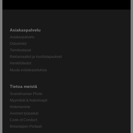
Asiakaspalvelu
Asiakaspalvelu
Ostoehdot
Toimitustavat
Reklamaatiot ja huoltotapaukset
Henkilötiedot
Muuta evästeasetuksia
Tietoa meistä
Scandinavian Photo
Myymälät & Aukioloajat
Historiamme
Avoimet työpaikat
Code of Conduct
Ilmiantajien Portaali