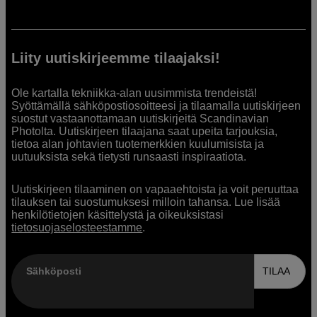
Liity uutiskirjeemme tilaajaksi!
Ole kartalla tekniikka-alan uusimmista trendeistä!
Syöttämällä sähköpostiosoitteesi ja tilaamalla uutiskirjeen
suostut vastaanottamaan uutiskirjeitä Scandinavian
Photolta. Uutiskirjeen tilaajana saat upeita tarjouksia,
tietoa alan johtavien tuotemerkkien kuulumisista ja
uutuuksista sekä tietysti runsaasti inspiraatiota.
Uutiskirjeen tilaaminen on vapaaehtoista ja voit peruuttaa
tilauksen tai suostumuksesi milloin tahansa. Lue lisää
henkilötietojen käsittelystä ja oikeuksistasi
tietosuojaselosteestamme
.
Sähköposti
TILAA