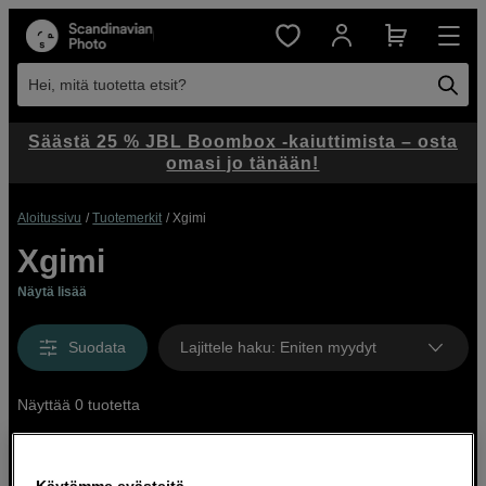
Hei, mitä tuotetta etsit?
Säästä 25 % JBL Boombox -kaiuttimista – osta
omasi jo tänään!
Aloitussivu
Tuotemerkit
Xgimi
Xgimi
Näytä lisää
Suodata
Lajittele haku
:
Eniten myydyt
Näyttää 0 tuotetta
Käytämme evästeitä